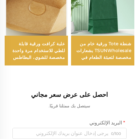
شنطة Tote ورقية خام من
علبة كرافت ورقية قابلة
TSUNWholesale بشعارات
للطي للاستخدام مرة واحدة
مخصصة لتعبئة الطعام في
مخصصة للشوي، البطاطس
عيد الميلاد ورأس السنة
المقلية، الدجاج المشوي،
الجديدة مع سطح طباعة
السosis، الأجنحة - صينية
شاشة
عشاء مفتوحة
احصل على عرض سعر مجاني
سيتصل بك ممثلنا قريبًا.
البريد الإلكتروني
0/100