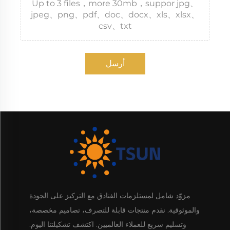
Up to 3 files，more 30mb，suppor jpg、
jpeg、png、pdf、doc、docx、xls、xlsx、
csv、txt
أرسل
مزوّد شامل لمستلزمات الفنادق مع التركيز على الجودة
والموثوقية. نقدم منتجات قابلة للتصرف، تصاميم مخصصة،
وتسليم سريع للعملاء العالميين. اكتشف تشكيلتنا اليوم.