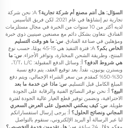
السؤال: هل أنتم مصنع أم شركة تجارية؟ 
A: نحن شركة 
تجارية تم إنشاؤها في عام 2021. لكن فريق التأسيس 
لديه أكثر من 10 سنوات من الخبرة في مجال مستلزمات 
الفنادق. نتعاون بشكل دائم مع مصنعين صينيين ذوي خبرة 
ومؤهلين في صناعة الفنادق. 
س: ما هو وقت التسليم 
الخاص بكم؟ 
A: فترة التنفيذ هي 15-45 يومًا، حسب نوع 
المنتج، وطريقة الشحن المختارة، وتوافر الأجزاء. 
س: ما 
هي شروط الدفع؟ 
أ: وسائل الدفع المقبولة: T/T، L/C، 
ويسترن يونيون، نقداً. بعد توقيع العقد، يتم دفع نسبة 
30%-50% كمقدم من سعر الشراء الإجمالي، ويتم دفع 
المبلغ الكامل قبل التسليم. 
س: ماذا عن خدمة ما بعد 
البيع؟ 
أ: نحن نوفر النصائح الفنية والرقابة على الجودة 
الاحترافية، ونضمن توفير قطع الغيار عالية الجودة لفترة 
طويلة. 
س: كيف يمكنني الحصول على العرض السعري 
المجاني ونصائح الحلول؟ 
أ: يرجى إرسال استفساراتكم 
لنا عبر الرسالة أو البريد الإلكتروني، سنقوم بالتواصل 
معكم خلال 24 ساعة. 
س: هل تقدمون خدمة التخصيص؟ 