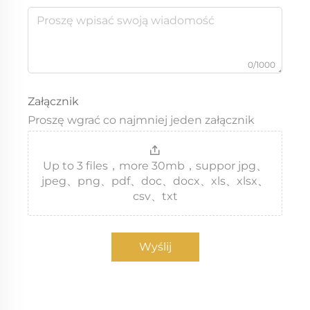
0/1000
Załącznik
Proszę wgrać co najmniej jeden załącznik
Up to 3 files，more 30mb，suppor jpg、
jpeg、png、pdf、doc、docx、xls、xlsx、
csv、txt
Wyślij