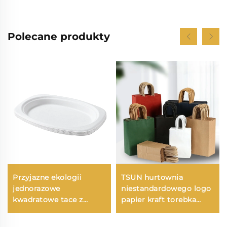
Polecane produkty
Przyjazne ekologii
TSUN hurtownia
jednorazowe
niestandardowego logo
kwadratowe tace z
papier kraft torebka
papieru, pojedyncze
ekologiczna do
naczynia stołowe,
drukowania na