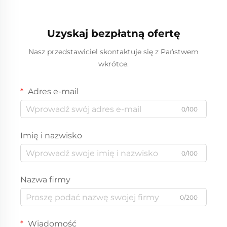
alternatywa dla plastiku
powierzchni Nowy
w różnych wzorach
Rok/Boże Narodzenie
okrągłych/lub owalnych
Zapakowanie jedzenia
Uzyskaj bezpłatną ofertę
dla pokarmów takich jak
na wynos Plastikowe
pizza, kanapki czy
Opakowania Tworzywa
Nasz przedstawiciel skontaktuje się z Państwem
słodycze
Sztuczne
wkrótce.
Adres e-mail
0/100
Imię i nazwisko
0/100
Nazwa firmy
0/200
Wiadomość