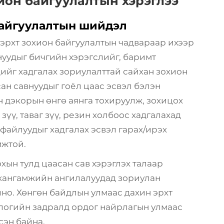
хион байгуулалтын хэрэглээ
байгуулалтын шийдэл
эрхт зохион байгуулалтын чадвараар ихээр
нуудыг бичгийн хэрэгслийг, баримт
ийг хадгалах зориулалттай сайхан зохион
ан савнуудыг гоёл цаас эсвэл бэлэн
н дэкорын өнгө аянга тохируулж, зохицох
зүү, таваг зүү, резин холбоос хадгалахад
 файлуудыг хадгалах эсвэл гарах/ирэх
мжтой.
ын тулд цаасан сав хэрэглэх талаар
 хангамжийн ангилалуудад зориулан
но. Хөнгөн байдлын улмаас дахин эрхт
ологийн задралд ордог найрлагын улмаас
сэн байна.