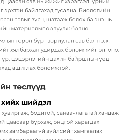
 цаасан сав нь жижиг хэрэгсэл, үрний
г эрхтэй байлгахад тусална. Биологийн
сан савыг зүсч, шатааж болох ба энэ нь
чийн материалыг орлуулж болно.
млын төрөл бүрт зориулан сав бэлтгэж,
ийг хялбархан удирдах боломжийг олгоно.
ан үр, цэцэрлэгийн дахин байршлын үед
лахад ашиглах боломжтой.
йн төслүүд
а хийх шийдэл
 хувиргаж, бодитой, санаачлагатай хандаж
ой цаасаар бүрхэж, онцгой харагдах
 эмх замбараагүй зүйлсийг хамгаалах