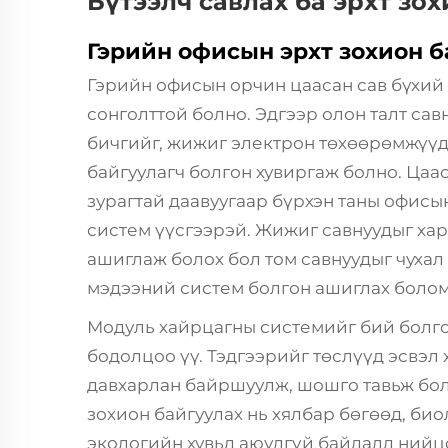
Бүтээлч савлах ба эрхт зо
Гэрийн офисын эрхт зохион 
Гэрийн офисын орчин цаасан сав бүхий 
сонголттой болно. Эдгээр олон талт сав
бичгийг, жижиг электрон төхөөрөмжүүд
байгуулагч болгон хувиргаж болно. Цаас
зурагтай даавуугаар бүрхэн таны офисы
систем үүсгээрэй. Жижиг савнуудыг хар 
ашиглаж болох бол том савнуудыг чухал
мэдээний систем болгон ашиглах боло
Модуль хайрцагны системийг бий болгох
бодолцоо үү. Тэдгээрийг төслүүд эсвэл
давхарлан байршуулж, шошго тавьж бол
зохион байгуулах нь хялбар бөгөөд, би
экологийн хувьд аюулгүй байдалд нийц