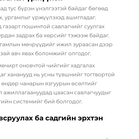
ад тус бүрэн үнэлгээтэй байдаг бөгөөд
х, ургамлыг үржүүлэхэд ашигладаг.
 газарт пошинтой савлагчийг суулгах
урдан задрах ба хөрсийг тэжээж байдаг.
ргамлын мөчрүүдийг ижил зураасан дээр
 зай авч явах боломжийг олгодог.
мөчирт оновчтой чийгийг хадгалах
аг хананууд нь усны түвшнийг тогтвортой
, өндөр чанарын язгуурын өсөлтийг
л ажиллагаануудад цаасан савлагчуудыг
гийн системийг бий болгодог.
всруулах ба садгийн эрхтэн