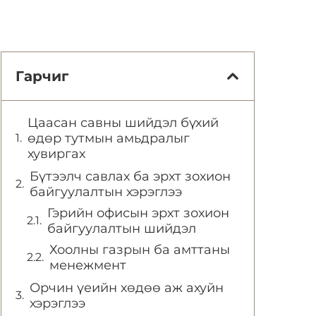
Гарчиг
Цаасан савны шийдэл бүхий
өдөр тутмын амьдралыг
хувиргах
Бүтээлч савлах ба эрхт зохион
байгуулалтын хэрэглээ
Гэрийн офисын эрхт зохион
байгуулалтын шийдэл
Хоолны газрын ба амттаны
менежмент
Орчин үеийн хөдөө аж ахуйн
хэрэглээ