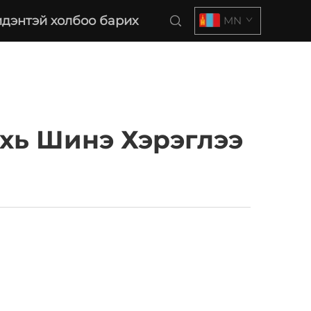
дэнтэй холбоо барих
MN
хь Шинэ Хэрэглээ