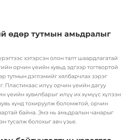
ий өдөр тутмын амьдралыг
үрэгтээс хэтэрсэн олон талт шаардлагатай
гийн орчин үеийн хувьд эдгээр тогтвортой
дөр тутмын дэглэмийг хялбарчлах зэрэг
. Пластикаас илүү орчин үеийн дагуу
ин үеийн хувилбарыг илүү их хүмүүс хүлээн
 хувь хүнд тохируулж боломжтой, орчин
вартай байна. Энэ нь амьдралын чанарыг
эн тусалж болохыг авч үзье.