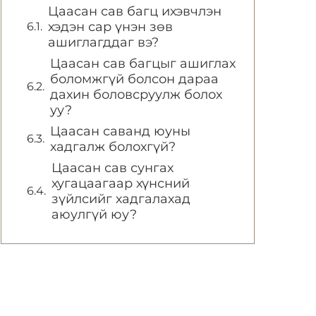
Цаасан сав багц ихэвчлэн
хэдэн сар үнэн зөв
ашиглагддаг вэ?
Цаасан сав багцыг ашиглах
боломжгүй болсон дараа
дахин боловсруулж болох
уу?
Цаасан саванд юуны
хадгалж болохгүй?
Цаасан сав сунгах
хугацаагаар хүнсний
зүйлсийг хадгалахад
аюулгүй юу?