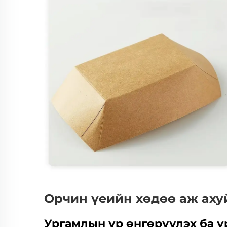
Орчин үеийн хөдөө аж аху
Ургамлын үр өнгөрүүлэх ба 