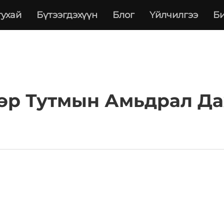
тухай
Бүтээгдэхүүн
Блог
Үйлчилгээ
Би
өр Тутмын Амьдрал Да