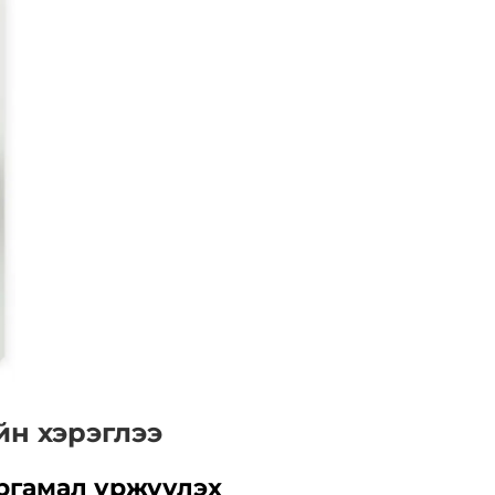
йн хэрэглээ
ургамал үржүүлэх