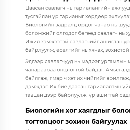
Цаасан савлагч нь тариалангийн ажлууд
тусгайлан үр тарианыг хөрдөөр эхлүүлэ
Биологийн задралд ордог чанар нь шууд
боломжийг олгодог бөгөөд савлагч нь х
Ижил хэмжээтэй савлагчийг ашиглан у
байрлуулж, өсөлтийг нь хянах, зохистой
Эдгээр савлагчууд нь мэдрэг ургамлын 
чанараараа онцлогтой байдаг. Амьсгалд
байлгаж, ямар ч хэт их чийгийг арилгаж
дэмждэг. Их бие даасан тариалалтын үй
тавцан дээр байрлуулж, үр ашигтай сад
Биологийн хог хаягдлыг боло
тогтолцоог зохион байгуулах