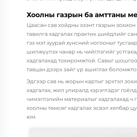
Хоолны газрын ба амттаны м
Цаасан сав хойдны эзэнт газрын зохион
тавилга хадгалах практик шийдлийг сана
гэх мэт хуурай хүнсний ногооныг тусгаа
шилжүүлэх чанар нь чийглэгийг устгаха
хадгалахад тохиромжтой. Савыг шошгоо
тавцан дээрх зайг үр ашиглах боломжто
Эдгээр сав нь жорын картыг эрхтэл зохи
хадгалах, жил улиралд хэрэглэдэг гоёл
чимэглэлийн материалыг хадгалахад ч г
хоолны төмсөг хадгалах эсвэл хялбар цу
юм.