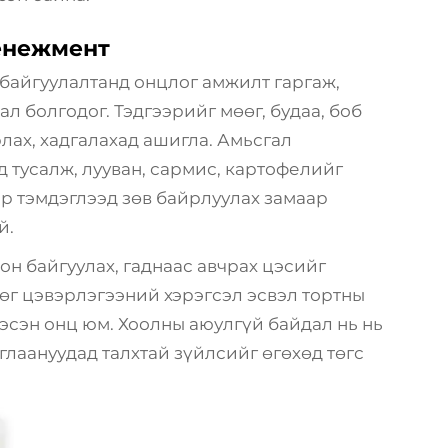
енежмент
 байгуулалтанд онцлог амжилт гаргаж,
л болгодог. Тэдгээрийг мөөг, будаа, боб
рлах, хадгалахад ашигла. Амьсгал
д тусалж, лууван, сармис, картофелийг
р тэмдэглээд зөв байрлуулах замаар
й.
он байгуулах, гаднаас авчрах цэсийг
дөг цэвэрлэгээний хэрэгсэл эсвэл тортны
эсэн онц юм. Хоолны аюулгүй байдал нь нь
глаануудад талхтай зүйлсийг өгөхөд төгс