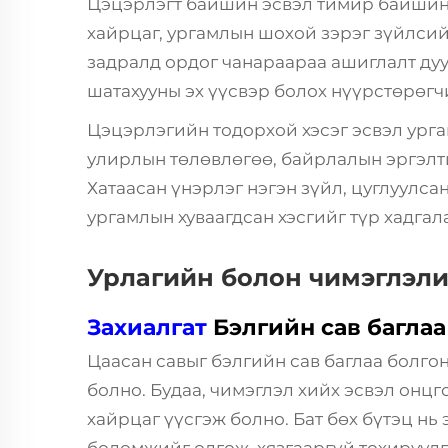
Цэцэрлэгт байшин эсвэл тимир байшинд
хайрцаг, ургамлын шохой зэрэг зүйлсий
задралд ордог чанараараа ашиглалт дуус
шатахууны эх үүсвэр болох нүүрстөрөг
Цэцэрлэгийн тодорхой хэсэг эсвэл урга
улирлын төлөвлөгөө, байрлалын эргэлт
Хатаасан үнэрлэг нэгэн зүйл, цуглуулс
ургамлын хуваагдсан хэсгийг түр хадга
Урлагийн болон чимэглэли
Захиалгат
Бэлгийн сав багла
Цаасан савыг бэлгийн сав баглаа болгон
болно. Будаа, чимэглэл хийх эсвэл онцг
хайрцаг үүсгэж болно. Бат бөх бүтэц нь