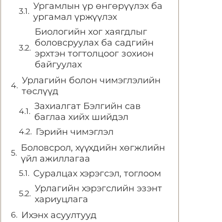
Ургамлын үр өнгөрүүлэх ба
ургамал үржүүлэх
Биологийн хог хаягдлыг
боловсруулах ба садгийн
эрхтэн тогтолцоог зохион
байгуулах
Урлагийн болон чимэглэлийн
төслүүд
Захиалгат Бэлгийн сав
баглаа хийх шийдэл
Гэрийн чимэглэл
Боловсрол, хүүхдийн хөгжлийн
үйл ажиллагаа
Суралцах хэрэгсэл, тоглоом
Урлагийн хэрэгслийн эзэнт
хариуцлага
Ихэнх асуултууд