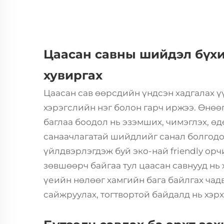
Цаасан савны шийдэл бүх
хувиргах
Цаасан сав
өөрсдийн үндсэн хадгалах ү
хэрэгслийн нэг болон гарч иржээ. Өнөө
баглаа боодол нь эзэмших, чимэглэх, ө
санаачлагатай шийдлийг санал болгодог
үйлдвэрлэгдэж буй эко-най friendly орч
зөвшөөрч байгаа тул цаасан савнууд нь
үеийн нөлөөг хамгийн бага байлгах чад
сайжруулах, тогтвортой байдалд нь хэрх