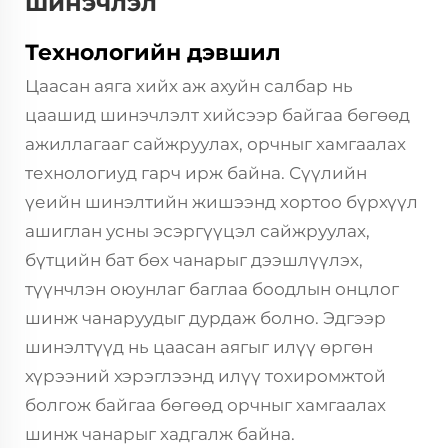
шинэчлэл
Технологийн дэвшил
Цаасан аяга хийх аж ахуйн салбар нь
цаашид шинэчлэлт хийсээр байгаа бөгөөд
ажиллагааг сайжруулах, орчныг хамгаалах
технологиуд гарч ирж байна. Сүүлийн
үеийн шинэлтийн жишээнд хортоо бүрхүүл
ашиглан усны эсэргүүцэл сайжруулах,
бүтцийн бат бөх чанарыг дээшлүүлэх,
түүнчлэн оюунлаг баглаа боодлын онцлог
шинж чанаруудыг дурдаж болно. Эдгээр
шинэлтүүд нь цаасан аягыг илүү өргөн
хүрээний хэрэглээнд илүү тохиромжтой
болгож байгаа бөгөөд орчныг хамгаалах
шинж чанарыг хадгалж байна.