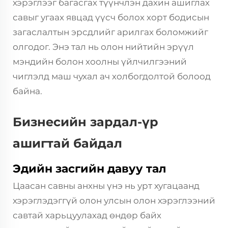
хэрэглээг багасгах түүнчлэн дахин ашиглах
савыг угаах явцад үүсч болох хорт бодисын
загаслалтын эрсдлийг арилгах боломжийг
олгодог. Энэ тал нь олон нийтийн эрүүл
мэндийн болон хоолны үйлчилгээний
чиглэлд маш чухал ач холбогдолтой болоод
байна.
Бизнесийн зардал-үр
ашигтай байдал
Эдийн засгийн давуу тал
Цаасан савны анхны үнэ нь урт хугацаанд
хэрэглэдэггүй олон улсын олон хэрэглээний
савтай харьцуулахад өндөр байх