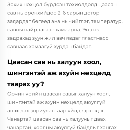
Зохих нөхцөл бүрдсэн тохиолдолд цаасан
сав нь ерөнхийдөө 2-6 сарын дотор
задардаг бөгөөд энэ нь чийглэг, температур,
савны найрлагаас хамаарна. Энэ нь
задрахад зуун жил авч явдаг пластмасс
савнаас хамаагүй хурдан байдаг.
Цаасан сав нь халуун хоол,
шингэнтэй аж ахуйн нөхцөлд
таарах уу?
Орчин үеийн цаасан савыг халуун хоол,
шингэнтэй аж ахуйн нөхцөлд аюулгүй
ашиглах зориулалтаар үйлдвэрлэдэг.
Чанартай цаасан сав нь халууныг даах
чанартай, хоолны аюулгүй байдлыг хангах