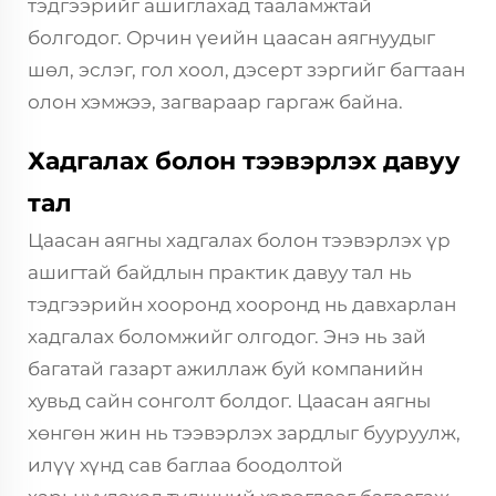
тэдгээрийг ашиглахад тааламжтай
болгодог. Орчин үеийн цаасан аягнуудыг
шөл, эслэг, гол хоол, дэсерт зэргийг багтаан
олон хэмжээ, загвараар гаргаж байна.
Хадгалах болон тээвэрлэх давуу
тал
Цаасан аягны хадгалах болон тээвэрлэх үр
ашигтай байдлын практик давуу тал нь
тэдгээрийн хооронд хооронд нь давхарлан
хадгалах боломжийг олгодог. Энэ нь зай
багатай газарт ажиллаж буй компанийн
хувьд сайн сонголт болдог. Цаасан аягны
хөнгөн жин нь тээвэрлэх зардлыг бууруулж,
илүү хүнд сав баглаа боодолтой