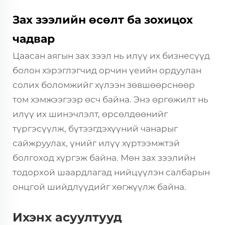
Зах зээлийн өсөлт ба зохицох
чадвар
Цаасан аягын зах зээл нь илүү их бизнесүүд
болон хэрэглэгчид орчин үеийн ордуулан
солих боломжийг хүлээн зөвшөөрснөөр
том хэмжээгээр өсч байна. Энэ өргөжилт нь
илүү их шинэчлэлт, өрсөлдөөнийг
түргэсүүлж, бүтээгдэхүүний чанарыг
сайжруулах, үнийг илүү хүртээмжтэй
болгоход хүргэж байна. Мөн зах зээлийн
тодорхой шаардлагад нийцүүлэн салбарын
онцгой шийдлүүдийг хөгжүүлж байна.
Ихэнх асуултууд