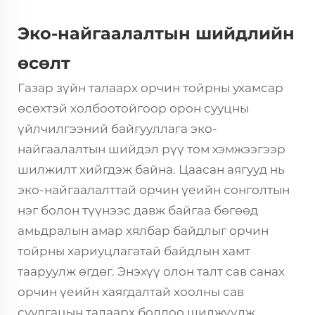
Эко-найгаалалтын шийдлийн
өсөлт
Газар зүйн талаарх орчин тойрны ухамсар
өсөхтэй холбоотойгоор
орон сууцны
үйлчилгээний байгууллага
эко-
найгаалалтын шийдэл рүү том хэмжээгээр
шилжилт хийгдэж байна. Цаасан аягууд нь
эко-найгаалалттай орчин үеийн сонголтын
нэг болон түүнээс давж байгаа бөгөөд
амьдралын амар хялбар байдлыг орчин
тойрны хариуцлагатай байдлын хамт
тааруулж өгдөг. Энэхүү олон талт сав санах
орчин үеийн хаягдалтай хоолны сав
суулгацын талаарх бодлоо шилжүүлж