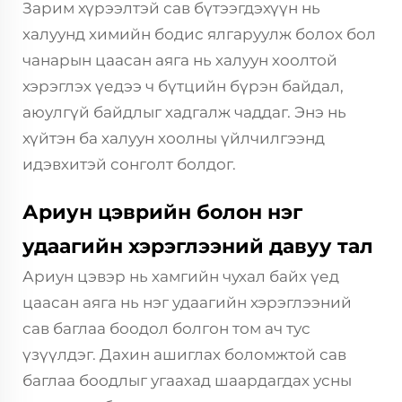
Зарим хүрээлтэй сав бүтээгдэхүүн нь
халуунд химийн бодис ялгаруулж болох бол
чанарын цаасан аяга нь халуун хоолтой
хэрэглэх үедээ ч бүтцийн бүрэн байдал,
аюулгүй байдлыг хадгалж чаддаг. Энэ нь
хүйтэн ба халуун хоолны үйлчилгээнд
идэвхитэй сонголт болдог.
Ариун цэврийн болон нэг
удаагийн хэрэглээний давуу тал
Ариун цэвэр нь хамгийн чухал байх үед
цаасан аяга нь нэг удаагийн хэрэглээний
сав баглаа боодол болгон том ач тус
үзүүлдэг. Дахин ашиглах боломжтой сав
баглаа боодлыг угаахад шаардагдах усны