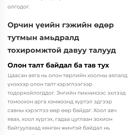
олгодог.
Орчин үеийн гэжийн өдөр
тутмын амьдралд
тохиромжтой давуу талууд
Олон талт байдал ба тав тух
Цаасан аяга нь олон төрлийн хоолны аялалд
үнэхээр олон талт хэрэглээгээр
тодорхойлогддог. Энгийн пикникээс эхлээд
томоохон арга хэмжээнд хүртэл эдгээр
савны хэрэглээ өөр өөр байдаг. Хоол авч
явах, хоол хүргэх, гадаа цуглаан зохион
байгуулахад хөнгөн жинтэй байдал нь