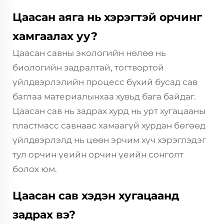
Цаасан аяга нь хэрэгтэй орчинг
хамгаалах уу?
Цаасан савны экологийн нөлөө нь
биологийн задралтай, тогтвортой
үйлдвэрлэлийн процесс бүхий бусад сав
баглаа материалынхаа хувьд бага байдаг.
Цаасан сав нь задрах хурд нь урт хугацааны
пластмасс савнаас хамаагүй хурдан бөгөөд
үйлдвэрлэлд нь цөөн эрчим хүч хэрэглэдэг
тул орчин үеийн орчин үеийн сонголт
болох юм.
Цаасан сав хэдэн хугацаанд
задрах вэ?