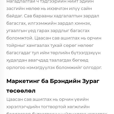
магадлалтай ч тэдгээрийн нийт эдийн
засгийн нөлөө нь ихэвчлэн илүү сайн
байдаг. Сав барааны хадгалалтын зардал
багасгах, илгээмжийн зардал хэмнэх,
угаалгын үед гарах зардлыг багасгах
боломжтой. Цаасан сав ашиглах нь орчин
тойрныг хамгаалах тухай сөрөг нөлөөг
багасгадаг тул ийм төрлийн бүтээгдэхүүн
худалдан авагчдад таалагдах бөгөөд
орлогоо нэмэгдүүлэх боломжийг олгодог.
Маркетинг ба Брэндийн Зураг
төсөөлөл
Цаасан сав ашиглах нь орчин үеийн
хэрэглэгчдийн тогтвортой хөгжлийн