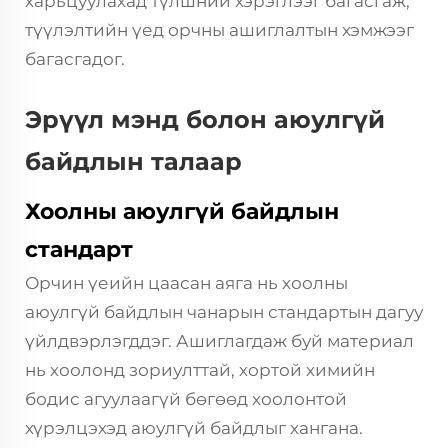
харьцуулахад түлшний хэрэглээг багасгаж,
түүлэлтийн үед орчны ашиглалтын хэмжээг
багасгадог.
Эрүүл мэнд болон аюулгүй
байдлын талаар
Хоолны аюулгүй байдлын
стандарт
Орчин үеийн цаасан аяга нь хоолны
аюулгүй байдлын чанарын стандартын дагуу
үйлдвэрлэгддэг. Ашиглагдаж буй материал
нь хоолонд зориулттай, хортой химийн
бодис агуулаагүй бөгөөд хоолонтой
хүрэлцэхэд аюулгүй байдлыг хангана.