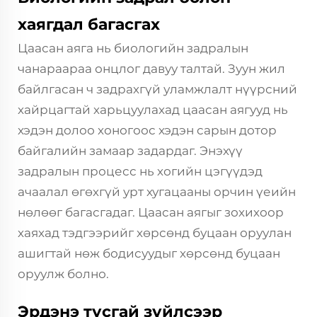
хаягдал багасгах
Цаасан аяга нь биологийн задралын
чанараараа онцлог давуу талтай. Зуун жил
байлгасан ч задрахгүй уламжлалт нүүрсний
хайрцагтай харьцуулахад цаасан аягууд нь
хэдэн долоо хоногоос хэдэн сарын дотор
байгалийн замаар задардаг. Энэхүү
задралын процесс нь хогийн цэгүүдэд
ачаалал өгөхгүй урт хугацааны орчин үеийн
нөлөөг багасгадаг. Цаасан аягыг зохихоор
хаяхад тэдгээрийг хөрсөнд буцаан оруулан
ашигтай нөж бодисуудыг хөрсөнд буцаан
оруулж болно.
Эрдэнэ тусгай зүйлсээр