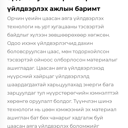
үйлдвэрлэх ажлын баримт
Орчин үеийн цаасан аяга үйлдвэрлэх
технологи нь урт хугацааны тэсвэртэй
байдлыг хүлээн зөвшөөрөхөөр хөгжсөн.
Одоо ихэнх үйлдвэрлэгчид дахин
боловсруулсан цаас, мөн тодорхойлсон
тэсвэртэй ойноос олборлосон материалыг
ашигладаг. Цаасан аяга үйлдвэрлэхэд
нүүрсний хайрцаг үйлдвэрлэлд
шаардагдахтай харьцуулахад энерги бага
зарцуулдаг тул нүүрстөрөгчийн хэмнэлттэй
хөрөнгө оруулалт болдог. Түүнчлэн шинэ
технологи нь цөөн хэмжээний эх материал
ашиглан бат бөх чанарыг хадгалж буй
цаасан аяга үйлдвэрлэх боломжийг