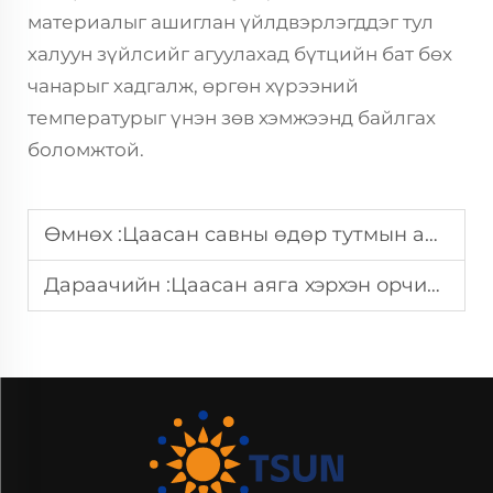
материалыг ашиглан үйлдвэрлэгддэг тул
халуун зүйлсийг агуулахад бүтцийн бат бөх
чанарыг хадгалж, өргөн хүрээний
температурыг үнэн зөв хэмжээнд байлгах
боломжтой.
Өмнөх :
Цаасан савны өдөр тутмын амьдрал дахь шинэ хэрэглээ
Дараачийн :
Цаасан аяга хэрхэн орчин тойрны нөлөөллийг бууруулдаг вэ