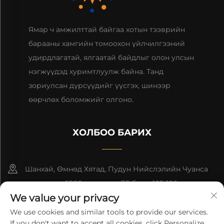
Ямар ч амжилттай байгаа хотын тээврийн
барааны хамгийн томоохон үйлчилгээний
удирдлагатай, ялгаатай байдлыг олон улсын
нэгжүүдэд хуримтлуулж байна. Танд
зориулсан дүрсүүдийг үүсгэх, шинээр
өөрчлөх боломжийг олгоно.
ХОЛБОО БАРИХ
Шанхай, Өмнөд Хятад, Пудун Нийслэлийн Чуанса
гудамжны 6999-р дугаар, Б5 блок, 105-106 өрөө
We value your privacy
+86-13501965616
We use cookies and similar tools to provide our services.
If you don't want to accept all cookies, click Personalize