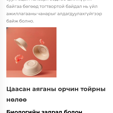
байгаа бөгөөд тогтвортой байдал нь үйл
ажиллагааны чанарыг алдагдуулахгүйгээр
байж болно.
Цаасан аяганы орчин тойрны
нөлөө
Биологийн задрал болон