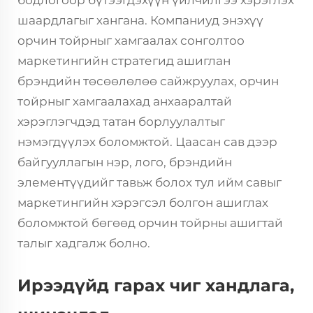
бодлогоор бүтээгдэхүүн үйлчилгээ хэрэглэх
шаардлагыг хангана. Компаниуд энэхүү
орчин тойрныг хамгаалах сонголтоо
маркетингийн стратегид ашиглан
брэндийн төсөөлөлөө сайжруулах, орчин
тойрныг хамгаалахад анхааралтай
хэрэглэгчдэд татан борлуулалтыг
нэмэгдүүлэх боломжтой. Цаасан сав дээр
байгууллагын нэр, лого, брэндийн
элементүүдийг тавьж болох тул ийм савыг
маркетингийн хэрэгсэл болгон ашиглах
боломжтой бөгөөд орчин тойрны ашигтай
талыг хадгалж болно.
Ирээдүйд гарах чиг хандлага,