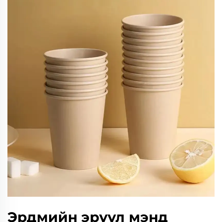
Эрдмийн эрүүл мэнд