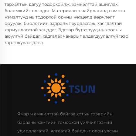
тархалтын дагуу тодорхойлж, хэмнэлттэй ашиглах
боломжийг олгодог. Материалын найрлаганд нэмсэн
нэмэлтүүд нь тодорхой орчны нөхцөлд өөрчлөлт
оруулж, биологийн задралыг хурдасгаж, хаягдалтай
хариуцлагатай ханддаг. Эдгээр бүтээлүүд нь хоолны
аюулгүй байдал, хадгалах чанарыг алдагдуулалгүйгээр
хэрэгжүүлэгдэнэ.
Ямар ч амжилттай байгаа хотын тээврийн
барааны хамгийн томоохон үйлчилгээний
удирдлагатай, ялгаатай байдлыг олон улсын