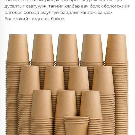
дусалтыг саатуулж, тагийг хялбар авч болох боломжийг
олгодог бөгөөд аюулгүй байдлыг хангаж, хандах
боломжийг хадгалж байна.