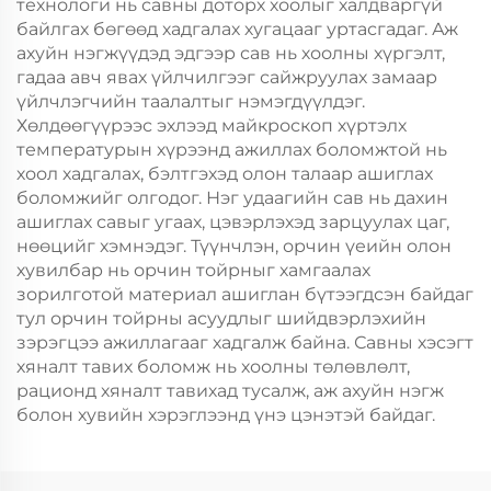
технологи нь савны доторх хоолыг халдваргүй
байлгах бөгөөд хадгалах хугацааг уртасгадаг. Аж
ахуйн нэгжүүдэд эдгээр сав нь хоолны хүргэлт,
гадаа авч явах үйлчилгээг сайжруулах замаар
үйлчлэгчийн таалалтыг нэмэгдүүлдэг.
Хөлдөөгүүрээс эхлээд майкроскоп хүртэлх
температурын хүрээнд ажиллах боломжтой нь
хоол хадгалах, бэлтгэхэд олон талаар ашиглах
боломжийг олгодог. Нэг удаагийн сав нь дахин
ашиглах савыг угаах, цэвэрлэхэд зарцуулах цаг,
нөөцийг хэмнэдэг. Түүнчлэн, орчин үеийн олон
хувилбар нь орчин тойрныг хамгаалах
зорилготой материал ашиглан бүтээгдсэн байдаг
тул орчин тойрны асуудлыг шийдвэрлэхийн
зэрэгцээ ажиллагааг хадгалж байна. Савны хэсэгт
хяналт тавих боломж нь хоолны төлөвлөлт,
рационд хяналт тавихад тусалж, аж ахуйн нэгж
болон хувийн хэрэглээнд үнэ цэнэтэй байдаг.