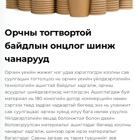
Орчны тогтвортой
байдлын онцлог шинж
чанарууд
Орчин үеийн жижиг нэг удаа хэрэглэгдэх хоолны сав
суулгацын тогтолцоо нь орчин үеийн үйлдвэрлэлийн
технологийн ашигтай байдлыг хадгалж, орчны
асуудлыг шийдвэрлэхэд чиглэгдсэн. Ашиглагдаж буй
материал нь 180 хоногийн дотор коммерцийн нөхөн
сэргээх төвд задрах чадвартай бөгөөд энэ нь уламжит
сав суулгацаас орчны хувьд илүү бага нөлөө үзүүлнэ.
Үйлдвэрлэлийн явцад боломжтой болон дахин
боловсруулсан материалыг ашигладаг бөгөөд хоолны
чанарыг хадгалж, шинээр орж ирэх материалыг
багасгадаг. Савны загвар нь тарих түвшнийг зөв