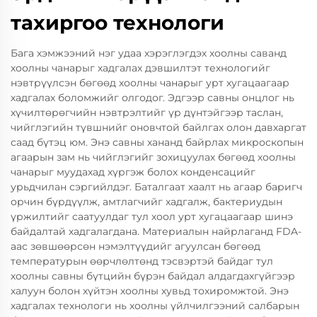
тахиргоо технологи
Бага хэмжээний нэг удаа хэрэглэгдэх хоолны саванд
хоолны чанарыг хадгалах дэвшилтэт технологийг
нэвтрүүлсэн бөгөөд хоолны чанарыг урт хугацаагаар
хадгалах боломжийг олгодог. Эдгээр савны онцлог нь
хүчилтөрөгчийн нэвтрэлтийг үр дүнтэйгээр таслан,
чийглэгийн түвшнийг оновчтой байлгах олон давхаргат
саад бүтэц юм. Энэ савны хананд байрлах микроскопын
агаарын зам нь чийглэгийг зохицуулах бөгөөд хоолны
чанарыг муудахад хүргэж болох конденсацийг
урьдчилан сэргийлдэг. Баталгаат хаалт нь агаар баригч
орчин бүрдүүлж, амтлагчийг хадгалж, бактериудын
үржилтийг саатуулдаг тул хоол урт хугацаагаар шинэ
байдалтай хадгалагдана. Материалын найрлаганд FDA-
аас зөвшөөрсөн нэмэлтүүдийг агуулсан бөгөөд
температурын өөрчлөлтөнд тэсвэртэй байдаг тул
хоолны савны бүтцийн бүрэн байдал алдагдахгүйгээр
халуун болон хүйтэн хоолны хувьд тохиромжтой. Энэ
хадгалах технологи нь хоолны үйлчилгээний салбарын