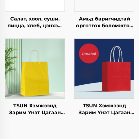
Салат, хоол, суши,
Амьд баригчидтай
пицца, хлеб, цэнхэр,
өргөтгөх боломжтой
шоколад,
квадрат төрлийн
гамбургерийг
хавтангаас бүрдсэн
ашиглахад
дагуу, нэг удаа
зориулагдсан буцаж
ашиглах
ашиглах боломжтой
хүрээлэнгийн
крафт хавтангаас
бүтээгдэхүүн, пицца,
бүрдсэн дагуу, цэцэг,
цусан хоол, цэнхэр,
хөнгөн хоолны
дугуй, тойрог/овойн
ашиглахад
зургийн орон суурь,
пластик зам
TSUN Хэмжээнд
TSUN Хэмжээнд
Зарим Үнэт Цагаан
Зарим Үнэт Цагаан
Хавtg Тасалгааны Баг
Хавtg Тасалгааны Баг
Скрин Принт Нэмэлт
Скрин Принт Нэмэлт
Ур чадвараар Шинэ
Ур чадвараар Шинэ