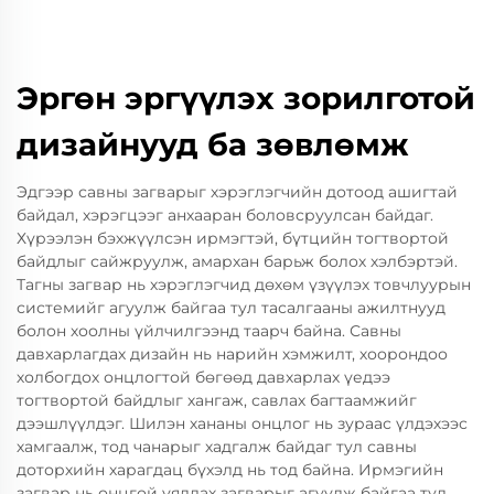
Эргөн эргүүлэх зорилготой
дизайнууд ба зөвлөмж
Эдгээр савны загварыг хэрэглэгчийн дотоод ашигтай
байдал, хэрэгцээг анхааран боловсруулсан байдаг.
Хүрээлэн бэхжүүлсэн ирмэгтэй, бүтцийн тогтвортой
байдлыг сайжруулж, амархан барьж болох хэлбэртэй.
Тагны загвар нь хэрэглэгчид дөхөм үзүүлэх товчлуурын
системийг агуулж байгаа тул тасалгааны ажилтнууд
болон хоолны үйлчилгээнд таарч байна. Савны
давхарлагдах дизайн нь нарийн хэмжилт, хоорондоо
холбогдох онцлогтой бөгөөд давхарлах үедээ
тогтвортой байдлыг хангаж, савлах багтаамжийг
дээшлүүлдэг. Шилэн хананы онцлог нь зураас үлдэхээс
хамгаалж, тод чанарыг хадгалж байдаг тул савны
доторхийн харагдац бүхэлд нь тод байна. Ирмэгийн
загвар нь онцгой уялдах загварыг агуулж байгаа тул