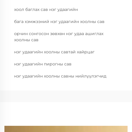
хоол баглах сав нэг удаагийн
бага хэмжээний нэг удаагийн хоолны сав
орчин сонгосон зөвхөн нэг удаа ашиглах
хоолны сав
нэг удаагийн хоолны савтай хайрцаг
нэг удаагийн пирогны сав
нэг удаагийн хоолны савны нийлүүлэгчид