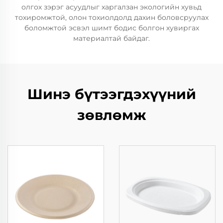
олгох зэрэг асуудлыг харгалзан экологийн хувьд
тохиромжтой, олон тохиолдолд дахин боловсруулах
боломжтой эсвэл шимт бодис болгон хувиргах
материалтай байдаг.
Шинэ бүтээгдэхүүний
зөвлөмж