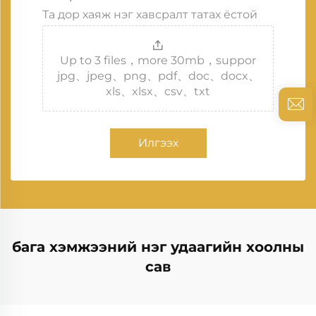
Та дор хаяж нэг хавсралт татах ёстой
Up to 3 files，more 30mb，suppor
jpg、jpeg、png、pdf、doc、docx、
xls、xlsx、csv、txt
Илгээх
бага хэмжээний нэг удаагийн хоолны
сав