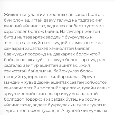
Жил, Кристмасийн
Жил, Кристмасийн
Хөдөлгөөнт Хоолын
Хөдөлгөөнт Хоолын
Шиппинг Картон
Пластик Пакинг
Жижиг нэг удаагийн хоолны сав санал болгож
буй олон ашигтай давуу талууд нь тэдгээрийг
хүнсний үйлчилгээ, хадгалах салбарт түгээмэл
хэрэглэдэг болгож байна. Нэгдүгээрт, хөнгөн
бүтэц нь тээвэрлэх зардлыг бууруулахын
зэрэгцээ аж ахуйн нэгжүүдийн хэмжээнээс үл
хамааран хэрэглэхэд хэмнэлттэй байдаг.
Савнуудыг хооронд нь давхарлах боломжтой
байдал нь аж ахуйн нэгжүүд болон гэр нүүдэлд
хадгалах зайг үр ашигтай ашиглах, ижил
хэмжээтэй байдлыг нь байржүүлэх болон
нөөцийн удирдлагыг хялбарчилдаг. Эрүүл
мэндийн хувьд дахин ашиглах савтай холбоотой
хөнгөвчлөлтийн эрсдлийг арилгаж, тухайн савыг
эрүүл мэндийн чиглэлээр илүү үнэ цэнэтэй
болгодог. Тодорхой харагдах бүтэц нь хоолны
үйлчилгээнд алдааг бууруулахын тулд агуулгыг
түргэн тогтооход тусалдаг. Аюулгүй битүүмжлэх