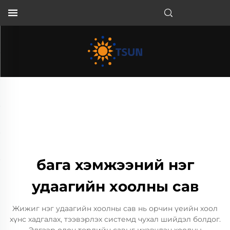
MN
бага хэмжээний нэг
удаагийн хоолны сав
Жижиг нэг удаагийн хоолны сав нь орчин үеийн хоол
хүнс хадгалах, тээвэрлэх системд чухал шийдэл болдог.