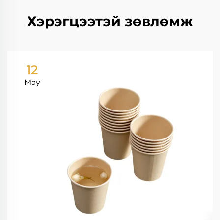
Хэрэгцээтэй зөвлөмж
12
May