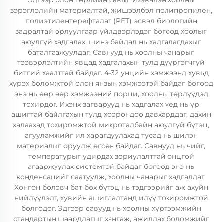
Эдгээр олон төрлийн савыг ихэвчлэн хоолны
зэрэглэлийн материалтай, жишээлбэл полипропилен,
полиэтилентерефталат (PET) эсвэл биологийн
задралтай орлуулгаар үйлдвэрлэдэг бөгөөд хоолыг
аюулгүй хадгалах, шинэ байдал нь хадгалагдахыг
баталгаажуулдаг. Савнууд нь хоолны чанарыг
тээвэрлэлтийн явцад хадгалахын тулд дүүргэгчгүй
битгий хаалттай байдаг. 4-32 унцийн хэмжээнд хувьд
хүрэх боломжтой олон янзын хэмжээтэй байдаг бөгөөд
энэ нь өөр өөр хэмжээний порци, хоолны төрлүүдэд
тохирдог. Ихэнх загварууд нь хадгалах үед нь үр
ашигтай байлгахын тулд хоорондоо давхарддаг, дахин
халаахад тохиромжтой микроталбайн аюулгүй бүтэц,
агууламжийг ил харагдуулахад тусад нь шилэн
материалыг оруулж өгсөн байдаг. Савнууд нь чийг,
температурыг удирдах зориулалттай онцгой
агааржуулах системтэй байдаг бөгөөд энэ нь
конденсацийг саатуулж, хоолны чанарыг хадгалдаг.
Хөнгөн боловч бат бөх бүтэц нь тэдгээрийг аж ахуйн
нийлүүлэлт, хувийн ашиглалтанд илүү тохиромжтой
болгодог. Эдгээр савууд нь хоолны хүртээмжийн
стандартын шаардлагыг хангаж, ажиллах боломжийг