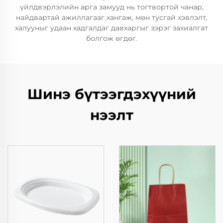
үйлдвэрлэлийн арга замууд нь тогтвортой чанар,
найдвартай ажиллагааг хангаж, мөн тусгай хэвлэлт,
халууныг удаан хадгалдаг давхаргыг зэрэг захиалгат
болгож өгдөг.
Шинэ бүтээгдэхүүний
нээлт