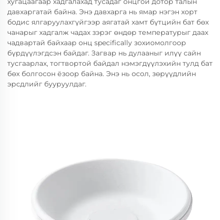
хугацаагаар хадгалахад тусадаг онцгой дотор талын
давхаргатай байна. Энэ давхарга нь ямар нэгэн хорт
бодис ялгаруулахгүйгээр аягатай хамт бүтцийн бат бөх
чанарыг хадгалж чадах зэрэг өндөр температурыг даах
чадвартай байхаар онц specifically зохиомолгоор
бүрдүүлэгдсэн байдаг. Загвар нь дулааныг илүү сайн
тусгаарлах, тогтвортой байдал нэмэгдүүлэхийн тулд бат
бөх болгосон ёзоор байна. Энэ нь осол, зөрүүдлийн
эрсдлийг бууруулдаг.