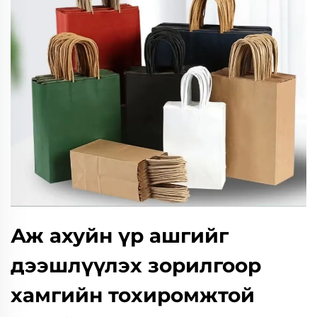
Аж ахуйн үр ашгийг
дээшлүүлэх зорилгоор
хамгийн тохиромжтой