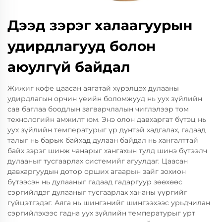
Дээд зэрэг халаагуурын
удирдлагууд болон
аюулгүй байдал
Жижиг кофе цаасан аягатай хүрэлцэх дулааны
удирдлагын орчин үеийн боломжууд нь уух зүйлийн
сав баглаа боодлын загварчлалын чиглэлээр том
технологийн амжилт юм. Энэ олон давхаргат бүтэц нь
уух зүйлийн температурыг үр дүнтэй хадгалах, гадаад
талыг нь барьж байхад дулаан байдал нь хангалттай
байх зэрэг шинж чанарыг хангахын тулд шинэ бүтээлч
дулааныг тусгаарлах системийг агуулдаг. Цаасан
давхаргуудын дотор орших агаарын зайг зохион
бүтээсэн нь дулааныг гадаад гадаргуур зөөхөөс
сэргийлдэг дулааныг тусгаарлах хананы үүргийг
гүйцэтгэдэг. Аяга нь шингэнийг шингээхээс урьдчилан
сэргийлэхээс гадна уух зүйлийн температурыг урт