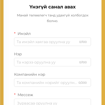
Үнэгүй санал авах
Манай төлөөлөгч танд удахгүй холбогдох
болно.
Имэйл
0/100
Нэр
0/100
Компанийн нэр
0/200
Мессеж