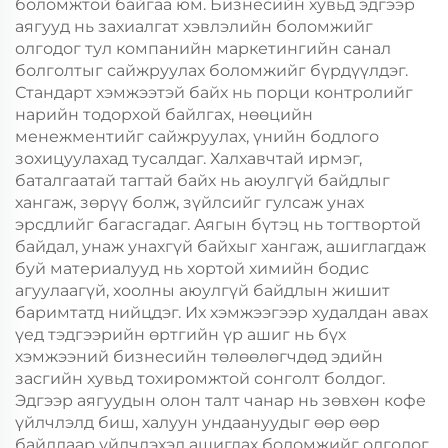
боломжтой байгаа юм. Бизнесийн хувьд эдгээр
аягууд нь захиалгат хэвлэлийн боломжийг
олгодог тул компанийн маркетингийн санал
болголтыг сайжруулах боломжийг бүрдүүлдэг.
Стандарт хэмжээтэй байх нь порци контролийг
нарийн тодорхой байлгах, нөөцийн
менежментийг сайжруулах, үнийн бодлого
зохицуулахад тусалдаг. Халхавчтай ирмэг,
баталгаатай тагтай байх нь аюулгүй байдлыг
хангаж, зөрүү болж, зүйлсийг гулсаж унах
эрсдлийг багасгадаг. Аягын бүтэц нь тогтвортой
байдал, унаж унахгүй байхыг хангаж, ашиглагдаж
буй материалууд нь хортой химийн бодис
агуулаагүй, хоолны аюулгүй байдлын жишит
баримтатд нийцдэг. Их хэмжээгээр худалдан авах
үед тэдгээрийн өртгийн үр ашиг нь бүх
хэмжээний бизнесийн төлөөлөгчдөд эдийн
засгийн хувьд тохиромжтой сонголт болдог.
Эдгээр аягуудын олон талт чанар нь зөвхөн кофе
үйлчлэлд биш, халуун ундаануудыг өөр өөр
байдлаар үйлчлэхэд ашиглах боломжийг олгодог