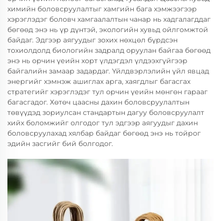
химийн боловсруулалтыг хамгийн бага хэмжээгээр
хэрэглэдэг боловч хамгаалалтын чанар нь хадгалагддаг
бөгөөд энэ нь үр дүнтэй, экологийн хувьд ойлгомжтой
байдаг. Эдгээр аягуудыг зохих нөхцөл бүрдсэн
тохиолдолд биологийн задралд оруулан байгаа бөгөөд
энэ нь орчин үеийн хорт үлдэгдэл үлдээхгүйгээр
байгалийн замаар задардаг. Үйлдвэрлэлийн үйл явцад
энергийг хэмнэж ашиглах арга, хаягдлыг багасгах
стратегийг хэрэглэдэг тул орчин үеийн мөнгөн гарааг
багасгадог. Хөтөч цаасны дахин боловсруулалтын
төвүүдэд зориулсан стандартын дагуу боловсруулалт
хийх боломжийг олгодог тул эдгээр аягуудыг дахин
боловсруулахад хялбар байдаг бөгөөд энэ нь тойрог
эдийн засгийг бий болгодог.