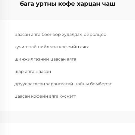
бага уртны кофе харцан чаш
цаасан аяга бөөнөөр худалдах, ойролцоо
хучилттай нийлмэл кофеийн аяга
шинжилгээний цаасан аяга
шар аяга цаасан
друуслагдсан харангаатай цайны бөмбөрэг
цаасан кофейн аяга хүснэгт