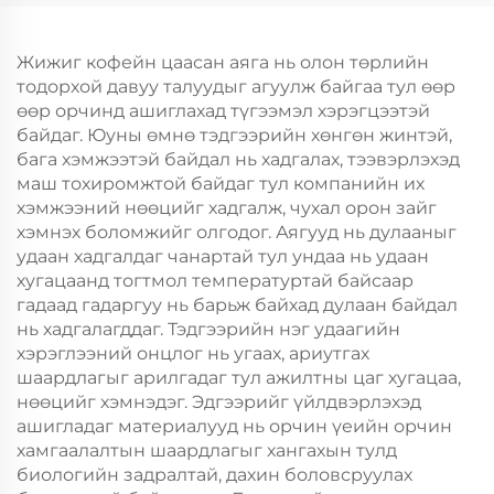
Кристмасийн Хоолын
Жил, Кристмасийн
Пакинг Скрин Принт
Хөдөлгөөнт Хоолын
Шиппинг Картон
Жижиг кофейн цаасан аяга нь олон төрлийн
тодорхой давуу талуудыг агуулж байгаа тул өөр
өөр орчинд ашиглахад түгээмэл хэрэгцээтэй
байдаг. Юуны өмнө тэдгээрийн хөнгөн жинтэй,
бага хэмжээтэй байдал нь хадгалах, тээвэрлэхэд
маш тохиромжтой байдаг тул компанийн их
хэмжээний нөөцийг хадгалж, чухал орон зайг
хэмнэх боломжийг олгодог. Аягууд нь дулааныг
удаан хадгалдаг чанартай тул ундаа нь удаан
хугацаанд тогтмол температуртай байсаар
гадаад гадаргуу нь барьж байхад дулаан байдал
нь хадгалагддаг. Тэдгээрийн нэг удаагийн
хэрэглээний онцлог нь угаах, ариутгах
шаардлагыг арилгадаг тул ажилтны цаг хугацаа,
нөөцийг хэмнэдэг. Эдгээрийг үйлдвэрлэхэд
ашигладаг материалууд нь орчин үеийн орчин
хамгаалалтын шаардлагыг хангахын тулд
биологийн задралтай, дахин боловсруулах