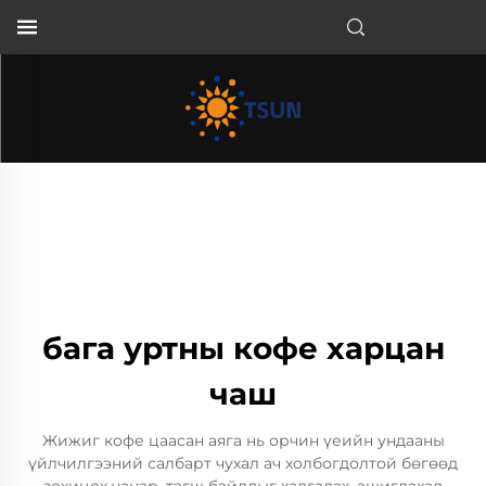
MN
бага уртны кофе харцан
чаш
Жижиг кофе цаасан аяга нь орчин үеийн ундааны
үйлчилгээний салбарт чухал ач холбогдолтой бөгөөд