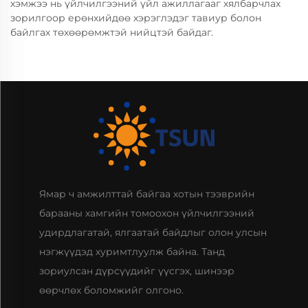
хэмжээ нь үйлчилгээний үйл ажиллагааг хялбарчлах
зорилгоор ерөнхийдөө хэрэглэдэг тавиур болон
байлгах төхөөрөмжтэй нийцтэй байдаг.
Ямар ч амжилттай байгаа хотын тээврийн
барааны хамгийн томоохон үйлчилгээний
удирдлагатай, ялгаатай байдлыг олон улсын
нэгжүүдэд хуримтлуулж байна. Танд
зориулсан дүрсүүдийг үүсгэх, шинээр
өөрчлөх боломжийг олгоно.