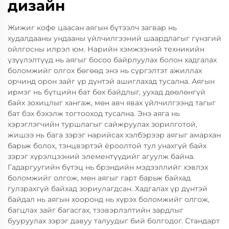
дизайн
Жижиг кофе цаасан аягын бүтээлч загвар нь
худалдааны ундааны үйлчилгээний шаардлагыг гүнзгий
ойлгосны илрэл юм. Нарийн хэмжээний техникийн
үзүүлэлтүүд нь аягыг босоо байрлуулах болон хадгалах
боломжийг олгох бөгөөд энэ нь сүргэлтэт ажиллах
орчинд орон зайг үр дүнтэй ашиглахад тусална. Аягын
ирмэг нь бүтцийн бат бөх байдлыг, уухад дөөлөнгүй
байх зохицлыг хангаж, мөн авч явах үйлчилгээнд тагыг
бат бэх бэхэлж тогтооход тусална. Энэ аяга нь
хэрэглэгчийн туршлагыг сайжруулах зорилготой,
жишээ нь бага зэрэг нарийсах хэлбэрээр аягыг амархан
барьж болох, тэнцвэртэй ёроолтой тул унахгүй байх
зэрэг хүрэлцээний элементүүдийг агуулж байна.
Гадаргуугийн бүтэц нь брэндийн мэдээллийг хэвлэх
боломжийг олгож, мөн аягыг гарт барьж байхад
гулзрахгүй байхад зориулагдсан. Хадгалах үр дүнтэй
байдал нь аягын хооронд нь хүрэх боломжийг олгож,
багцлах зайг багасгах, тээвэрлэлтийн зардлыг
бууруулах зэрэг давуу талуудыг бий болгодог. Стандарт