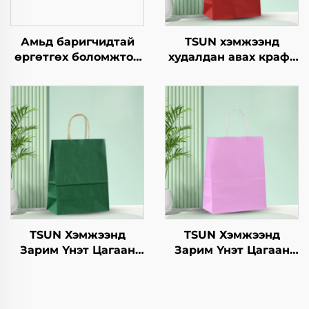
Амьд баригчидтай
TSUN хэмжээнд
өргөтгөх боломжтой
худалдан авах крафт
квадрат төрлийн
хуурмаг дэлгэцийн
хавтангаас бүрдсэн
төвөгтэй бүтээгдсэн
дагуу, нэг удаа
логотой зах зээл,
ашиглах
Нийлүүлэх
хүрээлэнгийн
он/Christmas-ийн
бүтээгдэхүүн, пицца,
өрөөний баримт
цусан хоол, цэнхэр,
барих
дугуй, тойрог/овойн
зургийн орон суурь,
пластик зам
TSUN Хэмжээнд
TSUN Хэмжээнд
Зарим Үнэт Цагаан
Зарим Үнэт Цагаан
Хавtg Тасалгааны Баг
Хавtg Тасалгааны Баг
Нэмэлт Ур чадвараар
Скрин Принт Нэмэлт
Шинэ Жил,
Ур чадвараар Шинэ