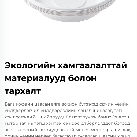
Экологийн хамгаалалттай
материалууд болон
тархалт
Бага кофейн цаасан аяга зохион бүтээхэд орчин үеийн
үйлдвэрлэгчид үйлдвэрлэлийн явцад шинэлэг, тэгш
хэмт хөгжлийн шийдлүүдийг нэвтрүүлж байна. Үндсэн
материал нь тэгш хэмтэй ойноос олборлогддог бөгөөд
энэ нь нөөцийг хариуцлагатай менежментээр ашиглах,
орчин үеийн нөлөөг багасгахад тусалдаг. Цаасны хувьд