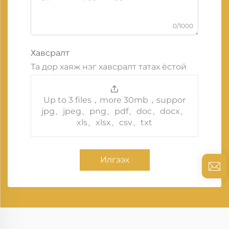
0/1000
Хавсралт
Та дор хаяж нэг хавсралт татах ёстой
Up to 3 files，more 30mb，suppor
jpg、jpeg、png、pdf、doc、docx、
xls、xlsx、csv、txt
Илгээх