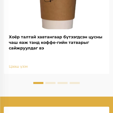
Хоёр талтай хавтангаар бүтээгдсэн цусны
чаш яаж танд коффе-гийн татварыг
сайжруулдаг вэ
Цааш үзэх