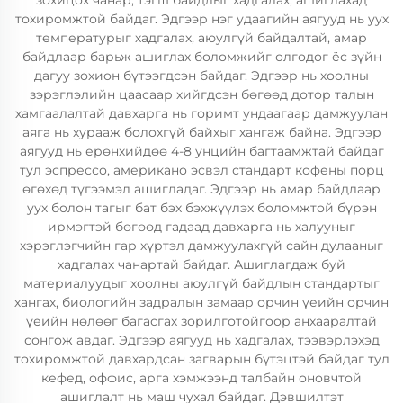
зохицох чанар, тэгш байдлыг хадгалах, ашиглахад
тохиромжтой байдаг. Эдгээр нэг удаагийн аягууд нь уух
температурыг хадгалах, аюулгүй байдалтай, амар
байдлаар барьж ашиглах боломжийг олгодог ёс зүйн
дагуу зохион бүтээгдсэн байдаг. Эдгээр нь хоолны
зэрэглэлийн цаасаар хийгдсэн бөгөөд дотор талын
хамгаалалтай давхарга нь горимт ундаагаар дамжуулан
аяга нь хурааж болохгүй байхыг хангаж байна. Эдгээр
аягууд нь ерөнхийдөө 4-8 унцийн багтаамжтай байдаг
тул эспрессо, американо эсвэл стандарт кофены порц
өгөхөд түгээмэл ашигладаг. Эдгээр нь амар байдлаар
уух болон тагыг бат бэх бэхжүүлэх боломжтой бүрэн
ирмэгтэй бөгөөд гадаад давхарга нь халууныг
хэрэглэгчийн гар хүртэл дамжуулахгүй сайн дулааныг
хадгалах чанартай байдаг. Ашиглагдаж буй
материалуудыг хоолны аюулгүй байдлын стандартыг
хангах, биологийн задралын замаар орчин үеийн орчин
үеийн нөлөөг багасгах зорилготойгоор анхааралтай
сонгож авдаг. Эдгээр аягууд нь хадгалах, тээвэрлэхэд
тохиромжтой давхардсан загварын бүтэцтэй байдаг тул
кефед, оффис, арга хэмжээнд талбайн оновчтой
ашиглалт нь маш чухал байдаг. Дэвшилтэт