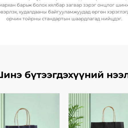
 амархан барьж болох хялбар загвар зэрэг онцлог шин
эвэрлэх, худалдааны байгууламжуудад өргөн хэрэглэг
орчин тойрны стандартын шаардлагад нийцдэг.
инэ бүтээгдэхүүний нээ