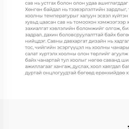
сав нь устгах болон олон удаа ашиглагдда
ашигладаг.
Хөнгөн байдал нь тээвэрлэлтийн зардлыг, 
хоолны температурыг халуун эсвэл хүйтэн 
хувьд цаасан сав нь томоохон хэмжээгээр х
захиалгат хэвлэлийн боломжийг олгож, б
задрал, дахин боловсруулалттай байх бөг
нийцдэг. Савны давхаргат дизайн нь хадга
тос, чийгийн эсэргүүцэл нь хоолны чанары
салат хүртэлх хоолны олон төрлийг агуул
байх чанартай тул хоолыг нөгөө саванд ши
ажиллагааг хангаж, дуслах, хоол хаягдал ба
дуртай онцлогуудтай бөгөөд ерөнхийдөө х