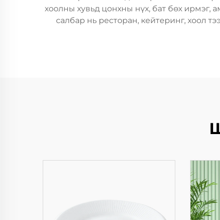
хоолны хувьд цонхны нүх, бат бөх ирмэг,
салбар нь ресторан, кейтеринг, хоол тэ
Ш