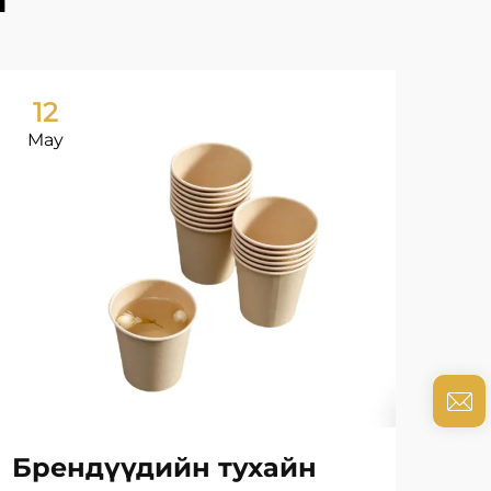
12
0
May
Ju
Брендүүдийн тухайн