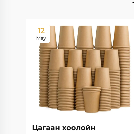
12
May
Цагаан хоолойн