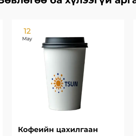
12
May
Кофеийн цахилгаан