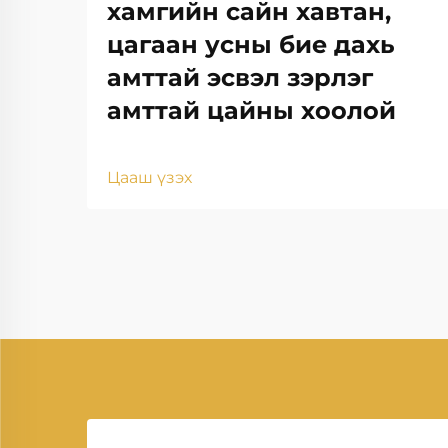
хамгийн сайн хавтан,
цагаан усны бие дахь
амттай эсвэл зэрлэг
амттай цайны хоолой
Цааш үзэх