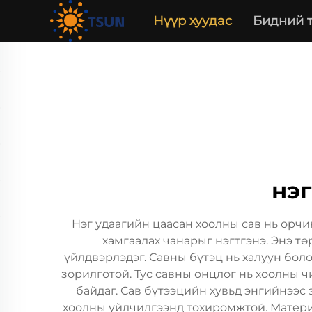
Нүүр хуудас
Бидний 
нэг
Нэг удаагийн цаасан хоолны сав нь орч
хамгаалах чанарыг нэгтгэнэ. Энэ т
үйлдвэрлэдэг. Савны бүтэц нь халуун боло
зорилготой. Тус савны онцлог нь хоолны ч
байдаг. Сав бүтээцийн хувьд энгийнээс 
хоолны үйлчилгээнд тохиромжтой. Материа