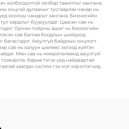
 ач холбогдолтой хялбар тавилтыг хангана.
вны онцгой дулааныг тусгаарлах чанар нь
 үед хоолны чанарыг хангана. Бизнесийн
тул зардлыг бууруулдаг. Цаасан сав нь
годог. Орчин тойрны ашиг нь биологийн
глэсэн сав баглаа боодлын шийдэлд
эг багасгадог. Аюулгүй байдлын онцлогт
ээр сав нь халуун шөлөөс эхлээд хүйтэн
байдаг. Мөн сав нь микротөлөөнд аюулгүй
 тээвэрлэх, барьж тэгэх үед найдвартай
лгаатай хаагдах систем гэх мэт хэрэглэгчид
а