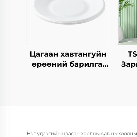
Цагаан хавтангуйн
T
өрөөний барилга,
Зар
квадрат
Ха
хавтангуудын
Б
цагаан хуурмагийн
ча
талх, салат, снэк,
Жил
суши, цус, хоол, амт,
Х
зүсэгчдийн элсэн
хоол зэрэгт
Нэг удаагийн цаасан хоолны сав нь хоолны