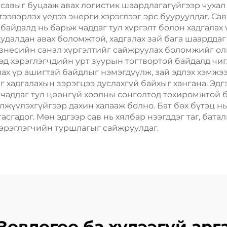
г савыг буцааж авах логистик шаардлагагүйгээр чухал
тээвэрлэх үедээ энерги хэрэглээг эрс бууруулдаг. Са
байдалд нь барьж чаддаг тул хүргэлт болон хадгалах
удалдан авах боломжтой, хадгалах зай бага шаарддаг 
изнесийн санал хүргэлтийг сайжруулах боломжийг ол
өөд хэрэглэгчдийн урт зуурын тогтвортой байдалд чи
лах үр ашигтай байдлыг нэмэгдүүлж, зай эдлэх хэмжэ
г хадгалахын зэрэгцээ дуслахгүй байхыг хангана. Эдг
ж чаддаг тул цөөнгүй хоолны сонголтод тохиромжтой 
лжүүлэхгүйгээр дахин халааж болно. Бат бөх бүтэц нь
гасгадог. Мөн эдгээр сав нь хялбар нээгддэг таг, бата
эрэглэгчийн туршлагыг сайжруулдаг.
Зөвлөгөө ба хүлээгүй арг