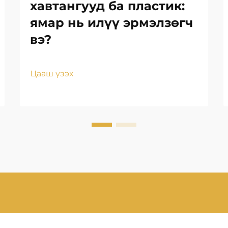
хавтангууд ба пластик:
ямар нь илүү эрмэлзөгч
вэ?
Цааш үзэх