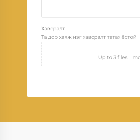
Хавсралт
Та дор хаяж нэг хавсралт татах ёстой
Up to 3 files