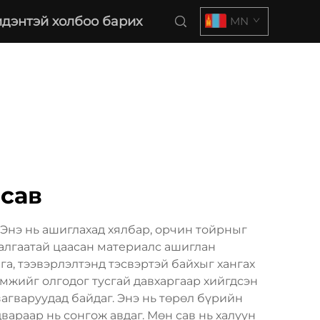
дэнтэй холбоо барих
MN
 сав
Энэ нь ашиглахад хялбар, орчин тойрныг
талгаатай цаасан материалс ашиглан
га, тээвэрлэлтэнд тэсвэртэй байхыг хангах
омжийг олгодог тусгай давхаргаар хийгдсэн
загваруудад байдаг. Энэ нь төрөл бүрийн
араар нь сонгож авдаг. Мөн сав нь халуун