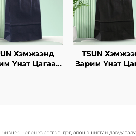
SUN Хэмжээнд
TSUN Хэмжээ
им Үнэт Цагаан
Зарим Үнэт Ца
вtg Тасалгааны
Хавtg Тасалга
аг Нэмэлт Ур
Баг Нэмэлт 
двараар Шинэ
чадвараар Ш
, Кристмасийн
Жил, Кристма
оолын Пакинг
Хоолын Паки
Скрин Принт
Скрин Прин
 бизнес болон хэрэглэгчдэд олон ашигтай давуу талуу