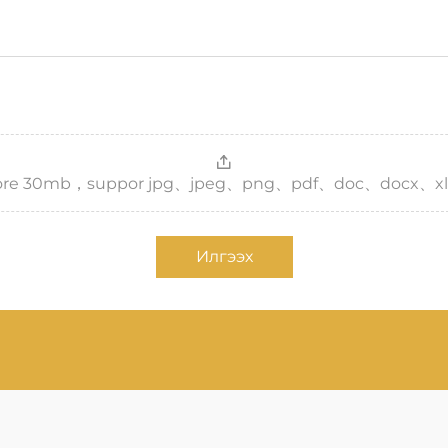
，more 30mb，suppor jpg、jpeg、png、pdf、doc、docx、xl
Илгээх