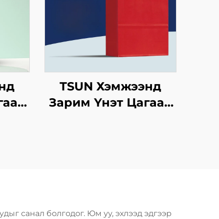
нд
TSUN Хэмжээнд
гаан
Зарим Үнэт Цагаан
аны
Хавtg Тасалгааны
Ур
Баг Скрин Принт
инэ
Нэмэлт Ур
сийн
чадвараар Шинэ
нг
Жил, Кристмасийн
т
Хөдөлгөөнт Хоолын
Пластик Пакинг
дыг санал болгодог. Юм уу, эхлээд эдгээр