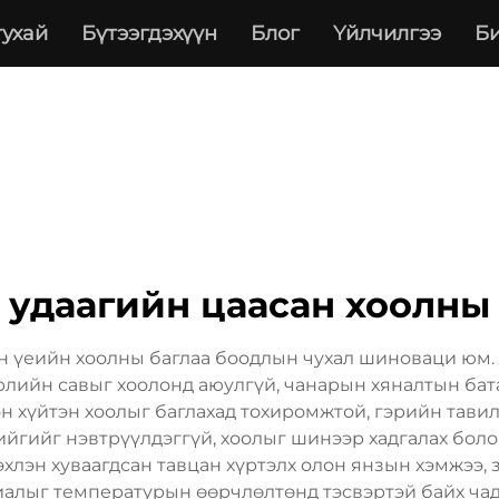
тухай
Бүтээгдэхүүн
Блог
Үйлчилгээ
Би
 удаагийн цаасан хоолны
ин үеийн хоолны баглаа боодлын чухал шиноваци юм. 
өрлийн савыг хоолонд аюулгүй, чанарын хяналтын ба
н хүйтэн хоолыг баглахад тохиромжтой, гэрийн тавил
ийгийг нэвтрүүлдэггүй, хоолыг шинээр хадгалах бол
эхлэн хуваагдсан тавцан хүртэлх олон янзын хэмжээ, 
лыг температурын өөрчлөлтөнд тэсвэртэй байх чадв