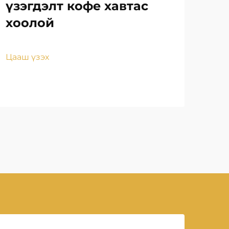
Ца
үзэгдэлт кофе хавтас
Пл
хоолой
нү
Цааш үзэх
Цаа