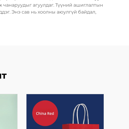
ж чанаруудыг агуулдаг. Түүний ашиглалтын
ддэг. Энэ сав нь хоолны аюулгүй байдал,
лт