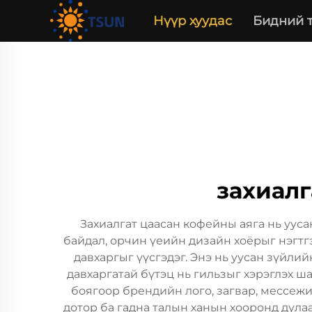
Нүүр хуудас
Бидний 
захиалг
Захиалгат цаасан кофейны аяга нь уус
байдал, орчин үеийн дизайн хоёрыг нэгтг
давхаргыг үүсгэдэг. Энэ нь уусан зүйли
давхаргатай бүтэц нь гильзыг хэрэглэх ш
боягоор брендийн лого, загвар, мессеж
дотор ба гадна талын ханын хооронд дулаа