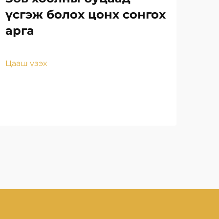
үсгэж болох цонх сонгох
Ца
арга
Пл
нү
Цааш үзэх
Цаа