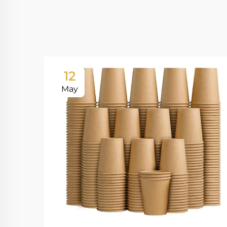
12
May