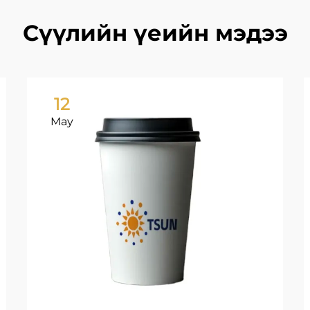
Сүүлийн үеийн мэдээ
12
May