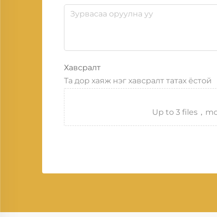
Хавсралт
Та дор хаяж нэг хавсралт татах ёстой
Up to 3 files