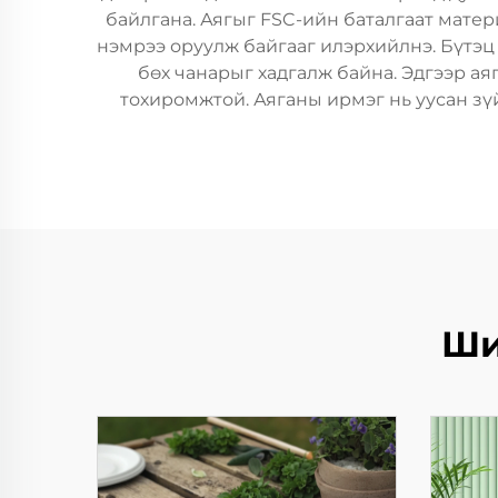
байлгана. Аягыг FSC-ийн баталгаат мате
нэмрээ оруулж байгааг илэрхийлнэ. Бүтэц
бөх чанарыг хадгалж байна. Эдгээр ая
тохиромжтой. Аяганы ирмэг нь уусан зүй
Ши