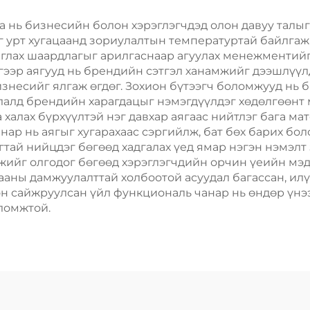
Скрин Принт
Хөдөлгөөнт Хо
Пластик Пак
а нь бизнесийн болон хэрэглэгчдэд олон давуу талыг 
аг урт хугацаанд зориулалтын температуртай байлгаж
шиглах шаардлагыг арилгаснаар агуулах менежментий
Эдгээр аягууд нь брендийн сэтгэл ханамжийг дээшлүү
изнесийг ялгаж өгдөг. Зохион бүтээгч боломжууд нь
лалд брендийн харагдацыг нэмэгдүүлдэг хөдөлгөөнт 
 халах бүрхүүлтэй нэг давхар аягаас нийтлэг бага ма
анар нь аягыг хугарахаас сэргийлж, бат бөх барих бо
агтай нийцдэг бөгөөд хадгалах үед ямар нэгэн нэмэлт
жийг олгодог бөгөөд хэрэглэгчдийн орчин үеийн мэ
ааны дамжуулалттай холбоотой асуудал багассан, илү
он сайжруулсан үйл функциональ чанар нь өндөр үн
ломжтой.