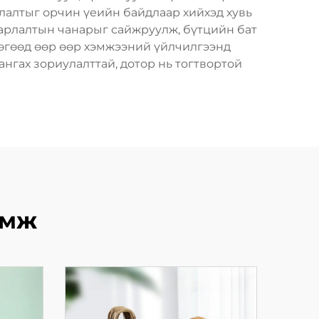
лалтыг орчин үеийн байдлаар хийхэд хувь
аарлалтын чанарыг сайжруулж, бүтцийн бат
 бөгөөд өөр өөр хэмжээний үйлчилгээнд
ангах зориулалттай, дотор нь тогтвортой
өмж