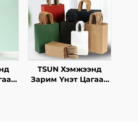
нд
TSUN Хэмжээнд
гаан
Зарим Үнэт Цагаан
аны
Хавtg Тасалгааны
инт
Баг Скрин Принт
Нэмэлт Ур
инэ
чадвараар Шинэ
сийн
Жил, Кристмасийн