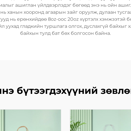
риалыг ашиглан үйлдвэрлэдэг бөгөөд энэ нь ойн ашиг
 нь ханын хооронд агаарын зайг оруулж, дулаан тусг
гууд нь ерөнхийдөө 8oz-оос 20oz хүртэлх хэмжээтэй
л уухад гладкийн туршлага олгох, дуслахгүй байхыг х
байхын тулд бат бөх болгосон байна.
нэ бүтээгдэхүүний зөвл