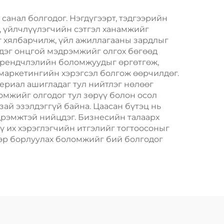
олын
Хөдөлгөөнт Хоолын
инг
Пластик Пакинг
санал болгодог. Нэгдүгээрт, тэдгээрийн
, үйлчлүүлэгчийн сэтгэл ханамжийг
г хялбарчилж, үйл ажиллагааны зардлыг
лдэг онцгой мэдрэмжийг олгох бөгөөд
 брендчлэлийн боломжуудыг өргөтгөж,
маркетингийн хэрэгсэл болгож өөрчилдөг.
териал ашигладаг тул нийтлэг нөлөөг
ломжийг олгодог тул зөрүү болон осол
 зай эзэлдэггүй байна. Цаасан бүтэц нь
дрэмжтэй нийцдэг. Бизнесийн талаарх
ү их хэрэглэгчийн итгэлийг тогтоосоныг
ээр борлуулах боломжийг бий болгодог