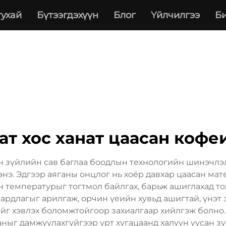
тухай
Бүтээгдэхүүн
Блог
Үйлчилгээ
Би
ат хос ханат цаасан кофе
ан зүйлийн сав баглаа боодлын технологийн шинэчл
энэ. Эдгээр аяганы онцлог нь хоёр давхар цаасан мат
йн температурыг тогтмол байлгах, барьж ашиглахад 
аардлагыг арилгаж, орчин үеийн хувьд ашигтай, үнэт 
ийг хэвлэх боломжтойгоор захиалгаар хийлгэж болно.
ныг дамжуулахгүйгээр урт хугацаанд халуун уусан зү