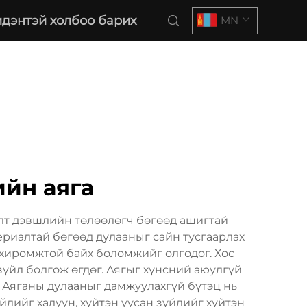
дэнтэй холбоо барих
MN
ийн аяга
элт дэвшлийн төлөөлөгч бөгөөд ашигтай
ериалтай бөгөөд дулааныг сайн тусгаарлах
тохиромжтой байх боломжийг олгодог. Хос
зүйл болгож өгдөг. Аягыг хүнсний аюулгүй
 Аяганы дулааныг дамжуулахгүй бүтэц нь
йлийг халуун, хүйтэн уусан зүйлийг хүйтэн