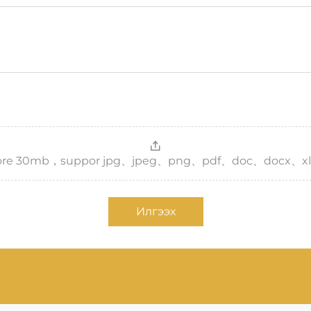
，more 30mb，suppor jpg、jpeg、png、pdf、doc、docx、xl
Илгээх