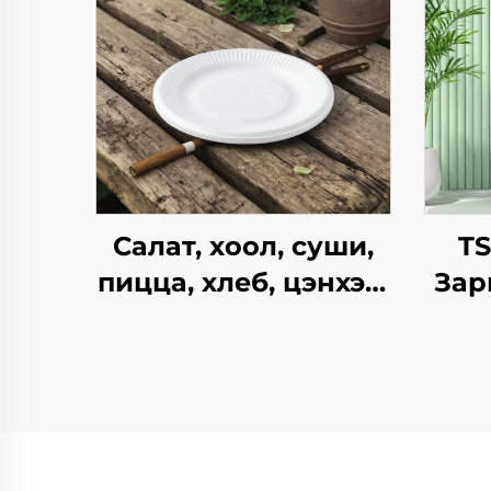
Салат, хоол, суши,
T
пицца, хлеб, цэнхэр,
Зар
шоколад,
Ха
гамбургерийг
Б
ашиглахад
ча
зориулагдсан
Жил
буцаж ашиглах
Х