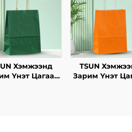
SUN Хэмжээнд
TSUN Хэмжээ
им Үнэт Цагаан
Зарим Үнэт Ца
вtg Тасалгааны
Хавtg Тасалга
аг Нэмэлт Ур
Баг Скрин Пр
двараар Шинэ
Нэмэлт Ур
, Кристмасийн
чадвараар Ш
оолын Пакинг
Жил, Кристма