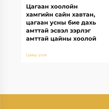
Цагаан хоолойн
хамгийн сайн хавтан,
цагаан усны бие дахь
амттай эсвэл зэрлэг
амттай цайны хоолой
Цааш үзэх