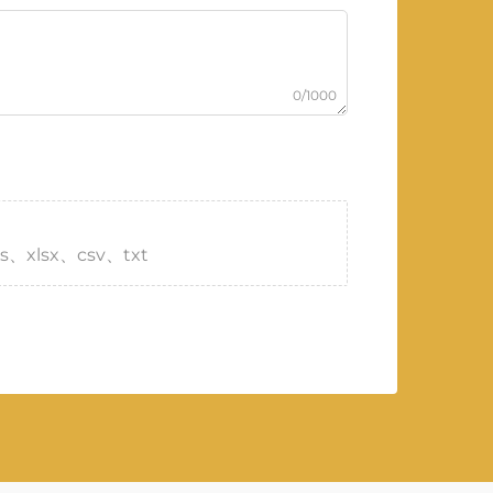
0/1000
s、xlsx、csv、txt