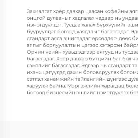
боломжтой крафт
хавтангаас бүрдсэн
Захиалгат хоёр давхар цаасан кофейны аяг
онцгой дулааныг хадгалах чадвар нь унда
дагуу, цэцэг, хөнгөн
нэмэгдүүлдэг. Тусдаа халах бүрхүүлийг а
хоолны ашиглахад
бууруулдаг бөгөөд хаягдлыг багасгадаг. 
стандарт аяга ашигладаг өрсөлдөгчдөөс б
аягыг борлуулалтын цэгээс хэтэрсэн байр
Орчин үеийн хувьд эдгээр аягууд нь тусдаа
багасгадаг. Хоёр давхар бүтцийн бат бөх ч
гэмтлийг багасгадаг. Эдгээр нь стандарт т
ихэнх цэгүүдэд дахин боловсруулах болом
сэтгэл ханамжийн тайлангийн дүнгээс дул
харуулж байна. Мэргэжлийн харагдац бол
бөгөөд бизнесийн ашгийг нэмэгдүүлэх бо