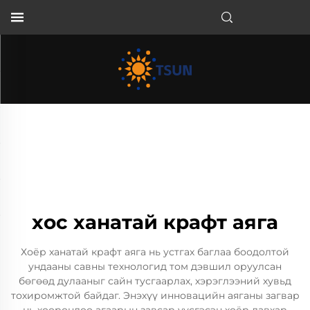
MN
хос ханатай крафт аяга
Хоёр ханатай крафт аяга нь устгах баглаа боодолтой
ундааны савны технологид том дэвшил оруулсан
бөгөөд дулааныг сайн тусгаарлах, хэрэглээний хувьд
тохиромжтой байдаг. Энэхүү инновацийн аяганы загвар