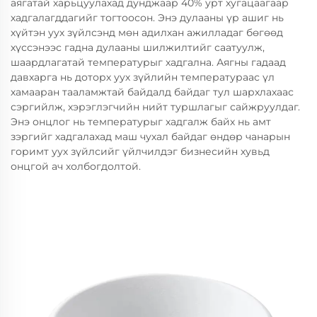
аягатай харьцуулахад дунджаар 40% урт хугацаагаар
хадгалагддагийг тогтоосон. Энэ дулааны үр ашиг нь
хүйтэн уух зүйлсэнд мөн адилхан ажилладаг бөгөөд
хүссэнээс гадна дулааны шилжилтийг саатуулж,
шаардлагатай температурыг хадгална. Аягны гадаад
давхарга нь доторх уух зүйлийн температураас үл
хамааран тааламжтай байдалд байдаг тул шархлахаас
сэргийлж, хэрэглэгчийн нийт туршлагыг сайжруулдаг.
Энэ онцлог нь температурыг хадгалж байх нь амт
зэргийг хадгалахад маш чухал байдаг өндөр чанарын
горимт уух зүйлсийг үйлчилдэг бизнесийн хувьд
онцгой ач холбогдолтой.