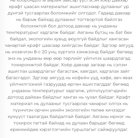
нь хоорондоо агаарын завсар үүсгэсэн хоёр давхар
крафт цаасан материалыг ашигласнаар дулааныг үр
дүнтэй тусгаарлах боломжийг олгодог. Гадаад давхар
нь барьж байхад дулааныг тогтвортой байлгах
боломжтой бол дотоод давхар нь ундааны
температурыг хадгалж байдаг. Аяганы бүтэц нь бат бөх
байдал, экологийн хувьд аюулгүй байдлыг хангасан
чанартай крафт цаасаар хийгдсэн байдаг. Эдгээр аягууд
нь ихэвчлэн 8-с 20 унц хүртэлх хэмжээнд байдаг бөгөөд
энэ нь ундааны өөр өөр төрлийг үйлчлэх шаардлагад
тохиромжтой байдаг. Хоёр давхар загвар нь сэлэм
ашиглах шаардлагыг багасгаж, хаягдал, хадгалах зайг
багасгадог. Эдгээр аягууд нь кофейн үүд, кафе, авч явах
үйлчилгээний газруудад өргөн ашиглагддаг бөгөөд
ундааны температурыг хадгалж, үйлчлүүлэгчдийн
дотоод дайван байдлыг хангах нь чухал байдаг. Крафт
материал нь дулааныг тусгаарлах чанарыг олгох нь
түүнчлэн орчин үеийн экологийн төлөө хичээдэг
хүмүүст таалагдах байдалтай байдаг. Аяганы ирмэг нь
тохирох тагтай байхад нь дулаан барьдаг бөгөөд
ерөнхийдөө хэрэглэгчийн туршлагыг сайжруулдаг.