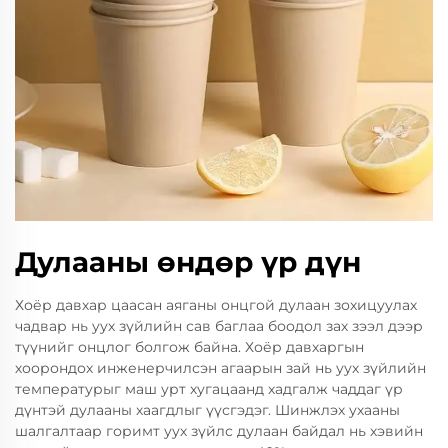
Дулааны өндөр үр дүн
Хоёр давхар цаасан аяганы онцгой дулаан зохицуулах
чадвар нь уух зүйлийн сав баглаа боодол зах зээл дээр
түүнийг онцлог болгож байна. Хоёр давхаргын
хоорондох инженерчилсэн агаарын зай нь уух зүйлийн
температурыг маш урт хугацаанд хадгалж чаддаг үр
дүнтэй дулааны хаагдлыг үүсгэдэг. Шинжлэх ухааны
шалгалтаар горимт уух зүйлс дулаан байдал нь хэвийн