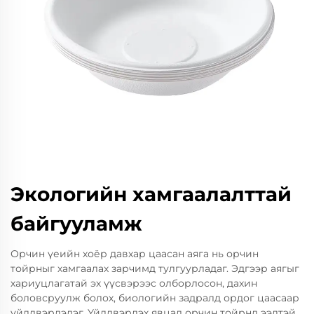
Экологийн хамгаалалттай
байгууламж
Орчин үеийн хоёр давхар цаасан аяга нь орчин
тойрныг хамгаалах зарчимд тулгуурладаг. Эдгээр аягыг
хариуцлагатай эх үүсвэрээс олборлосон, дахин
боловсруулж болох, биологийн задралд ордог цаасаар
үйлдвэрлэдэг. Үйлдвэрлэх явцад орчин тойрнд ээлтэй