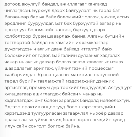
дотоод аюулгүй байдал, ажиллагааг хангахад
чиглэгдсэн. Бүрхүүл дээрх байгуулалт нь гараа бат
бөгөөнөөр барьж байх боломжийг олгож, унжих, асгих
эрсдлийг бууруулдаг. Бат бөх бүрхүүлтэй загвар нь
цэвэр уух боломжийг хангаж, бүрхүүл дээрх
холболтоор бүрэн шаварлаж байна. Аяганы бүтцийн
тогтвортой байдал нь хамгийн их хэмжээгээр
дүүргэгдсэн ч аягыг дааж байхад итгэлтэй байх
боломжийг олгодог. Байгалийн дулааныг хадгалах
чанар нь аягыг давхар болгох эсвэл хавхлагыг нэмэх
шаардлагыг арилгаж, үйлчилгээний процессыг
хялбарчилдаг. Крафт цаасны материал нь хүнсний
төрөл бүрийн тааламжтай мэдрэмжийг дэмжих
артистлаг, премиум дүр төрхийг бүрдүүлдэг. Аягууд урт
хугацаагаар ашиглагдаж байсан ч чанар нь
хадгалагдаж, амт болон харагдах байдалд нөлөөлөхгүй.
Эдгээр практик онцлогууд болон хэрэглэгчдийн
хэрэгцээнд тулгуурласан загварчлал нь хоёр давхар
цаасан аягыг үйлчлэгчид болон хэрэглэгчдийн хувьд
илүү сайн сонголт болгож байна.