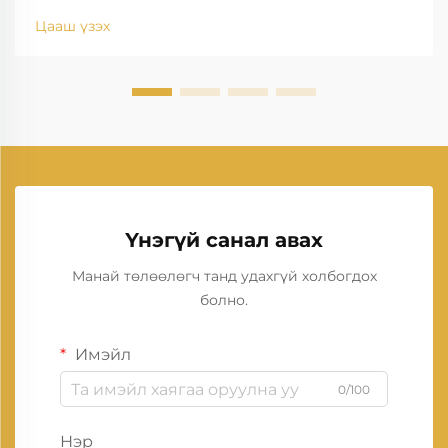
Цааш үзэх
Үнэгүй санал авах
Манай төлөөлөгч танд удахгүй холбогдох
болно.
Имэйл
0/100
Нэр