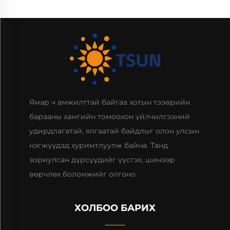
Ямар ч амжилттай байгаа хотын тээврийн
барааны хамгийн томоохон үйлчилгээний
удирдлагатай, ялгаатай байдлыг олон улсын
нэгжүүдэд хуримтлуулж байна. Танд
зориулсан дүрсүүдийг үүсгэх, шинээр
өөрчлөх боломжийг олгоно.
ХОЛБОО БАРИХ