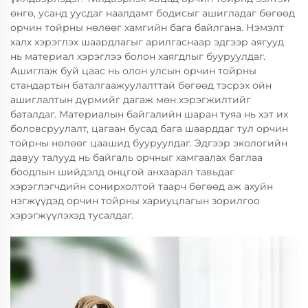
өнгө, усанд уусдаг наалдамт бодисыг ашигладаг бөгөөд
орчин тойрны нөлөөг хамгийн бага байлгана. Нэмэлт
халх хэрэглэх шаардлагыг арилгаснаар эдгээр аягууд
нь материал хэрэглээ болон хаягдлыг бууруулдаг.
Ашиглаж буй цаас нь олон улсын орчин тойрны
стандартын баталгаажуулалттай бөгөөд тэсрэх ойн
ашиглалтын дүрмийг дагаж мөн хэрэгжилтийг
баталдаг. Материалын байгалийн шаран туяа нь хэт их
боловсруулалт, цагаан бусад бага шаарддаг тул орчин
тойрны нөлөөг цаашид бууруулдаг. Эдгээр экологийн
давуу талууд нь байгаль орчныг хамгаалах баглаа
боодлын шийдэлд онцгой анхаарал тавьдаг
хэрэглэгчдийн сонирхолтой таарч бөгөөд аж ахуйн
нэгжүүдэд орчин тойрны хариуцлагын зорилгоо
хэрэгжүүлэхэд тусалдаг.