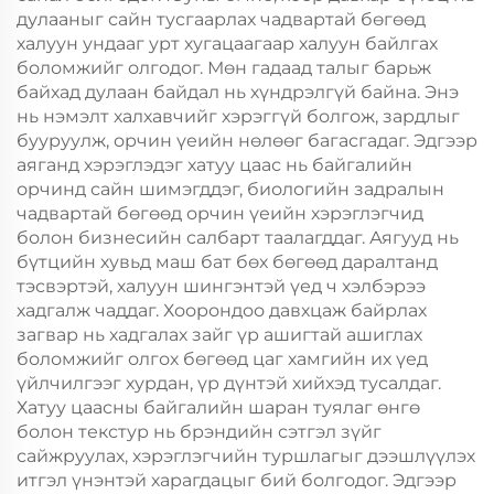
дулааныг сайн тусгаарлах чадвартай бөгөөд
халуун ундааг урт хугацаагаар халуун байлгах
боломжийг олгодог. Мөн гадаад талыг барьж
байхад дулаан байдал нь хүндрэлгүй байна. Энэ
нь нэмэлт халхавчийг хэрэггүй болгож, зардлыг
бууруулж, орчин үеийн нөлөөг багасгадаг. Эдгээр
аяганд хэрэглэдэг хатуу цаас нь байгалийн
орчинд сайн шимэгддэг, биологийн задралын
чадвартай бөгөөд орчин үеийн хэрэглэгчид
болон бизнесийн салбарт таалагддаг. Аягууд нь
бүтцийн хувьд маш бат бөх бөгөөд даралтанд
тэсвэртэй, халуун шингэнтэй үед ч хэлбэрээ
хадгалж чаддаг. Хоорондоо давхцаж байрлах
загвар нь хадгалах зайг үр ашигтай ашиглах
боломжийг олгох бөгөөд цаг хамгийн их үед
үйлчилгээг хурдан, үр дүнтэй хийхэд тусалдаг.
Хатуу цаасны байгалийн шаран туялаг өнгө
болон текстур нь брэндийн сэтгэл зүйг
сайжруулах, хэрэглэгчийн туршлагыг дээшлүүлэх
итгэл үнэнтэй харагдацыг бий болгодог. Эдгээр