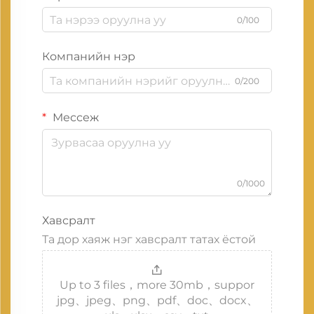
0/100
Компанийн нэр
0/200
Мессеж
0/1000
Хавсралт
Та дор хаяж нэг хавсралт татах ёстой
Up to 3 files，more 30mb，suppor
jpg、jpeg、png、pdf、doc、docx、