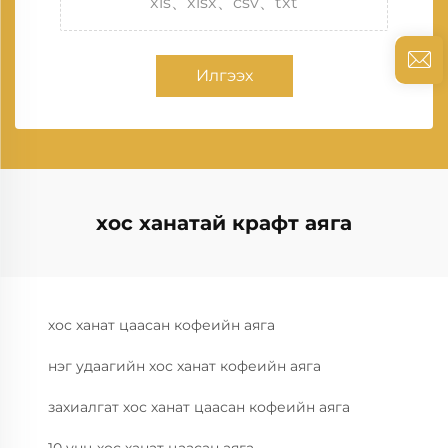
xls、xlsx、csv、txt
Илгээх
хос ханатай крафт аяга
хос ханат цаасан кофеийн аяга
нэг удаагийн хос ханат кофеийн аяга
захиалгат хос ханат цаасан кофеийн аяга