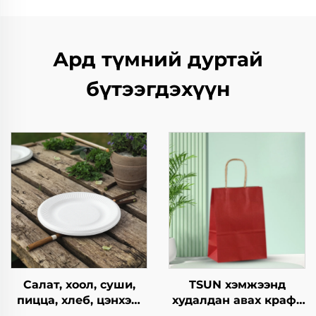
Ард түмний дуртай
бүтээгдэхүүн
Салат, хоол, суши,
TSUN хэмжээнд
пицца, хлеб, цэнхэр,
худалдан авах крафт
шоколад,
хуурмаг дэлгэцийн