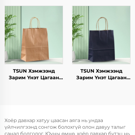
гамбургерийг
төвөгтэй бүтээгдсэн
ашиглахад
логотой зах зээл,
зориулагдсан буцаж
Нийлүүлэх
ашиглах боломжтой
он/Christmas-ийн
крафт хавтангаас
өрөөний баримт
бүрдсэн дагуу, цэцэг,
барих
хөнгөн хоолны
ашиглахад
TSUN Хэмжээнд
TSUN Хэмжээнд
Зарим Үнэт Цагаан
Зарим Үнэт Цагаан
Хавtg Тасалгааны Баг
Хавtg Тасалгааны Баг
Нэмэлт Ур чадвараар
Нэмэлт Ур чадвараар
Шинэ Жил,
Шинэ Жил,
Кристмасийн Хоолын
Кристмасийн Хоолын
Пакинг Скрин Принт
Пакинг Скрин Принт
Хоёр давхар хатуу цаасан аяга нь ундаа
үйлчилгээнд сонгож болохгүй олон давуу талыг
санал болгодог. Юуны өмнө, хоёр давхар бүтэц нь