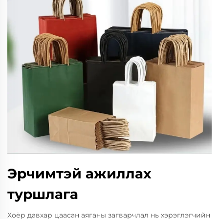
Эрчимтэй ажиллах
туршлага
Хоёр давхар цаасан аяганы загварчлал нь хэрэглэгчийн