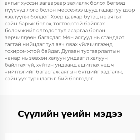
аягыг хүссэн загвараар захиалж болох бөгөөд
пүүсүүд лого болон мессежээ шууд гадаргуу дээр
хэвлүүлж болдог. Хоёр давхар бүтэц нь аягыг
сайн барьж болох, тогтвортой байлгах
боломжийг олгодог тул асаргаа болон
зөрчилдөөн багасдаг. Мөн аягууд нь стандарт
тагтай нийцдэг тул авч явах үйлчилгээнд
тохиромжтой байдаг. Дулаан тусгаарлалтын
чанар нь зөвхөн халуун ундааг л халуун
байлгахгүй, хүйтэн ундаанд ашиглах үед ч
чийглэгийг багасгаж аягын бүтцийг хадгалж,
сайн уух туршлагыг бий болгодог.
Сүүлийн үеийн мэдээ