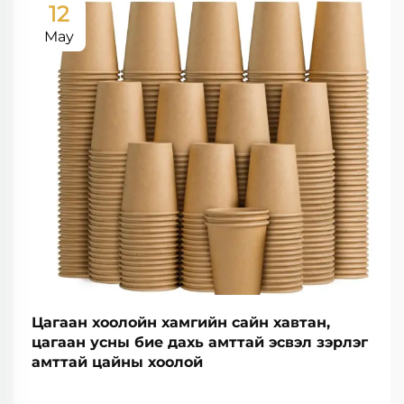
12
May
Цагаан хоолойн хамгийн сайн хавтан,
цагаан усны бие дахь амттай эсвэл зэрлэг
амттай цайны хоолой