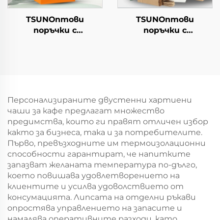
TSUNОптови
TSUNОптови
поръчки с
поръчки с
персонализиран
персонализиран
логотип на крафт
логотип на крафт
хартиен
хартиен
торбоподобен
торбоподобен
мешек с повърхност
мешек с повърхност
за екранна печат за
за екранна печат за
Персонализираните двустенни хартиени
Нова година/
Нова година/
чаши за кафе предлагат множество
Кристемас,
Кристемас,
предимства, които ги правят отличен избор
пластмасова
пластмасова
както за бизнеса, така и за потребителите.
упаковка за
упаковка за
Първо, превъзходните им термоизолационни
хранителни
хранителни
способности гарантират, че напитките
продукти и
продукти и
запазват желаната температура по-дълго,
занаятчии
занаятчии
което повишава удовлетворението на
клиентите и усилва удоволствието от
консумацията. Липсата на отделни ръкави
опростява управлението на запасите и
намалява оперативните разходи, като