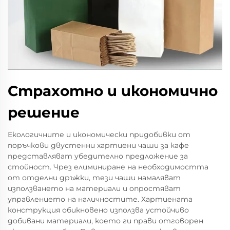
Страхотно и икономично
решение
Екологичните и икономически придобивки от
поръчкови двустенни хартиени чаши за кафе
представляват убедително предложение за
стойност. Чрез елиминиране на необходимостта
от отделни дръжки, тези чаши намаляват
използването на материали и опростяват
управлението на наличностите. Хартиената
конструкция обикновено използва устойчиво
добивани материали, което ги прави отговорен