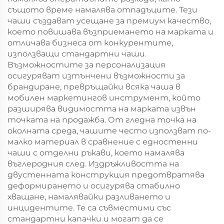
същото време намалява отпадъците. Тези
чаши създават усещане за премиум качество,
което повишава възприемането на марката и
отличава бизнеса от конкурентите,
използващи стандартни чаши.
Възможностите за персонализация
осигуряват изтънчени възможности за
брандиране, превръщайки всяка чаша в
мобилен маркетингов инструмент, който
разширява видимостта на марката извън
точката на продажба. От гледна точка на
околната среда, чашите често използват по-
малко материал в сравнение с едностенни
чаши с отделни ръкави, което намалява
въглеродния след. Издръжливостта на
двустенната конструкция предотвратява
деформирането и осигурява стабилно
хващане, намалявайки разливането и
инцидентите. Те са съвместими със
стандартни капачки и могат да се