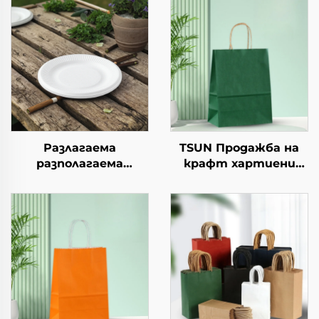
Разлагаема
TSUN Продажба на
разполагаема
крафт хартиени
хартиена чиния за
торби с персонален
салата, чашки за
логотип за упаковка
закуски, суши, пица,
на храна за Нова
хляб, сладоледи,
година/Коледа с
шоколад, бургери - за
екранна печат
кейтеринг и
занаяти