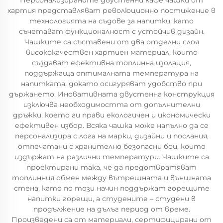
Персонализираните двустенни кафе чашки от
хартия представляват революционно постижение в
технологията на съдове за напитки, като
съчетават функционалност с устойчив дизайн.
Чашките са съставени от два отделни слоя
висококачествен хартиен материал, които
създават ефективна топлинна изолация,
поддържаща оптималната температура на
напитката, докато осигуряват удобство при
държането. Иновативната двустенна конструкция
изключва необходимостта от допълнителни
дръжки, което ги прави екологичен и икономически
ефективен избор. Всяка чашка може напълно да се
персонализира с лога на марки, дизайни и послания,
отпечатани с хранително безопасни бои, които
издържат на различни температури. Чашките са
проектирани така, че да предотвратяват
топлинния обмен между вътрешната и външната
стена, като по този начин поддържат горещите
напитки горещи, а студените – студени в
продължение на дълъг период от време.
Произведени са от материали, сертифицирани от