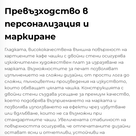
Превъзходство в
персонализация и
маркиране
Гладката, висококачествена външна повърхност на
хартиените кафе чашки с двойни стени осигурява
изключителен художествен плат за изразяване на
марката. Възможностите за печат позволяват
изпълнението на сложни дизайни, от прости лога до
сложни, пълноцветни произведения на изкуството,
които обхващат цялата чашка. Конструкцията с
двойни стени създава усещане за премиум качество,
което подобрява възприемането на марката и
позволява използването на ефекти чрез избутване
или вдлъбване, които не са възможни при
стандартните чаши. Увеличената стабилност на
повърхността осигурява, че отпечатаните дизайни
остават ясни и отчетливи, устойчиви на