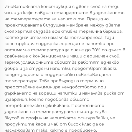
Иновативната конструкция с двоен слой на тези
чаши за кафе повдига стандартите в задържането
на температурата на напитките. Прецизно
проектираната въздушна мембрана между двата
слоя хартия създава ефективна термична бариера,
която значително намалява топлопреноса. Тази
конструкция поддържа горещите напитки при
оптимална температура за пиене до 30% по-дълго в
сравнение с конвенционални чаши с единичен слой.
Термоизолационните свойства работят еднакво
добре и за студени напитки, предотвратявайки
кондензацията и поддържайки освежаващата
температура. Това превъзходно термично
представяне елиминира неудобството при
държането на горещи напитки и намалява риска от
изгаряния, което подобрява общото
потребителско изживяване. Постоянното
задържане на температурата също запазва
вкусовия профил на напитката, осигурявайки, че
продуктите кафе и чай от висок клас да се
наслаждават така, както е предвидено.