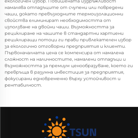
екологичен избор. Повишената издръжливост
намалява отпадъците от счупени или повредени
чаши, докато превъзходните термоизолационни
свойства елиминират необходимостта от
използване на двойни чаши. Възможността за
рециклиране на чашите в стандартни хартиени
рециклиращи потоци ги прави привлекателен избор
за екологично отговорни предприятия и клиенти.
Първоначалната цена се компенсира от намалена
сложност на наличностите, намалени отпадъци и
възможността за премиум ценообразуване, което ги
превръща в разумна инвестиция за предприятия,
фокусирани едновременно върху устойчивост и
рентабилност.