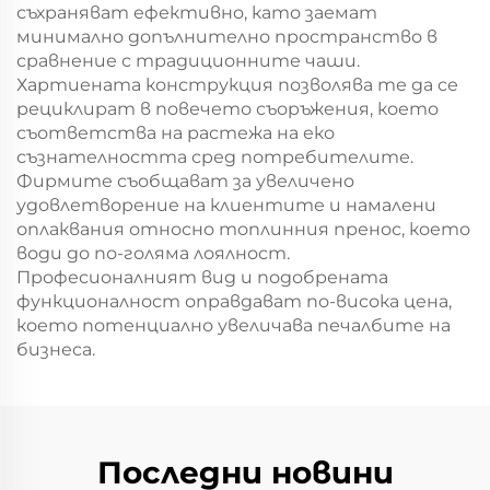
съхраняват ефективно, като заемат
минимално допълнително пространство в
сравнение с традиционните чаши.
Хартиената конструкция позволява те да се
рециклират в повечето съоръжения, което
съответства на растежа на еко
съзнателността сред потребителите.
Фирмите съобщават за увеличено
удовлетворение на клиентите и намалени
оплаквания относно топлинния пренос, което
води до по-голяма лоялност.
Професионалният вид и подобрената
функционалност оправдават по-висока цена,
което потенциално увеличава печалбите на
бизнеса.
Последни новини