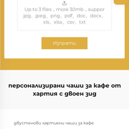
Up to 3 files，more 30mb，suppor
jpg、jpeg、png、pdf、doc、docx、
xls、xlsx、csv、txt
Изпрати
персонализирани чаши за кафе от
хартия с двоен зид
двустенови хартиени чаши за кафе