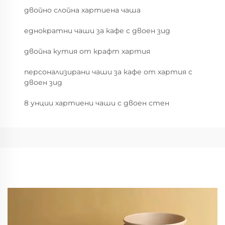
двойно слойна хартиена чаша
еднократни чаши за кафе с двоен зид
двойна кутия от крафт хартия
персонализирани чаши за кафе от хартия с
двоен зид
8 унции хартиени чаши с двоен стен