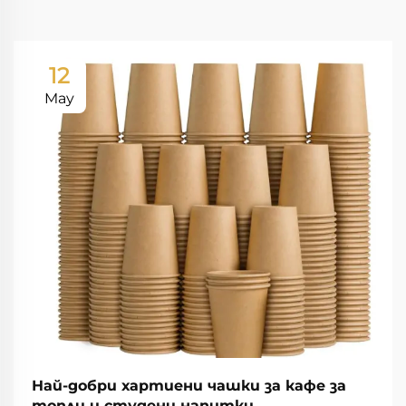
12
May
Най-добри хартиени чашки за кафе за
топли и студени напитки