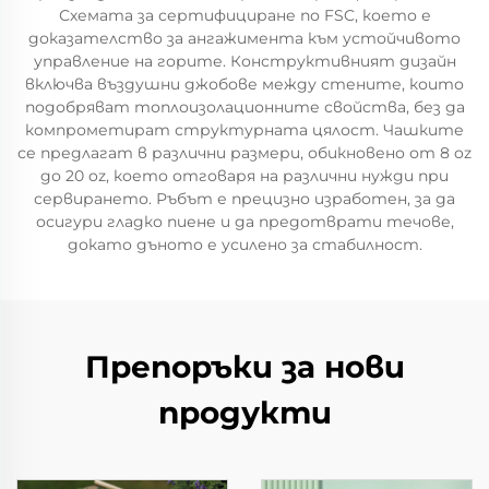
Схемата за сертифициране по FSC, което е
доказателство за ангажимента към устойчивото
управление на горите. Конструктивният дизайн
включва въздушни джобове между стените, които
подобряват топлоизолационните свойства, без да
компрометират структурната цялост. Чашките
се предлагат в различни размери, обикновено от 8 oz
до 20 oz, което отговаря на различни нужди при
сервирането. Ръбът е прецизно изработен, за да
осигури гладко пиене и да предотврати течове,
докато дъното е усилено за стабилност.
Препоръки за нови
продукти