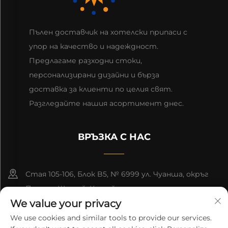
Пълен доставчик на хотелски припаси с
упор на качество и надеждност.
Предлагаме разходни стоки,
персонализирани дизайни и бърза
доставка за клиенти по целия свят.
Разгледайте нашия асортимент днес.
ВРЪЗКА С НАС
Стая 105-106, Блок B5, № 6999 ул. Чуанша, окръг
Пудонг, Шанхай, Китай
We value your privacy
+86-13501965616
We use cookies and similar tools to provide our services.