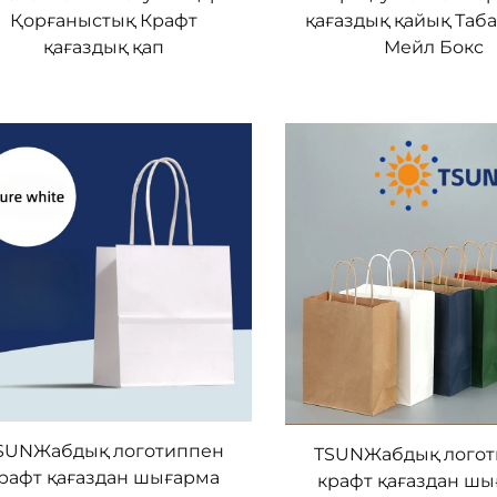
Қорғаныстық Крафт
қағаздық қайық Таба
қағаздық қап
Мейл Бокс
SUNЖабдық логотиппен
TSUNЖабдық лого
рафт қағаздан шығарма
крафт қағаздан ш