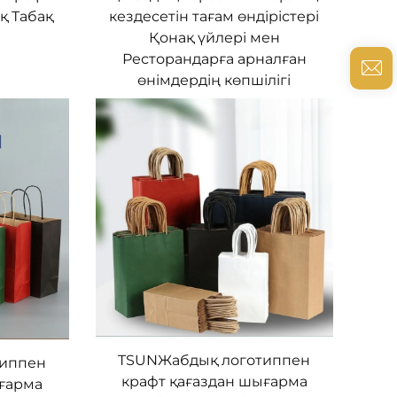
қ Табақ
кездесетін тағам өндірістері
Қонақ үйлері мен
Ресторандарға арналған
өнімдердің көпшілігі
TSUNЖабдық логотиппен
типпен
крафт қағаздан шығарма
ығарма