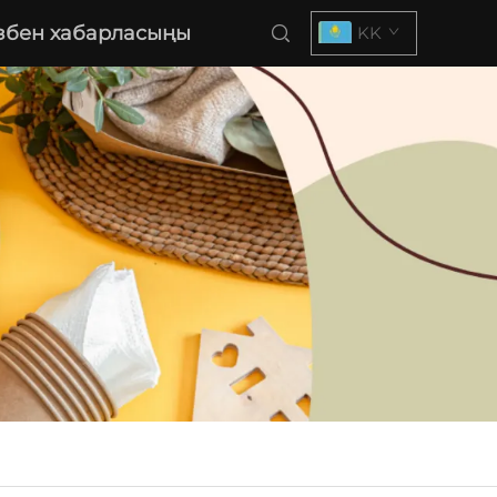
збен хабарласыңы
KK