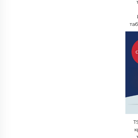
таб
T
к