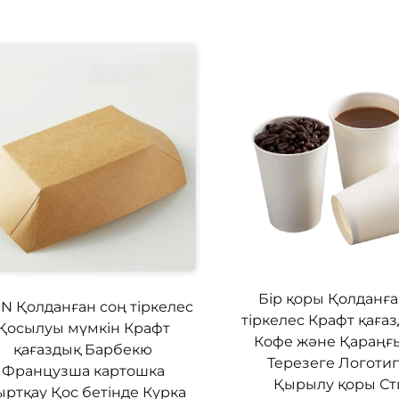
Бір қоры Қолданға
N Қолданған соң тіркелес
тіркелес Крафт қаға
Қосылуы мүмкін Крафт
Кофе және Қараңғ
қағаздық Барбекю
Терезеге Логотип
Французша картошка
Қырылу қоры Ст
ртқау Қос бетінде Курка