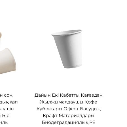
Дайын Екі Қабатты Қағаздан
н соң
Жылжымалдаушы Қофе
здық қап
Кубоктары Офсет Басудың
ы үшін
Крафт Материалдары
 Бір
Биодеградациялық PE
иль