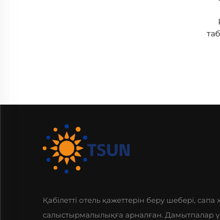
таб
Қабілетті отель қажеттерін беру шебері, сапа
салыстырмалылықға арналған. Дамытпалар ү