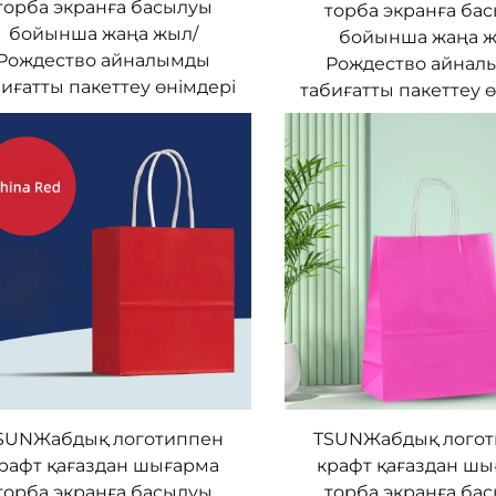
торба экранға басылуы
торба экранға ба
бойынша жаңа жыл/
бойынша жаңа ж
Рождество айналымды
Рождество айнал
иғатты пакеттеу өнімдері
табиғатты пакеттеу 
SUNЖабдық логотиппен
TSUNЖабдық лого
рафт қағаздан шығарма
крафт қағаздан ш
торба экранға басылуы
торба экранға ба