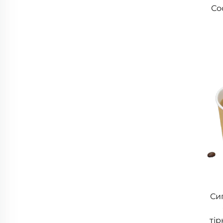
Со
Си
тір