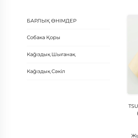
БАРЛЫҚ ӨНІМДЕР
Собака Қоры
Кağıздық Шығанақ
Кağıздық Сәкіл
TSU
Жы