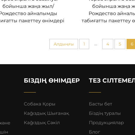
бойынша жаңа жыл/
бойынша жаңа ж
Рождество айналымды
Рождество айнал
иғатты пакеттеу өнімдері
табиғатты пакеттеу 
...
Алдыңғы
1
4
5
6
БІЗДІҢ ӨНІМДЕР
ТЕЗ СІЛТЕМЕ
Собака Қоры
Басты бет
Кağıздық Шығанақ
Біздің туралы
Кağıздық Сәкіл
Продукциялар
 және
шін
Блог