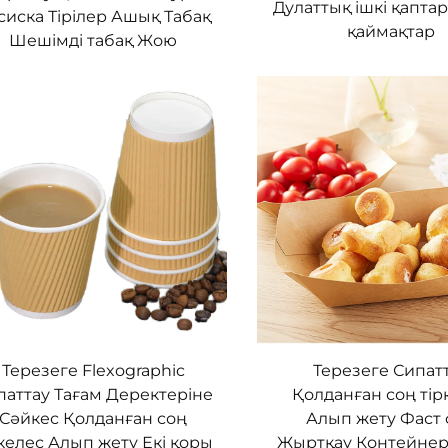
Дулаттық ішкі қапта
сиска Тірілер Ашық Табақ
қаймақтар
Шешімді табақ Жою
Терезеге Flexographic
Терезеге Сипат
паттау Тағам Деректеріне
Қолданған соң тір
Сәйкес Қолданған соң
Алып жету Фаст
келес Алып жету Екі қоры
Жыртқау Контейнер