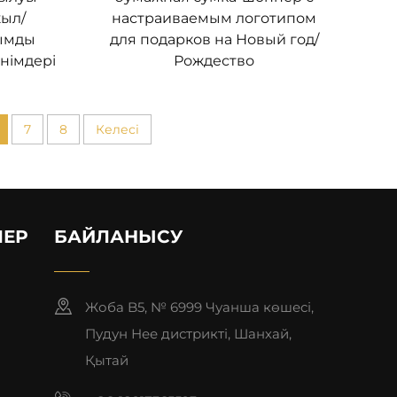
ыл/
настраиваемым логотипом
ымды
для подарков на Новый год/
өнімдері
Рождество
7
8
Келесі
ЛЕР
БАЙЛАНЫСУ
Жоба B5, № 6999 Чуанша көшесі,
Пудун Нее дистрикті, Шанхай,
Қытай