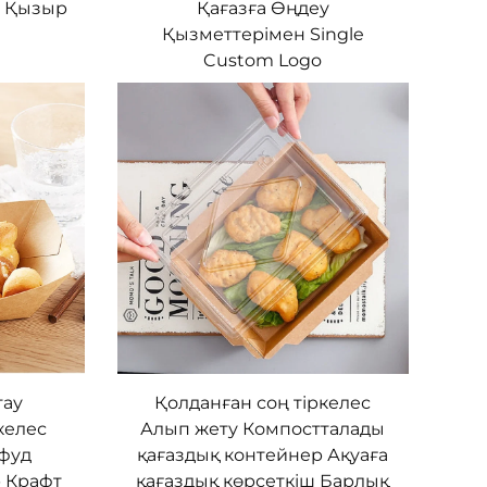
Қағазға Өңдеу
р Қызыр
Қызметтерімен Single
Custom Logo
тау
Қолданған соң тіркелес
келес
Алып жету Компостталады
 фуд
қағаздық контейнер Ақуаға
 Крафт
қағаздық көрсеткіш Барлық