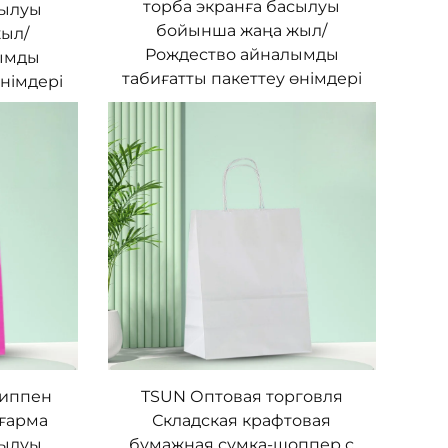
торба экранға басылуы
сылуы
бойынша жаңа жыл/
ыл/
Рождество айналымды
ымды
табиғатты пакеттеу өнімдері
өнімдері
типпен
TSUN Оптовая торговля
ығарма
Складская крафтовая
сылуы
бумажная сумка-шоппер с