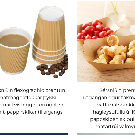
sniðin flexographic prentun
Sérsniðin pren
matmagnaflokkar þykkir
útganganlegur takm
efnar tvívæggir corrugated
hratt matsnækk
aft-pappírskíkar til afgangs
hagleysufulltrúi K
pappskipan skipu
matartrúi valm