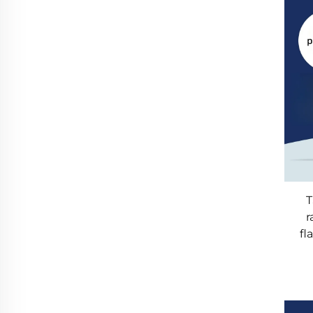
T
r
fl