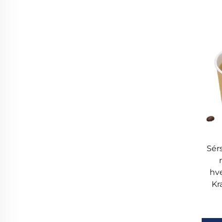
Sér
hv
Kr