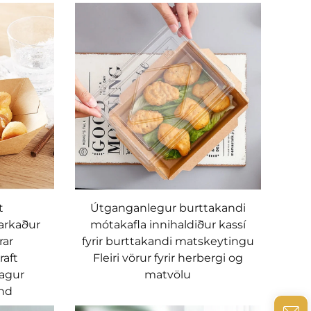
t
Útganganlegur burttakandi
arkaður
mótakafla innihaldiður kassí
rar
fyrir burttakandi matskeytingu
raft
Fleiri vörur fyrir herbergi og
lagur
matvölu
ynd