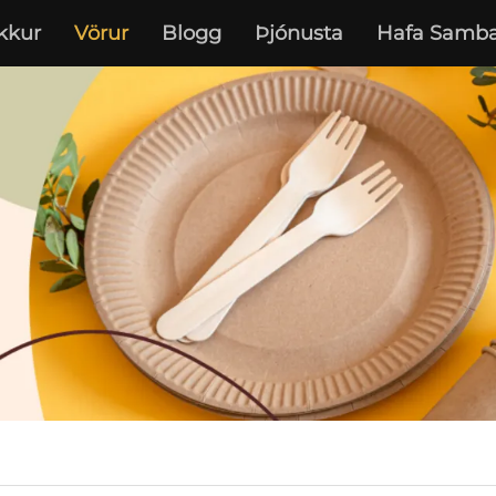
kkur
Vörur
Blogg
Þjónusta
Hafa Samba