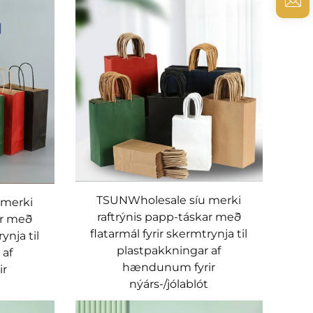
TSUNWholesale síu merki
 merki
raftrýnis papp-táskar með
ar með
flatarmál fyrir skermtrynja til
ynja til
plastpakkningar af
 af
hændunum fyrir
ir
nýárs-/jólablót