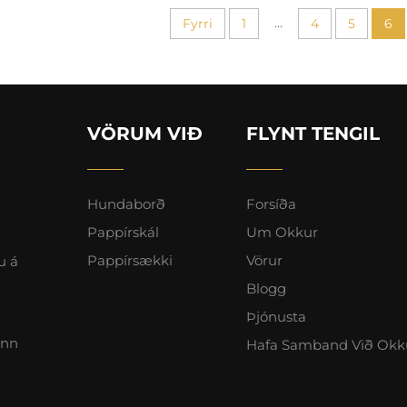
...
Fyrri
1
4
5
6
VÖRUM VIÐ
FLYNT TENGIL
Hundaborð
Forsíða
Pappírskál
Um Okkur
Pappírsækki
Vörur
u á
Blogg
Þjónusta
inn
Hafa Samband Við Okk