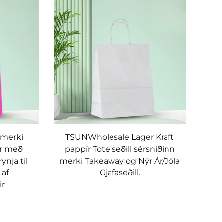
 merki
TSUNWholesale Lager Kraft
ar með
pappír Tote seðill sérsniðinn
ynja til
merki Takeaway og Nýr Ár/Jóla
 af
Gjafaseðill.
ir