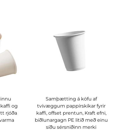
Samþætting á köfu af
vinnu
tvívæggum pappírskíkar fyrir
kaffi og
kaffi, offset prentun, Kraft efni,
tt rjóða
biðlunargagn PE litið með einu
a varma
síðu sérsniðinn merki