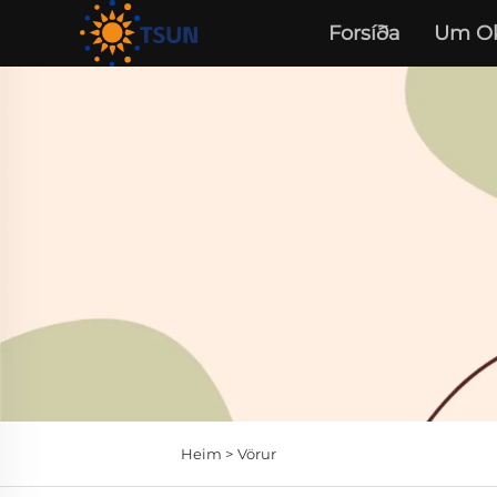
Forsíða
Um O
Heim >
Vörur