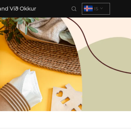
nd Við Okkur
IS