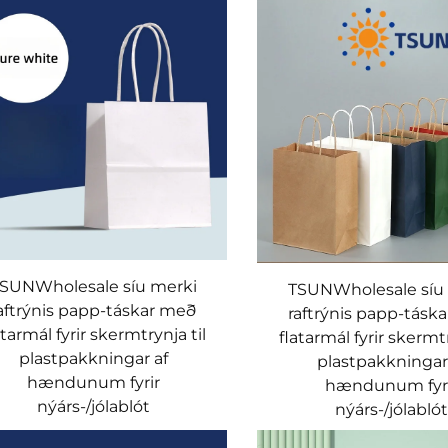
SUNWholesale síu merki
TSUNWholesale síu
aftrýnis papp-táskar með
raftrýnis papp-tásk
atarmál fyrir skermtrynja til
flatarmál fyrir skermtr
plastpakkningar af
plastpakkningar
hændunum fyrir
hændunum fyr
nýárs-/jólablót
nýárs-/jólablót