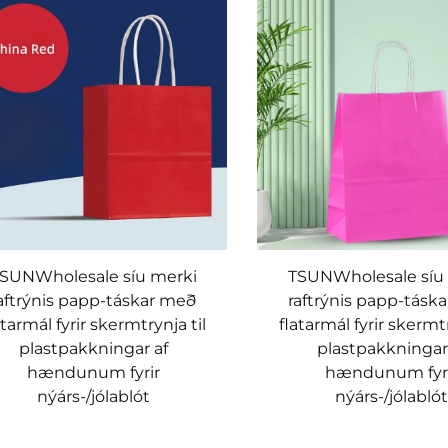
SUNWholesale síu merki
TSUNWholesale síu
aftrýnis papp-táskar með
raftrýnis papp-tásk
atarmál fyrir skermtrynja til
flatarmál fyrir skermtr
plastpakkningar af
plastpakkningar
hændunum fyrir
hændunum fyr
nýárs-/jólablót
nýárs-/jólablót