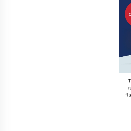
T
r
fl