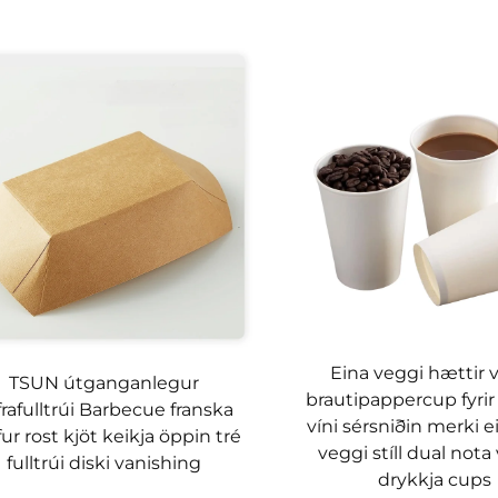
Eina veggi hættir 
TSUN útganganlegur
brautipappercup fyrir 
rafulltrúi Barbecue franska
víni sérsniðin merki ei
ur rost kjöt keikja öppin tré
veggi stíll dual not
fulltrúi diski vanishing
drykkja cups