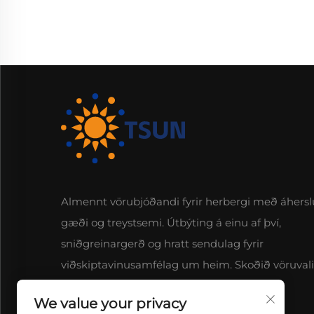
Almennt vörubjóðandi fyrir herbergi með áhersl
gæði og treystsemi. Útbýting á einu af því,
sniðgreinargerð og hratt sendulag fyrir
viðskiptavinusamfélag um heim. Skoðið vöruval
okkar í dag.
We value your privacy