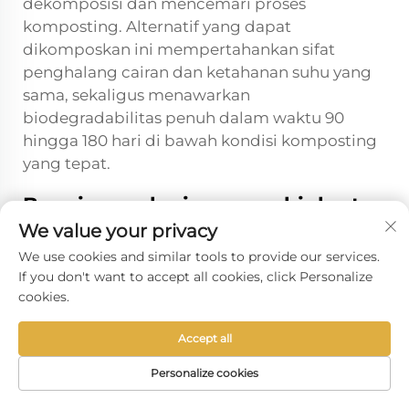
dekomposisi dan mencemari proses
komposting. Alternatif yang dapat
dikomposkan ini mempertahankan sifat
penghalang cairan dan ketahanan suhu yang
sama, sekaligus menawarkan
biodegradabilitas penuh dalam waktu 90
hingga 180 hari di bawah kondisi komposting
yang tepat.
Bagaimana lapisan cangkir kertas
yang dapat dikomposkan
We value your privacy
memengaruhi rasa dan kualitas
We use cookies and similar tools to provide our services.
minuman
If you don't want to accept all cookies, click Personalize
cookies.
Lapisan cangkir kertas yang dapat
dikomposkan modern dirancang agar netral
Accept all
rasa dan bebas bau, sehingga tidak
memengaruhi profil rasa maupun kualitas
Personalize cookies
minuman. Bahan biopolimer yang digunakan
BERANDA
PRODUK
E-MAIL
TEL