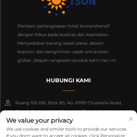
Pemberi perlengkapan hotel komprehensif
dengan fokus pada kualitas dan keandalan.
Menyediakan barang sekali pakai, desain
kustom, dan pengiriman cepat untuk klien
global. Jelajahi rangkaian produk kami hari ini.
HUBUNGI KAMI
Ruang 105-106, Blok B5, No. 6999 Chuansha Road,
Distrik Pudong Nee, Shanghai, Tiongkok
We value your privacy
+86-13501965616
We use cookies and similar tools to provide our services.
If you don't want to accept all cookies, click Personalize