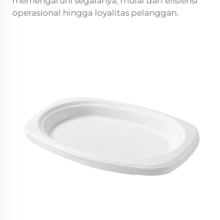
memengaruhi segalanya, mulai dari efisiensi
operasional hingga loyalitas pelanggan.