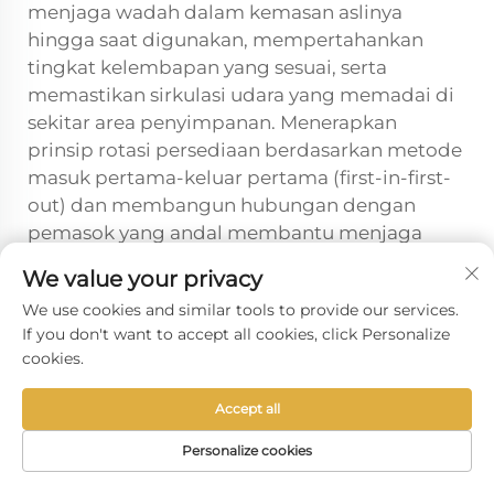
menjaga wadah dalam kemasan aslinya
hingga saat digunakan, mempertahankan
tingkat kelembapan yang sesuai, serta
memastikan sirkulasi udara yang memadai di
sekitar area penyimpanan. Menerapkan
prinsip rotasi persediaan berdasarkan metode
masuk pertama-keluar pertama (first-in-first-
out) dan membangun hubungan dengan
pemasok yang andal membantu menjaga
konsistensi kualitas serta mencegah
We value your privacy
permasalahan terkait penyimpanan yang
We use cookies and similar tools to provide our services.
dapat memengaruhi kinerja wadah.
If you don't want to accept all cookies, click Personalize
cookies.
Sebelumnya :
Mengapa kotak togo dan kotak bawa pulang harus tahan bocor dan bergaya.
Accept all
Selanjutnya :
Manufaktur Kotak Anjing Khusus untuk Kebutuhan Kemasan Merek
Personalize cookies
HALAMAN
PRODUK
SUREL
TEL
UTAMA