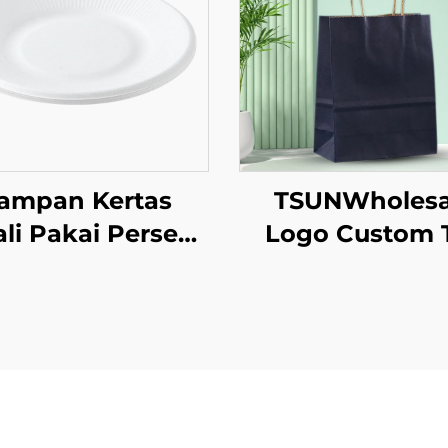
ampan Kertas
TSUNWholesa
li Pakai Persegi
Logo Custom 
erbahan Kraft
Tote Kertas Kr
untuk Salad,
untuk Pengamb
amilan, Sushi,
Makanan Tah
andwich, Roti,
Baru/Christm
rmen, Cokelat,
dengan Permu
Biskuit, dan
Sablon