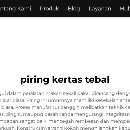
entang Kami
Produk
Blog
Layanan
Hub
piring kertas tebal
ul dalam peralatan makan sekali pakai, dirancang dengan
uar biasa. Piring ini umumnya memiliki ketebalan ant
s biasa. Proses manufaktur canggih melibatkan teknik 
dingin, maupun basah tanpa mengurangi integritasnya.
bapan sangat baik, mencegah rembesan dan mempertaha
rkuah. Konstruksinya yang kokoh menghilangkan kebu