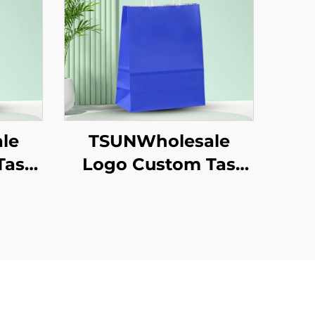
le
TSUNWholesale
Tas
Logo Custom Tas
aft
Tote Kertas Kraft
ilan
dengan Permukaan
un
Sablon untuk
as
Pengiriman
kaan
Makanan
Pengambilan Tahun