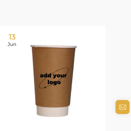
13
0
Jun
Ju