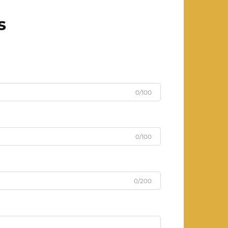
s
0/100
0/100
0/200