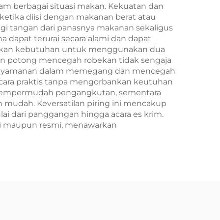
Baru/Christmas
am berbagai situasi makan. Kekuatan dan
etika diisi dengan makanan berat atau
ngi tangan dari panasnya makanan sekaligus
 dapat terurai secara alami dan dapat
ngkan kebutuhan untuk menggunakan dua
an potong mencegah robekan tidak sengaja
n kenyamanan dalam memegang dan mencegah
ara praktis tanpa mengorbankan keutuhan
mempermudah pengangkutan, sementara
udah. Keversatilan piring ini mencakup
 dari panggangan hingga acara es krim.
tai maupun resmi, menawarkan