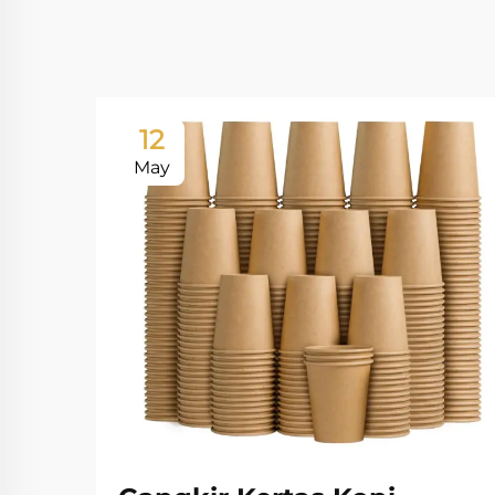
12
May