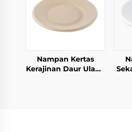
Nampan Kertas
N
Kerajinan Daur Ulang
Seka
untuk Gelas Salad,
B
Camilan, Sushi, Pizza,
Roti, Permen,
C
Cokelat, dan
S
Hamburger - untuk
Pe
Catering dan