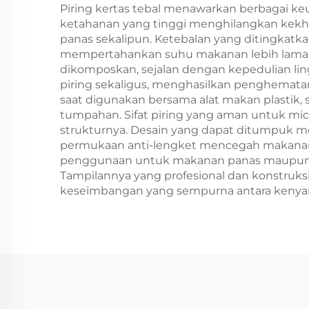
Kerajinan
Mak
Piring kertas tebal menawarkan berbagai k
ketahanan yang tinggi menghilangkan kekha
panas sekalipun. Ketebalan yang ditingkatk
mempertahankan suhu makanan lebih lama. Pi
dikomposkan, sejalan dengan kepedulian 
piring sekaligus, menghasilkan penghemat
saat digunakan bersama alat makan plasti
tumpahan. Sifat piring yang aman untuk 
strukturnya. Desain yang dapat ditumpu
permukaan anti-lengket mencegah makanan
penggunaan untuk makanan panas maupun din
Tampilannya yang profesional dan konstruk
keseimbangan yang sempurna antara kenya