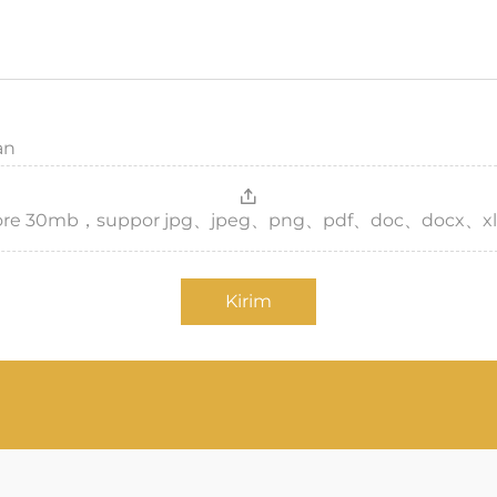
an
，more 30mb，suppor jpg、jpeg、png、pdf、doc、docx、xl
Kirim