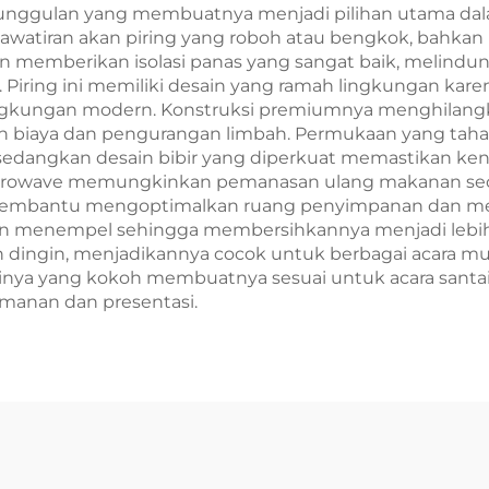
anan Peliharaan
eunggulan yang membuatnya menjadi pilihan utama dal
watiran akan piring yang roboh atau bengkok, bahkan k
dll.
an memberikan isolasi panas yang sangat baik, melindu
ring ini memiliki desain yang ramah lingkungan karena
lingkungan modern. Konstruksi premiumnya menghila
an biaya dan pengurangan limbah. Permukaan yang tah
k, sedangkan desain bibir yang diperkuat memastika
microwave memungkinkan pemanasan ulang makanan sec
k membantu mengoptimalkan ruang penyimpanan dan 
 menempel sehingga membersihkannya menjadi lebih m
gin, menjadikannya cocok untuk berbagai acara mulai
sinya yang kokoh membuatnya sesuai untuk acara san
manan dan presentasi.