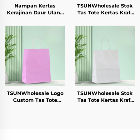
Nampan Kertas
TSUNWholesale Stok
Kerajinan Daur Ulang
Tas Tote Kertas Kraft
untuk Gelas Salad,
dengan Logo Custom
Camilan, Sushi, Pizza,
untuk Pengambilan
Roti, Permen, Cokelat,
dan Hadiah Tahun
dan Hamburger -
Baru/Christmas
untuk Catering dan
Packaging Bag
Kerajinan
TSUNWholesale Logo
TSUNWholesale Stok
Custom Tas Tote
Tas Tote Kertas Kraft
Kertas Kraft dengan
dengan Logo Custom
Permukaan Sablon
untuk Pengambilan
untuk Pengiriman
dan Hadiah Tahun
Makanan
Baru/Christmas
Pengambilan Tahun
Packaging Bag