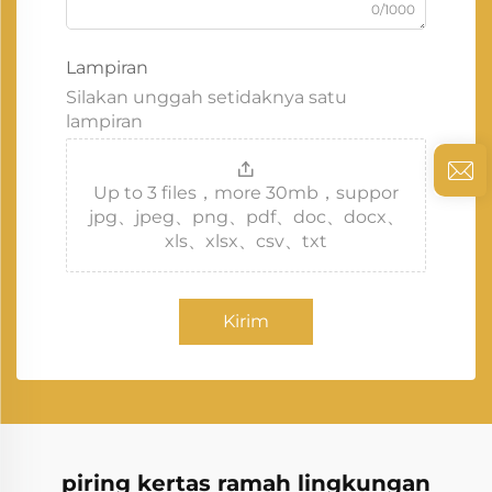
0/1000
Lampiran
Silakan unggah setidaknya satu
lampiran
Up to 3 files，more 30mb，suppor
jpg、jpeg、png、pdf、doc、docx、
xls、xlsx、csv、txt
Kirim
piring kertas ramah lingkungan