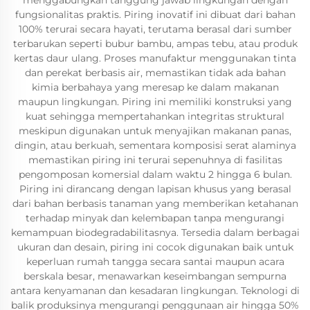
menggabungkan tanggung jawab lingkungan dengan
fungsionalitas praktis. Piring inovatif ini dibuat dari bahan
100% terurai secara hayati, terutama berasal dari sumber
terbarukan seperti bubur bambu, ampas tebu, atau produk
kertas daur ulang. Proses manufaktur menggunakan tinta
dan perekat berbasis air, memastikan tidak ada bahan
kimia berbahaya yang meresap ke dalam makanan
maupun lingkungan. Piring ini memiliki konstruksi yang
kuat sehingga mempertahankan integritas struktural
meskipun digunakan untuk menyajikan makanan panas,
dingin, atau berkuah, sementara komposisi serat alaminya
memastikan piring ini terurai sepenuhnya di fasilitas
pengomposan komersial dalam waktu 2 hingga 6 bulan.
Piring ini dirancang dengan lapisan khusus yang berasal
dari bahan berbasis tanaman yang memberikan ketahanan
terhadap minyak dan kelembapan tanpa mengurangi
kemampuan biodegradabilitasnya. Tersedia dalam berbagai
ukuran dan desain, piring ini cocok digunakan baik untuk
keperluan rumah tangga secara santai maupun acara
berskala besar, menawarkan keseimbangan sempurna
antara kenyamanan dan kesadaran lingkungan. Teknologi di
balik produksinya mengurangi penggunaan air hingga 50%