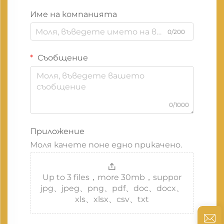
Име на компанията
0/200
Съобщение
0/1000
Приложение
Моля качете поне едно прикачено.
Up to 3 files，more 30mb，suppor
jpg、jpeg、png、pdf、doc、docx、
xls、xlsx、csv、txt