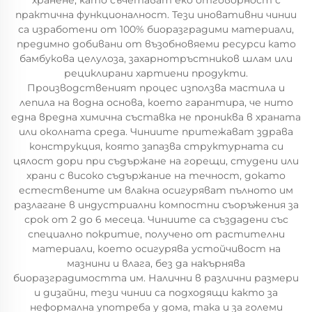
хранене, като съчетават еко отговорност с
практична функционалност. Тези иновативни чинии
са изработени от 100% биоразградими материали,
предимно добивани от възобновяеми ресурси като
бамбукова целулоза, захарнотръстников шлам или
рециклирани хартиени продукти.
Производственият процес използва мастила и
лепила на водна основа, което гарантира, че нито
една вредна химична съставка не прониква в храната
или околната среда. Чиниите притежават здрава
конструкция, която запазва структурната си
цялост дори при съдържане на горещи, студени или
храни с високо съдържание на течност, докато
естествените им влакна осигуряват пълното им
разлагане в индустриални компостни съоръжения за
срок от 2 до 6 месеца. Чиниите са създадени със
специално покритие, получено от растителни
материали, което осигурява устойчивост на
мазнини и влага, без да накърнява
биоразградимостта им. Налични в различни размери
и дизайни, тези чинии са подходящи както за
неформална употреба у дома, така и за големи