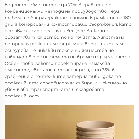
водопотреблението с до 70% в сравнение с
конвенционални методи на производство. Тези
табели се биоразграждат напълно в рамките на 180
дни в комерсиални компостиращи съоръжения, като
оставят само органични вещества, които
обогатяват качеството на почвата. Липсата на
петролсъдържащи материали и вредни химикали
осигурява, че никакви токсични вещества не
навлизат в екосистемата по време на разлагането.
Освен това, лекото проектиране намалява
емисиите, свързани с транспорта, с до 35% в
сравнение с по-тежките алтернативи, докато
ефективната способност за събиране максимално
увеличава транспортната и складовата
ефективност.