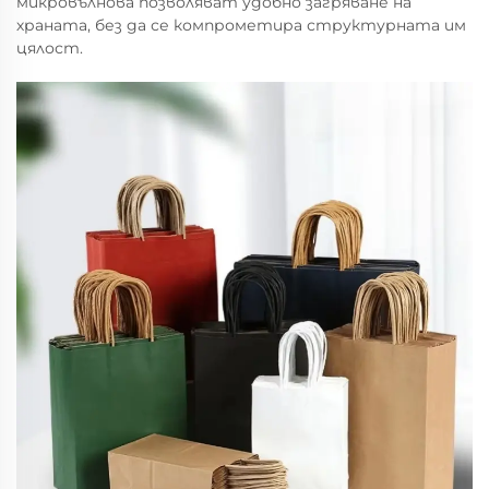
микровълнова позволяват удобно загряване на
храната, без да се компрометира структурната им
цялост.