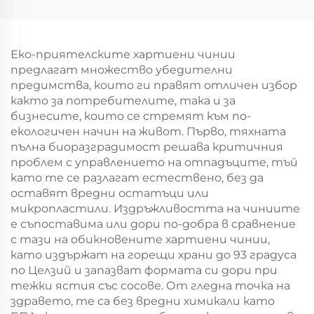
хартиен
за подаръчна
торбоподобен
упаковка за Нова
мешек с повърхност
година/Коледа
за екранна печат за
Еко-приятелските хартиени чинии
Нова година/
предлагат множество убедителни
Кристемас, упаковка
предимства, които ги правят отличен избор
за транспорт на
както за потребителите, така и за
храна
бизнесите, които се стремят към по-
екологичен начин на живот. Първо, тяхната
пълна биоразградимост решава критичния
проблем с управлението на отпадъците, тъй
като те се разлагат естествено, без да
оставят вредни остатъци или
микропластили. Издръжливостта на чиниите
е съпоставима или дори по-добра в сравнение
с тази на обикновените хартиени чинии,
като издържат на горещи храни до 93 градуса
по Целзий и запазват формата си дори при
тежки ястия със сосове. От гледна точка на
здравето, те са без вредни химикали като