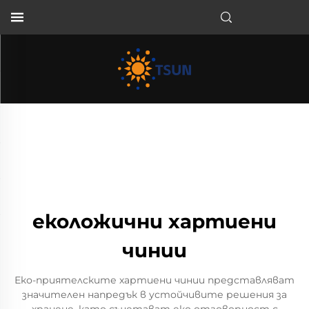
BG
еколожични хартиени
чинии
Еко-приятелските хартиени чинии представляват
значителен напредък в устойчивите решения за