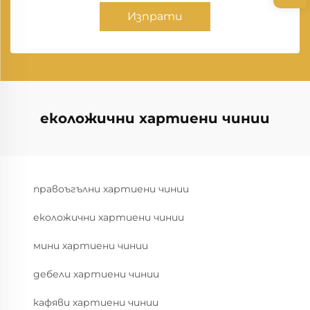
Изпрати
еколожични хартиени чинии
правоъгълни хартиени чинии
еколожични хартиени чинии
мини хартиени чинии
дебели хартиени чинии
кафяви хартиени чинии