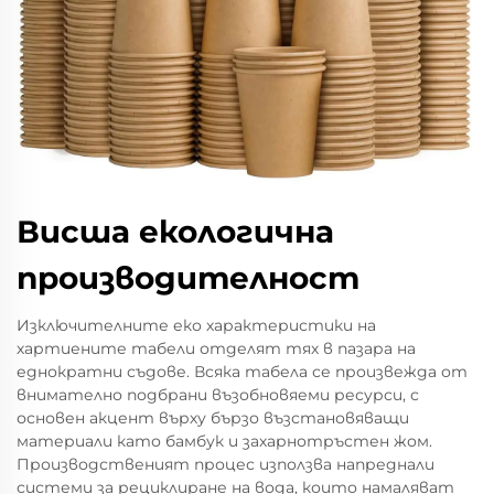
Висша екологична
производителност
Изключителните еко характеристики на
хартиените табели отделят тях в пазара на
еднократни съдове. Всяка табела се произвежда от
внимателно подбрани възобновяеми ресурси, с
основен акцент върху бързо възстановяващи
материали като бамбук и захарнотръстен жом.
Производственият процес използва напреднали
системи за рециклиране на вода, които намаляват