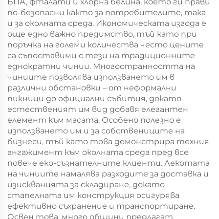
БПА, фталати и хлорна белина, което ги прави
по-безопасни както за потребителите, така
и за околната среда. Икономическата изгода е
още едно важно предимство, тъй като при
поръчка на големи количества често цените
са съпоставими с тези на традиционните
еднократни чинии. Многостранността на
чиниите позволява използването им в
различни обстановки – от неформални
пикници до официални събития, докато
естественият им вид добавя елегантен
елемент към масата. Особено полезно е
използването им и за собствениците на
бизнеси, тъй като това демонстрира техния
ангажимент към околната среда пред все
повече еко-съзнателните клиенти. Лекотата
на чиниите намалява разходите за доставка и
изискванията за складиране, докато
стапелната им конструкция осигурява
ефективно съхранение и транспортиране.
Освен това, много общини предлагат