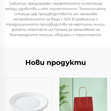
събития, предлагайки перфектното съчетание
между удобство и еко съзнателност. Технологията,
стояща зад производството им, намалява
потреблението на вода с 50% в сравнение с
традиционното производство на хартиени чинии,
докато лекотата им помага за намаляване на
въглеродните емисии, свързани с транспорта.
Нови продукти