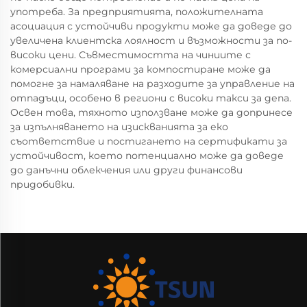
употреба. За предприятията, положителната
асоциация с устойчиви продукти може да доведе до
увеличена клиентска лоялност и възможности за по-
високи цени. Съвместимостта на чиниите с
комерсиални програми за компостиране може да
помогне за намаляване на разходите за управление на
отпадъци, особено в региони с високи такси за депа.
Освен това, тяхното използване може да допринесе
за изпълняването на изискванията за еко
съответствие и постигането на сертификати за
устойчивост, което потенциално може да доведе
до данъчни облекчения или други финансови
придобивки.