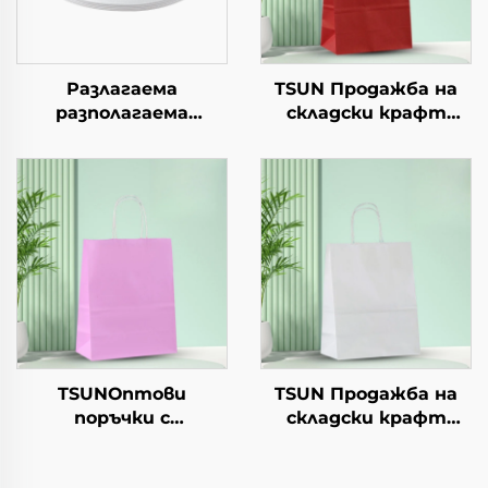
Разлагаема
TSUN Продажба на
разполагаема
складски крафт
хартиена чиния за
хартиени торби с
салата, чашки за
персонален логотип
закуски, суши, пица,
за подаръчна
хляб, сладоледи,
упаковка за Нова
шоколад, бургери - за
година/Коледа
кейтеринг и
занаяти
TSUNОптови
TSUN Продажба на
поръчки с
складски крафт
персонализиран
хартиени торби с
логотип на крафт
персонален логотип