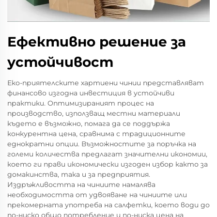
Ефективно решение за
устойчивост
Еко-приятелските хартиени чинии представляват
финансово изгодна инвестиция в устойчиви
практики. Оптимизираният процес на
производство, използващ местни материали
където е възможно, помага да се поддържа
конкурентна цена, сравнима с традиционните
еднократни опции. Възможностите за поръчка на
големи количества предлагат значителни икономии,
което ги прави икономически изгоден избор както за
домакинства, така и за предприятия.
Издръжливостта на чиниите намалява
необходимостта от удвояване на чиниите или
прекомерната употреба на салфетки, което води до
по-ниско общо потребление и по-ниска цена на