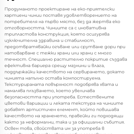
Продуманото проектиране на еко-приятелски
хартиени чинии поставя удовлетворението на
потребителя на първо място, без да жертва еко
отговорността. Чиниите са с иновативна
трипластова конструкция, която осигурява
изключителна здравина и стабилност,
предотвратявайки огъване или срутване дори при
натоварване с тежки храни или храни с много
течност. Специално растително покритие създава
ефективна бариера срещу мазнини и влага,
поддържайки качеството на сервирането, докато
чинията напълно остава компостируема.
Текстурираната повърхност подобрява хвата и
намалява плъзването, което увеличава
безопасността при употреба. Естествените
цветови вариации и леката текстура на чиниите
добавят артистичен елемент, който повишава
качеството на храненето, правейки ги подходящи
както за неформални, така и за официални събития.
Освен това, свойствата им за употреба в