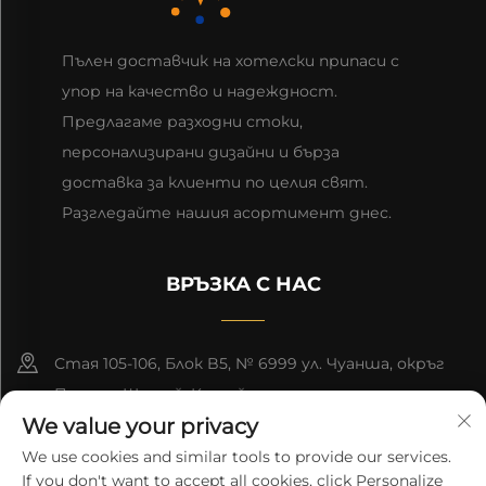
Пълен доставчик на хотелски припаси с
упор на качество и надеждност.
Предлагаме разходни стоки,
персонализирани дизайни и бърза
доставка за клиенти по целия свят.
Разгледайте нашия асортимент днес.
ВРЪЗКА С НАС
Стая 105-106, Блок B5, № 6999 ул. Чуанша, окръг
Пудонг, Шанхай, Китай
We value your privacy
+86-13501965616
We use cookies and similar tools to provide our services.
If you don't want to accept all cookies, click Personalize