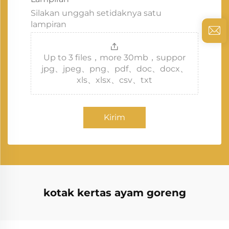
Silakan unggah setidaknya satu
lampiran
Up to 3 files，more 30mb，suppor
jpg、jpeg、png、pdf、doc、docx、
xls、xlsx、csv、txt
Kirim
kotak kertas ayam goreng