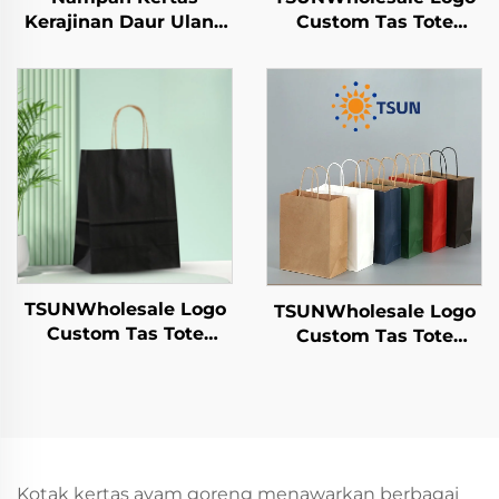
Kerajinan Daur Ulang
Custom Tas Tote
untuk Gelas Salad,
Kertas Kraft untuk
Camilan, Sushi, Pizza,
Pengambilan
Roti, Permen, Cokelat,
Makanan Tahun
dan Hamburger -
Baru/Christmas
untuk Catering dan
dengan Permukaan
Kerajinan
Sablon
TSUNWholesale Logo
TSUNWholesale Logo
Custom Tas Tote
Custom Tas Tote
Kertas Kraft untuk
Kertas Kraft dengan
Pengambilan
Permukaan Sablon
Makanan Tahun
untuk Penyimpanan
Baru/Christmas
Plastik Makanan
dengan Permukaan
Tahun Baru/Christmas
Sablon
Kerajinan
Kotak kertas ayam goreng menawarkan berbagai