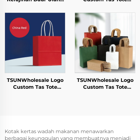
untuk Gelas Salad,
Kertas Kraft untuk
Camilan, Sushi, Pizza,
Pengambilan
Roti, Permen, Cokelat,
Makanan Tahun
dan Hamburger -
Baru/Christmas
untuk Catering dan
dengan Permukaan
Kerajinan
Sablon
TSUNWholesale Logo
TSUNWholesale Logo
Custom Tas Tote
Custom Tas Tote
Kertas Kraft dengan
Kertas Kraft dengan
Permukaan Sablon
Permukaan Sablon
untuk Penyimpanan
untuk Penyimpanan
Plastik Makanan
Plastik Makanan
Tahun Baru/Christmas
Tahun Baru/Christmas
Kerajinan
Kerajinan
Kotak kertas wadah makanan menawarkan
berbagai keunggulan yang membuatnya menjadi