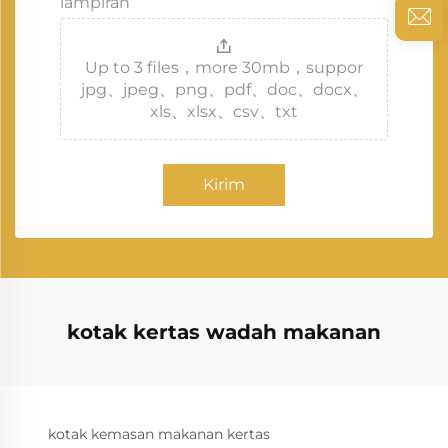
lampiran
Up to 3 files，more 30mb，suppor
jpg、jpeg、png、pdf、doc、docx、
xls、xlsx、csv、txt
Kirim
kotak kertas wadah makanan
kotak kemasan makanan kertas