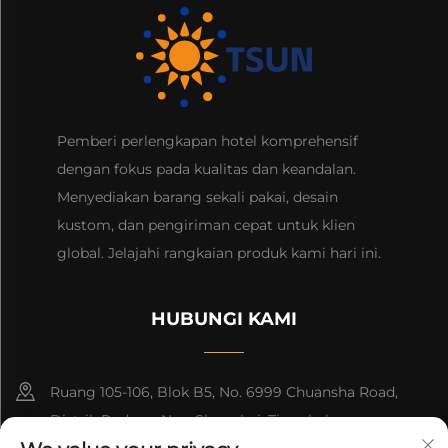
Pemberi perlengkapan hotel komprehensif
dengan fokus pada kualitas dan keandalan.
Menyediakan barang sekali pakai, desain
kustom, dan pengiriman cepat untuk klien
global. Jelajahi rangkaian produk kami hari ini.
HUBUNGI KAMI
Ruang 105-106, Blok B5, No. 6999 Chuansha Road,
Distrik Pudong Nee, Shanghai, Tiongkok