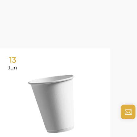
13
0
Jun
Ju