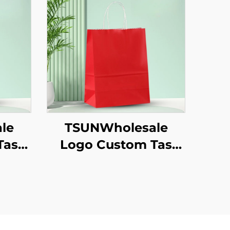
le
TSUNWholesale
Tas
Logo Custom Tas
aft
Tote Kertas Kraft
kaan
dengan Permukaan
k
Sablon untuk
Pengiriman
Makanan