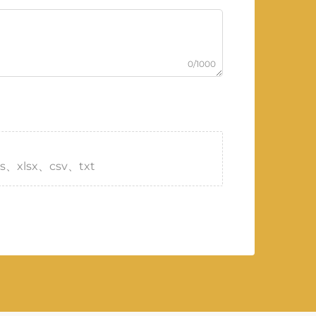
0/1000
s、xlsx、csv、txt