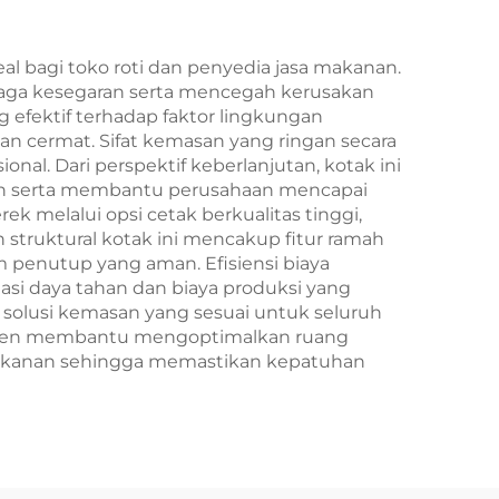
ahun
Pengambilan Tahun
as
Baru/Christmas
 bagi toko roti dan penyedia jasa makanan.
jaga kesegaran serta mencegah kerusakan
efektif terhadap faktor lingkungan
gan cermat. Sifat kemasan yang ringan secara
al. Dari perspektif keberlanjutan, kotak ini
an serta membantu perusahaan mencapai
 melalui opsi cetak berkualitas tinggi,
struktural kotak ini mencakup fitur ramah
enutup yang aman. Efisiensi biaya
asi daya tahan dan biaya produksi yang
olusi kemasan yang sesuai untuk seluruh
fisien membantu mengoptimalkan ruang
makanan sehingga memastikan kepatuhan