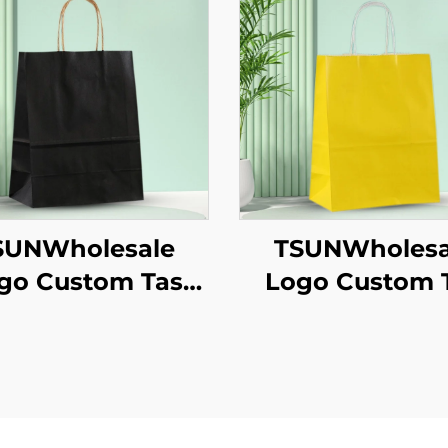
SUNWholesale
TSUNWholesa
go Custom Tas
Logo Custom 
te Kertas Kraft
Tote Kertas Kr
uk Pengambilan
dengan Permu
akanan Tahun
Sablon untu
aru/Christmas
Pengiriman
gan Permukaan
Makanan