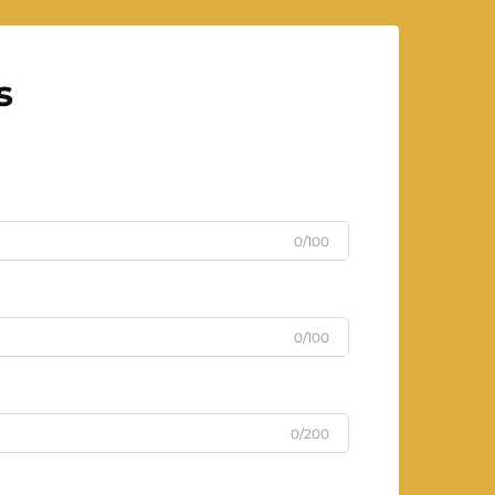
s
0/100
0/100
0/200