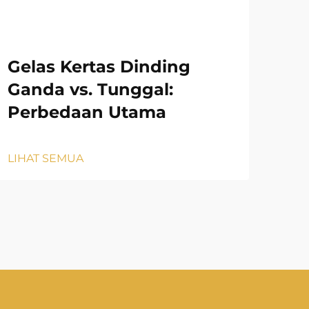
Gelas Kertas Dinding
Ca
Ganda vs. Tunggal:
ya
Perbedaan Utama
Ke
LIHAT SEMUA
LIH