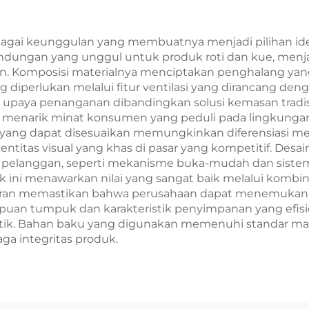
Sablon
Pengambilan T
Baru/Christm
agai keunggulan yang membuatnya menjadi pilihan ideal
lindungan yang unggul untuk produk roti dan kue, men
. Komposisi materialnya menciptakan penghalang yang 
 diperlukan melalui fitur ventilasi yang dirancang den
upaya penanganan dibandingkan solusi kemasan tradision
, menarik minat konsumen yang peduli pada lingkung
yang dapat disesuaikan memungkinkan diferensiasi merek
tas visual yang khas di pasar yang kompetitif. Desain 
langgan, seperti mekanisme buka-mudah dan sistem p
 ini menawarkan nilai yang sangat baik melalui kombin
uran memastikan bahwa perusahaan dapat menemukan s
ampuan tumpuk dan karakteristik penyimpanan yang e
stik. Bahan baku yang digunakan memenuhi standar 
ga integritas produk.