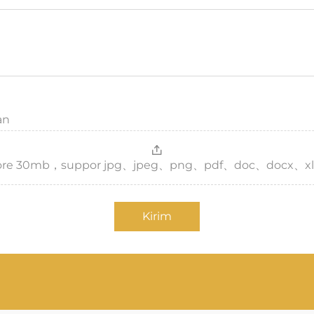
an
，more 30mb，suppor jpg、jpeg、png、pdf、doc、docx、xl
Kirim