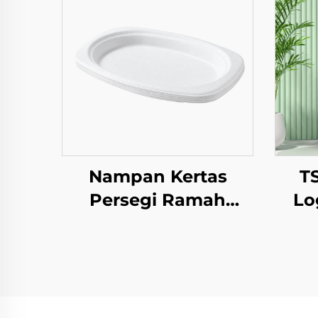
Nampan Kertas
T
Persegi Ramah
Lo
Lingkungan Sekali
To
Pakai Alat Makan
unt
Makanan Pizza
M
Sandwich Permen
B
Pola Bulat/Oval
den