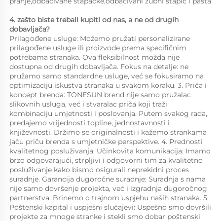
pranje,odbacivane štapačke,odbacivani zubni štapić i pasta 
4. zašto biste trebali kupiti od nas, a ne od drugih 
dobavljača?   
Prilagođene usluge: Možemo pružati personalizirane 
prilagođene usluge ili proizvode prema specifičnim 
potrebama stranaka. Ova fleksibilnost možda nije 
dostupna od drugih dobavljača. Fokus na detalje: ne 
pružamo samo standardne usluge, već se fokusiramo na 
optimizaciju iskustva stranaka u svakom koraku. 3. Priča i 
koncept brenda: TONESUN brend nije samo pružalac 
slikovnih usluga, već i stvaralac priča koji traži 
kombinaciju umjetnosti i poslovanja. Putem svakog rada, 
predajemo vrijednosti topline, jednostavnosti i 
književnosti. Držimo se originalnosti i kažemo strankama 
jaču priču brenda s umjetničke perspektive. 4. Prednosti 
kvalitetnog posluživanja: Učinkovita komunikacija: Imamo 
brzo odgovarajući, strpljivi i odgovorni tim za kvalitetno 
posluživanje kako bismo osigurali neprekidni proces 
suradnje. Garancija dugoročne suradnje: Suradnja s nama 
nije samo dovršenje projekta, već i izgradnja dugoročnog 
partnerstva. Brinemo o trajnom uspjehu naših stranaka. 5. 
Poštenski kapital i uspješni slučajevi: Uspešno smo dovršili 
projekte za mnoge stranke i stekli smo dobar poštenski 