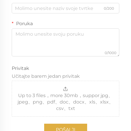
0/200
Poruka
0/1000
Privitak
Učitajte barem jedan privitak
Up to 3 files，more 30mb，suppor jpg、
jpeg、png、pdf、doc、docx、xls、xlsx、
csv、txt
POŠALJI