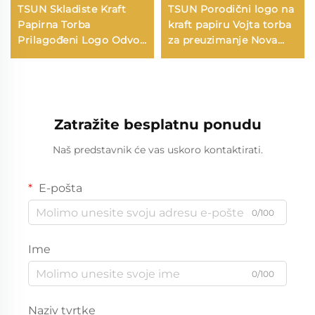
TSUN Skladiste Kraft
TSUN Porodični logo na
Papirna Torba
kraft papiru Vojta torba
Prilagođeni Logo Odvoz
za preuzimanje Nova
i Nova Godina/Božić
godina/Božić Hrana za
Darivanje Pakiranje
pakiranje Ekranisano
Torba
tiskanje na površini
Zatražite besplatnu ponudu
Naš predstavnik će vas uskoro kontaktirati.
E-pošta
0/100
Ime
0/100
Naziv tvrtke