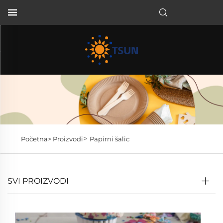
HR
>
Početna>
Proizvodi
Papirni šalic
SVI PROIZVODI