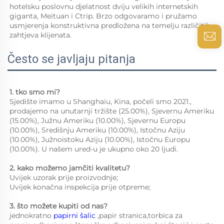
hotelsku poslovnu djelatnost dviju velikih internetskih 
giganta, Meituan i Ctrip. Brzo odgovaramo i pružamo 
usmjerenja konstruktivna predložena na temelju različitih 
zahtjeva klijenata. 
Često se javljaju pitanja
1. tko smo mi?   
Sjedište imamo u Shanghaiu, Kina, počeli smo 2021., 
prodajemo na unutarnji tržište (25.00%), Sjevernu Ameriku 
(15.00%), Južnu Ameriku (10.00%), Sjevernu Europu 
(10.00%), Središnju Ameriku (10.00%), Istočnu Aziju 
(10.00%), Južnoistoku Aziju (10.00%), Istočnu Europu 
(10.00%). U našem ured-u je ukupno oko 20 ljudi. 
2. kako možemo jamčiti kvalitetu?   
Uvijek uzorak prije proizvodnje;   
Uvijek konačna inspekcija prije otpreme;   
3. što možete kupiti od nas?   
jednokratno 
papirni šalic 
,papir stranica,torbica za 