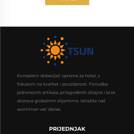
Kompletni dobavljač opreme za hotel, s
fokusom na kvalitet i pouzdanost. Ponudba
jednoraznih artikala, prilagođenih dizajna i brze
dostave globalnim klijentima. Istražite naš
asortiman već danas.
PRIJEDNJAK