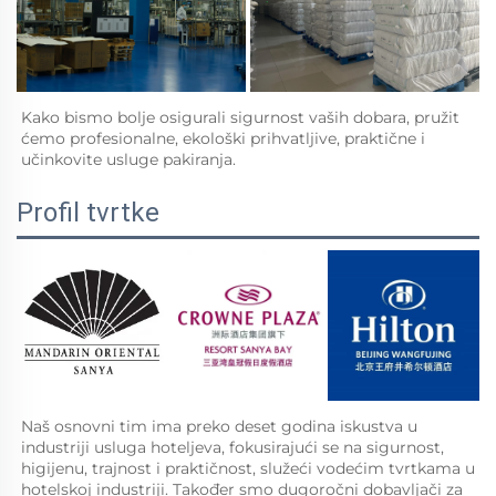
Kako bismo bolje osigurali sigurnost vaših dobara, pružit 
ćemo profesionalne, ekološki prihvatljive, praktične i 
učinkovite usluge pakiranja.   
Profil tvrtke
Naš osnovni tim ima preko deset godina iskustva u 
industriji usluga hoteljeva, fokusirajući se na sigurnost, 
higijenu, trajnost i praktičnost, služeći vodećim tvrtkama u 
hotelskoj industriji. Također smo dugoročni dobavljači za 