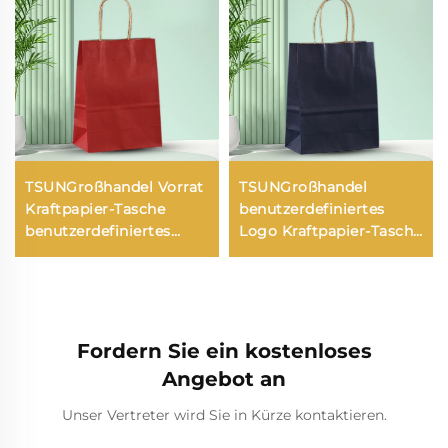
TSUNGroßhandel Vorrat
TSUNGroßhandel
Kraftpapier-Tasche
benutzerdefiniertes
benutzerdefiniertes
Logo Kraftpapier-Tasche
Logo Mitnehmen und
für Mitnehmen
Neujahrs/Weihnachts-
Neujahr/Weihnachten
Geschenkverpackungstasche
Lebensmittelverpackung
Silkscreen-
Druckoberfläche
Fordern Sie ein kostenloses
Angebot an
Unser Vertreter wird Sie in Kürze kontaktieren.