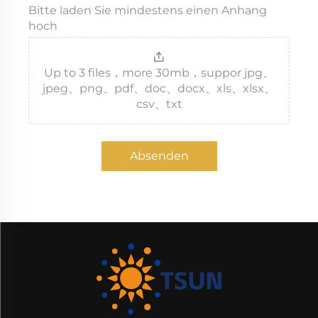
Bitte laden Sie mindestens einen Anhang
hoch
Up to 3 files，more 30mb，suppor jpg、
jpeg、png、pdf、doc、docx、xls、xlsx、
csv、txt
Absenden