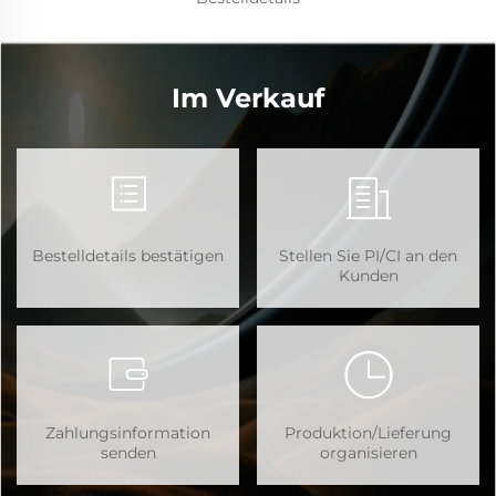
Im Verkauf
Bestelldetails bestätigen
Stellen Sie PI/CI an den
Kunden
Zahlungsinformation
Produktion/Lieferung
senden
organisieren