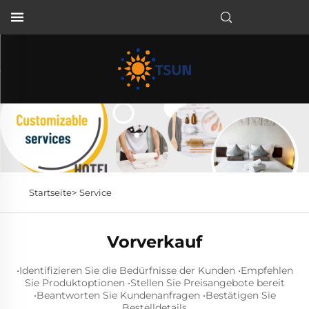
DE
Startseite>
Service
Vorverkauf
•Identifizieren Sie die Bedürfnisse der Kunden •Empfehlen
Sie Produktoptionen •Stellen Sie Preisangebote bereit
•Beantworten Sie Kundenanfragen •Bestätigen Sie
Bestelldetails