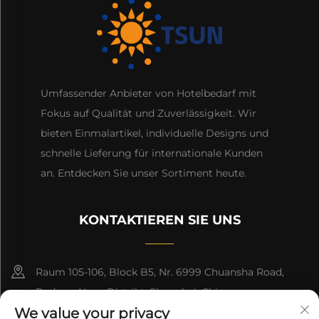
Umfassender Anbieter von Hotelbedarf mit
Fokus auf Qualität und Zuverlässigkeit. Wir
bieten Einmalartikel, individuelle Designs und
schnelle Lieferung für internationale Kunden
an. Entdecken Sie unser Sortiment heute.
KONTAKTIEREN SIE UNS
Raum 105-106, Block B5, Nr. 6999 Chuansha Road,
Pudong Neue Distrikt, Shanghai, China
We value your privacy