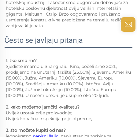
hotelskoj industriji. Također smo dugoročni dobavljači za 
hotelsku poslovnu djelatnost dviju velikih internetskih 
giganta, Meituan i Ctrip. Brzo odgovaramo i pružamo 
usmjerenja konstruktivna predložena na temelju različitih 
zahtjeva klijenata. 
Često se javljaju pitanja
1. tko smo mi?   
Sjedište imamo u Shanghaiu, Kina, počeli smo 2021., 
prodajemo na unutarnji tržište (25.00%), Sjevernu Ameriku 
(15.00%), Južnu Ameriku (10.00%), Sjevernu Europu 
(10.00%), Središnju Ameriku (10.00%), Istočnu Aziju 
(10.00%), Južnoistoku Aziju (10.00%), Istočnu Europu 
(10.00%). U našem ured-u je ukupno oko 20 ljudi. 
2. kako možemo jamčiti kvalitetu?   
Uvijek uzorak prije proizvodnje;   
Uvijek konačna inspekcija prije otpreme;   
3. što možete kupiti od nas?   
jednokratno 
papirni šalic 
,papir stranica,torbica za 