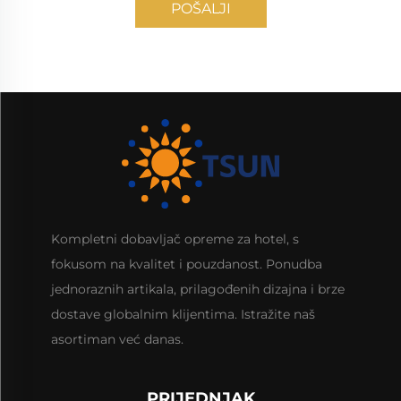
POŠALJI
Kompletni dobavljač opreme za hotel, s
fokusom na kvalitet i pouzdanost. Ponudba
jednoraznih artikala, prilagođenih dizajna i brze
dostave globalnim klijentima. Istražite naš
asortiman već danas.
PRIJEDNJAK