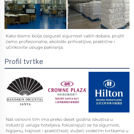
Kako bismo bolje osigurali sigurnost vaših dobara, pružit 
ćemo profesionalne, ekološki prihvatljive, praktične i 
učinkovite usluge pakiranja.   
Profil tvrtke
Naš osnovni tim ima preko deset godina iskustva u 
industriji usluga hoteljeva, fokusirajući se na sigurnost, 
higijenu, trajnost i praktičnost, služeći vodećim tvrtkama u 