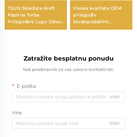
TSUN Skladiste Kraft
Visoka kvaliteta OEM
Papirna Torba
prilagođiv
Prilagođeni Logo Odvoz
biodegradabilni
i Nova Godina/Božić
odnoseći se
Darivanje Pakiranje
izbjegavajući čaj kava
Torba
dvostrani papirni šalic
Zatražite besplatnu ponudu
Naš predstavnik će vas uskoro kontaktirati.
E-pošta
0/100
Ime
0/100