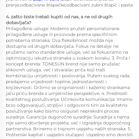
pranje,odbacivane štapačke,odbacivani zubni štapić i pasta 
4. zašto biste trebali kupiti od nas, a ne od drugih 
dobavljača?   
Prilagođene usluge: Možemo pružati personalizirane 
prilagođene usluge ili proizvode prema specifičnim 
potrebama stranaka. Ova fleksibilnost možda nije 
dostupna od drugih dobavljača. Fokus na detalje: ne 
pružamo samo standardne usluge, već se fokusiramo na 
optimizaciju iskustva stranaka u svakom koraku. 3. Priča i 
koncept brenda: TONESUN brend nije samo pružalac 
slikovnih usluga, već i stvaralac priča koji traži 
kombinaciju umjetnosti i poslovanja. Putem svakog rada, 
predajemo vrijednosti topline, jednostavnosti i 
književnosti. Držimo se originalnosti i kažemo strankama 
jaču priču brenda s umjetničke perspektive. 4. Prednosti 
kvalitetnog posluživanja: Učinkovita komunikacija: Imamo 
brzo odgovarajući, strpljivi i odgovorni tim za kvalitetno 
posluživanje kako bismo osigurali neprekidni proces 
suradnje. Garancija dugoročne suradnje: Suradnja s nama 
nije samo dovršenje projekta, već i izgradnja dugoročnog 
partnerstva. Brinemo o trajnom uspjehu naših stranaka. 5. 
Poštenski kapital i uspješni slučajevi: Uspešno smo dovršili 