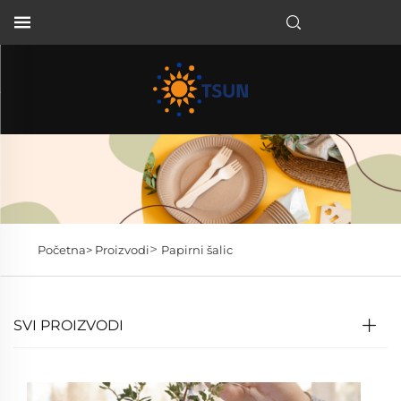
HR
>
Početna>
Proizvodi
Papirni šalic
SVI PROIZVODI