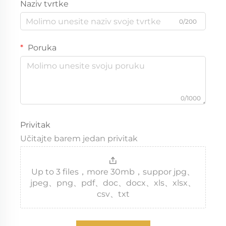
Naziv tvrtke
0/200
Poruka
0/1000
Privitak
Učitajte barem jedan privitak
Up to 3 files，more 30mb，suppor jpg、
jpeg、png、pdf、doc、docx、xls、xlsx、
csv、txt