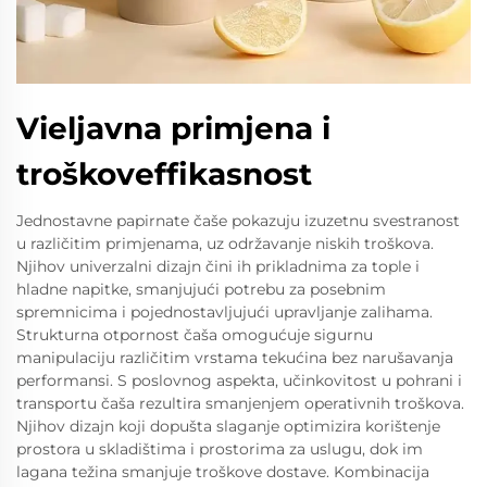
Vieljavna primjena i
troškoveffikasnost
Jednostavne papirnate čaše pokazuju izuzetnu svestranost
u različitim primjenama, uz održavanje niskih troškova.
Njihov univerzalni dizajn čini ih prikladnima za tople i
hladne napitke, smanjujući potrebu za posebnim
spremnicima i pojednostavljujući upravljanje zalihama.
Strukturna otpornost čaša omogućuje sigurnu
manipulaciju različitim vrstama tekućina bez narušavanja
performansi. S poslovnog aspekta, učinkovitost u pohrani i
transportu čaša rezultira smanjenjem operativnih troškova.
Njihov dizajn koji dopušta slaganje optimizira korištenje
prostora u skladištima i prostorima za uslugu, dok im
lagana težina smanjuje troškove dostave. Kombinacija