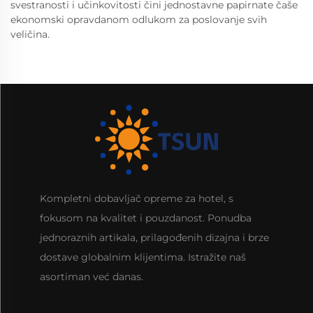
svestranosti i učinkovitosti čini jednostavne papirnate čaše
ekonomski opravdanom odlukom za poslovanje svih
veličina.
Kompletni dobavljač opreme za hotel, s
fokusom na kvalitet i pouzdanost. Ponudba
jednoraznih artikala, prilagođenih dizajna i brze
dostave globalnim klijentima. Istražite naš
asortiman već danas.