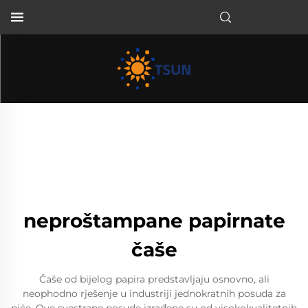
HR
neproštampane papirnate
čaše
Čaše od bijelog papira predstavljaju osnovno, ali
neophodno rješenje u industriji jednokratnih posuda za