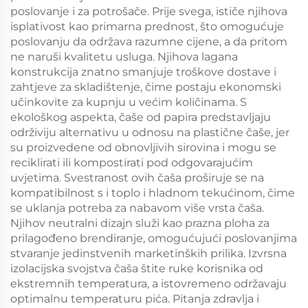
poslovanje i za potrošače. Prije svega, ističe njihova
isplativost kao primarna prednost, što omogućuje
poslovanju da održava razumne cijene, a da pritom
ne naruši kvalitetu usluga. Njihova lagana
konstrukcija znatno smanjuje troškove dostave i
zahtjeve za skladištenje, čime postaju ekonomski
učinkovite za kupnju u većim količinama. S
ekološkog aspekta, čaše od papira predstavljaju
održiviju alternativu u odnosu na plastične čaše, jer
su proizvedene od obnovljivih sirovina i mogu se
reciklirati ili kompostirati pod odgovarajućim
uvjetima. Svestranost ovih čaša proširuje se na
kompatibilnost s i toplo i hladnom tekućinom, čime
se uklanja potreba za nabavom više vrsta čaša.
Njihov neutralni dizajn služi kao prazna ploha za
prilagođeno brendiranje, omogućujući poslovanjima
stvaranje jedinstvenih marketinških prilika. Izvrsna
izolacijska svojstva čaša štite ruke korisnika od
ekstremnih temperatura, a istovremeno održavaju
optimalnu temperaturu pića. Pitanja zdravlja i