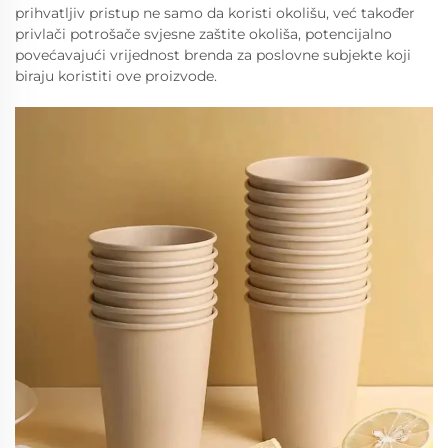
prihvatljiv pristup ne samo da koristi okolišu, već također
privlači potrošače svjesne zaštite okoliša, potencijalno
povećavajući vrijednost brenda za poslovne subjekte koji
biraju koristiti ove proizvode.