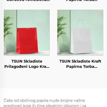
papirna ploča za
Prilagođeni Logo
salatu Šalice Snack
Odvoz i Nova
Sushi Pizza Kruh
Godina/Božić
Slatkoće Čokolade
Darivanje Pakiranje
Hamburgeri - za
Torba
Catering Crafts
TSUN Skladiste
TSUN Skladiste Kraft
Prilagođeni Logo Kraft
Papirna Torba
Papirna Torba Zaslon
Prilagođeni Logo
Tiskanje Površina
Odvoz i Nova
Nova Godina/Božić
Godina/Božić
Odvoz HRana
Darivanje Pakiranje
Shipping Karton
Torba
Čaše od običnog papira nude brojne važne
prednosti koje ih čine idealnim izborom i za