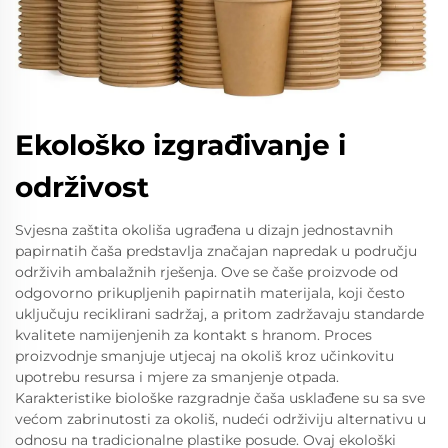
Ekološko izgrađivanje i
održivost
Svjesna zaštita okoliša ugrađena u dizajn jednostavnih
papirnatih čaša predstavlja značajan napredak u području
održivih ambalažnih rješenja. Ove se čaše proizvode od
odgovorno prikupljenih papirnatih materijala, koji često
uključuju reciklirani sadržaj, a pritom zadržavaju standarde
kvalitete namijenjenih za kontakt s hranom. Proces
proizvodnje smanjuje utjecaj na okoliš kroz učinkovitu
upotrebu resursa i mjere za smanjenje otpada.
Karakteristike biološke razgradnje čaša usklađene su sa sve
većom zabrinutosti za okoliš, nudeći održiviju alternativu u
odnosu na tradicionalne plastike posude. Ovaj ekološki