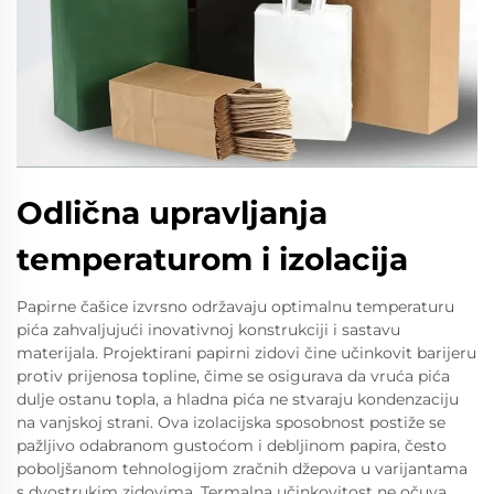
Odlična upravljanja
temperaturom i izolacija
Papirne čašice izvrsno održavaju optimalnu temperaturu
pića zahvaljujući inovativnoj konstrukciji i sastavu
materijala. Projektirani papirni zidovi čine učinkovit barijeru
protiv prijenosa topline, čime se osigurava da vruća pića
dulje ostanu topla, a hladna pića ne stvaraju kondenzaciju
na vanjskoj strani. Ova izolacijska sposobnost postiže se
pažljivo odabranom gustoćom i debljinom papira, često
poboljšanom tehnologijom zračnih džepova u varijantama
s dvostrukim zidovima. Termalna učinkovitost ne očuva