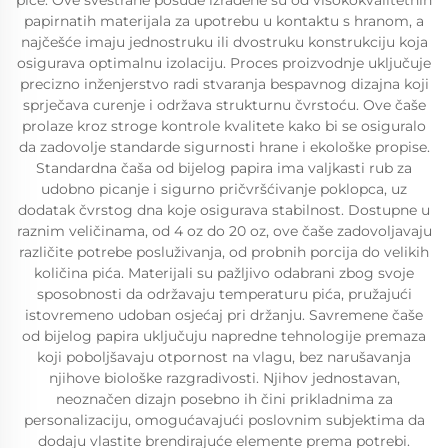
piće. Ove svestrane posude izrađene su od visokokvalitetnih
papirnatih materijala za upotrebu u kontaktu s hranom, a
najčešće imaju jednostruku ili dvostruku konstrukciju koja
osigurava optimalnu izolaciju. Proces proizvodnje uključuje
precizno inženjerstvo radi stvaranja bespavnog dizajna koji
sprječava curenje i održava strukturnu čvrstoću. Ove čaše
prolaze kroz stroge kontrole kvalitete kako bi se osiguralo
da zadovolje standarde sigurnosti hrane i ekološke propise.
Standardna čaša od bijelog papira ima valjkasti rub za
udobno picanje i sigurno pričvršćivanje poklopca, uz
dodatak čvrstog dna koje osigurava stabilnost. Dostupne u
raznim veličinama, od 4 oz do 20 oz, ove čaše zadovoljavaju
različite potrebe posluživanja, od probnih porcija do velikih
količina pića. Materijali su pažljivo odabrani zbog svoje
sposobnosti da održavaju temperaturu pića, pružajući
istovremeno udoban osjećaj pri držanju. Savremene čaše
od bijelog papira uključuju napredne tehnologije premaza
koji poboljšavaju otpornost na vlagu, bez narušavanja
njihove biološke razgradivosti. Njihov jednostavan,
neoznačen dizajn posebno ih čini prikladnima za
personalizaciju, omogućavajući poslovnim subjektima da
dodaju vlastite brendirajuće elemente prema potrebi.