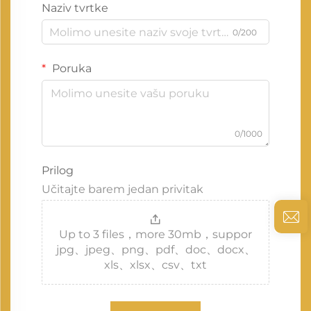
Naziv tvrtke
0/200
Poruka
0/1000
Prilog
Učitajte barem jedan privitak
Up to 3 files，more 30mb，suppor
jpg、jpeg、png、pdf、doc、docx、
xls、xlsx、csv、txt