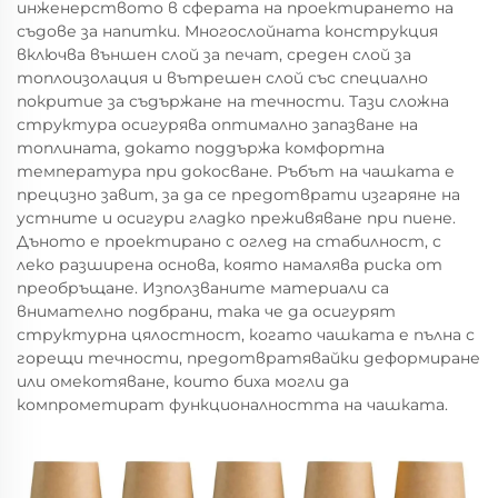
инженерството в сферата на проектирането на
съдове за напитки. Многослойната конструкция
включва външен слой за печат, среден слой за
топлоизолация и вътрешен слой със специално
покритие за съдържане на течности. Тази сложна
структура осигурява оптимално запазване на
топлината, докато поддържа комфортна
температура при докосване. Ръбът на чашката е
прецизно завит, за да се предотврати изгаряне на
устните и осигури гладко преживяване при пиене.
Дъното е проектирано с оглед на стабилност, с
леко разширена основа, която намалява риска от
преобръщане. Използваните материали са
внимателно подбрани, така че да осигурят
структурна цялостност, когато чашката е пълна с
горещи течности, предотвратявайки деформиране
или омекотяване, които биха могли да
компрометират функционалността на чашката.