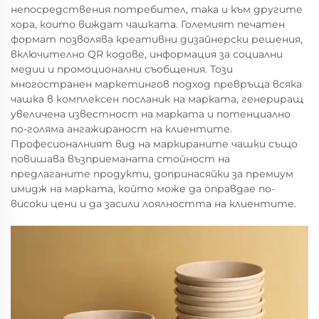
непосредствения потребител, така и към другите
хора, които виждат чашката. Големият печатен
формат позволява креативни дизайнерски решения,
включително QR кодове, информация за социални
медии и промоционални съобщения. Този
многостранен маркетингов подход превръща всяка
чашка в комплексен посланик на марката, генериращ
увеличена известност на марката и потенциално
по-голяма ангажираност на клиентите.
Професионалният вид на маркираните чашки също
повишава възприеманата стойност на
предлаганите продукти, допринасяйки за премиум
имидж на марката, който може да оправдае по-
високи цени и да засили лоялността на клиентите.