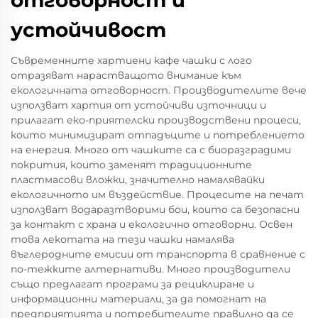
отговорност и
устойчивост
Съвременните хартиени кафе чашки с лого
отразяват нарастващото внимание към
екологичната отговорност. Производителите вече
използват хартия от устойчиви източници и
прилагат еко-приятелски производствени процеси,
които минимизират отпадъците и потреблението
на енергия. Много от чашките са с биоразградими
покрития, които заменят традиционните
пластмасови вложки, значително намалявайки
екологичното им въздействие. Процесите на печат
използват водаразтворими бои, които са безопасни
за контакт с храна и екологично отговорни. Освен
това лекотата на тези чашки намалява
въглеродните емисии от транспорта в сравнение с
по-тежките алтернативи. Много производители
също предлагат програми за рециклиране и
информационни материали, за да помогнат на
предприятията и потребителите правилно да се