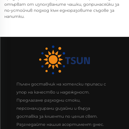
отърват от използваните чашки, допринасяйки за
по-устойчив подход към едноразовите съдове за
напитки.
Пълен доставчик на хотелски припаси с
упор на качество и надеждност.
Предлагаме разходни стоки,
персонализирани дизайни и бърза
доставка за клиенти по целия свят.
Разгледайте нашия асортимент днес.