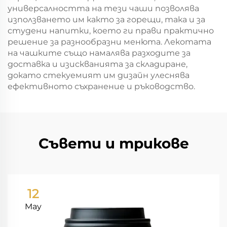
универсалността на тези чаши позволява
използването им както за горещи, така и за
студени напитки, което ги прави практично
решение за разнообразни менюта. Лекотата
на чашките също намалява разходите за
доставка и изискванията за складиране,
докато стекуемият им дизайн улеснява
ефективното съхранение и ръководство.
Съвети и трикове
12
May