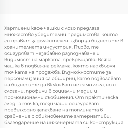
персонален логотип
логотип на крафт
за подаръчна
хартиен
упаковка за Нова
торбоподобен
година/Коледа
мешек с повърхност
за екранна печат за
Хартиени кафе чашки с лого предлага
Нова година/
множество убедителни предимства, които
Кристемас,
ги правят задължителен избор за бизнесите в
пластмасова
хранителната индустрия. Първо, те
упаковка за
осигуряват незабавно разпознаване и
хранителни
видимост на марката, превръщайки всяка
продукти и
чашка в подвижна реклама, която надхвърля
занаятчии
точката на продажба. Възможностите за
персонализация са обширни, като позволяват
на бизнесите да включват не само лога, но и
слогани, профили в социални медии и
промоционални съобщения. От практическа
гледна точка, тези чаши осигуряват
превъзходно запазване на топлината в
сравнение с обикновените алтернативи,
благодарение на инженерната си конструкция