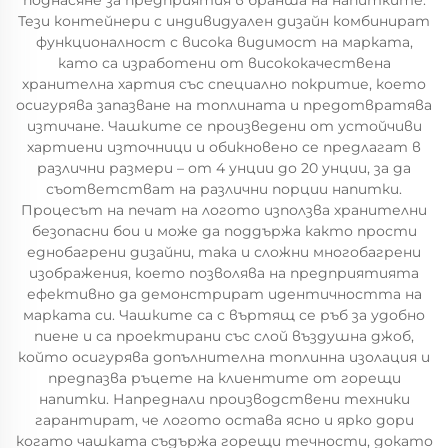
поднасяне за предприятия в бранша на напитките.
Тези контейнери с индивидуален дизайн комбинират
функционалност с висока видимост на марката,
като са изработени от висококачествена
хранителна хартия със специално покритие, което
осигурява запазване на топлината и предотвратява
изтичане. Чашките се произведени от устойчиви
хартиени източници и обикновено се предлагат в
различни размери – от 4 унции до 20 унции, за да
съответстват на различни порции напитки.
Процесът на печат на логото използва хранителни
безопасни бои и може да поддържа както прости
еднобагрени дизайни, така и сложни многобагрени
изображения, което позволява на предприятията
ефективно да демонстрират идентичността на
марката си. Чашките са с въртящ се ръб за удобно
пиене и са проектирани със слой въздушна джоб,
който осигурява допълнителна топлинна изолация и
предпазва ръцете на клиентите от горещи
напитки. Напреднали производствени техники
гарантират, че логото остава ясно и ярко дори
когато чашката съдържа горещи течности, докато