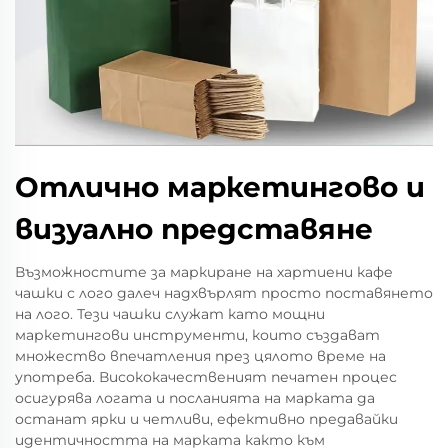
Отлично маркетингово и
визуално представяне
Възможностите за маркиране на хартиени кафе
чашки с лого далеч надхвърлят просто поставянето
на лого. Тези чашки служат като мощни
маркетингови инструменти, които създават
множество впечатления през цялото време на
употреба. Висококачественият печатен процес
осигурява логата и посланията на марката да
останат ярки и четливи, ефективно предавайки
идентичността на марката както към