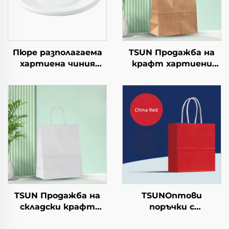
Пюре разполагаема
TSUN Продажба на
хартиена чиния
крафт хартиени
квадратна крафт
торби с персонален
хартия за салата,
логотип за упаковка
закуска, суши,
на храна за Нова
сандвич, хляб,
година/Коледа с
сладолед, шоколад,
екранна печат
бисквити, храна за
домашни любимци и
др.
TSUN Продажба на
TSUNОптови
складски крафт
поръчки с
хартиени торби с
персонализиран