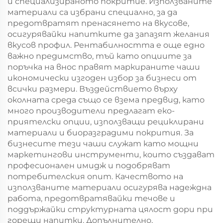
и специализираното покритие. Използваните
материали са избрани специално, за да
предотвратят пренасянето на вкусове,
осигурявайки напитките да запазят желания
вкусов профил. Рентабилността е още едно
важно предимство, тъй като опциите за
поръчка на внос правят маркираните чаши
икономически изгоден избор за бизнеси от
всички размери. Въздействието върху
околната среда също се взема предвид, като
много производители предлагат еко-
приятелски опции, използващи рециклирани
материали и биоразградими покрития. За
бизнесите тези чаши служат като мощни
маркетингови инструменти, които създават
професионален имидж и подобряват
потребителския опит. Качеството на
използваните материали осигурява надеждна
работа, предотвратявайки течове и
поддържайки структурната цялост дори при
горещи напитки. Допълнително,