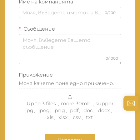
Име на компанията
0/200
Съобщение
0/1000
Приложение
Моля качете поне едно прикачено.
Up to 3 files，more 30mb，suppor
jpg、jpeg、png、pdf、doc、docx、
xls、xlsx、csv、txt