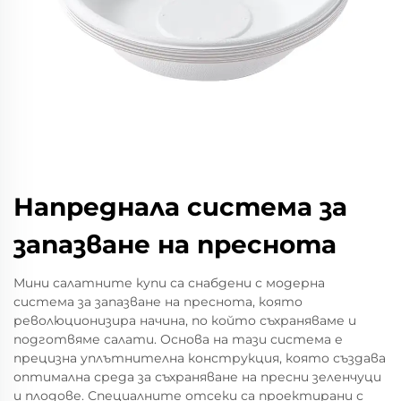
Напреднала система за
запазване на преснота
Мини салатните купи са снабдени с модерна
система за запазване на преснота, която
революционизира начина, по който съхраняваме и
подготвяме салати. Основа на тази система е
прецизна уплътнителна конструкция, която създава
оптимална среда за съхраняване на пресни зеленчуци
и плодове. Специалните отсеки са проектирани с