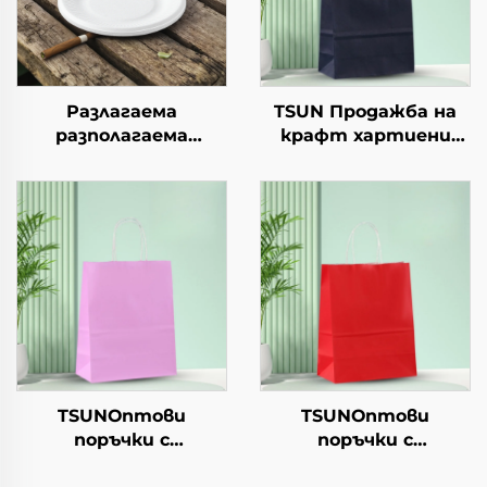
Разлагаема
TSUN Продажба на
разполагаема
крафт хартиени
хартиена чиния за
торби с персонален
салата, чашки за
логотип за упаковка
закуски, суши, пица,
на храна за Нова
хляб, сладоледи,
година/Коледа с
шоколад, бургери - за
екранна печат
кейтеринг и
занаяти
TSUNОптови
TSUNОптови
поръчки с
поръчки с
персонализиран
персонализиран