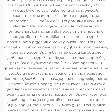
че консумацията на салати да бъде по-достъпна и
приятна. Обикновено с вместимост между 12 и 16
унции, купите са изработени от издръжлив,
хранителен материал, който е подходящ за
употреба в микровълнова и съдомиялна машина.
Иновативният дизайн включва система от
отделения, която запазва продуктите пресни и
предотвратява омекването, като осигурява
правилното разделяне между влажните и съните
съставки. Много модели са оборудвани с уплътнения,
които предотвратяват течове, и капаци със
захващане, осигуряващи безопасен транспорт без
разливане. Купите често включват практични
дизайнерски елементи като вградени контейнери за
сосове и премахвани разграничителни прегради,
което позволява персонализиране на подреждането
на съставките. Напреднали технологии за плътно
затваряне помагат за запазване на преснотата на
зеленчуците за по-дълъг период от време, което ги
прави идеални за подготвяне на храна и контрол
върху порциите. Ергономичният дизайн осигурява
лесна употреба и възможност за съхранение чрез