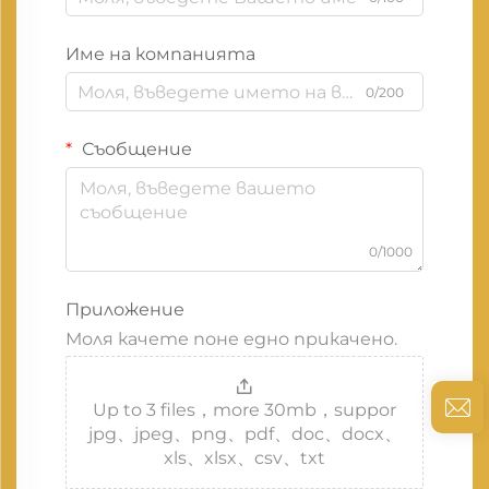
Име на компанията
0/200
Съобщение
0/1000
Приложение
Моля качете поне едно прикачено.
Up to 3 files，more 30mb，suppor
jpg、jpeg、png、pdf、doc、docx、
xls、xlsx、csv、txt