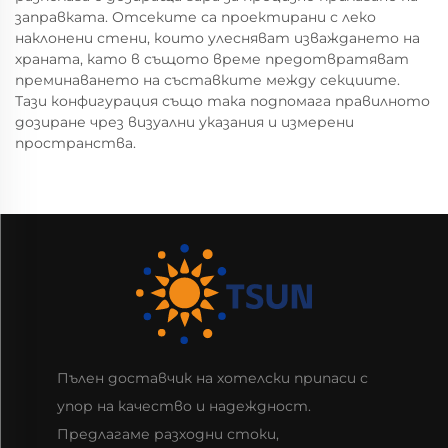
заправката. Отсеките са проектирани с леко
наклонени стени, които улесняват изваждането на
храната, като в същото време предотвратяват
преминаването на съставките между секциите.
Тази конфигурация също така подпомага правилното
дозиране чрез визуални указания и измерени
пространства.
Пълен доставчик на хотелски припаси с
упор на качество и надеждност.
Предлагаме разходни стоки,