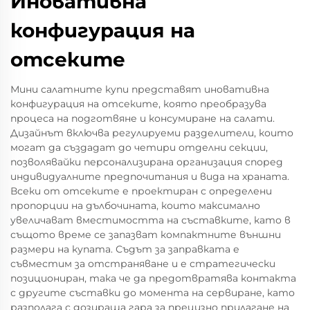
Иновативна
конфигурация на
отсеките
Мини салатните купи представят иновативна
конфигурация на отсеките, която преобразува
процеса на подготвяне и консумиране на салати.
Дизайнът включва регулируеми разделители, които
могат да създадат до четири отделни секции,
позволявайки персонализирана организация според
индивидуалните предпочитания и вида на храната.
Всеки от отсеките е проектиран с определени
пропорции на дълбочината, които максимално
увеличават вместимостта на съставките, като в
същото време се запазват компактните външни
размери на купата. Съдът за заправката е
съвместим за отстраняване и е стратегически
позициониран, така че да предотвратява контакта
с другите съставки до момента на сервиране, като
разполага с дозираща гара за прецизно прилагане на