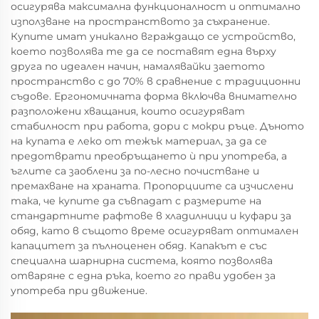
осигурява максимална функционалност и оптимално
използване на пространството за съхранение.
Купите имат уникално вграждащо се устройство,
което позволява те да се поставят една върху
друга по идеален начин, намалявайки заетото
пространство с до 70% в сравнение с традиционни
съдове. Ергономичната форма включва внимателно
разположени хващания, които осигуряват
стабилност при работа, дори с мокри ръце. Дъното
на купата е леко от тежък материал, за да се
предотврати преобръщането ѝ при употреба, а
ъглите са заоблени за по-лесно почистване и
премахване на храната. Пропорциите са изчислени
така, че купите да съвпадат с размерите на
стандартните рафтове в хладилници и куфари за
обяд, като в същото време осигуряват оптимален
капацитет за пълноценен обяд. Капакът е със
специална шарнирна система, която позволява
отваряне с една ръка, което го прави удобен за
употреба при движение.