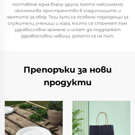
поставяне една върху друга, което максимално
икономисва пространство в хладилниците и
чантите за обяд. Тези купи са особено подходящи за
служители, ученици и хора, които се стремят към
здравословно хранене и искат да поддържат
здравословни навици, докато са на път.
Препоръки за нови
продукти