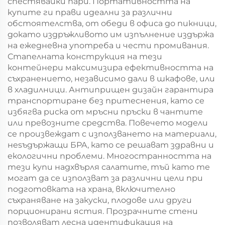
спестявайки пари. Портативността на
купите ги прави идеални за различни
обстоятелства, от обеди в офиса до пикници,
докато издръжливото им изпълнение издържа
на ежедневна употреба и чести промивания.
Стапелната конструкция на тези
контейнери максимизира ефективността на
съхранението, независимо дали в шкафове, или
в хладилници. Антиприщен дизайн гарантира
транспортиране без притеснения, като се
избягва риска от мръсни пръски в чантите
или превозните средства. Повечето модели
се произвеждат с използването на материали,
нesъдържащи БPA, като се решават здравни и
екологични проблеми. Многостранността на
тези купи надхвърля салатите, тъй като те
могат да се използват за различни цели при
подготовката на храна, включително
съхраняване на закуски, плодове или други
порционирани ястия. Прозрачните стени
позволяват лесна идентификация на