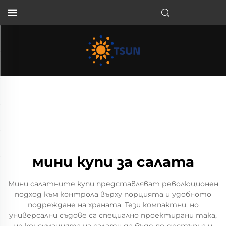
BG
мини купи за салата
Мини салатните купи представляват революционен
подход към контрола върху порцията и удобното
подреждане на храната. Тези компактни, но
универсални съдове са специално проектирани така,