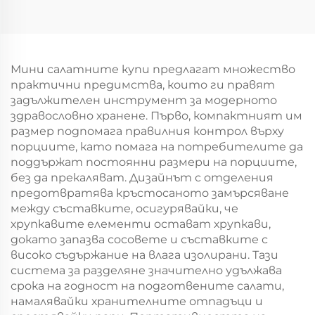
логотип на крафт
логотип на крафт
хартиен
хартиен
торбоподобен
торбоподобен
мешек с повърхност
мешек с повърхност
за екранна печат за
за екранна печат за
Мини салатните купи предлагат множество
Нова година/
Нова година/
практични предимства, които ги правят
Кристемас, упаковка
Кристемас, упаковка
задължителен инструмент за модерното
за транспорт на
за транспорт на
здравословно хранене. Първо, компактният им
храна
храна
размер подпомага правилния контрол върху
порциите, като помага на потребителите да
поддържат постоянни размери на порциите,
без да прекаляват. Дизайнът с отделения
предотвратява кръстосаното замърсяване
между съставките, осигурявайки, че
хрупкавите елементи остават хрупкави,
докато запазва сосовете и съставките с
високо съдържание на влага изолирани. Тази
система за разделяне значително удължава
срока на годност на подготвените салати,
намалявайки хранителните отпадъци и