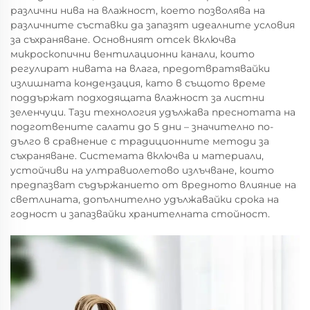
различни нива на влажност, което позволява на
различните съставки да запазят идеалните условия
за съхраняване. Основният отсек включва
микроскопични вентилационни канали, които
регулират нивата на влага, предотвратявайки
излишната кондензация, като в същото време
поддържат подходящата влажност за листни
зеленчуци. Тази технология удължава преснотата на
подготвените салати до 5 дни – значително по-
дълго в сравнение с традиционните методи за
съхраняване. Системата включва и материали,
устойчиви на ултравиолетово излъчване, които
предпазват съдържанието от вредното влияние на
светлината, допълнително удължавайки срока на
годност и запазвайки хранителната стойност.