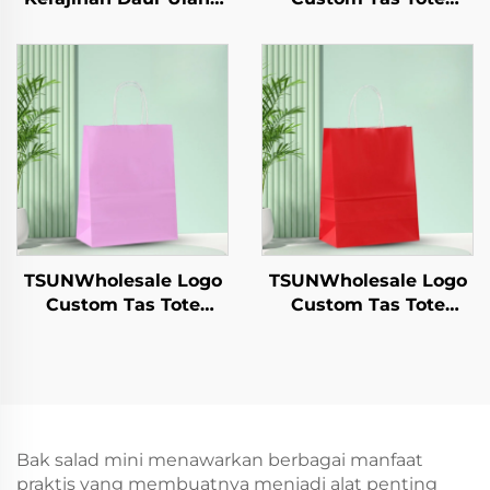
untuk Gelas Salad,
Kertas Kraft untuk
Camilan, Sushi, Pizza,
Pengambilan
Roti, Permen, Cokelat,
Makanan Tahun
dan Hamburger -
Baru/Christmas
untuk Catering dan
dengan Permukaan
Kerajinan
Sablon
TSUNWholesale Logo
TSUNWholesale Logo
Custom Tas Tote
Custom Tas Tote
Kertas Kraft dengan
Kertas Kraft dengan
Permukaan Sablon
Permukaan Sablon
untuk Pengiriman
untuk Pengiriman
Makanan
Makanan
Pengambilan Tahun
Pengambilan Tahun
Baru/Christmas
Baru/Christmas
Bak salad mini menawarkan berbagai manfaat
praktis yang membuatnya menjadi alat penting