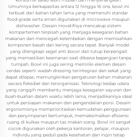
konsumsi salad lebih mudah dan menyenangkan.
Umumnya berkapasitas antara 12 hingga 16 ons, bowl ini
terbuat dari bahan tahan lama yang memenuhi standar
food-grade serta aman digunakan di microwave maupun
dishwasher. Desain inovatifnya mencakup sistem
kompartemen terpisah yang menjaga kesegaran bahan
makanan dan mencegah kelembekan dengan memisahkan
komponen basah dan kering secara tepat. Banyak model
yang dilengkapi segel anti bocor dan tutup berpengait
yang memastikan keamanan saat dibawa bepergian tanpa
tumpah. Bowl ini juga sering memiliki elemen desain
cerdas seperti wadah dressing terintegrasi dan sekat yang
dapat dilepas, memungkinkan pengaturan bahan makanan
secara fleksibel dan terorganisasi. Teknologi kedap udara
yang canggih membantu menjaga kesegaran sayuran dan
buah-buahan dalam waktu lebih lama, menjadikannya ideal
untuk persiapan makanan dan pengendalian porsi. Desain
ergonomisnya memprioritaskan kemudahan penggunaan
dan penyimpanan bertumpuk, memaksimalkan efisiensi
ruang di kulkas maupun tas makan siang. Bowl ini sangat
cocok digunakan oleh pekerja kantoran, pelajar, maupun
individu yang peduli pada kesehatan dan ingin tetap