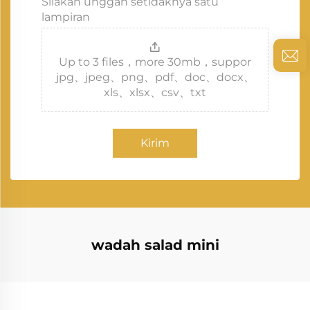
Silakan unggah setidaknya satu
lampiran
Up to 3 files，more 30mb，suppor
jpg、jpeg、png、pdf、doc、docx、
xls、xlsx、csv、txt
Kirim
wadah salad mini