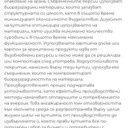
опаковане на храна. Съвременните версии използват
биоразградими материали, които запазват
структурната си цялост, като в същото време
минимизират екологичното въздействие. Дизайнът
на кутията оптимизира използването на
материали, като изисква минимално количество
суровини и в същото време максимално
функционалност. Използваната хартиена дъска или
картон за хранителни продукти идва от
възобновяеми ресурси и лесно може да се рециклира
или компостира след употреба. Водоустойчивото
покритие, нанесено върху тези кутии, използва еко
съединения, които не компрометират
биоразградимостта на материала.
Производственият процес подчертава
устойчивостта, като ефективни производствени
методи намаляват отпадъците и потреблението
на енергия. Това ангажираност към отговорността
към околната среда се разпространява върху целия
жизнен цикъл на кутията, от производството до
изхвърлянето ѝ, което прави кутията все по-
популярен избор за бизнеси и потребители с