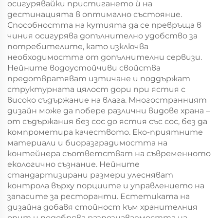
осигурявайки пристигането ѝ на
дестинацията в оптимално състояние.
Способността на кутията да се превръща в
чиния осигурява допълнително удобство за
потребителите, като изключва
необходимостта от допълнителни сервизи.
Нейните водоустойчиви свойства
предотвратяват изтичане и поддържат
структурната цялост дори при ястия с
високо съдържание на влага. Многостранният
дизайн може да побере различни видове храна –
от съдържания без сос до ястия със сос, без да
компрометира качеството. Еко-приятните
материали и биоразградимостта на
контейнера съответстват на съвременното
екологично съзнание. Нейните
стандартизирани размери улесняват
контрола върху порциите и управлението на
запасите за ресторанти. Естетиката на
дизайна добавя стойност към хранителния
опит и подобрява разпознаваемостта на