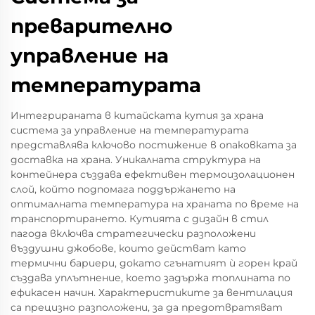
преварително
управление на
температурата
Интегрираната в китайската кутия за храна
система за управление на температурата
представлява ключово постижение в опаковката за
доставка на храна. Уникалната структура на
контейнера създава ефективен термоизолационен
слой, който подпомага поддържането на
оптималната температура на храната по време на
транспортирането. Кутията с дизайн в стил
пагода включва стратегически разположени
въздушни джобове, които действат като
термични бариери, докато сгънатият ѝ горен край
създава уплътнение, което задържа топлината по
ефикасен начин. Характеристиките за вентилация
са прецизно разположени, за да предотвратяват