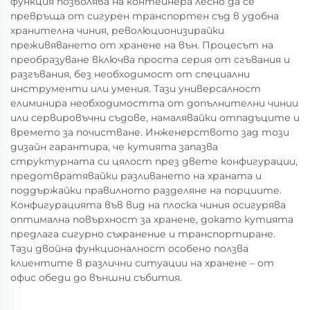
функция позволява на контейнера лесно да се
превръща от сигурен транспортен съд в удобна
хранителна чиния, революционизирайки
преживяването от хранене на вън. Процесът на
преобразуване включва проста серия от сгъвания и
разгъвания, без необходимост от специални
инструменти или умения. Тази универсалност
елиминира необходимостта от допълнителни чинии
или сервировъчни съдове, намалявайки отпадъците и
времето за почистване. Инженерството зад този
дизайн гарантира, че кутията запазва
структурната си цялост през двете конфигурации,
предотвратявайки разливането на храната и
поддържайки правилното разделяне на порциите.
Конфигурацията във вид на плоска чиния осигурява
оптимална повърхност за хранене, докато кутията
предлага сигурно съхранение и транспортиране.
Тази двойна функционалност особено ползва
клиентите в различни ситуации на хранене – от
офис обеди до външни събития.