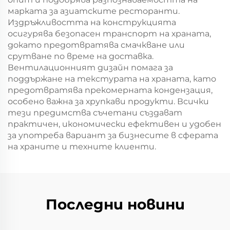
марката за азиатските ресторанти.
Издръжливостта на конструкцията
осигурява безопасен транспорт на храната,
докато предотвратява смачкване или
срутване по време на доставка.
Вентилационният дизайн помага за
поддържане на текстурата на храната, като
предотвратява прекомерната кондензация,
особено важна за хрупкави продукти. Всички
тези предимства съчетани създават
практичен, икономически ефективен и удобен
за употреба вариант за бизнесите в сферата
на храните и техните клиенти.
Последни новини