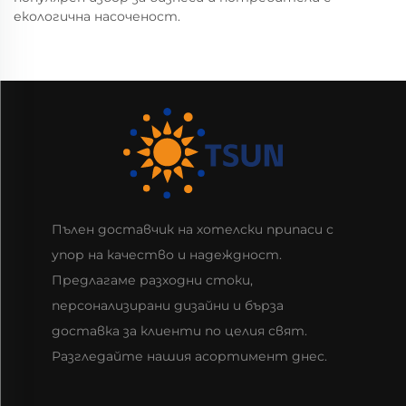
екологична насоченост.
Пълен доставчик на хотелски припаси с
упор на качество и надеждност.
Предлагаме разходни стоки,
персонализирани дизайни и бърза
доставка за клиенти по целия свят.
Разгледайте нашия асортимент днес.