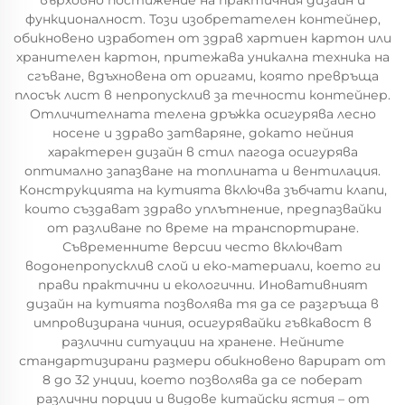
върховно постижение на практичния дизайн и
функционалност. Този изобретателен контейнер,
обикновено изработен от здрав хартиен картон или
хранителен картон, притежава уникална техника на
сгъване, вдъхновена от оригами, която превръща
плосък лист в непропусклив за течности контейнер.
Отличителната телена дръжка осигурява лесно
носене и здраво затваряне, докато нейния
характерен дизайн в стил пагода осигурява
оптимално запазване на топлината и вентилация.
Конструкцията на кутията включва зъбчати клапи,
които създават здраво уплътнение, предпазвайки
от разливане по време на транспортиране.
Съвременните версии често включват
водонепропусклив слой и еко-материали, което ги
прави практични и екологични. Иновативният
дизайн на кутията позволява тя да се разгръща в
импровизирана чиния, осигурявайки гъвкавост в
различни ситуации на хранене. Нейните
стандартизирани размери обикновено варират от
8 до 32 унции, което позволява да се поберат
различни порции и видове китайски ястия – от