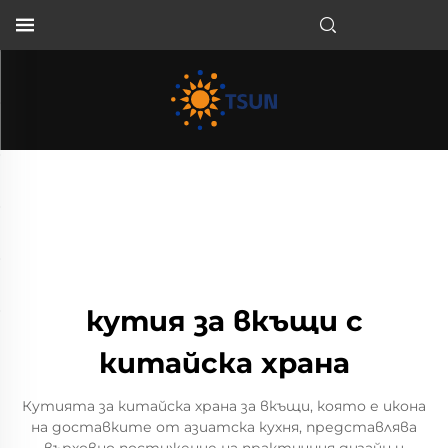
BG
кутия за вкъщи с
китайска храна
Кутията за китайска храна за вкъщи, която е икона
на доставките от азиатска кухня, представлява