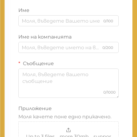
Име
0/100
Име на компанията
0/200
Съобщение
0/1000
Приложение
Моля качете поне едно прикачено.
Up to 3 files，more 30mb，suppor