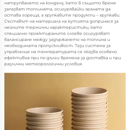
натрупването на конденз, като в същото време
запазват топлината, осигурявайки храната да
остава гореща, а хрупкавите продукти – хрупкави.
Съставът на материала на кутията допринася за
нейните термични характеристики, като
специално проектираните слоеве осигуряват
балансиране между задържането на топлина и
необходимата пропускливост. Тази система за
управление на температурата се оказва особено
ефективна при по-дълги времена за доставка и при
различни метеорологични условия.