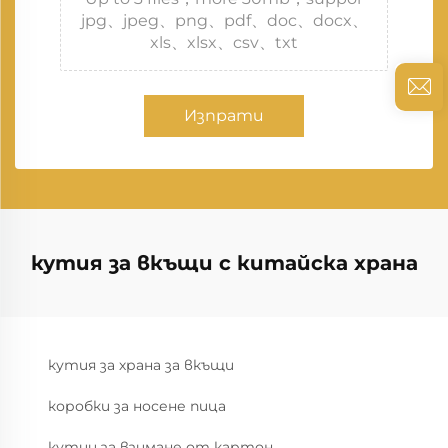
jpg、jpeg、png、pdf、doc、docx、
xls、xlsx、csv、txt
Изпрати
кутия за вкъщи с китайска храна
кутия за храна за вкъщи
коробки за носене пица
кутии за взимане от картон