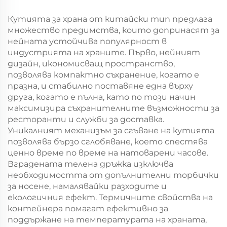
мешек с повърхност
мешек с повърхност
за екранна печат за
за екранна печат за
Кутията за храна от китайски тип предлага
Нова година/
Нова година/
множество предимства, които допринасят за
Кристемас,
Кристемас,
нейната устойчива популярност в
пластмасова
пластмасова
индустрията на храните. Първо, нейният
упаковка за
упаковка за
дизайн, икономисващ пространство,
хранителни
хранителни
позволява компактно съхранение, когато е
продукти и
продукти и
празна, и стабилно поставяне една върху
занаятчии
занаятчии
друга, когато е пълна, като по този начин
максимизира съхранителните възможности за
ресторанти и служби за доставка.
Уникалният механизъм за сгъване на кутията
позволява бързо сглобяване, което спестява
ценно време по време на натоварени часове.
Вградената телена дръжка изключва
необходимостта от допълнителни торбички
за носене, намалявайки разходите и
екологичния ефект. Термичните свойства на
контейнера помагат ефективно за
поддържане на температурата на храната,