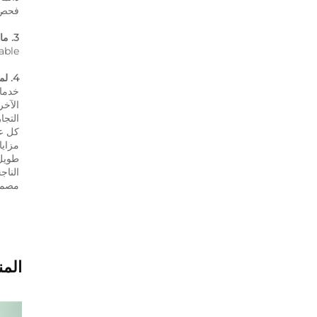
فحص ن
3. ما الذي يمكنك شراؤه منا؟ 
le   
4. لماذا يجب أن تشتري منا بدلًا من المورِّدين الآخرين؟ 
مصممة
المن