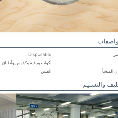
واصفات
ر
Disposable
أكواب ورقية وكؤوس وأطباق
ن المنشأ
الصين
ليف والتسليم