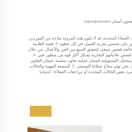
ن одноразовы 
خدمات مخصصة: نحن قادرون على تقديم خدمات أو منتجات مخصصة وفقًا لاحتياجات العملاء المحددة. قد لا تكون هذه المرونة متاحة من الموردين 
الآخرين. التركيز على التفاصيل: ليس فقط توفير الخدمات القياسية، ولكن أيضًا التركيز على تحسين تجربة العميل في كل خطوة. 3. قصة العلامة 
التجارية والمفهوم: علامة TONESUN ليست فقط مزود خدمة صورية، بل هي أيضًا خالقة قصص تسعى لتحقيق الجمع بين الفن والأعمال. من خلال 
كل عمل، ننقل القيم الدافئة والبساطة والأدب. نحن نصر على الأصالة ونروي للعملاء قصص علاماتهم التجارية بشكل أكثر قوة من منظور فني. 4. 
مزايا خدمة العملاء: التواصل الفعال: لدينا فريق خدمة عملاء سريع الاستجابة، صبور ومتحمّل المسؤولية لضمان عملية تعاون سلسة. ضمان التعاون 
طويل الأمد: التعاون معنا ليس فقط لإكمال مشروع، بل لبناء علاقة تعاون طويلة الأمد. نحن نهتم بنجاح عملائنا المستمر. 5. السمعة المهنية والحالات 
الناجحة: لقد أنجزنا بنجاح مشاريع لعديد من العملاء وحصلنا على سمعة جيدة (يمكن سرد بعض الحالات المحددة أو مراجعات العملاء). خدماتنا 