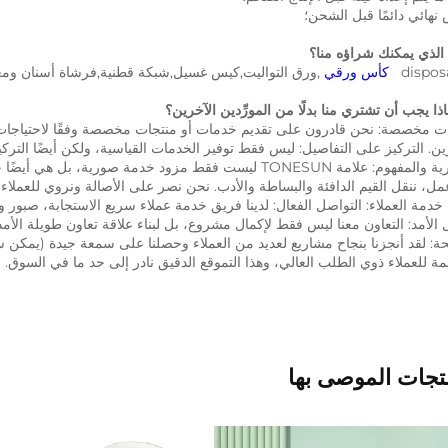
هائي دائمًا قبل الشحن؛ 
disposab
كأس ورقي 
,ورق التواليت,كيس غسيل,شبكة قطنية,فرشاة أسنان ومعجون أسنا
 للعملاء ذوي الطلب العالي، وهذا التموقع الدقيق نادر إلى حد ما في السوق. 
تجات الموصى بها