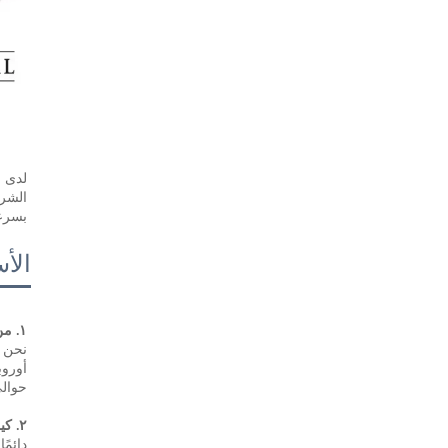
بسرعة
الأس
١. من نحن؟ 
حوالي 20 شخصًا في 
٢. كيف نضمن الجودة؟ 
دائمًا