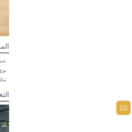
الم
عنص
نوع
مكا
التغ