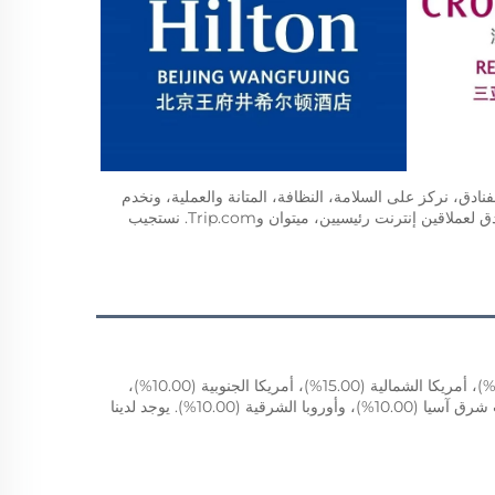
لدى فريقنا المؤسس أكثر من عشر سنوات من الخبرة في صناعة خدمات إمدادات الفنادق، نركز على السلامة، النظافة، المتانة والعملية، ونخدم 
الشركات الرائدة في صناعة الفنادق. نحن أيضًا موردون دائمون لقطاعات أعمال الفنادق لعملاقين إنترنت رئيسيين، ميتوان وTrip.com. نستجيب 
نحن مقرّنا في شنغهاي، الصين، بدأنا من عام 2021، نبيع إلى السوق المحلية (25.00%)، أمريكا الشمالية (15.00%)، أمريكا الجنوبية (10.00%)، 
أوروبا الشمالية (10.00%)، أمريكا الوسطى (10.00%)، شرق آسيا (10.00%)، جنوب شرق آسيا (10.00%)، وأوروبا الشرقية (10.00%). يوجد لدينا 