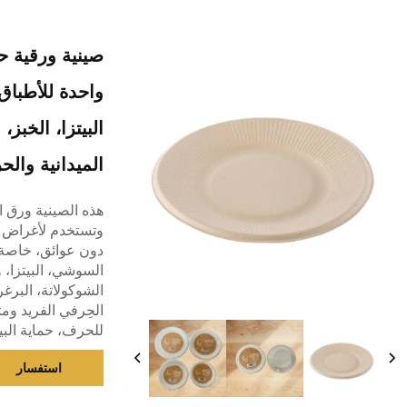
صينية ورقية حر
واحدة للأطباق
البيتزا، الخبز
الميدانية وال
هذه الصينية ورق ال
وتستخدم لأغراض مت
دون عوائق، خاصة 
السوشي، البيتزا، 
الشوكولاتة، البرغر
الحِرفي الفريد وم
للحرف، حماية البي
استفسار