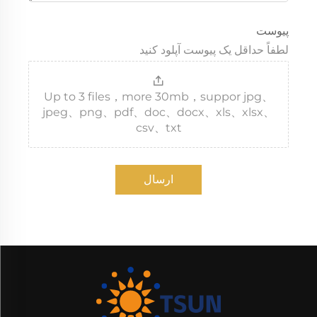
پیوست
لطفاً حداقل یک پیوست آپلود کنید
Up to 3 files，more 30mb，suppor jpg、
jpeg、png、pdf、doc、docx、xls、xlsx、
csv、txt
ارسال