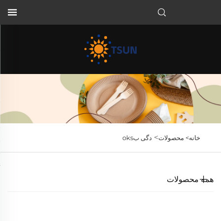
FA
>
خانه>
محصولات
دگی بoks
همه محصولات