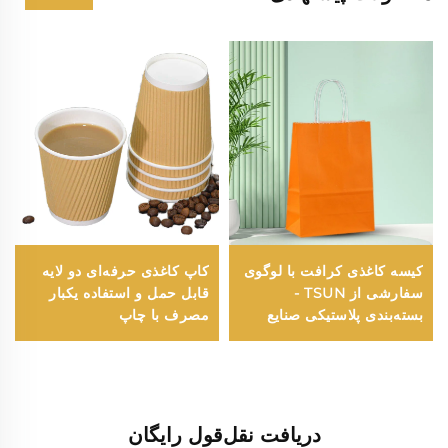
کیسه کاغذی کرافت با لوگوی
کاپ کاغذی حرفه‌ای دو لایه
سفارشی از TSUN -
قابل حمل و استفاده یکبار
بسته‌بندی پلاستیکی صنایع
مصرف با چاپ
دستی غذا برای فصل نو سال
Flexographic و سطح
و کریسمس
غذایی قابل تنظیم
دریافت نقل‌قول رایگان