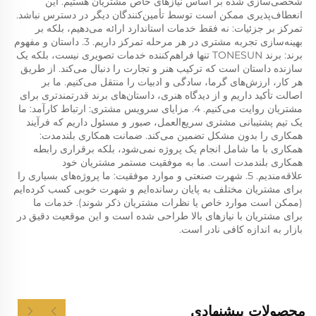
شخصی‌سازی شده بر اساس نیازهای خاص مشتریان هستیم. این 
انعطاف‌پذیری ممکن است توسط تأمین‌کنندگان دیگر در دسترس نباشد. 
تمرکز بر جزئیات: نه فقط خدمات استاندارد ارائه می‌دهیم، بلکه بر 
بهینه‌سازی تجربه مشتری در هر مرحله تمرکز داریم. 3. داستان و مفهوم 
برند: برند TONESUN تنها فراهم‌کننده خدمات تصویری نیست، بلکه یک 
سازنده داستان است که ترکیب هنر و تجارت را دنبال می‌کند. از طریق 
هر کار، ارزش‌های گرما، سادگی و ادبیات را منتقل می‌کنیم. ما بر 
اصالت تأکید داریم و از دیدگاه هنری، داستان‌های برند قدرتمندتری برای 
مشتریان روایت می‌کنیم. 4. مزایای سرویس مشتری: ارتباط کارآمد: ما 
یک تیم پشتیبانی مشتری سریع‌العمل، صبور و مسئول داریم که فرآیند 
همکاری را بدون مشکل تضمین می‌کند. ضمانت همکاری بلندمدت: 
همکاری با ما شامل انجام یک پروژه نمی‌شود، بلکه برقراری رابطه 
همکاری بلندمدت است. ما به موفقیت مستمر مشتریان خود 
علاقه‌مندیم. 5. شهرت صنعتی و موارد موفقیت: ما پروژه‌های بسیاری را 
برای مشتریان مختلف به پایان رسانده‌ایم و شهرت خوبی کسب کرده‌ایم 
(ممکن است موارد خاص یا نظرات مشتریان ذکر شوند). خدمات ما 
برای مشتریان با نیازهای بالا طراحی شده است و این موقعیت دقیق در 
بازار به اندازه کافی نادر است. 
محصولات پیشنهادی