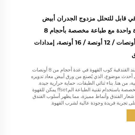
ي قابل للتحلل مزدوج الجدران أبيض
للاستخدام مرة واحدة مع طباعة مخصصة بأحجام 8
أونصات / 10 أونصات / 12 أونصة / 16 أونصة، إمدادات
ق
يأتي هذا الكوب الفند الفندقية كوب القهوة في عدة أحجام من 8 أونصات
. يأتي أحدث موضوع، الذي يُصنع من ورق أبيض معاد تدويره
ية، من هنا. بناء ثنائي الطبقات، حماية حرارية جيدة.
خدمة الطباعة المخصصة باستخدام تقنية الطباعة المffset يمكن للقهوة
شعار الفندق وأنماط مميزة، مما يظهر أسلوب الفندق
 تجربة فريدة وجودة عالية لشرب القهوة.