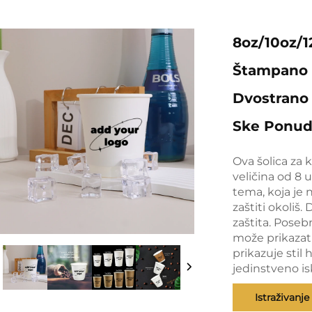
8oz/10oz/1
Štampano 
Dvostrano 
Ske Ponud
Ova šolica za 
veličina od 8 
tema, koja je 
zaštiti okoliš.
zaštita. Poseb
može prikazati
prikazuje stil
jedinstveno is
Istraživanje