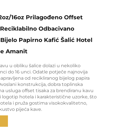
2oz/16oz Prilagođeno Offset
Reciklabilno Odbacivano
Bijelo Papirno Kafić Šalić Hotel
e Amanit
kavu u obliku šalice dolazi u nekoliko
unci do 16 unci. Odatle potječe najnovija
napravljena od recikliranog bijelog papira
 Dvoslani konstrukcija, dobra toplinska
na usluga offset tisaka za brendiranu kavu
 logotip hotela i karakteristične uzorke, što
 hotela i pruža gostima visokokvalitetno,
kustvo pijeća kave.