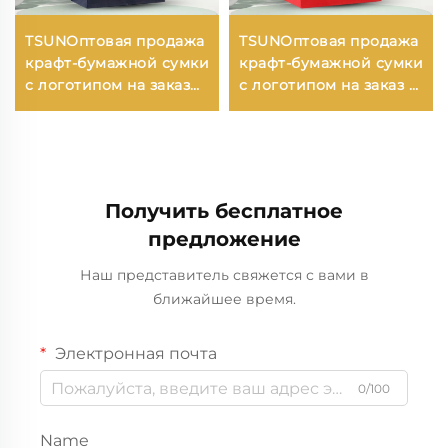
TSUNОптовая продажа
TSUNОптовая продажа
крафт-бумажной сумки
крафт-бумажной сумки
с логотипом на заказ
с логотипом на заказ с
для упаковки
возможностью
новогодней/
нанесения принта для
рождественской еды с
упаковки новогодней/
возможностью
рождественской еды в
нанесения принта
гофрокarton
Получить бесплатное
предложение
Наш представитель свяжется с вами в
ближайшее время.
Электронная почта
0/100
Name