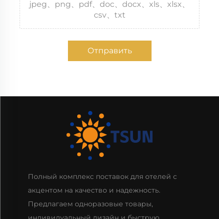
jpeg、png、pdf、doc、docx、xls、xlsx、
csv、txt
Отправить
Полный комплекс поставок для отелей с
акцентом на качество и надежность.
Предлагаем одноразовые товары,
индивидуальный дизайн и быструю