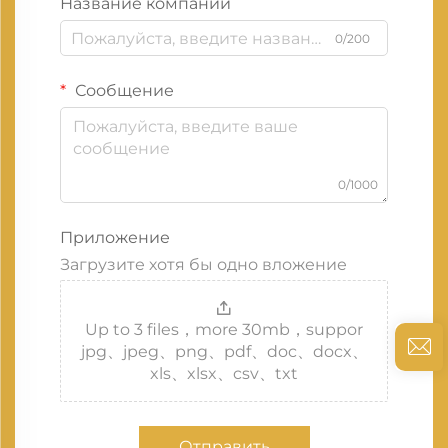
Название компании
0/200
Сообщение
0/1000
Приложение
Загрузите хотя бы одно вложение
Up to 3 files，more 30mb，suppor
jpg、jpeg、png、pdf、doc、docx、
xls、xlsx、csv、txt
Отправить