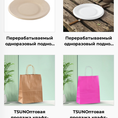
Перерабатываемый
Перерабатываемый
одноразовый поднос
одноразовый поднос
из крафт-бумаги для
из крафт-бумаги для
салатов, закусок,
салатов, закусок,
суши, пиццы, хлеба,
суши, пиццы, хлеба,
конфет, шоколада
конфет, шоколада
или гамбургеров —
или гамбургеров —
для общепита и
для общепита и
крафтовых целей
крафтовых целей
TSUNОптовая
TSUNОптовая
продажа крафт-
продажа крафт-