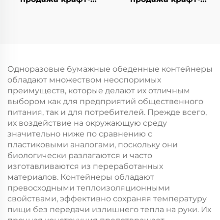
бумажной сумки с
бумажной сумки с
логотипом на заказ
логотипом на заказ с
для упаковки
возможностью
новогодней/
нанесения принта
рождественской еды
для упаковки
с возможностью
новогодней/
Одноразовые бумажные обеденные контейнеры
нанесения принта
рождественской еды
обладают множеством неоспоримых
в пластиковую
преимуществ, которые делают их отличным
упаковку
выбором как для предприятий общественного
питания, так и для потребителей. Прежде всего,
их воздействие на окружающую среду
значительно ниже по сравнению с
пластиковыми аналогами, поскольку они
биологически разлагаются и часто
изготавливаются из переработанных
материалов. Контейнеры обладают
превосходными теплоизоляционными
свойствами, эффективно сохраняя температуру
пищи без передачи излишнего тепла на руки. Их