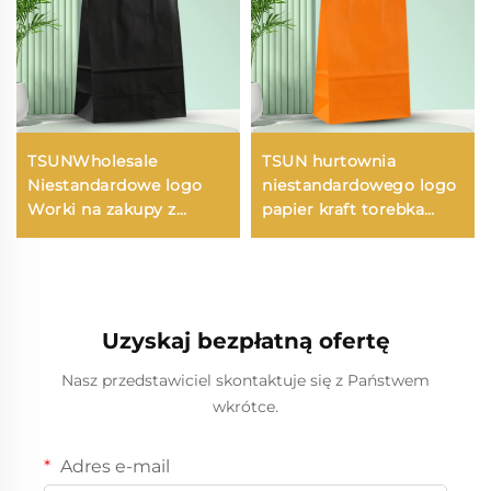
TSUNWholesale
TSUN hurtownia
Niestandardowe logo
niestandardowego logo
Worki na zakupy z
papier kraft torebka
papieru Kraft do
ekologiczna do
zabrania Jedykowy/Boże
drukowania na
Narodzenie Opakowanie
powierzchni Nowy
żywnościowe Druk
Rok/Boże Narodzenie
szyldowy
Zapakowanie jedzenia
Uzyskaj bezpłatną ofertę
na wynos Plastikowe
Opakowania Tworzywa
Nasz przedstawiciel skontaktuje się z Państwem
Sztuczne
wkrótce.
Adres e-mail