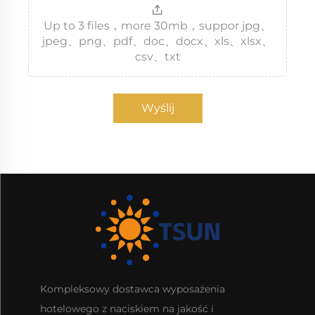
Up to 3 files，more 30mb，suppor jpg、
jpeg、png、pdf、doc、docx、xls、xlsx、
csv、txt
Wyślij
Kompleksowy dostawca wyposażenia
hotelowego z naciskiem na jakość i