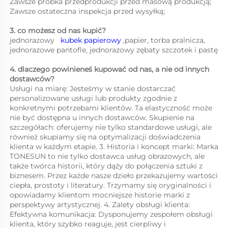
Zawsze próbka przedprodukcji przed masową produkcją;   
Zawsze ostateczna inspekcja przed wysyłką;   
3. co możesz od nas kupić?   
jednorazowy   
kubek papierowy 
,papier, torba pralnicza, 
jednorazowe pantofle, jednorazowy zębaty szczotek i pastę 
4. dlaczego powinieneś kupować od nas, a nie od innych 
dostawców?   
Usługi na miarę: Jesteśmy w stanie dostarczać 
personalizowane usługi lub produkty zgodnie z 
konkretnymi potrzebami klientów. Ta elastyczność może 
nie być dostępna u innych dostawców. Skupienie na 
szczegółach: oferujemy nie tylko standardowe usługi, ale 
również skupiamy się na optymalizacji doświadczenia 
klienta w każdym etapie. 3. Historia i koncept marki: Marka 
TONESUN to nie tylko dostawca usług obrazowych, ale 
także twórca historii, który dąży do połączenia sztuki z 
biznesem. Przez każde nasze dzieło przekazujemy wartości 
ciepła, prostoty i literatury. Trzymamy się oryginalności i 
opowiadamy klientom mocniejsze historie marki z 
perspektywy artystycznej. 4. Zalety obsługi klienta: 
Efektywna komunikacja: Dysponujemy zespołem obsługi 
klienta, który szybko reaguje, jest cierpliwy i 