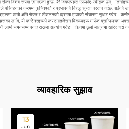
दूषण रोक्न विशेष रूपमा छानिएको हुन्छ, धेरै विकल्पहरू एफडीए-स्वीकृत छन्। तिन
नले परिवहनको क्रममा कुच्चिएको र प्रभावको विरुद्ध सुरक्षा प्रदान गर्दछ, पाईक
हहरूमा तातो क्षति रोक्छ र शीतलनको क्रममा हावाको संचारमा सुधार गर्दछ। कन्टेन
ायहरूका लागि, यी कन्टेनरहरूले कस्टमाइजेसन विकल्पहरू मार्फत ब्रान्डिङका अवसर
ी लामो समयसम्म बनाए राख्नमा सहयोग गर्दछ। किनमा ठूलो मात्रामा खरिद गर्दा कन
व्यावहारिक सुझाव
13
Jun