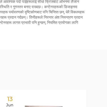
ीहरूले आवश्यक पर्दा पाईहरूलाई सीधा फ्रिजबाट ओभनमा लैजान
ो उपस्थिति र गुणस्तर बनाए राख्दछ। कन्टेनरहरूको डिजाइनमा
रहरू पर्यावरणको दृष्टिकोणबाट पनि चिन्तित छन्, धेरै विकल्पहरू
हरू प्रदान गर्दछन्। तिनीहरूले निरन्तर अंश नियन्त्रण प्रदान
्टेनरहरू लागत प्रभावी पनि हुन्छन्, नियमित प्रयोगका लागि
13
0
Jun
Ju