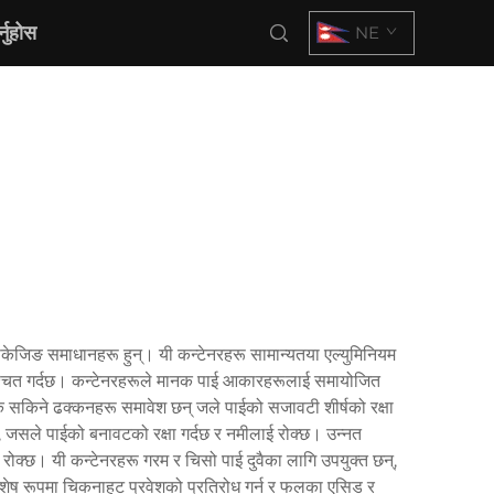
्नुहोस
NE
केजिङ समाधानहरू हुन्। यी कन्टेनरहरू सामान्यतया एल्युमिनियम
 सुनिश्चित गर्दछ। कन्टेनरहरूले मानक पाई आकारहरूलाई समायोजित
किने ढक्कनहरू समावेश छन् जले पाईको सजावटी शीर्षको रक्षा
 जसले पाईको बनावटको रक्षा गर्दछ र नमीलाई रोक्छ। उन्नत
ट रोक्छ। यी कन्टेनरहरू गरम र चिसो पाई दुवैका लागि उपयुक्त छन्,
 विशेष रूपमा चिकनाहट प्रवेशको प्रतिरोध गर्न र फलका एसिड र