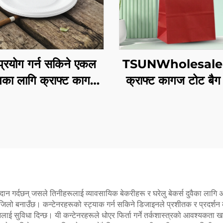
 प्रयोग गर्न सकिने एकल
TSUNWholesale 
गका लागि क्राफ्ट कागज
क्राफ्ट कागज टोट बैग
 सलाद कप स्नैक्स सुशि
लोगो ले त्याग्ने र नव व
्जा रोटी मिठाई चॉकलेट
क्रिसमस उपहार पैकि
र्गर-केटरिंग क्राफ्ट लागि
दान गर्दछन् जसले तिनीहरूलाई व्यावसायिक बेकरीहरू र घरेलु बेकर्स दुवैका लाग
जिलो बनाउँछ। कन्टेनरहरूको स्ट्याक गर्न सकिने डिजाइनले प्रशीतक र प्रदर्श
लाई सुविधा दिन्छ। यी कन्टेनरहरूले धोएर फिर्ता गर्ने तर्कशास्त्रको आवश्यकता