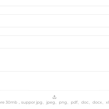
，more 30mb，suppor jpg、jpeg、png、pdf、doc、docx、xl