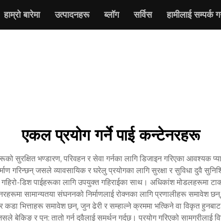
हाम्रो बारेमा
उत्पादनहरू
ब्लॉग
सर्विस
हामीलाई सम्पर्क गर
एकल प्रयोग गर्ने पाई कन्टेनरहरू
ूको सुरक्षित भण्डारण, परिवहन र सेवा गर्नका लागि डिजाइन गरिएका आवश्यक प्या
निर्माण गरिन्छन् जसले व्यावसायिक र घरेलु प्रयोगका लागि सुरक्षा र सुविधा दुवै
गहिरो-डिश पाईहरूका लागि उपयुक्त गहिराईका साथ। अधिकांश मोडलहरूमा टाक स
हरूमा सामान्यतया संघननको निर्माणलाई रोक्नका लागि प्रणालीहरू समावेश छन्,
डा भित्ताहरू समावेश छन्, जुन ढेरी र सम्हाल्ने क्रममा भत्किने वा विकृत हुनबा
, जसले बेकिङ र पुन: तातो गर्न दुवैलाई समर्थन गर्दछ। प्रयोग गरिएको सामग्रीलाई