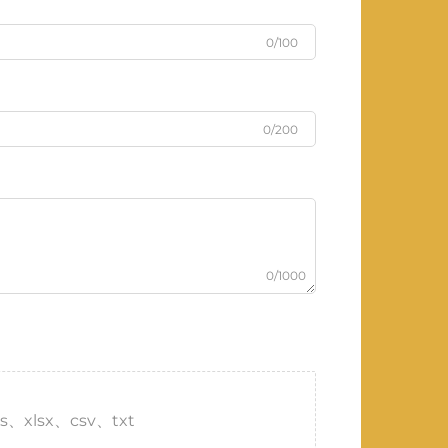
0/100
0/200
0/1000
s、xlsx、csv、txt