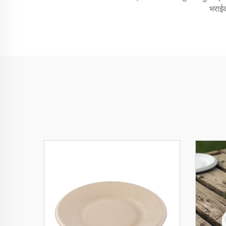
भराईक