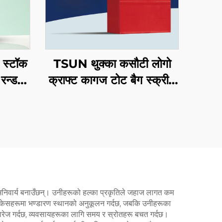
स्टॉक
TSUN थुक्का कसौटी लोगो
 रन्डम
क्राफ्ट कागज टोट बैग स्क्रीन
र्ष/
प्रिंटिंग सरफेस नयाँ बर्ष/
ङ बैग
क्रिसमस ले लिने खाद्य पदार्थ
प्लास्टिक पैकिंग क्राफ्ट
ि अनिवार्य बनाउँछन्। उनीहरूको हल्का प्रकृतिले जहाज लागत कम
न केसहरूमा भण्डारण स्थानको अनुकूलन गर्दछ, जबकि उनीहरूका
 खारेज गर्दछ, व्यवसायहरूका लागि समय र स्रोतहरू बचत गर्दछ।