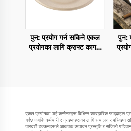
पुन: प्रयोग गर्न सकिने एकल
पुन:
प्रयोगका लागि क्राफ्ट कागज
प्रयो
ट्रे सलाद कप स्नैक्स सुशि
ट्रे
पिज्जा रोटी मिठाई चॉकलेट
पिज
हैम्बर्गर-केटरिंग क्राफ्ट लागि
हैम्ब
एकल प्रयोगका पाई कन्टेनरहरू विभिन्न व्यावहारिक फाइदाहरू प्र
गर्दछ जबकि कर्मचारी र ग्राहकहरूका लागि संचालन र परिवहन स
पारदर्शी ढक्कनहरूले आकर्षक उत्पादन प्रस्तुति र सजिलो पहिचान