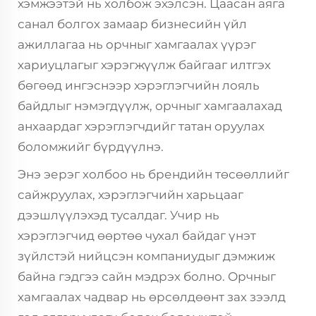
хэмжээтэй нь холбож эхэлсэн. Цаасан аяга
санал болгох замаар бизнесийн үйл
ажиллагаа нь орчныг хамгаалах үүрэг
хариуцлагыг хэрэгжүүлж байгааг илтгэх
бөгөөд ингэснээр хэрэглэгчийн лояль
байдлыг нэмэгдүүлж, орчныг хамгаалахад
анхаардаг хэрэглэгчдийг татан оруулах
боломжийг бүрдүүлнэ.
Энэ эерэг холбоо нь брендийн төсөөллийг
сайжруулах, хэрэглэгчийн харьцааг
дээшлүүлэхэд тусалдаг. Учир нь
хэрэглэгчид өөртөө чухал байдаг үнэт
зүйлстэй нийцсэн компаниудыг дэмжиж
байна гэдгээ сайн мэдрэх болно. Орчныг
хамгаалах чадвар нь өрсөлдөөнт зах зээлд