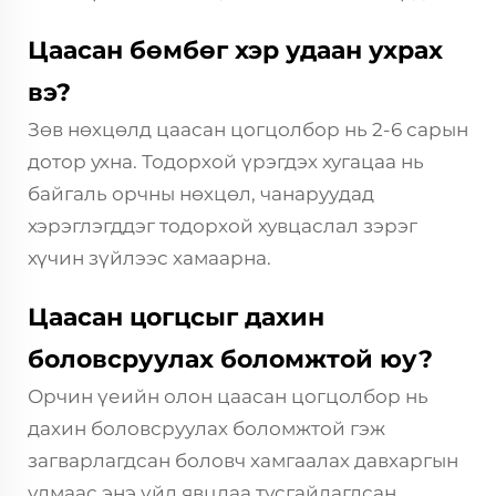
Цаасан бөмбөг хэр удаан ухрах
вэ?
Зөв нөхцөлд цаасан цогцолбор нь 2-6 сарын
дотор ухна. Тодорхой үрэгдэх хугацаа нь
байгаль орчны нөхцөл, чанаруудад
хэрэглэгддэг тодорхой хувцаслал зэрэг
хүчин зүйлээс хамаарна.
Цаасан цогцсыг дахин
боловсруулах боломжтой юу?
Орчин үеийн олон цаасан цогцолбор нь
дахин боловсруулах боломжтой гэж
загварлагдсан боловч хамгаалах давхаргын
улмаас энэ үйл явцдаа тусгайлагдсан