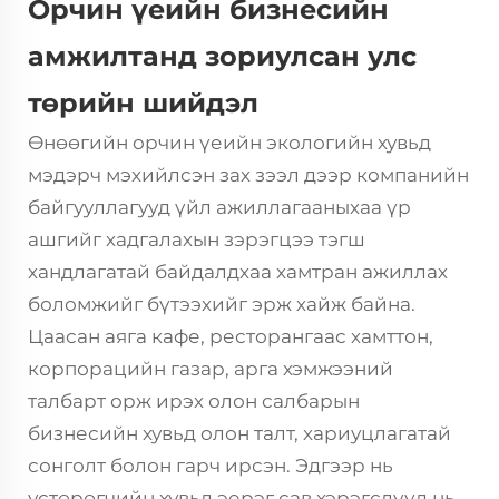
Орчин үеийн бизнесийн
амжилтанд зориулсан улс
төрийн шийдэл
Өнөөгийн орчин үеийн экологийн хувьд
мэдэрч мэхийлсэн зах зээл дээр компанийн
байгууллагууд үйл ажиллагааныхаа үр
ашгийг хадгалахын зэрэгцээ тэгш
хандлагатай байдалдхаа хамтран ажиллах
боломжийг бүтээхийг эрж хайж байна.
Цаасан аяга
кафе, ресторангаас хамттон,
корпорацийн газар, арга хэмжээний
талбарт орж ирэх олон салбарын
бизнесийн хувьд олон талт, хариуцлагатай
сонголт болон гарч ирсэн. Эдгээр нь
устөрөгчийн хувьд эерэг сав хэрэгслүүд нь