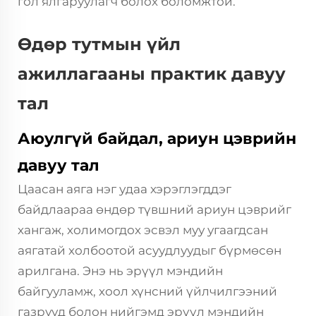
гол ялгаруулагч болох боломжтой.
Өдөр тутмын үйл
ажиллагааны практик давуу
тал
Аюулгүй байдал, ариун цэврийн
давуу тал
Цаасан аяга нэг удаа хэрэглэгддэг
байдлаараа өндөр түвшний ариун цэврийг
хангаж, холимогдох эсвэл муу угаагдсан
аягатай холбоотой асуудлуудыг бүрмөсөн
арилгана. Энэ нь эрүүл мэндийн
байгууламж, хоол хүнсний үйлчилгээний
газрууд болон нийгэмд эрүүл мэндийн