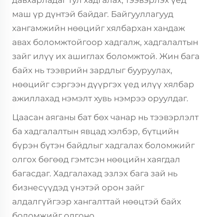
маш үр дүнтэй байдаг. Байгууллагууд
хангамжийн нөөцийг хялбархан хандаж
авах боломжтойгоор хадгалж, хадгалалтын
зайг илүү их ашиглах боломжтой. Жин бага
байх нь тээврийн зардлыг бууруулах,
нөөцийг сэргээн дүүргэх үед илүү хялбар
ажиллахад нэмэлт хувь нэмрээ оруулдаг.
Цаасан аяганы бат бөх чанар нь тээвэрлэлт
ба хадгалалтын явцад хэлбэр, бүтцийн
бүрэн бүтэн байдлыг хадгалах боломжийг
олгох бөгөөд гэмтсэн нөөцийн хаягдал
багасдаг. Хадгалахад эзлэх бага зай нь
бизнесүүдэд үнэтэй орон зайг
алдалгүйгээр хангалттай нөөцтэй байх
боломжийг олгоно.