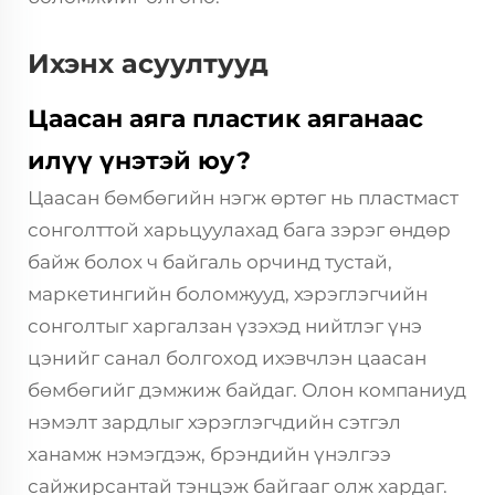
Ихэнх асуултууд
Цаасан аяга пластик аяганаас
илүү үнэтэй юу?
Цаасан бөмбөгийн нэгж өртөг нь пластмаст
сонголттой харьцуулахад бага зэрэг өндөр
байж болох ч байгаль орчинд тустай,
маркетингийн боломжууд, хэрэглэгчийн
сонголтыг харгалзан үзэхэд нийтлэг үнэ
цэнийг санал болгоход ихэвчлэн цаасан
бөмбөгийг дэмжиж байдаг. Олон компаниуд
нэмэлт зардлыг хэрэглэгчдийн сэтгэл
ханамж нэмэгдэж, брэндийн үнэлгээ
сайжирсантай тэнцэж байгааг олж хардаг.