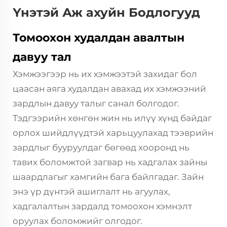
Үнэтэй Аж ахуйн Бодлогууд
Томоохон худалдан авалтын
давуу тал
Хэмжээгээр нь их хэмжээтэй захидаг бол
цаасан аяга худалдан авахад их хэмжээний
зардлын давуу талыг санал болгодог.
Тэдгээрийн хөнгөн жин нь илүү хүнд байдаг
орлох шийдлүүдтэй харьцуулахад тээврийн
зардлыг бууруулдаг бөгөөд хооронд нь
тавих боломжтой загвар нь хадгалах зайны
шаардлагыг хамгийн бага байлгадаг. Зайн
энэ үр дүнтэй ашиглалт нь агуулах,
хадгалалтын зардалд томоохон хэмнэлт
оруулах боломжийг олгодог.