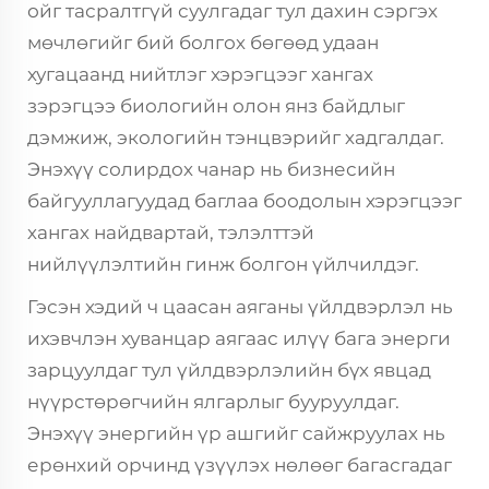
ойг тасралтгүй суулгадаг тул дахин сэргэх
мөчлөгийг бий болгох бөгөөд удаан
хугацаанд нийтлэг хэрэгцээг хангах
зэрэгцээ биологийн олон янз байдлыг
дэмжиж, экологийн тэнцвэрийг хадгалдаг.
Энэхүү солирдох чанар нь бизнесийн
байгууллагуудад баглаа боодолын хэрэгцээг
хангах найдвартай, тэлэлттэй
нийлүүлэлтийн гинж болгон үйлчилдэг.
Гэсэн хэдий ч цаасан аяганы үйлдвэрлэл нь
ихэвчлэн хуванцар аягаас илүү бага энерги
зарцуулдаг тул үйлдвэрлэлийн бүх явцад
нүүрстөрөгчийн ялгарлыг бууруулдаг.
Энэхүү энергийн үр ашгийг сайжруулах нь
ерөнхий орчинд үзүүлэх нөлөөг багасгадаг