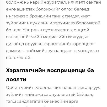
боломж нь нарийн зураглал, илчлэлт сайтай
өнгө ашиглах боломжийг олгох бөгөөд
ингэснээр брэндийн таних тэмдэг, үнэт
зүйлсийг илүү сайн илэрхийлэх боломжтой
болдог. Улирлын сурталчилгаа, онцгой
санал, нийгмийн медиагийн хаягуудыг
дизайнд оруулан хэрэглэгчийн оролцоог
дэмжиж, нийгмийн хуваалцааг нэмэгдүүлэх
боломжтой.
Хэрэглэгчийн восприцепци ба
лоялти
Орчин үеийн хэрэглэгчид цаасан аягаар уух
зүйлийг нийгэмд хариуцлагатай байдал,
тэгш хандлагатай бизнесийн арга