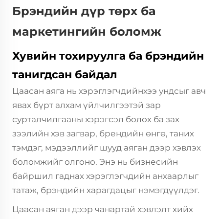
Брэндийн дүр төрх ба
маркетингийн боломж
Хувийн тохируулга ба брэндийн
танигдсан байдал
Цаасан аяга нь хэрэглэгчдийнхээ ундсыг авч
явах бүрт алхам үйлчилгээтэй зар
сурталчилгааны хэрэгсэл болох ба зах
зээлийн хэв загвар, брендийн өнгө, таних
тэмдэг, мэдээллийг шууд аяган дээр хэвлэх
боломжийг олгоно. Энэ нь бизнесийн
байршил гаднах хэрэглэгчдийн анхаарлыг
татаж, брэндийн харагдацыг нэмэгдүүлдэг.
Цаасан аяган дээр чанартай хэвлэлт хийх