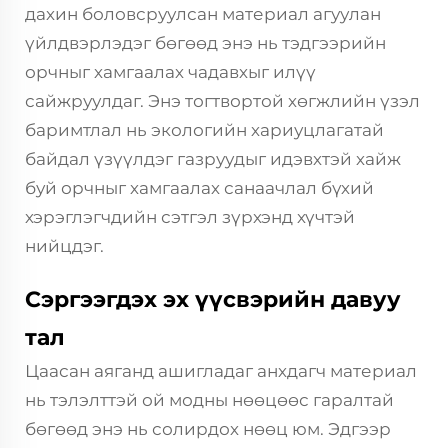
дахин боловсруулсан материал агуулан
үйлдвэрлэдэг бөгөөд энэ нь тэдгээрийн
орчныг хамгаалах чадавхыг илүү
сайжруулдаг. Энэ тогтвортой хөгжлийн үзэл
баримтлал нь экологийн хариуцлагатай
байдал үзүүлдэг газруудыг идэвхтэй хайж
буй орчныг хамгаалах санаачлал бүхий
хэрэглэгчдийн сэтгэл зүрхэнд хүчтэй
нийцдэг.
Сэргээгдэх эх үүсвэрийн давуу
тал
Цаасан аяганд ашигладаг анхдагч материал
нь тэлэлттэй ой модны нөөцөөс гаралтай
бөгөөд энэ нь солирдох нөөц юм. Эдгээр