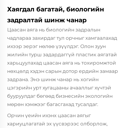
Хаягдал багатай, биологийн
задралтай шинж чанар
Цаасан аяга нь биологийн задралын
чадлараа захирдаг тул орчныг хамгаалахад
ихээр эерэг нөлөө үзүүлдэг. Олон зуун
жилийн турш задардаггүй пластик аягатай
харьцуулахад цаасан аяга нь тохиромжтой
нөхцөлд хэдэн сарын дотор ердийн замаар
задрана. Энэ шинж чанар нь хогийн
цэгэрийн урт хугацааны ачааллыг хүчтэй
бууруулдаг бөгөөд бизнесийн экологийн
мөрөн хэмжээг багасгахад тусалдаг.
Орчин үеийн ихэнх цаасан аягыг
хариуцлагатай эх үүсвэрээс олборлож,