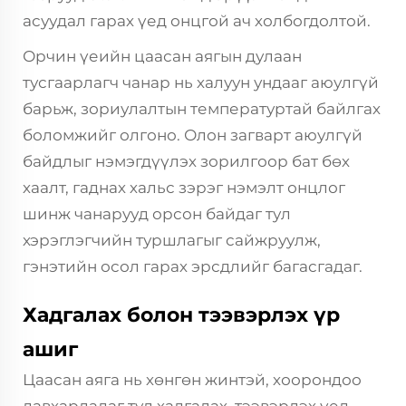
асуудал гарах үед онцгой ач холбогдолтой.
Орчин үеийн цаасан аягын дулаан
тусгаарлагч чанар нь халуун ундааг аюулгүй
барьж, зориулалтын температуртай байлгах
боломжийг олгоно. Олон загварт аюулгүй
байдлыг нэмэгдүүлэх зорилгоор бат бөх
хаалт, гаднах хальс зэрэг нэмэлт онцлог
шинж чанарууд орсон байдаг тул
хэрэглэгчийн туршлагыг сайжруулж,
гэнэтийн осол гарах эрсдлийг багасгадаг.
Хадгалах болон тээвэрлэх үр
ашиг
Цаасан аяга нь хөнгөн жинтэй, хоорондоо
давхарладаг тул хадгалах, тээвэрлэх үед