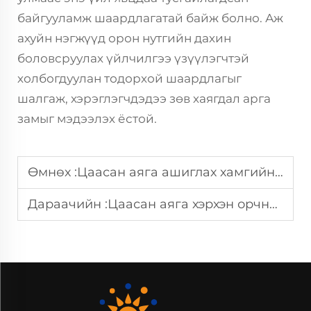
байгууламж шаардлагатай байж болно. Аж
ахуйн нэгжүүд орон нутгийн дахин
боловсруулах үйлчилгээ үзүүлэгчтэй
холбогдуулан тодорхой шаардлагыг
шалгаж, хэрэглэгчдэдээ зөв хаягдал арга
замыг мэдээлэх ёстой.
Өмнөх :
Цаасан аяга ашиглах хамгийн сайн арга
Дараачийн :
Цаасан аяга хэрхэн орчныг хамгаалахад тусалдаг вэ