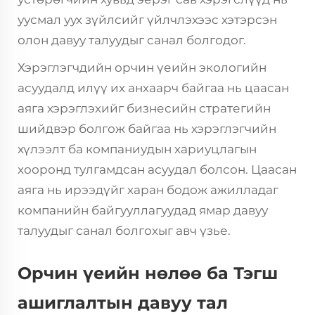
уусмал уух зүйлсийг үйлчлэхээс хэтэрсэн
олон давуу талуудыг санал болгодог.
Хэрэглэгчдийн орчин үеийн экологийн
асуудалд илүү их анхаарч байгаа нь цаасан
аяга хэрэглэхийг бизнесийн стратегийн
шийдвэр болгож байгаа нь хэрэглэгчийн
хүлээлт ба компаниудын хариуцлагын
хооронд тулгамдсан асуудал болсон. Цаасан
аяга нь ирээдүйг харан бодож ажилладаг
компанийн байгууллагуудад ямар давуу
талуудыг санал болгохыг авч үзье.
Орчин үеийн нөлөө ба Тэгш
ашиглалтын давуу тал