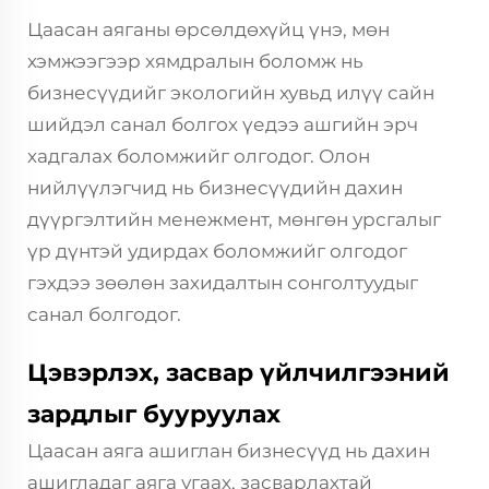
Цаасан аяганы өрсөлдөхүйц үнэ, мөн
хэмжээгээр хямдралын боломж нь
бизнесүүдийг экологийн хувьд илүү сайн
шийдэл санал болгох үедээ ашгийн эрч
хадгалах боломжийг олгодог. Олон
нийлүүлэгчид нь бизнесүүдийн дахин
дүүргэлтийн менежмент, мөнгөн урсгалыг
үр дүнтэй удирдах боломжийг олгодог
гэхдээ зөөлөн захидалтын сонголтуудыг
санал болгодог.
Цэвэрлэх, засвар үйлчилгээний
зардлыг бууруулах
Цаасан аяга ашиглан бизнесүүд нь дахин
ашигладаг аяга угаах, засварлахтай