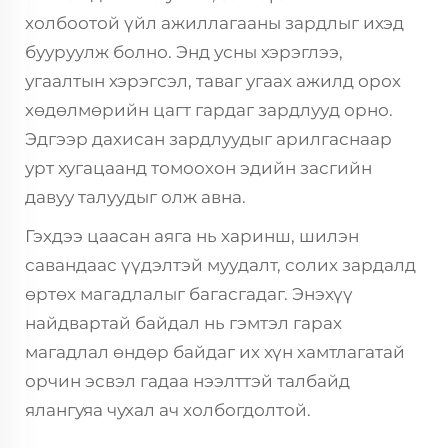
холбоотой үйл ажиллагааны зардлыг ихэд
бууруулж болно. Энд усны хэрэглээ,
угаалтын хэрэгсэл, таваг угаах ажилд орох
хөдөлмөрийн цагт гардаг зардлууд орно.
Эдгээр дахисан зардлуудыг арилгаснаар
урт хугацаанд томоохон эдийн засгийн
давуу талуудыг олж авна.
Гэхдээ цаасан аяга нь харинш, шилэн
савандаас үүдэлтэй муудалт, солих зардалд
өртөх магадлалыг багасгадаг. Энэхүү
найдвартай байдал нь гэмтэл гарах
магадлал өндөр байдаг их хүн хамтлагатай
орчин эсвэл гадаа нээлттэй талбайд
ялангуяа чухал ач холбогдолтой.