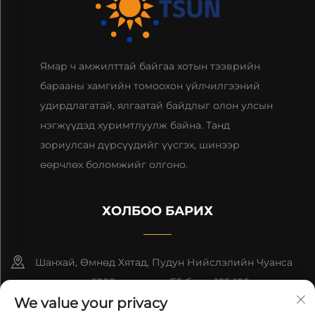
Ямар ч амжилттай байгаа хотын тээврийн
барааны хамгийн томоохон үйлчилгээний
удирдлагатай, ялгаатай байдлыг олон улсын
нэгжүүдэд хуримтлуулж байна. Танд
зориулсан дүрсүүдийг үүсгэх, шинээр
өөрчлөх боломжийг олгоно.
ХОЛБОО БАРИХ
Шанхай, Өмнөд Хятад, Пудун Нийслэлийн Чуанса
гудамжны 6999-р дугаар, Б5 блок, 105-106 өрөө
We value your privacy
+86-13501965616