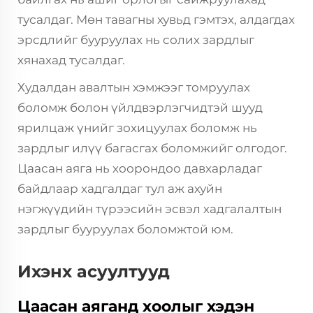
тусалдаг. Мөн тавагны хувьд гэмтэх, алдагдах
эрсдлийг бууруулах нь солих зардлыг
хянахад тусалдаг.
Худалдан авалтын хэмжээг томруулах
боломж болон үйлдвэрлэгчидтэй шууд
ярилцаж үнийг зохицуулах боломж нь
зардлыг илүү багасгах боломжийг олгодог.
Цаасан аяга нь хоорондоо давхарладаг
байдлаар хадгалдаг тул аж ахуйн
нэгжүүдийн түрээсийн эсвэл хадгалалтын
зардлыг бууруулах боломжтой юм.
Ихэнх асуултууд
Цаасан аяганд хоолыг хэдэн