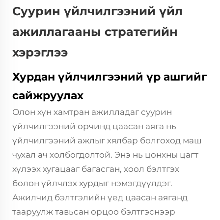
Суурин үйлчилгээний үйл
ажиллагааны стратегийн
хэрэглээ
Хурдан үйлчилгээний үр ашгийг
сайжруулах
Олон хүн хамтран ажилладаг суурин
үйлчилгээний орчинд цаасан аяга нь
үйлчилгээний ажлыг хялбар болгоход маш
чухал ач холбогдолтой. Энэ нь цонхны цагт
хүлээх хугацааг багасган, хоол бэлтгэх
болон үйлчлэх хурдыг нэмэгдүүлдэг.
Ажилчид бэлтгэлийн үед цаасан аяганд
тааруулж тавьсан орцоо бэлтгэснээр