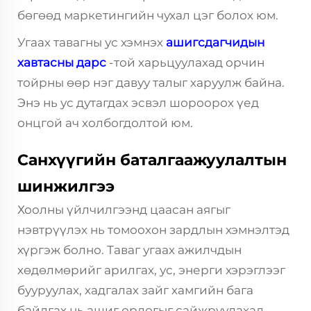
бөгөөд маркетингийн чухал цэг болох юм.
Угаах тавагны ус хэмнэх
ашигсдагчидын
хавтасны дарс
-той харьцуулахад орчин
тойрны өөр нэг давуу талыг харуулж байна.
Энэ нь ус дутагдах эсвэл шороорох үед
онцгой ач холбогдолтой юм.
Санхүүгийн баталгаажуулалтын
шинжилгээ
Хоолны үйлчилгээнд цаасан аягыг
нэвтрүүлэх нь томоохон зардлын хэмнэлтэд
хүргэж болно. Таваг угаах ажилчдын
хөдөлмөрийг арилгах, ус, энерги хэрэглээг
бууруулах, хадгалах зайг хамгийн бага
байлгах нь ашиг орлогыг сайжруулахад