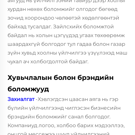
аягууд нь үйлчилгээний тавиур дээр хоолыг
хурдан нөхөх боломжийг олгодог бөгөөд
зочид хоорондоо чөлөөтэй хөдөлгөөнтэй
байхад тусалдаг. Зайлсхийх боломжтой
байдал нь холын цэгүүдэд угаах төхөөрөмж
шаардахгүй болгодог тул гадаа болон газар
зүйн хувьд хоолны үйлчилгээ үзүүлэхэд маш
чухал ач холбогдолтой байдаг.
Хувьчлалын болон брэндийн
боломжууд
Захиалгат
-Хэвлэгдсэн цаасан аяга нь гэр
бүлийн үйлчилгээнд чиглэсэн бизнесийн
брэндийн боломжийг санал болгодог.
Компаниуд логоо, холбоо барих мэдээллээ,
онцгой мессежээ шууд үйлчилгээний