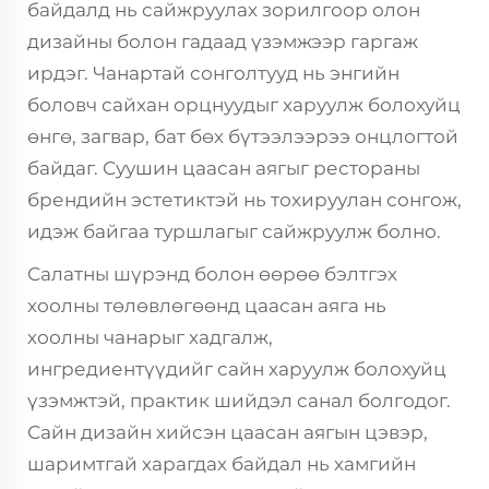
байдалд нь сайжруулах зорилгоор олон
дизайны болон гадаад үзэмжээр гаргаж
ирдэг. Чанартай сонголтууд нь энгийн
боловч сайхан орцнуудыг харуулж болохуйц
өнгө, загвар, бат бөх бүтээлээрээ онцлогтой
байдаг. Суушин цаасан аягыг рестораны
брендийн эстетиктэй нь тохируулан сонгож,
идэж байгаа туршлагыг сайжруулж болно.
Салатны шүрэнд болон өөрөө бэлтгэх
хоолны төлөвлөгөөнд цаасан аяга нь
хоолны чанарыг хадгалж,
ингредиентүүдийг сайн харуулж болохуйц
үзэмжтэй, практик шийдэл санал болгодог.
Сайн дизайн хийсэн цаасан аягын цэвэр,
шаримтгай харагдах байдал нь хамгийн