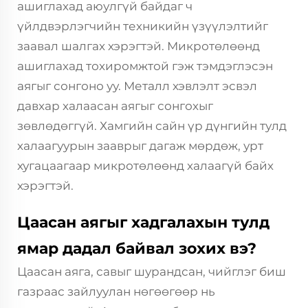
ашиглахад аюулгүй байдаг ч
үйлдвэрлэгчийн техникийн үзүүлэлтийг
заавал шалгах хэрэгтэй. Микротөлөөнд
ашиглахад тохиромжтой гэж тэмдэглэсэн
аягыг сонгоно уу. Металл хэвлэлт эсвэл
давхар халаасан аягыг сонгохыг
зөвлөдөггүй. Хамгийн сайн үр дүнгийн тулд
халаагуурын зааврыг дагаж мөрдөж, урт
хугацаагаар микротөлөөнд халаагүй байх
хэрэгтэй.
Цаасан аягыг хадгалахын тулд
ямар дадал байвал зохих вэ?
Цаасан аяга, савыг шурандсан, чийглэг биш
газраас зайлуулан нөгөөгөөр нь