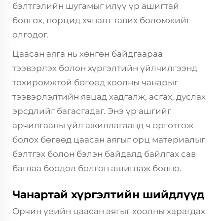
бэлтгэлийн шугамыг илүү үр ашигтай
болгох, порцид хяналт тавих боломжийг
олгодог.
Цаасан аяга нь хөнгөн байдгаараа
тээвэрлэх болон хүргэлтийн үйлчилгээнд
тохиромжтой бөгөөд хоолны чанарыг
тээвэрлэлтийн явцад хадгалж, асгах, дуслах
эрсдлийг багасгадаг. Энэ үр ашгийг
арчилгааны үйл ажиллагаанд ч өргөтгөж
болох бөгөөд цаасан аягыг орц материалыг
бэлтгэх болон бэлэн байдалд байлгах сав
баглаа боодол болгон ашиглаж болно.
Чанартай хүргэлтийн шийдлүүд
Орчин үеийн цаасан аягыг хоолны харагдах