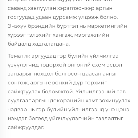
саванд хэвлүүлэн хэрэглэснээр аргын
гостуудад удаан дурсамж үлдээж болно.
Энэхүү брэндийн бүртгэл нь маркетингийн
хүрээг тэлэхийг хангаж, мэргэжлийн
байдалд хадгалагдана.
Тематик аргуудад гэр бүлийн үйлчилгээ
үзүүлэгчид тодорхой өнгөний схем эсвэл
загварыг нөхцөл болгосон цаасан аягыг
сонгож, аргын ерөнхий дүр төрхийг
сайжруулах боломжтой. Үйлчилгээний сав
суулгааг аргын декорацийн хамт зохицуулах
чадвар нь гэр бүлийн үйлчилгээнд үнэ цэнэ
нэмдэг бөгөөд үйлчлүүлэгчийн таалалтыг
сайжруулдаг.