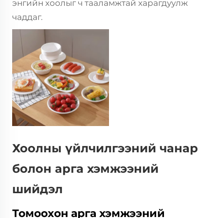
энгийн хоолыг ч тааламжтай харагдуулж
чаддаг.
Хоолны үйлчилгээний чанар
болон арга хэмжээний
шийдэл
Томоохон арга хэмжээний