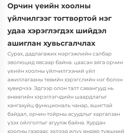
Орчин үеийн хоолны
үйлчилгээг тогтвортой нэг
удаа хэрэглэгдэх шийдэл
ашиглан хувьсгалчлах
Сурах, дадлагажих мэргэжлийн салбар
эволюцид явсаар байна.
цаасан аяга
орчин
үеийн хоолны үйлчилгээний үйл
ажиллагааны төвийн хэрэгслийн нэг болон
хувирчээ. Эдгээр олон талт савангууд нь
өнөөгийн хэрэглэгчдийн шаардлагыг
хангахуйц функциональ чанар, ашигтай
байдал, орчин тойрны асуудлыг харгалзан
үзэх ойлголтыг агуулж байна. Хурдан
хоолны газраас эхлээд илүү өндөр түвшний