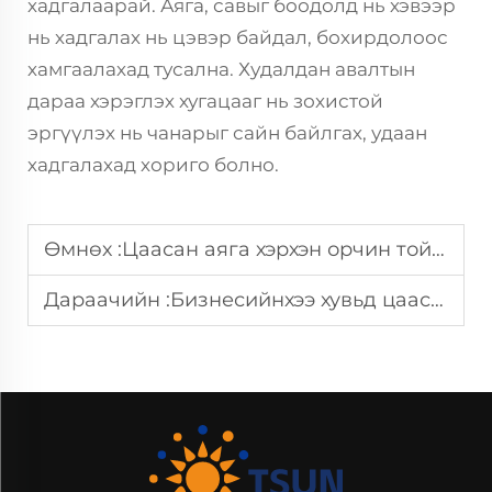
хадгалаарай. Аяга, савыг боодолд нь хэвээр
нь хадгалах нь цэвэр байдал, бохирдолоос
хамгаалахад тусална. Худалдан авалтын
дараа хэрэглэх хугацааг нь зохистой
эргүүлэх нь чанарыг сайн байлгах, удаан
хадгалахад хориго болно.
Өмнөх :
Цаасан аяга хэрхэн орчин тойрны нөлөөллийг бууруулдаг вэ
Дараачийн :
Бизнесийнхээ хувьд цаасан аяга ашиглахын давуу талууд