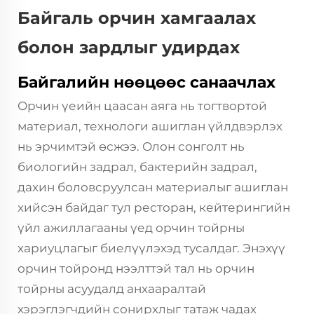
Байгаль орчин хамгаалах
болон зардлыг удирдах
Байгалийн нөөцөөс санаачлах
Орчин үеийн цаасан аяга нь тогтвортой
материал, технологи ашиглан үйлдвэрлэх
нь эрчимтэй өсжээ. Олон сонголт нь
биологийн задрал, бактерийн задрал,
дахин боловсруулсан материалыг ашиглан
хийсэн байдаг тул ресторан, кейтерингийн
үйл ажиллагааны үед орчин тойрны
хариуцлагыг биелүүлэхэд тусалдаг. Энэхүү
орчин тойронд нээлттэй тал нь орчин
тойрны асуудалд анхааралтай
хэрэглэгчдийн сонирхлыг татаж чадах