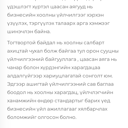
үдэшлэгт хүртэл цаасан аягууд нь
бизнесийн хоолны үйлчилгээг хэрхэн
үзүүлэх, тэргүүлэх талаарх арга хэмжээг
шинэчлэн байна.
Тогтвортой байдал нь хоолны салбарт
ахицтай чухал болж байгаа тул
орон сууцны
үйлчилгээний байгууллага
, цаасан аяга нь
чанар болон хүрдэнгийн харагдацаа
алдалгүйгээр хариуцлагатай сонголт юм.
Эдгээр ашигтай үйлчилгээний сав баглаа
боодол нь хоолны харагдац, үйлчлэгчийн
ханамжийн өндөр стандартыг барих үед
бизнесийн үйл ажиллагааг хялбарчлах
боломжийг олгосон болно.