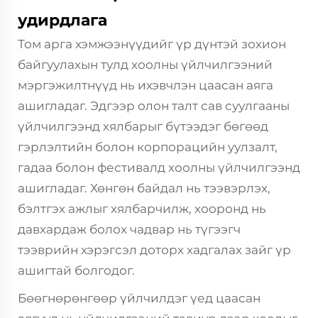
удирдлага
Том арга хэмжээнүүдийг үр дүнтэй зохион
байгуулахын тулд хоолны үйлчилгээний
мэргэжилтнүүд нь ихэвчлэн цаасан аяга
ашигладаг. Эдгээр олон талт сав суулгааны
үйлчилгээнд хялбарыг бүтээдэг бөгөөд
гэрлэлтийн болон корпорацийн уулзалт,
гадаа болон фестивалд хоолны үйлчилгээнд
ашигладаг. Хөнгөн байдал нь тээвэрлэх,
бэлтгэх ажлыг хялбарчилж, хооронд нь
давхардаж болох чадвар нь түгээгч
тээврийн хэрэгсэл доторх хадгалах зайг үр
ашигтай болгодог.
Бөөгнөрөнгөөр үйлчилдэг үед цаасан