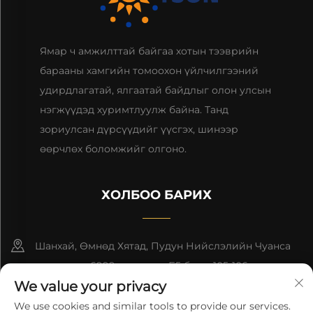
Ямар ч амжилттай байгаа хотын тээврийн
барааны хамгийн томоохон үйлчилгээний
удирдлагатай, ялгаатай байдлыг олон улсын
нэгжүүдэд хуримтлуулж байна. Танд
зориулсан дүрсүүдийг үүсгэх, шинээр
өөрчлөх боломжийг олгоно.
ХОЛБОО БАРИХ
Шанхай, Өмнөд Хятад, Пудун Нийслэлийн Чуанса
гудамжны 6999-р дугаар, Б5 блок, 105-106 өрөө
We value your privacy
+86-13501965616
We use cookies and similar tools to provide our services.