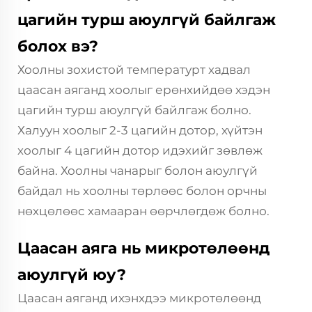
цагийн турш аюулгүй байлгаж
болох вэ?
Хоолны зохистой температурт хадвал
цаасан аяганд хоолыг ерөнхийдөө хэдэн
цагийн турш аюулгүй байлгаж болно.
Халуун хоолыг 2-3 цагийн дотор, хүйтэн
хоолыг 4 цагийн дотор идэхийг зөвлөж
байна. Хоолны чанарыг болон аюулгүй
байдал нь хоолны төрлөөс болон орчны
нөхцөлөөс хамааран өөрчлөгдөж болно.
Цаасан аяга нь микротөлөөнд
аюулгүй юу?
Цаасан аяганд ихэнхдээ микротөлөөнд