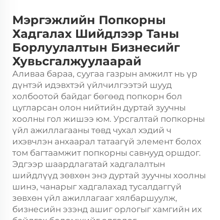
Мэргэжлийн Попкорны
Хадгалах Шийдлээр Таны
Борлуулалтын Бизнесийг
Хувьсгалжуулаарай
Аливаа бараа, суугаа газрын амжилт нь үр
дүнтэй идэвхтэй үйлчилгээтэй шууд
холбоотой байдаг бөгөөд попкорн бол
цугларсан олон нийтийн дуртай зуучны
хоолны гол жишээ юм. Урсгалтай попкорны
үйл ажиллагааны төвд чухал хэдий ч
ихэвчлэн анхаарал татаагүй элемент болох
том багтаамжит попкорны савнууд оршдог.
Эдгээр шаардлагатай хадгалалтын
шийдлүүд зөвхөн энэ дуртай зуучны хоолны
шинэ, чанарыг хадгалахад тусалдаггүй
зөвхөн үйл ажиллагааг хялбаршуулж,
бизнесийн эзэнд ашиг орлогыг хамгийн их