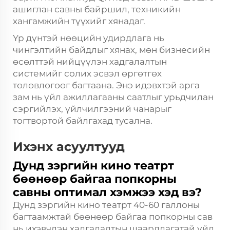
ашиглан савны байршил, техникийн
хангамжийн түүхийг хянадаг.
Үр дүнтэй нөөцийн удирдлага нь
чингэлтийн байдлыг хянах, мөн бизнесийн
өсөлттэй нийцүүлэн хадгалалтын
системийг солих эсвэл өргөтгөх
төлөвлөгөөг багтаана. Энэ идэвхтэй арга
зам нь үйл ажиллагааны саатлыг урьдчилан
сэргийлэх, үйлчилгээний чанарыг
тогтвортой байлгахад тусална.
Ихэнх асуултууд
Дунд зэргийн кино театрт
бөөнөөр байгаа попкорны
савны оптимал хэмжээ хэд вэ?
Дунд зэргийн кино театрт 40-60 галлоны
багтаамжтай бөөнөөр байгаа попкорны сав
нь ихэвчлэн хадгалалтын шаардлагатай үйл