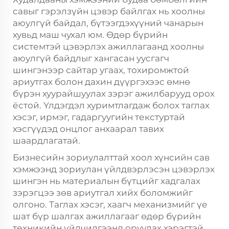
савыг гэрэлзүйн цэвэр байлгах нь хоолны
аюулгүй байдал, бүтээгдэхүүний чанарын
хувьд маш чухал юм. Өдөр бүрийн
системтэй цэвэрлэх ажиллагаанд хоолны
аюулгүй байдлыг хангасан уусгагч
шингэнээр сайтар угаах, тохиромжтой
ариутгах болон дахин дүүргэхээс өмнө
бүрэн хуурайшуулах зэрэг ажилбарууд орох
ёстой. Үлдэгдэл хуримтлагдаж болох таглах
хэсэг, ирмэг, гадаргуугийн текстуртай
хэсгүүдэд онцлог анхаарал тавих
шаардлагатай.
Бизнесийн зориулалттай хоол хүнсийн сав
хэмжээнд зориулан үйлдвэрлэсэн цэвэрлэх
шингэн нь материалын бүтцийг хадгалах
зэрэгцээ зөв ариутгал хийх боломжийг
олгоно. Таглах хэсэг, хаагч механизмийг үе
шат бүр шалгах ажиллагааг өдөр бүрийн
техникийн үйлчилгээнд оруулах хэрэгтэй.