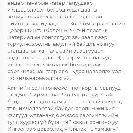
өндөр чанарын материалуудаас
үйлдвэрлэсэн бөгөөд худалдааны
зориулалтаар хэрэглэх шаардлагад
нийцтэл зориулагдсан. Хоолны зэрэглэлийн
цэвэр шингэн болон BPA-гүй пластик
материалын сонголтууд зах зээл дээр
түрүүлж, хоолны аюулгүй байдлын хатуу
стандартыг хангаж, сайн эсэргүүцэх
чадвартай байдаг. Эдгээр материалууд
исэлдэлтээс хамгаалж, бохирдлоос
сэргийлж, чангаар олон удаа цэвэрлэх үед ч
гэсэн чанараа алдахгүй.
Хамгийн сайн томоохон попкорны савнууд
нь хүчтэй ирмэг, бат бөх барих зуурстай
байдаг тул өдөр тутмын ачаалалтай орчинд
тэвчих чадвартай байдаг. Хоолны жижиг
хэсгүүд хулгананд орохоос сэргийлэхийн
тулд зуурасгүй бүтэцтэй савыг сонгоно уу.
Ингэснээр цэвэрлэх, үйлчлэх нь хамаагүй