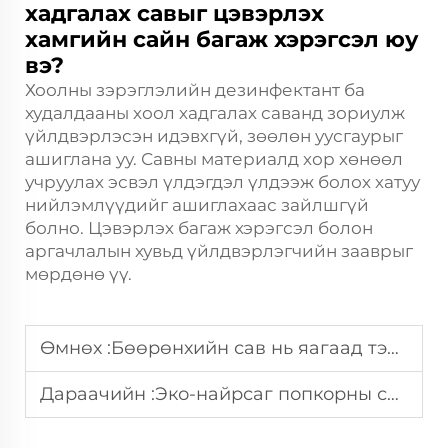
хадгалах савыг цэвэрлэх
хамгийн сайн багаж хэрэгсэл юу
вэ?
Хоолны зэрэглэлийн дезинфектант ба
худалдааны хоол хадгалах саванд зориулж
үйлдвэрлэсэн идэвхгүй, зөөлөн уусгаурыг
ашиглана уу. Савны материалд хор хөнөөл
учруулах эсвэл үлдэгдэл үлдээж болох хатуу
нийлэмлүүдийг ашиглахаас зайлшгүй
болно. Цэвэрлэх багаж хэрэгсэл болон
аргачлалын хувьд үйлдвэрлэгчийн зааврыг
мөрдөнө үү.
Өмнөх :
Бөөрөнхийн сав нь яагаад тэсвэртэй байдаг вэ?
Дараачийн :
Эко-найрсаг попкорны сав төхөөрөмжүүдийг ашиглах эсэх вэ?