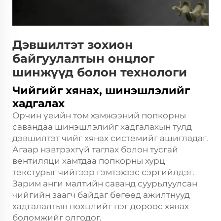
Дэвшилтэт зохион
байгуулалтын онцлог
шинжүүд болон технологи
Чийгийг хянах, шинэшлэлийг
хадгалах
Орчин үеийн том хэмжээний попкорны
савандаа шинэшлэлийг хадгалахын тулд
дэвшилтэт чийг хянах системийг ашигладаг.
Агаар нэвтрэхгүй таглах болон тусгай
вентиляци хамтдаа попкорны хурц
текстурыг чийгээр гэмтэхээс сэргийлдэг.
Зарим анги малтийн саванд суурьлуулсан
чийгийн заагч байдаг бөгөөд ажилтнууд
хадгалалтын нөхцлийг нэг дороос хянах
боломжийг олгодог.