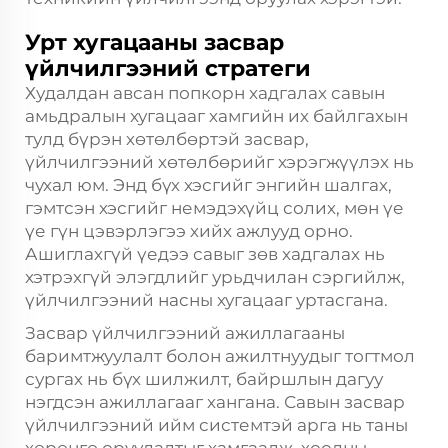
Урт хугацааны засвар
үйлчилгээний стратеги
Худалдан авсан попкорн хадгалах савын
амьдралын хугацааг хамгийн их байлгахын
тулд бүрэн хөтөлбөртэй засвар,
үйлчилгээний хөтөлбөрийг хэрэгжүүлэх нь
чухал юм. Энд бүх хэсгийг энгийн шалгах,
гэмтсэн хэсгийг немэдэхүйц солих, мөн үе
үе гүн цэвэрлэгээ хийх ажлууд орно.
Ашиглахгүй үедээ савыг зөв хадгалах нь
хэтрэхгүй элэгдлийг урьдчилан сэргийлж,
үйлчилгээний насны хугацааг уртасгана.
Засвар үйлчилгээний ажиллагааны
баримтжуулалт болон ажилтнуудыг тогтмол
сургах нь бүх шилжилт, байршлын дагуу
нэгдсэн ажиллагааг хангана. Савын засвар
үйлчилгээний ийм системтэй арга нь таны