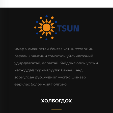
Ямар ч амжилттай байгаа хотын тээврийн
барааны хамгийн томоохон үйлчилгээний
удирдлагатай, ялгаатай байдлыг олон улсын
нэгжүүдэд хуримтлуулж байна. Танд
зориулсан дүрсүүдийг үүсгэх, шинээр
өөрчлөх боломжийг олгоно.
ХОЛБОГДОХ