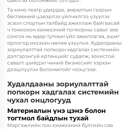
байлгах боломжийг олгодог.
Та кино театр удирдах, амралтын газрын
бөглөөний цэвэрлэх үйлчилгээ үзүүлэх
эсвэл спортын талбайд ажиллаж байгаасай
ч томоохон хэмжээний попкорны савыг зөв
сонгох нь өдөр тутмын үйл ажиллагаа, ашиг
орлогод ихээхэн нөлөө үзүүлнэ. Худалдааны
зориулалттай попкорн хадгалах системийн
дэлгэрэнгүй ертөнцийг судалж, зохистой
савалт шийдэл чиний бизнесийг хэрхэн
дээшлүүлэх боломжтойг нээцгээе.
Худалдааны зориулалттай
попкорн хадгалах системийн
чухал онцлогууд
Материалын үнэ цэнэ болон
тогтмол байдлын тухай
Мэргэжлийн том хэмжээний
булгийн сав