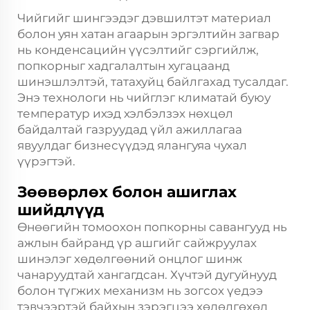
Чийгийг шингээдэг дэвшилтэт материал
болон уян хатан агаарын эргэлтийн загвар
нь конденсацийн үүсэлтийг сэргийлж,
попкорныг хадгалалтын хугацаанд
шинэшлэлтэй, татахуйц байлгахад тусалдаг.
Энэ технологи нь чийглэг климатай буюу
температур ихэд хэлбэлзэх нөхцөл
байдалтай газруудад үйл ажиллагаа
явуулдаг бизнесүүдэд ялангуяа чухал
үүрэгтэй.
Зөөвөрлөх болон ашиглах
шийдлүүд
Өнөөгийн томоохон попкорны савангууд нь
ажлын байранд үр ашгийг сайжруулах
шинэлэг хөдөлгөөний онцлог шинж
чанаруудтай хангагдсан. Хүчтэй дугуйнууд
болон түгжих механизм нь зогсох үедээ
тэвчээртэй байхын зэрэгцээ хөдөлгөхөд