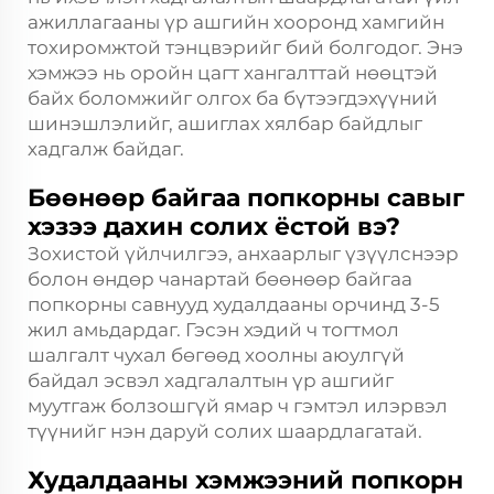
ажиллагааны үр ашгийн хооронд хамгийн
тохиромжтой тэнцвэрийг бий болгодог. Энэ
хэмжээ нь оройн цагт хангалттай нөөцтэй
байх боломжийг олгох ба бүтээгдэхүүний
шинэшлэлийг, ашиглах хялбар байдлыг
хадгалж байдаг.
Бөөнөөр байгаа попкорны савыг
хэзээ дахин солих ёстой вэ?
Зохистой үйлчилгээ, анхаарлыг үзүүлснээр
болон өндөр чанартай бөөнөөр байгаа
попкорны савнууд худалдааны орчинд 3-5
жил амьдардаг. Гэсэн хэдий ч тогтмол
шалгалт чухал бөгөөд хоолны аюулгүй
байдал эсвэл хадгалалтын үр ашгийг
муутгаж болзошгүй ямар ч гэмтэл илэрвэл
түүнийг нэн даруй солих шаардлагатай.
Худалдааны хэмжээний попкорн