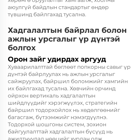
хөрөнгө оруулалтыг хамгаалж, хоолны
аюулгүй байдлын стандартыг өндөр
түвшинд байлгахад тусална.
Хадгалалтын байрлал болон
ажлын урсгалыг үр дүнтэй
болгох
Орон зайг удирдах аргууд
Хуваарилалттай бөглөөт попкорны савыг үр
дүнтэй байрлуулах нь ажлын урсгалыг
сайжруулах, байршил боломжийг хамгийн
их байлгахад тусална. Хөвчийн орчинд
ойрхон вертикаль хадгалалтын
шийдлүүдийг хэрэгжүүлэх, стратегийн
байршил тодорхойлох нь хөдөлгөөнийг
багасгаж, бүтээмжийг нэмэгдүүлнэ.
Тодорхой шошгоны систем, зохион
байгуулалттай хадгалалтын бүсүүд нь
ажилтнуудад нөөцийг хурдан олж,