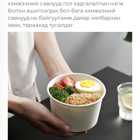
хэмжээний савнууд гол хадгалалтын нэгж
болон ашиглагдах бол бага хэмжээний
савнууд нь байгууламж даяар хялбархан
зөөх, тараахад тусалдаг.