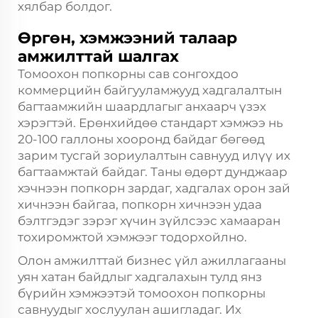
хялбар болдог.
Өргөн, хэмжээний талаар
амжилттай шалгах
Томоохон попкорны сав сонгохдоо
коммерцийн байгууламжууд хадгалалтын
багтаамжийн шаардлагыг анхаарч үзэх
хэрэгтэй. Ерөнхийдөө стандарт хэмжээ нь
20-100 галлоны хооронд байдаг бөгөөд
зарим тусгай зориулалтын савнууд илүү их
багтаамжтай байдаг. Таны өдөрт дунджаар
хэчнээн попкорн зардаг, хадгалах орон зай
хичнээн байгаа, попкорн хичнээн удаа
бэлтгэдэг зэрэг хүчин зүйлсээс хамааран
тохиромжтой хэмжээг тодорхойлно.
Олон амжилттай бизнес үйл ажиллагааны
уян хатан байдлыг хадгалахын тулд янз
бүрийн хэмжээтэй томоохон попкорны
савнуудыг хослуулан ашигладаг. Их