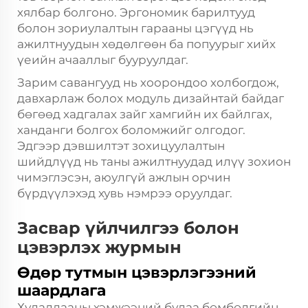
хялбар болгоно. Эргономик барилтууд
болон зориулалтын гарааны цэгүүд нь
ажилтнуудын хөдөлгөөн ба попуурыг хийх
үеийн ачааллыг бууруулдаг.
Зарим савангууд нь хоорондоо холбогдож,
давхарлаж болох модуль дизайнтай байдаг
бөгөөд хадгалах зайг хамгийн их байлгах,
ханданги болгох боломжийг олгодог.
Эдгээр дэвшилтэт зохицуулалтын
шийдлүүд нь таны ажилтнуудад илүү зохион
чимэглэсэн, аюулгүй ажлын орчин
бүрдүүлэхэд хувь нэмрээ оруулдаг.
Засвар үйлчилгээ болон
цэвэрлэх журмын
Өдөр тутмын цэвэрлэгээний
шаардлага
Худалдааны хэмжээний будаа бөмбөлгийн