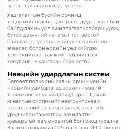
эргэлттэй ашиглахад тусална.
Хадгалалтын бүсийн орчимд
тодорхойлогдсон цэвэрлэх, дүүргэх талбай
байгуулах нь үйл ажиллагааг хялбаршуулж,
бүтээгдэхүүний чанарыг тогтвортой
байлгахад тусална. Байгуулалт нь оройн
ачаалал болон ердийн үед хийгдэх
техникийн хангамжийн үйлчилгээг
хоёуланг нь хангасан байх ёстой.
Нөөцийн удирдлагын систем
Бөглөөт попкорны савны орчин үеийн
нөөцийн удирдлагад зөвхөн нөөцийг
тоолохоос илүү үйлдлүүд орно. Цахим
хяналтын системийг нэвтрүүлснээр
хэрэглээний загварыг хянах, эрэлтийг
урьдчилан таамаглах, захидалтын
хуваарьтайгаар оновчтой болгоход тусална.
Зарим компаниуд QR код эсвэл RFID шошго