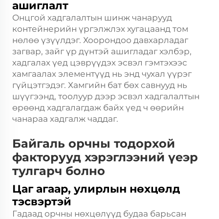
ашиглалт
Онцгой хадгалалтын шинж чанарууд
контейнерийн үргэлжлэх хугацаанд том
нөлөө үзүүлдэг. Хоорондоо давхарладаг
загвар, зайг үр дүнтэй ашигладаг хэлбэр,
хадгалах үед цэврүүдэх эсвэл гэмтэхээс
хамгаалах элементүүд нь энд чухал үүрэг
гүйцэтгэдэг. Хамгийн бат бөх савнууд нь
шүүгээнд, тоолуур дээр эсвэл хадгалалтын
өрөөнд хадгалагдаж байх үед ч өөрийн
чанараа хадгалж чаддаг.
Байгаль орчны тодорхой
факторууд хэрэглээний үеэр
тулгарч болно
Цаг агаар, улирлын нөхцөлд
тэсвэртэй
Гадаад орчны нөхцөлүүд будаа барьсан