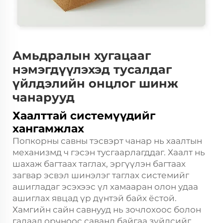
Амьдралын хугацааг
нэмэгдүүлэхэд тусалдаг
үйлдэлийн онцлог шинж
чанарууд
Хаалттай системүүдийг
хангамжлах
Попкорны савны тэсвэрт чанар нь хаалтын
механизмд ч гэсэн тусгаарлагддаг. Хаалт нь
шахаж багтаах таглах, эргүүлэн багтаах
загвар эсвэл шинэлэг таглах системийг
ашигладаг эсэхээс үл хамааран олон удаа
ашиглах явцад үр дүнтэй байх ёстой.
Хамгийн сайн савнууд нь зочлохоос болон
гадаад орчноос саванд байгаа зүйлсийг