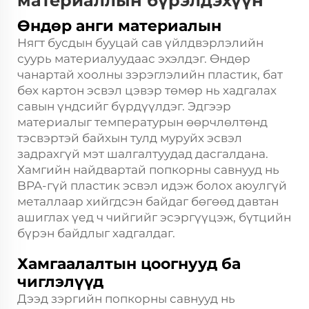
материаллын бүрэлдэхүүн
Өндөр анги материалын
Нягт бусдын
бууцай сав
үйлдвэрлэлийн
суурь материалуудаас эхэлдэг. Өндөр
чанартай хоолны зэрэглэлийн пластик, бат
бөх картон эсвэл цэвэр төмөр нь хадгалах
савын үндсийг бүрдүүлдэг. Эдгээр
материалыг температурын өөрчлөлтөнд
тэсвэртэй байхын тулд муруйх эсвэл
задрахгүй мэт шалгалтуудад дасгалдана.
Хамгийн найдвартай попкорны савнууд нь
BPA-гүй пластик эсвэл идэж болох аюулгүй
металлаар хийгдсэн байдаг бөгөөд давтан
ашиглах үед ч чийгийг эсэргүүцэж, бүтцийн
бүрэн байдлыг хадгалдаг.
Хамгаалалтын цоогнууд ба
чиглэлүүд
Дээд зэргийн попкорны савнууд нь