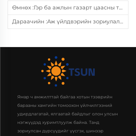
Өмнөх :
Гэр ба ажлын газарт цаасны таваг ашиглах санаатай аргууд
Дараачийн :
Аж үйлдвэрийн зориулалтаар том багтаамжит попкорны сав
Ямар ч амжилттай байгаа хотын тээврийн
барааны хамгийн томоохон үйлчилгээний
удирдлагатай, ялгаатай байдлыг олон улсын
нэгжүүдэд хуримтлуулж байна. Танд
зориулсан дүрсүүдийг үүсгэх, шинээр