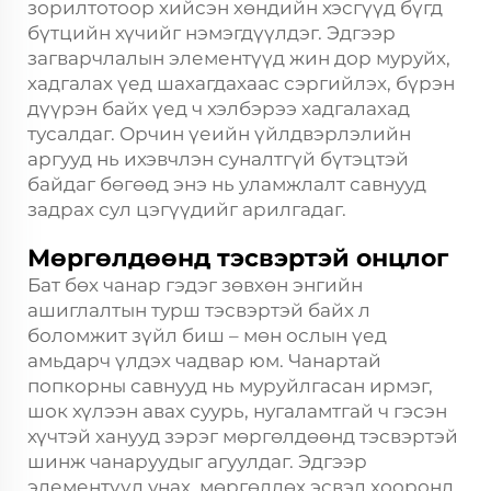
зорилтотоор хийсэн хөндийн хэсгүүд бүгд
бүтцийн хүчийг нэмэгдүүлдэг. Эдгээр
загварчлалын элементүүд жин дор муруйх,
хадгалах үед шахагдахаас сэргийлэх, бүрэн
дүүрэн байх үед ч хэлбэрээ хадгалахад
тусалдаг. Орчин үеийн үйлдвэрлэлийн
аргууд нь ихэвчлэн суналтгүй бүтэцтэй
байдаг бөгөөд энэ нь уламжлалт савнууд
задрах сул цэгүүдийг арилгадаг.
Мөргөлдөөнд тэсвэртэй онцлог
Бат бөх чанар гэдэг зөвхөн энгийн
ашиглалтын турш тэсвэртэй байх л
боломжит зүйл биш – мөн ослын үед
амьдарч үлдэх чадвар юм. Чанартай
попкорны савнууд нь муруйлгасан ирмэг,
шок хүлээн авах суурь, нугаламтгай ч гэсэн
хүчтэй ханууд зэрэг мөргөлдөөнд тэсвэртэй
шинж чанаруудыг агуулдаг. Эдгээр
элементүүд унах, мөргөлдөх эсвэл хооронд