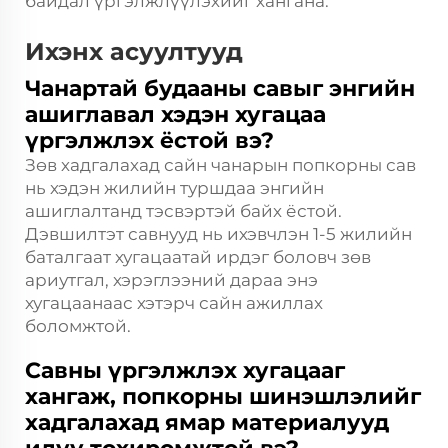
байдал үргэлжлүүлэхийг хангана.
Ихэнх асуултууд
Чанартай будааны савыг энгийн
ашиглавал хэдэн хугацаа
үргэлжлэх ёстой вэ?
Зөв хадгалахад сайн чанарын попкорны сав
нь хэдэн жилийн туршдаа энгийн
ашиглалтанд тэсвэртэй байх ёстой.
Дэвшилтэт савнууд нь ихэвчлэн 1-5 жилийн
баталгаат хугацаатай ирдэг боловч зөв
ариутгал, хэрэглээний дараа энэ
хугацаанаас хэтэрч сайн ажиллах
боломжтой.
Савны үргэлжлэх хугацааг
хангаж, попкорны шинэшлэлийг
хадгалахад ямар материалууд