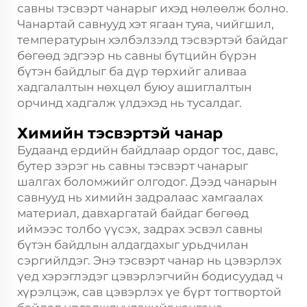
савны тэсвэрт чанарыг ихэд нөлөөлж болно.
Чанартай савнууд хэт ягаан туяа, чийгшил,
температурын хэлбэлзэлд тэсвэртэй байдаг
бөгөөд эдгээр нь савны бүтцийн бүрэн
бүтэн байдлыг ба дүр төрхийг аливаа
хадгалалтын нөхцөл буюу ашиглалтын
орчинд хадгалж үлдэхэд нь тусалдаг.
Химийн тэсвэртэй чанар
Будаанд ердийн байдлаар ордог тос, давс,
бутер зэрэг нь савны тэсвэрт чанарыг
шалгах боломжийг олгодог. Дээд чанарын
савнууд нь химийн задралаас хамгаалах
материал, давхаргатай байдаг бөгөөд
иймээс толбо үүсэх, задрах эсвэл савны
бүтэн байдлын алдагдахыг урьдчилан
сэргийлдэг. Энэ тэсвэрт чанар нь цэвэрлэх
үед хэрэглэдэг цэвэрлэгчийн бодисуудад ч
хүрэлцэж, сав цэвэрлэх үе бүрт тогтвортой