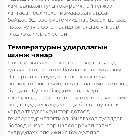
хамгаалахын тулд тохиромжтой түгжээг
хангасан бөх механизмаар хангагдсан
байдаг. Эдгээр системүүд нас барах, цагаар
нь хатуу түгжээтэй байдлыг алдахгүйгээр
гладко ажиллах ёстой.
Температурын удирдлагын
шинж чанар
Попкорны савны тэсвэрт чанарын хувьд
дулааны тогтвортой байдал маш чухал юм.
Чанартай савнууд нь шинэхэн халуун
попкорн болон хүйтэн хадгалалтын нөхцөлд
бүтцийн бүрэн байдлыг алдахгүй
тэсвэрлэдэг. Дэвшилтэт материал, загварын
онцлогууд нь конденсаци болон дулааны
хордолт үүсгэхгүйгээр дотоод
температурыг тогтмол байлгахад тусалдаг
бөгөөд ингэснээр цаг соёроход савыг
сулруулах боломжийг бууруулдаг.