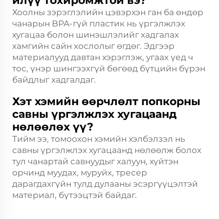
илүү тохиромжтой вэ?
Хоолны зэрэглэлийн цэвэрхэн ган ба өндөр
чанарын BPA-гүй пластик нь үргэлжлэх
хугацаа болон шинэшлэлийг хадгалах
хамгийн сайн хослолыг өгдөг. Эдгээр
материалууд давтан хэрэглэж, угаах үед ч
тос, үнэр шингээхгүй бөгөөд бүтцийн бүрэн
байдлыг хадгалдаг.
Хэт хэмийн өөрчлөлт попкорны
савны үргэлжлэх хугацаанд
нөлөөлөх үү?
Тийм ээ, томоохон хэмийн хэлбэлзэл нь
савны үргэлжлэх хугацаанд нөлөөлж болох
тул чанартай савнуудыг халуун, хүйтэн
орчинд муудах, муруйх, тресер
дарагдахгүйн тулд дулааны эсэргүүцэлтэй
материал, бүтээцтэй байдаг.