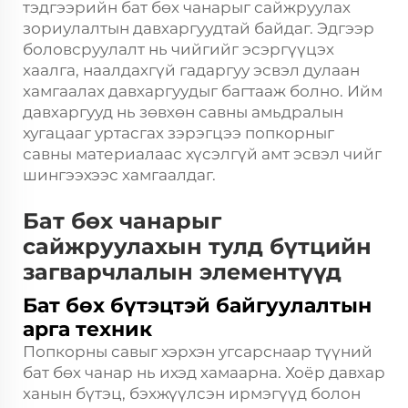
тэдгээрийн бат бөх чанарыг сайжруулах
зориулалтын давхаргуудтай байдаг. Эдгээр
боловсруулалт нь чийгийг эсэргүүцэх
хаалга, наалдахгүй гадаргуу эсвэл дулаан
хамгаалах давхаргуудыг багтааж болно. Ийм
давхаргууд нь зөвхөн савны амьдралын
хугацааг уртасгах зэрэгцээ попкорныг
савны материалаас хүсэлгүй амт эсвэл чийг
шингээхээс хамгаалдаг.
Бат бөх чанарыг
сайжруулахын тулд бүтцийн
загварчлалын элементүүд
Бат бөх бүтэцтэй байгуулалтын
арга техник
Попкорны савыг хэрхэн угсарснаар түүний
бат бөх чанар нь ихэд хамаарна. Хоёр давхар
ханын бүтэц, бэхжүүлсэн ирмэгүүд болон