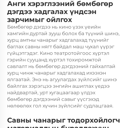
Анги хэрэглээний бөмбөгөр
дэгдээ хадгалах үндсэн
зарчимыг ойлгох
Бөмбөгөр дэгдээ нь кино үзэх үеийн
хамгийн дуртай зууш болох ба түүний шинэ,
хурц амтны чанарыг хадгалахад түүнийг
баглах савны нягт байдал маш чухал үүрэг
гүйцэтгэдэг. Кино театротойгоос хүртэл
гэрийн сууцанд хүртэл тохиромжтой
савлалт нь бөмбөгөр дэгдээний гайхалтай
хурц чинж чанарыг хадгалахад ихээхэн
ялгаатай. Энэ нь агуулагдах зүйлсийг шинэ
байлгах зэрэгцээ энгийн ашиглах үедээ
найдвартай, урт хугацаагаар үлдэх
бөмбөгөр дэгдээний савыг үүсгэхэд
нөлөөлөх гол хүчин зүйлсийг судлацгаая.
Савны чанарыг тодорхойлогч