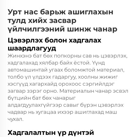
Урт нас барьж ашиглахын
тулд хийх засвар
үйлчилгээний шинж чанар
Цэвэрлэх болон хадгалах
шаардлагууд
Жинхэнэ бат бөх попкорны сав нь цэвэрлэх,
хадгалахад хялбар байх ёстой. Үүнд
автомашинтай угаах боломжтой материал,
толбо үл үлдээх гадаргуу, хоолны жижиг
хэсгүүд хагархайд орохоос сэргийлдэг
загвар зэрэг орно. Материалын чанар эсвэл
бүтцийн бат бөх чанарыг
алдагдуулахгүйгээр савыг бүрэн цэвэрлэх
чадвар нь хугацаа ихээр ашиглахад маш
чухал.
Хадгалалтын үр дүнтэй