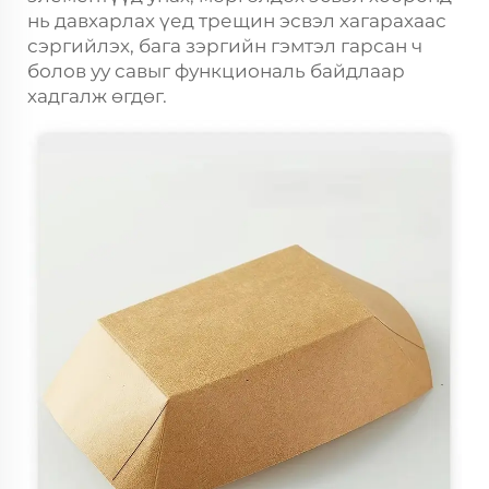
нь давхарлах үед трещин эсвэл хагарахаас
сэргийлэх, бага зэргийн гэмтэл гарсан ч
болов уу савыг функциональ байдлаар
хадгалж өгдөг.