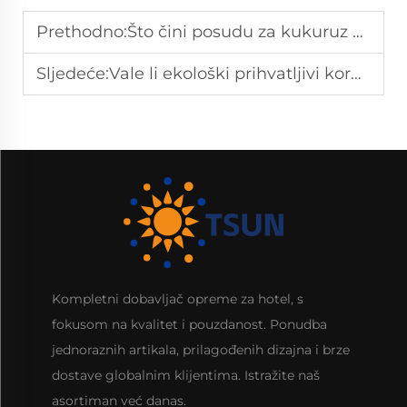
Prethodno:
Što čini posudu za kukuruz u zrnu izdržljivom?
Sljedeće:
Vale li ekološki prihvatljivi korneti za kukuruzne pahuljice?
Kompletni dobavljač opreme za hotel, s
fokusom na kvalitet i pouzdanost. Ponudba
jednoraznih artikala, prilagođenih dizajna i brze
dostave globalnim klijentima. Istražite naš
asortiman već danas.