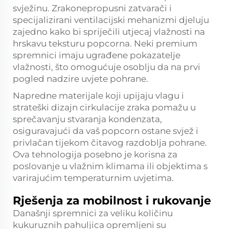
svježinu. Zrakonepropusni zatvarači i
specijalizirani ventilacijski mehanizmi djeluju
zajedno kako bi spriječili utjecaj vlažnosti na
hrskavu teksturu popcorna. Neki premium
spremnici imaju ugrađene pokazatelje
vlažnosti, što omogućuje osoblju da na prvi
pogled nadzire uvjete pohrane.
Napredne materijale koji upijaju vlagu i
strateški dizajn cirkulacije zraka pomažu u
sprečavanju stvaranja kondenzata,
osiguravajući da vaš popcorn ostane svjež i
privlačan tijekom čitavog razdoblja pohrane.
Ova tehnologija posebno je korisna za
poslovanje u vlažnim klimama ili objektima s
varirajućim temperaturnim uvjetima.
Rješenja za mobilnost i rukovanje
Današnji spremnici za veliku količinu
kukuruznih pahuljica opremljeni su