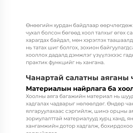
Өнөөгийн хурдан байдлаар өөрчлөгдөж 
чухал болсон бөгөөд хоол талхыг өгөх с
харагдах байдал, мөн хэрэглэх таашаалд
нь татах шиг болгох, зохион байгуулагд
хооллох дадалд дэмжлэг үзүүлэхээс гад
практик функцийг нь хангана.
Чанартай салатны аяганы 
Материалын найрлага ба хоо
Хоолны аяга багажийн материал нь шуу
хадгалах чадварыг нөлөөлдөг. Өндөр ч
ялгаруулахаас сэргийлж, шинэ орцны ам
зориулалттай материалууд хурц ханд, я
хангамжийн дотор хадгалж, бохирдохоо