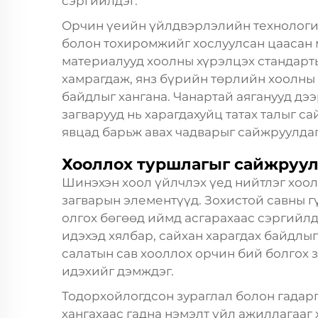
сэргийлдэг.
Орчин үеийн үйлдвэрлэлийн технологи
болон тохиромжийг хослуулсан цаасан 
материалууд хоолны хүрэлцэх стандарты
хамрагдаж, янз бүрийн төрлийн хоолны 
байдлыг хангана. Чанартай аяганууд дэ
загварууд нь харагдахуйц татах талыг са
явцад барьж авах чадварыг сайжруулдаг
Хооллох туршлагыг сайжруул
Шинэхэн хоол үйлчлэх үед нийтлэг хоо
загварын элементүүд. Зохистой савны г
олгох бөгөөд иймд асгарахаас сэргийл
идэхэд хялбар, сайхан харагдах байдлыг
салатын сав
хооллох орчин бий болгох 
идэхийг дэмждэг.
Тодорхойлогдсон зураглал болон гадарг
хангахаас гадна нэмэлт үйл ажиллагааг 