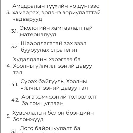
Амьдралын түүхийн үр дүнгээс
хамаарах, эрдэнэ зориулалттай
чадварууд
Экологийн хамгаалалттай
материалууд
Шаардлагатай зах зээл
бууруулах стратегит
Худалдааны хэрэглээ ба
Хоолны үйлчилгээний давуу
тал
Сурах байгууль, Хоолны
үйлчилгээний давуу тал
Арга хэмжээний төлөвлөлт
ба том цуглаан
Хувьчлалын болон брэндийн
боломжууд
Лого байршуулалт ба