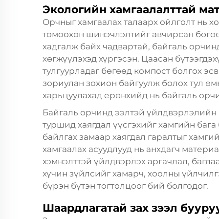
Экологийн хамгаалалттай ма
Орчныг хамгаалах талаарх ойлголт нь х
томоохон шинэчлэлтийг авчирсан бөгө
хадгалж байх чадвартай, байгаль орчин
хөгжүүлэхэд хүргэсэн. Цаасан бүтээгдэ
тулгуурладаг бөгөөд компост болгох эс
зориулан зохион байгуулж болох тул өмн
харьцуулахад ерөнхийд нь байгаль орчи
Байгаль орчинд ээлтэй үйлдвэрлэлийн
туршид хаягдал үүсгэхийг хамгийн бага
байлгах замаар хаягдал гаралтыг хамгий
хамгаалах асуудлууд нь анхдагч материа
хэмнэлттэй үйлдвэрлэх аргачлал, багла
хүчин зүйлсийг хамарч, хоолны үйлчил
бүрэн бүтэн тогтолцоог бий болгодог.
Шаардлагатай зах зээл бууру