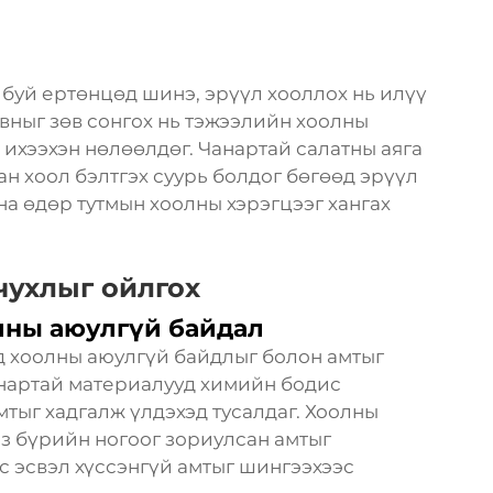
буй ертөнцөд шинэ, эрүүл хооллох нь илүү
авныг зөв сонгох нь тэжээлийн хоолны
 ихээхэн нөлөөлдөг. Чанартай салатны аяга
сан хоол бэлтгэх суурь болдог бөгөөд эрүүл
на өдөр тутмын хоолны хэрэгцээг хангах
чухлыг ойлгох
лны аюулгүй байдал
д хоолны аюулгүй байдлыг болон амтыг
анартай материалууд химийн бодис
тыг хадгалж үлдэхэд тусалдаг. Хоолны
нз бүрийн ногоог зориулсан амтыг
с эсвэл хүссэнгүй амтыг шингээхээс