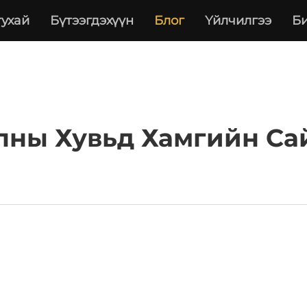
тухай
Бүтээгдэхүүн
Блог
Үйлчилгээ
Би
лны Хувьд Хамгийн Са