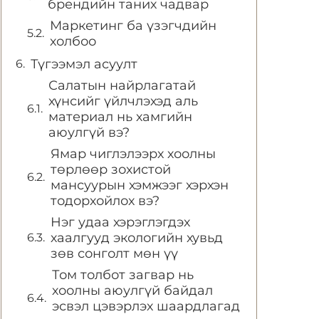
брендийн таних чадвар
Маркетинг ба үзэгчдийн
холбоо
Түгээмэл асуулт
Салатын найрлагатай
хүнсийг үйлчлэхэд аль
материал нь хамгийн
аюулгүй вэ?
Ямар чиглэлээрх хоолны
төрлөөр зохистой
мансуурын хэмжээг хэрхэн
тодорхойлох вэ?
Нэг удаа хэрэглэгдэх
хаалгууд экологийн хувьд
зөв сонголт мөн үү
Том толбот загвар нь
хоолны аюулгүй байдал
эсвэл цэвэрлэх шаардлагад