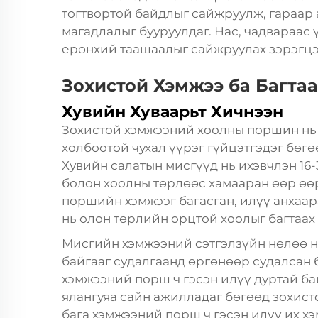
тогтвортой байдлыг сайжруулж, гараар 
магадлалыг бууруулдаг. Нас, чадвараас
ерөнхий таашаалыг сайжруулах зэрэгцээ
Зохистой Хэмжээ ба Багта
Хувийн Хуваарьт Хичнээн
Зохистой хэмжээний хоолны поршин нь 
холбоотой чухал үүрэг гүйцэтгэдэг бөг
Хувийн салатын мисгүүд нь ихэвчлэн 16
болон хоолны төрлөөс хамааран өөр өө
поршийн хэмжээг багасган, илүү анхаар
нь олон төрлийн орцтой хоолыг багтаах
Мисгийн хэмжээний сэтгэлзүйн нөлөө н
байгааг судалгаанд өргөнөөр судалсан 
хэмжээний порш ч гэсэн илүү дуртай бай
ялангуяа сайн ажилладаг бөгөөд зохист
бага хэмжээний порш ч гэсэн илүү их х