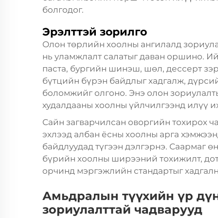
болгодог.
Эрэлттэй зорилго
Олон төрлийн хоолны ангилалд зориула
нь уламжлалт салатыг даван оршино. И
паста, бургийн шинэш, шөл, дессерт зэ
бүтцийн бүрэн байдлыг хадгалж, дүрси
боломжийг олгоно. Энэ олон зориулалт
худалдааны хоолны үйлчилгээнд илүү их
Сайн загварчилсан оворгийн тохирох ча
эхлээд албан ёсны хоолны арга хэмжээн
байдлуудад түгээн дэлгэрнэ. Саармаг өн
бүрийн хоолны ширээний тохижилт, дот
орчинд мэргэжлийн стандартыг хадгалн
Амьдралын түүхийн үр дүн
зориулалттай чадварууд