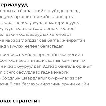
териалууд
оолны сав баглах жийрэг үйлдвэрлэлд
өд улмаар ашиг шимийн стандартыг
д эерэг нөлөө үзүүлдэг материалуудыг
хүүнүүд ихэвчлэн сэргээгдэх нөөцөд
вэл дахин боловсруулах хөтөлбөрт
ө нь хэрэглэгддэг сав баглах жийрэгтэй
нд үзүүлэх нөлөөг багасгадаг.
 процесс нь үйлдвэрлэлийн мөчлөгийн
 болгох, нөөцийн ашиглалтыг хамгийн их
н ихээр бууруулдаг. Эдгээр байгаль орчныг
л сонгох асуудлаас гадна энерги
а боодлын шаардлагыг бууруулах зэрэг
гээний сав баглах жийрэгийн орчин үеийн
улах стратегит