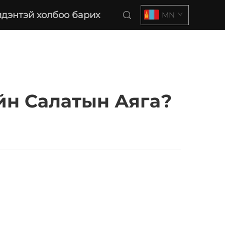
дэнтэй холбоо барих
MN
йн Салатын Аяга?