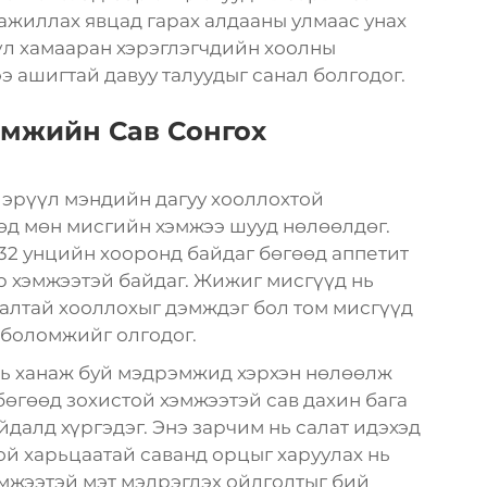
ажиллах явцад гарах алдааны улмаас унах
 үл хамааран хэрэглэгчдийн хоолны
 ашигтай давуу талуудыг санал болгодог.
амжийн Сав Сонгох
эрүүл мэндийн дагуу хооллохтой
өөд мөн мисгийн хэмжээ шууд нөлөөлдөг.
-32 унцийн хооронд байдаг бөгөөд аппетит
р хэмжээтэй байдаг. Жижиг мисгүүд нь
алтай хооллохыг дэмждэг бол том мисгүүд
 боломжийг олгодог.
ь ханаж буй мэдрэмжид хэрхэн нөлөөлж
бөгөөд зохистой хэмжээтэй сав дахин бага
далд хүргэдэг. Энэ зарчим нь салат идэхэд
ой харьцаатай саванд орцыг харуулах нь
эмжээтэй мэт мэдрэгдэх ойлголтыг бий