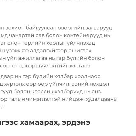
н зохион байгуулсан оворгийн загварууд
ймд чанартай сав болон контейнерүүд нь
рэг олон төрлийн хоолыг үйлчлэхэд
йн үзэмжээ алдалгүйгээр ашиглах
ын үйл ажиллагаа нь гэр бүлийн болон
 өртөг цэвэршүүлэлтийг хангана.
двар нь гэр бүлийн хялбар хоолноос
д хүртэлх өөр өөр үйлчилгээний нөхцөл
гүүд болон классик хэлбэрүүд нь янз
ор талын чимэглэлтэй нийцэж, худалдааны
а.
гээс хамаарах, эрдэнэ