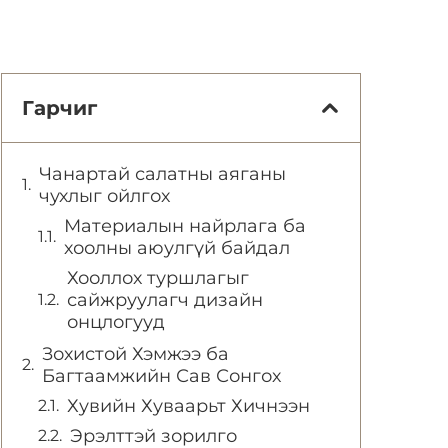
Гарчиг
Чанартай салатны аяганы
чухлыг ойлгох
Материалын найрлага ба
хоолны аюулгүй байдал
Хооллох туршлагыг
сайжруулагч дизайн
онцлогууд
Зохистой Хэмжээ ба
Багтаамжийн Сав Сонгох
Хувийн Хуваарьт Хичнээн
Эрэлттэй зорилго