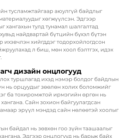
йн тусламжтайгаар аюулгүй байдлыг
материалуудыг хөгжүүлсэн. Эдгээр
г хангахын тулд тунамал шалгалтад
хувьд найдвартай бүтцийн бүхэл бүтэн
эр ихэвчлэн хийгддэг тодорхойлогдсон
йжруулахад л биш, мөн хоол бэлтгэх, идэх
.
агч дизайн онцлогууд
ллох туршлагад ихэд нэмэр болдог байдлын
үн нь орцуудыг зөөлөн холих боломжийг
дэг ба тохиромжтой ирмэгийн өргөн нь
 хангана. Сайн зохион байгуулагдсан
замаар эрүүл мэндэд сайн нөлөөтэй хоолыг
ын байдал нь зөвхөн гоо зүйн таашаалыг
хангана. Эдгээр онцлогууд нь барьж байх