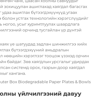
мөнгөн чанх, цаасан хоолны савнуудыг
й зохицуулан ашиглахад хаягдал багасгах
г удаа ашиглах бүтээгдэхүүнүүд угаах
э болон устгах технологийн хэрэгслүүдийг
ь ногоо, усыг хуримтлуулах шаардлага
чилгээний орчинд тусгайлан үр дүнтэй
 хаях үе шатуудад задлан шинжилгээ хийх
шиглах бүтээгдэхүүний амьдралын
л нөөцийн хэрэглээг тооцож үзэхэд орчин
йн байдаг. Зөв хаягдлын урсгалыг удирдах
улсан системд орох, газрын доор хаягдал
хыг хангана.
оолны үйлчилгээний давуу