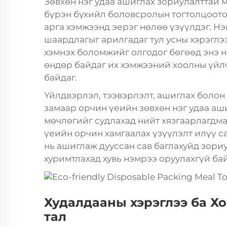
Зөвхөн нэг удаа ашиглах зориулалттай 
бүрэн бүхийл боловсролын тогтолцоото
арга хэмжээнд эерэг нөлөө үзүүлдэг. Нэ
шаардлагыг арилгадаг тул усны хэрэглэ
хэмнэх боломжийг олгодог бөгөөд энэ н
өндөр байдаг их хэмжээний хоолны үйл
байдаг.
Үйлдвэрлэл, тээвэрлэлт, ашиглах болон
замаар орчин үеийн зөвхөн нэг удаа а
мөчлөгийг судлахад нийт хязгаарлагдма
үеийн орчин хамгаалах үзүүлэлт илүү са
нь ашиглаж дууссан сав баглахуйд зори
хуримтлахад хувь нэмрээ оруулахгүй бай
Худалдааны хэрэглээ ба Х
тал