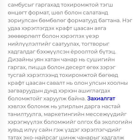
самбусыг гаргахад тохиромжтой тэгш
өнцөгт формат, шөл болон салатанд
зориулсан бөмбөлөг форматууд багтана.
Нэг
удаа хэрэглэгдэх крафт цаасан аяга
зөөвөрлөлт болон хэрэглэх үеэр
нийлүүлэлтийг саатуулах, тогтворыг
хадгалдаг бэхжүүлсэн ёроолтой бүтэц.
Дизайны уян хатан чанар нь сушигийн
гаргах, пицца болон десерт өгөх зэрэг
тусгай хэрэглээнд тохиромжтой бөгөөд
крафт цаасан савалт нь олон улсын хоолны
загваруудын дунд хэрхэн ашиглагдах
боломжтойг харуулж байна.
Захиалгат
хэвлэх боломж нь улирлын дарга настай
танилтуулга, маркетингийн мессежүүдийг
хэрэгжүүлэх боломжийг олгох ба экологийн
хувьд илүү сайн гэж үздэг хэрэглэгчдийг
татах эко-найрсаг шинж чанарыг хадгалж