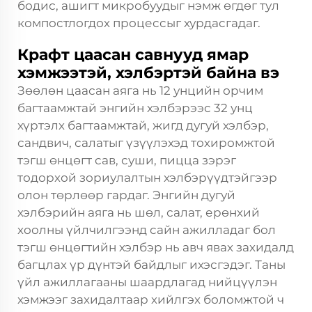
бодис, ашигт микробуудыг нэмж өгдөг тул
компостлогдох процессыг хурдасгадаг.
Крафт цаасан савнууд ямар
хэмжээтэй, хэлбэртэй байна вэ
Зөөлөн цаасан аяга нь 12 унцийн орчим
багтаамжтай энгийн хэлбэрээс 32 унц
хүртэлх багтаамжтай, жигд дугуй хэлбэр,
сандвич, салатыг үзүүлэхэд тохиромжтой
тэгш өнцөгт сав, суши, пицца зэрэг
тодорхой зориулалтын хэлбэрүүдтэйгээр
олон төрлөөр гардаг. Энгийн дугуй
хэлбэрийн аяга нь шөл, салат, ерөнхий
хоолны үйлчилгээнд сайн ажилладаг бол
тэгш өнцөгтийн хэлбэр нь авч явах захидалд
багцлах үр дүнтэй байдлыг ихэсгэдэг. Таны
үйл ажиллагааны шаардлагад нийцүүлэн
хэмжээг захидалтаар хийлгэх боломжтой ч