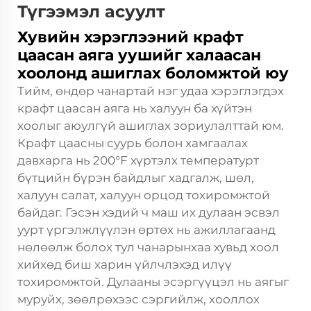
Түгээмэл асуулт
Хувийн хэрэглээний крафт
цаасан аяга уушийг халаасан
хоолонд ашиглах боломжтой юу
Тийм, өндөр чанартай нэг удаа хэрэглэгдэх
крафт цаасан аяга нь халуун ба хүйтэн
хоолыг аюулгүй ашиглах зориулалттай юм.
Крафт цаасны суурь болон хамгаалах
давхарга нь 200°F хүртэлх температурт
бүтцийн бүрэн байдлыг хадгалж, шөл,
халуун салат, халуун орцод тохиромжтой
байдаг. Гэсэн хэдий ч маш их дулаан эсвэл
уурт үргэлжлүүлэн өртөх нь ажиллагаанд
нөлөөлж болох тул чанарынхаа хувьд хоол
хийхөд биш харин үйлчлэхэд илүү
тохиромжтой. Дулааны эсэргүүцэл нь аягыг
муруйх, зөөлрөхээс сэргийлж, хооллох