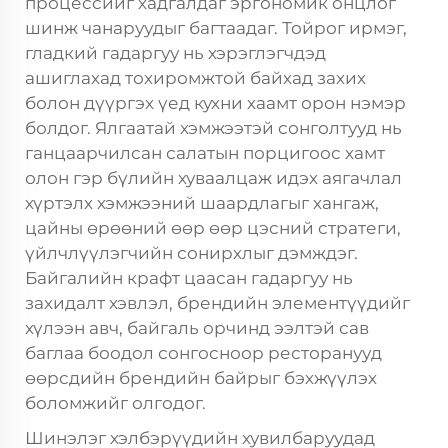
процессийг хадгалдаг эргономик онцлог
шинж чанаруудыг багтаадаг. Тойрог ирмэг,
гладкий гадаргуу нь хэрэглэгчдэд
ашиглахад тохиромжтой байхад захих
болон дүүргэх үед кухни хаамт орон нэмэр
болдог. Ялгаатай хэмжээтэй сонголтууд нь
ганцаарчилсан салатын порцигоос хамт
олон гэр бүлийн хуваалцаж идэх аягачлал
хүртэлх хэмжээний шаардлагыг хангаж,
цайны өрөөний өөр өөр цэсний стратеги,
үйлчлүүлэгчийн сонирхлыг дэмждэг.
Байгалийн крафт цаасан гадаргуу нь
захидалт хэвлэл, брендийн элементүүдийг
хүлээн авч, байгаль орчинд ээлтэй сав
баглаа боодол сонгосноор ресторанууд
өөрсдийн брендийн байрыг бэхжүүлэх
боломжийг олгодог.
Шинэлэг хэлбэрүүдийн хувилбаруудад