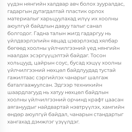
үүдэн нянгийн халдвар авч болох зууралдас,
гадаргын дутагдалтай пластик орлох
материалыг харьцуулахад илүү их хоолны
аюулгүй байдлын давуу талыг санал
болгодог. Гадна талын жигд гадаргуу нь
үйлдвэрлэлийн явцад цэвэрлэхэд хялбар
бөгөөд хоолны үйлчилгээний үед нянгийн
наалдах эсэргүүцэлтэй байдаг. Тосон
хольцууд, цайрын соус, бусад хэцүү хоолны
үйлчилгээний нөхцөл байдлуудад тустай
гажилтаас сэргийлэх чанарыг шалгаж
баталгаажуулсан. Эдгээр техникийн
шаардлагууд нь хатуу нөхцөл байдлын
хоолны үйлчилгээний орчинд крафт цаасан
аягануудыг найдвартай нэвтрүүлэх, хамгийн
өндөр аюулгүй байдал, чанарын стандартыг
хангахад дэмжлэг үзүүлдэг.