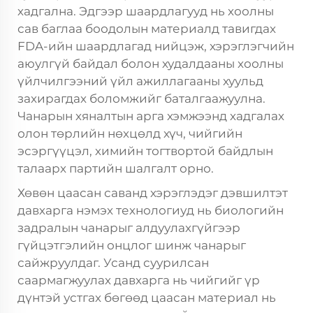
хадгална. Эдгээр шаардлагууд нь хоолны
сав баглаа боодолын материалд тавигдах
FDA-ийн шаардлагад нийцэж, хэрэглэгчийн
аюулгүй байдал болон худалдааны хоолны
үйлчилгээний үйл ажиллагааны хуульд
захирагдах боломжийг баталгаажуулна.
Чанарын хяналтын арга хэмжээнд хадгалах
олон төрлийн нөхцөлд хүч, чийгийн
эсэргүүцэл, химийн тогтвортой байдлын
талаарх партийн шалгалт орно.
Хөвөн цаасан саванд хэрэглэдэг дэвшилтэт
давхарга нэмэх технологиуд нь биологийн
задралын чанарыг алдуулахгүйгээр
гүйцэтгэлийн онцлог шинж чанарыг
сайжруулдаг. Усанд суурилсан
саармагжуулах давхарга нь чийгийг үр
дүнтэй устгах бөгөөд цаасан материал нь