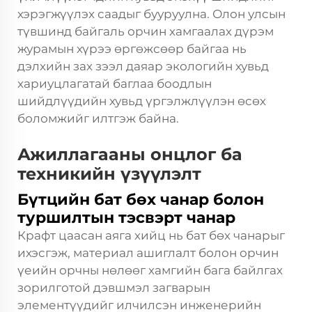
хэрэгжүүлэх саадыг бууруулна. Олон улсын
түвшинд байгаль орчин хамгаалах дүрэм
журамын хүрээ өргөжсөөр байгаа нь
дэлхийн зах зээл даяар экологийн хувьд
хариуцлагатай баглаа боодлын
шийдлүүдийн хувьд үргэлжлүүлэн өсөх
боломжийг илтгэж байна.
Ажиллагааны онцлог ба
техникийн үзүүлэлт
Бүтцийн бат бөх чанар болон
туршилтын тэсвэрт чанар
Крафт цаасан аяга хийц нь бат бөх чанарыг
ихэсгэж, материал ашиглалт болон орчин
үеийн орчны нөлөөг хамгийн бага байлгах
зорилготой дэвшмэл загварын
элементүүдийг илчилсэн инженерийн