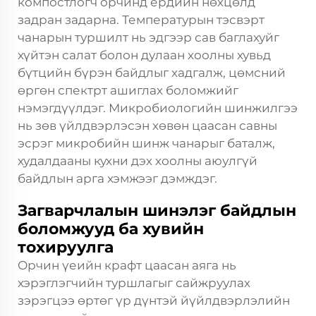
компостлогч орчинд ердийн нөхцөлд
задран задарна. Температурын тэсвэрт
чанарын туршилт нь эдгээр сав баглахуйг
хүйтэн салат болон дулаан хоолны хувьд
бүтцийн бүрэн байдлыг хадгалж, цөмсний
өргөн спектрт ашиглах боломжийг
нэмэгдүүлдэг. Микробиологийн шинжилгээ
нь зөв үйлдвэрлэсэн хөвөн цаасан савны
эсрэг микробийн шинж чанарыг баталж,
худалдааны кухни дэх хоолны аюулгүй
байдлын арга хэмжээг дэмждэг.
Загварчлалын шинэлэг байдлын
боломжууд ба хувийн
тохируулга
Орчин үеийн крафт цаасан аяга нь
хэрэглэгчийн туршлагыг сайжруулах
зэрэгцээ өртөг үр дүнтэй йүйлдвэрлэлийн