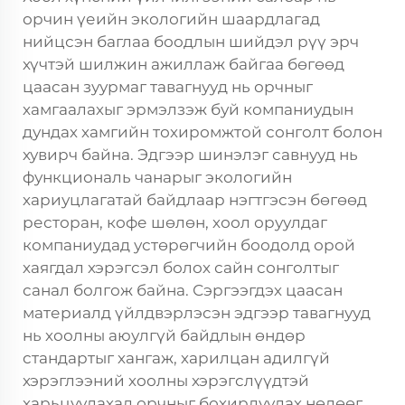
орчин үеийн экологийн шаардлагад
нийцсэн баглаа боодлын шийдэл рүү эрч
хүчтэй шилжин ажиллаж байгаа бөгөөд
цаасан зуурмаг тавагнууд нь орчныг
хамгаалахыг эрмэлзэж буй компаниудын
дундах хамгийн тохиромжтой сонголт болон
хувирч байна. Эдгээр шинэлэг савнууд нь
функциональ чанарыг экологийн
хариуцлагатай байдлаар нэгтгэсэн бөгөөд
ресторан, кофе шөлөн, хоол оруулдаг
компаниудад устөрөгчийн боодолд орой
хаягдал хэрэгсэл болох сайн сонголтыг
санал болгож байна. Сэргээгдэх цаасан
материалд үйлдвэрлэсэн эдгээр тавагнууд
нь хоолны аюулгүй байдлын өндөр
стандартыг хангаж, харилцан адилгүй
хэрэглээний хоолны хэрэгслүүдтэй
харьцуулахад орчныг бохирдуулах нөлөөг