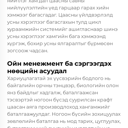
нийтлэг хаягдал цаасны савны
нийлүүлэлтийн үед гарцаар гарах хийн
хэмжээг багасгадаг. Цаасны үйлдвэрлэлд
усны хэрэглээг багасгахын тулд цикл
хураамжийн системийг ашигласнаар шинэ
усны хэрэглээг хамгийн бага хэмжээнд
хүргэж, бохир усны ялгаралтыг бүрмөсөн
зогсоож чадсан.
Ойн менежмент ба сэргээгдэх
нөөцийн асуудал
Хариуцлагатай эх үүсвэрийн бодлого нь
байгалийн орчны тэнцвэр, биологийн олон
янз байдлыг хадгалж, баталгаажсан
тэсвэртэй ногоон бүсэд суурилсан крафт
цаасан аяга производлоход хангамжийг
баталгаажуулдаг. Ногоон бүсийн зохицуулах
зөвлөлийн баталгаа нь мод тарих, цуглуулах,