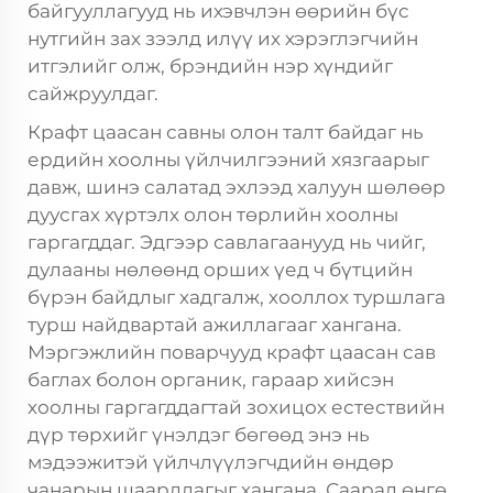
байгууллагууд нь ихэвчлэн өөрийн бүс
нутгийн зах зээлд илүү их хэрэглэгчийн
итгэлийг олж, брэндийн нэр хүндийг
сайжруулдаг.
Крафт цаасан савны олон талт байдаг нь
ердийн хоолны үйлчилгээний хязгаарыг
давж, шинэ салатад эхлээд халуун шөлөөр
дуусгах хүртэлх олон төрлийн хоолны
гаргагддаг. Эдгээр савлагаанууд нь чийг,
дулааны нөлөөнд орших үед ч бүтцийн
бүрэн байдлыг хадгалж, хооллох туршлага
турш найдвартай ажиллагааг хангана.
Мэргэжлийн поварчууд крафт цаасан сав
баглах болон органик, гараар хийсэн
хоолны гаргагддагтай зохицох естествийн
дүр төрхийг үнэлдэг бөгөөд энэ нь
мэдээжитэй үйлчлүүлэгчдийн өндөр
чанарын шаардлагыг хангана. Саарал өнгө