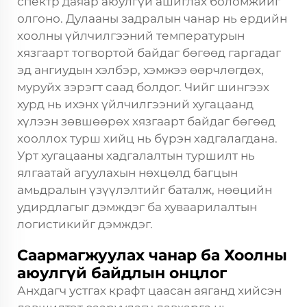
спектр даяар аюулгүй ашиглах боломжийг
олгоно. Дулааны задралын чанар нь ердийн
хоолны үйлчилгээний температурын
хязгаарт тогвортой байдаг бөгөөд гаргадаг
эд ангиудын хэлбэр, хэмжээ өөрчлөгдөх,
муруйх зэрэгт саад болдог. Чийг шингээх
хурд нь ихэнх үйлчилгээний хугацаанд
хүлээн зөвшөөрөх хязгаарт байдаг бөгөөд
хооллох турш хийц нь бүрэн хадгалагдана.
Урт хугацааны хадгалалтын туршилт нь
ялгаатай агуулахын нөхцөлд багцын
амьдралын үзүүлэлтийг баталж, нөөцийн
удирдлагыг дэмждэг ба хуваарилалтын
логистикийг дэмждэг.
Саармагжуулах чанар ба Хоолны
аюулгүй байдлын онцлог
Анхдагч устгах крафт цаасан аяганд хийсэн