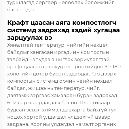
туршлагад сөргөөр нөлөөлөх боломжийг
багасгадаг.
Крафт цаасан аяга компостлогч
системд задрахад хэдий хугацаа
зарцуулах вэ
Хяналттай температур, чийгийн нөхцөл
байдлыг хангасан иргэдийн компостын
талбайд нэг удаа ашиглах зориулалттай
крафт цаасан савнууд нь ерөнхийдөө 90-180
хоногийн дотор бүрэн задардаг. Гэр дээрх
компостын системд орчин үеийн нөхцөл
байдал, жишээ нь температур, чийг,
давтамж зэргээс хамааран бүрэн задрахад
6-12 сар шаардагдаж болно. Пластикаар
будсан эсвэл хиймэл давхарга байхгүй тул
ноцох хортой үлдэгдэл үлдээхгүй цэвэр
задрана. Хоолны үлдэгдэл нэмэлт органик