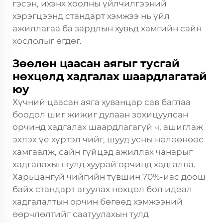
гэсэн, ихэнх хоолны үйлчилгээний
хэрэгцээнд стандарт хэмжээ нь үйл
ажиллагаа ба зардлын хувьд хамгийн сайн
хослолыг өгдөг.
Зөөлөн цаасан аягыг тусгай
нөхцөлд хадгалах шаардлагатай
юу
Хүчний цаасан аяга хуванцар сав баглаа
боодол шиг жижиг дулаан зохицуулсан
орчинд хадгалах шаардлагагүй ч, ашиглаж
эхлэх үе хүртэл чийг, шууд усны нөлөөнөөс
хамгаалж, сайн гүйцэд ажиллах чанарыг
хадгалахын тулд хуурай орчинд хадгална.
Харьцангуй чийгийн түвшин 70%-иас доош
байх стандарт агуулах нөхцөл бол идеал
хадгалалтын орчин бөгөөд хэмжээний
өөрчлөлтийг саатуулахын тулд