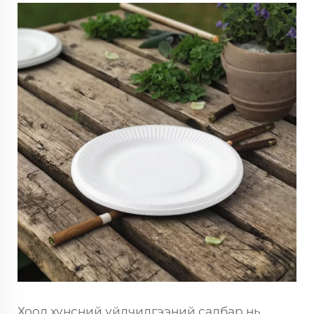
Хоол хүнсний үйлчилгээний салбар нь