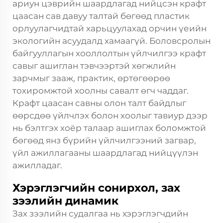
ариун цэврийн шаардлагад нийцсэн крафт
цаасан сав давуу талтай бөгөөд пластик
орлуулагчидтай харьцуулахад орчин үеийн
экологийн асуудалд хамаагүй. Боловсролын
байгууллагын хооллолтын үйлчилгээ крафт
савыг ашиглан тэвчээртэй хөгжлийн
зарчмыг зааж, практик, өртөгөөрөө
тохиромжтой хоолны савалт өгч чаддаг.
Крафт цаасан савны олон талт байдлыг
өөрсдөө үйлчлэх болон хоолыг тавиур дээр
нь бэлтгэх хоёр талаар ашиглах боломжтой
бөгөөд янз бүрийн үйлчилгээний загвар,
үйл ажиллагааны шаардлагад нийцүүлэн
ажилладаг.
Хэрэглэгчийн сонирхол, зах
зээлийн динамик
Зах зээлийн судалгаа нь хэрэглэгчдийн