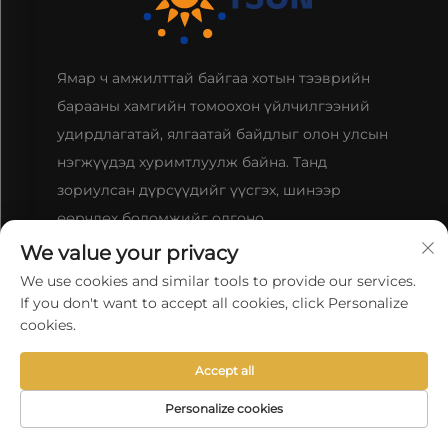
Ямар ч амжилттай байгаа хотын тээврийн
барааны хамгийн томоохон үйлчилгээний
удирдлагатай, ялгаатай байдлыг олон улсын
нэгжүүдэд хуримтлуулж байна. Танд
зориулсан дүрсүүдийг үүсгэх, шинээр
өөрчлөх боломжийг олгоно.
We value your privacy
We use cookies and similar tools to provide our services.
ХОЛБОО БАРИХ
If you don't want to accept all cookies, click Personalize
cookies.
Шанхай, Өмнөд Хятад, Пудун Нийслэлийн Чуанса
Accept all
гудамжны 6999-р дугаар, Б5 блок, 105-106 өрөө
Personalize cookies
+86-13501965616
НҮҮР ХУУДАС
БҮТЭЭГДЭХҮҮН
И-МЭЙЛ
УТАС