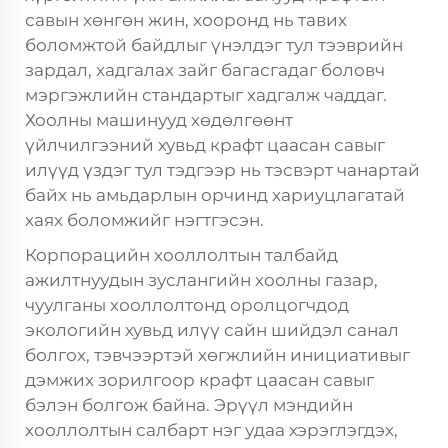
савын хөнгөн жин, хооронд нь тавих
боломжтой байдлыг үнэлдэг тул тээврийн
зардал, хадгалах зайг багасгадаг боловч
мэргэжлийн стандартыг хадгалж чаддаг.
Хоолны машинууд хөдөлгөөнт
үйлчилгээний хувьд крафт цаасан савыг
илүүд үздэг тул тэдгээр нь тэсвэрт чанартай
байх нь амьдарлын орчинд хариуцлагатай
хаях боломжийг нэгтгэсэн.
Корпорацийн хооллолтын талбайд
ажилтнуудын зуслангийн хоолны газар,
чуулганы хооллолтонд оролцогчдод
экологийн хувьд илүү сайн шийдэл санал
болгох, тэвчээртэй хөгжлийн инициативыг
дэмжих зорилгоор крафт цаасан савыг
бэлэн болгож байна. Эрүүл мэндийн
хооллолтын салбарт нэг удаа хэрэглэгдэх,