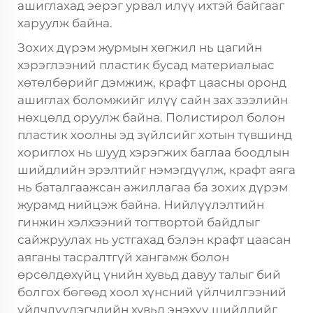
ашиглахад эерэг урвал илүү ихтэй байгааг
харуулж байна.
Зохих дүрэм журмын хөгжил нь цагийн
хэрэглээний пластик бусад материалыас
хөтөлбөрийг дэмжиж, крафт цаасны оронд
ашиглах боломжийг илүү сайн зах зээлийн
нөхцөлд оруулж байна. Полистирол болон
пластик хоолны эд зүйлсийг хотын түвшинд
хориглох нь шууд хэрэгжих баглаа боодлын
шийдлийн эрэлтийг нэмэгдүүлж, крафт аяга
нь баталгаажсан ажиллагаа ба зохих дүрэм
журамд нийцэж байна. Нийлүүлэлтийн
гинжин хэлхээний тогтвортой байдлыг
сайжруулах нь устгахад бэлэн крафт цаасан
аяганы тасралтгүй хангамж болон
өрсөлдөхүйц үнийн хувьд давуу талыг бий
болгох бөгөөд хоол хүнсний үйлчилгээний
үйлчлүүлэгчдийн хувьд энэхүү шийдлийг