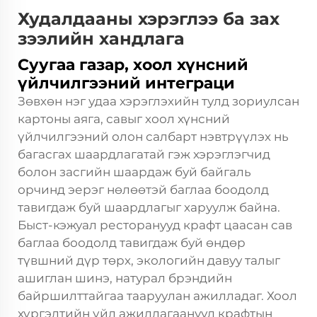
Худалдааны хэрэглээ ба зах
зээлийн хандлага
Суугаа газар, хоол хүнсний
үйлчилгээний интеграци
Зөвхөн нэг удаа хэрэглэхийн тулд зориулсан
картоны аяга, савыг хоол хүнсний
үйлчилгээний олон салбарт нэвтрүүлэх нь
багасгах шаардлагатай гэж хэрэглэгчид
болон засгийн шаардаж буй байгаль
орчинд эерэг нөлөөтэй баглаа боодолд
тавигдаж буй шаардлагыг харуулж байна.
Быст-кэжуал ресторанууд крафт цаасан сав
баглаа боодолд тавигдаж буй өндөр
түвшний дүр төрх, экологийн давуу талыг
ашиглан шинэ, натурал брэндийн
байршилттайгаа тааруулан ажилладаг. Хоол
хүргэлтийн үйл ажиллагаанууд крафтын