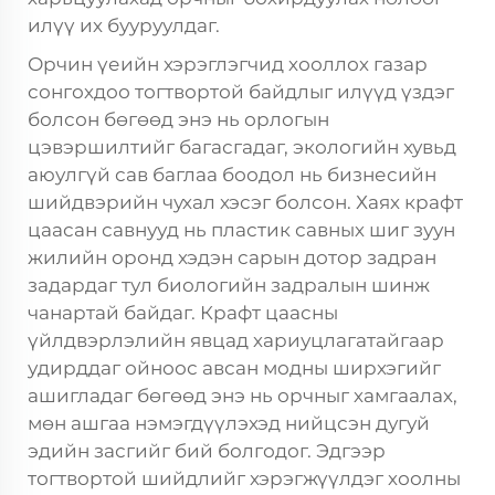
илүү их бууруулдаг.
Орчин үеийн хэрэглэгчид хооллох газар
сонгохдоо тогтвортой байдлыг илүүд үздэг
болсон бөгөөд энэ нь орлогын
цэвэршилтийг багасгадаг, экологийн хувьд
аюулгүй сав баглаа боодол нь бизнесийн
шийдвэрийн чухал хэсэг болсон. Хаях крафт
цаасан савнууд нь пластик савных шиг зуун
жилийн оронд хэдэн сарын дотор задран
задардаг тул биологийн задралын шинж
чанартай байдаг. Крафт цаасны
үйлдвэрлэлийн явцад хариуцлагатайгаар
удирддаг ойноос авсан модны ширхэгийг
ашигладаг бөгөөд энэ нь орчныг хамгаалах,
мөн ашгаа нэмэгдүүлэхэд нийцсэн дугуй
эдийн засгийг бий болгодог. Эдгээр
тогтвортой шийдлийг хэрэгжүүлдэг хоолны