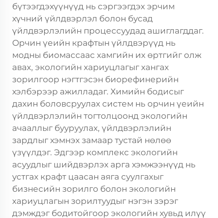
бүтээгдэхүүнүүд нь сэргээгдэх эрчим
хүчний үйлдвэрлэл болон бусад
үйлдвэрлэлийн процессуудад ашиглагддаг.
Орчин үеийн крафтын үйлдвэрүүд нь
модны биомассаас хамгийн их өртгийг олж
авах, экологийн хариуцлагыг хангах
зорилгоор нэгтгэсэн биорефинерийн
хэлбэрээр ажилладаг. Химийн бодисыг
дахин боловсруулах систем нь орчин үеийн
үйлдвэрлэлийн тогтолцоонд экологийн
ачааллыг бууруулах, үйлдвэрлэлийн
зардлыг хэмнэх замаар тустай нөлөө
үзүүлдэг. Эдгээр комплекс экологийн
асуудлыг шийдвэрлэх арга хэмжээнүүд нь
устгах крафт цаасан аяга суулгахыг
бизнесийн зорилго болон экологийн
хариуцлагын зорилтуудыг нэгэн зэрэг
дэмждэг бодитойгоор экологийн хувьд илүү