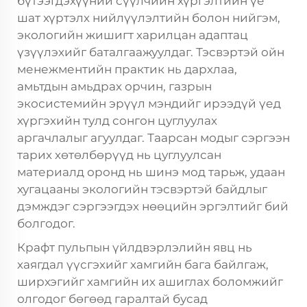
бүтээгдэхүүний сүүлчийн хүргэлтийн үе
шат хүртэлх нийлүүлэлтийн болон нийгэм,
экологийн жишигт харилцан адаптац
үзүүлэхийг баталгаажуулдаг. Тэсвэртэй ойн
менежментийн практик нь дархлаа,
амьтдын амьдрах орчин, газрын
экосистемийн эрүүл мэндийг ирээдүй үед
хүргэхийн тулд сонгон цуглуулах
аргачлалыг агуулдаг. Таарсан модыг сэргээн
тарих хөтөлбөрүүд нь цуглуулсан
материалд оронд нь шинэ мод тарьж, удаан
хугацааны экологийн тэсвэртэй байдлыг
дэмждэг сэргээгдэх нөөцийн эргэлтийг бий
болгодог.
Крафт пульпын үйлдвэрлэлийн явц нь
хаягдал үүсгэхийг хамгийн бага байлгаж,
ширхэгийг хамгийн их ашиглах боломжийг
олгодог бөгөөд гаралтай бусад