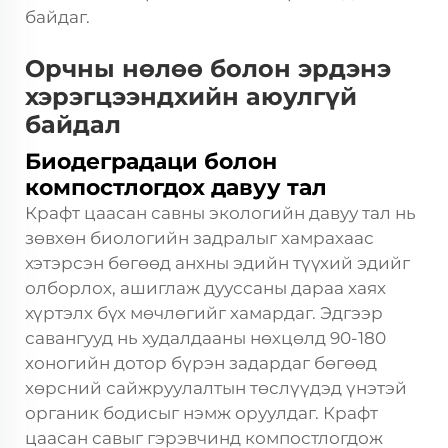
байдаг.
Орчны нөлөө болон эрдэнэ
хэрэгцээндхийн аюулгүй
байдал
Биодеградаци болон
компостлогдох давуу тал
Крафт цаасан савны экологийн давуу тал нь
зөвхөн биологийн задралыг хамрахаас
хэтэрсэн бөгөөд анхны эдийн түүхий эдийг
олборлох, ашиглаж дууссаны дараа хаях
хүртэлх бүх мөчлөгийг хамардаг. Эдгээр
савангууд нь худалдааны нөхцөлд 90-180
хоногийн дотор бүрэн задардаг бөгөөд
хөрсний сайжруулалтын төслүүдэд үнэтэй
органик бодисыг нэмж оруулдаг. Крафт
цаасан савыг гэрэвчинд компостлогдож