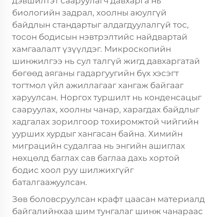
дэвшилтэт сааруулагч давхарга нь
биологийн задрал, хоолны аюулгүй
байдлын стандартыг алдагдуулалгүй тос,
тосон бодисын нэвтрэлтийс найдвартай
хамгаалалт үзүүлдэг. Микроскопийн
шинжилгээ нь сул талгүй жигд давхаргатай
бөгөөд аяганы гадаргуугийн бүх хэсэгт
тогтмол үйл ажиллагааг хангаж байгааг
харуулсан. Норгох туршилт нь конденсацыг
сааруулах, хоолны чанар, харагдах байдлыг
хадгалах зорилгоор тохиромжтой чийгийн
уурших хурдыг хангасан байна. Химийн
миграцийн судалгаа нь энгийн ашиглах
нөхцөлд баглах сав баглаа дахь хортой
бодис хоол руу шилжихгүйг
баталгаажуулсан.
Зөв боловсруулсан крафт цаасан материалд
байгалийнхаа шим тунгалаг шинж чанараас