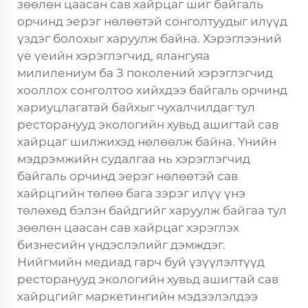
зөөлөн цаасан сав хайрцаг шиг байгаль
орчинд эерэг нөлөөтэй сонголтуудыг илүүд
үздэг болохыг харуулж байна. Хэрэглээний
үе үеийн хэрэглэгчид, ялангуяа
милилениум ба З поколений хэрэглэгчид
хооллох сонголтоо хийхдээ байгаль орчинд
хариуцлагатай байхыг чухалчилдаг тул
ресторанууд экологийн хувьд ашигтай сав
хайрцаг шилжихэд нөлөөлж байна. Үнийн
мэдрэмжийн судалгаа нь хэрэглэгчид
байгаль орчинд эерэг нөлөөтэй сав
хайрцгийн төлөө бага зэрэг илүү үнэ
төлөхөд бэлэн байдгийг харуулж байгаа тул
зөөлөн цаасан сав хайрцаг хэрэглэх
бизнесийн үндэслэлийг дэмждэг.
Нийгмийн медиад гарч буй үзүүлэлтүүд
ресторанууд экологийн хувьд ашигтай сав
хайрцгийг маркетингийн мэдээлэлдээ