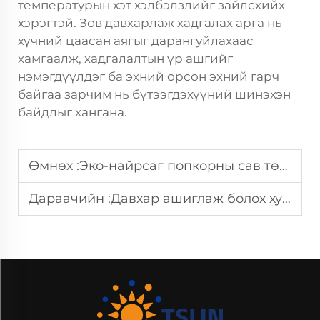
температурын хэт хэлбэлзлийг зайлсхийх
хэрэгтэй. Зөв давхарлаж хадгалах арга нь
хүчний цаасан аягыг дарангуйлахаас
хамгаалж, хадгалалтын үр ашгийг
нэмэгдүүлдэг ба эхний орсон эхний гарч
байгаа зарчим нь бүтээгдэхүүний шинэхэн
байдлыг хангана.
Өмнөх :
Эко-найрсаг попкорны сав төхөөрөмжүүдийг ашиглах эсэх вэ?
Дараачийн :
Давхар ашиглаж болох худалдааны цүнхний шилдэг чиг хандлага?