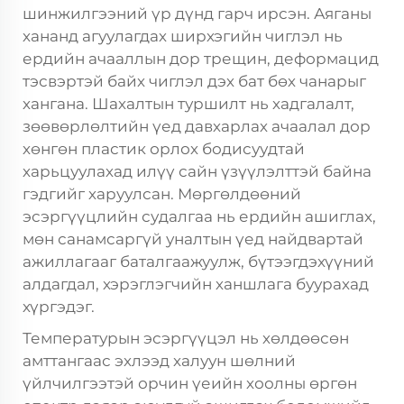
шинжилгээний үр дүнд гарч ирсэн. Аяганы
хананд агуулагдах ширхэгийн чиглэл нь
ердийн ачааллын дор трещин, деформацид
тэсвэртэй байх чиглэл дэх бат бөх чанарыг
хангана. Шахалтын туршилт нь хадгалалт,
зөөвөрлөлтийн үед давхарлах ачаалал дор
хөнгөн пластик орлох бодисуудтай
харьцуулахад илүү сайн үзүүлэлттэй байна
гэдгийг харуулсан. Мөргөлдөөний
эсэргүүцлийн судалгаа нь ердийн ашиглах,
мөн санамсаргүй уналтын үед найдвартай
ажиллагааг баталгаажуулж, бүтээгдэхүүний
алдагдал, хэрэглэгчийн ханшлага буурахад
хүргэдэг.
Температурын эсэргүүцэл нь хөлдөөсөн
амттангаас эхлээд халуун шөлний
үйлчилгээтэй орчин үеийн хоолны өргөн