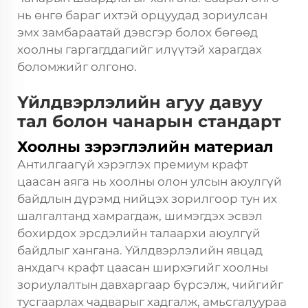
нь өнгө бараг ихтэй орцуудад зориулсан
эмх замбараатай дэвсгэр болох бөгөөд
хоолны гаргагддагийг илүүтэй харагдах
боломжийг олгоно.
Үйлдвэрлэлийн агуу давуу
тал болон чанарын стандарт
Хоолны зэрэглэлийн материал
Антилгаагүй хэрэглэх премиум крафт
цаасан аяга нь хоолны олон улсын аюулгүй
байдлын дүрэмд нийцэх зорилгоор тун их
шалгалтанд хамрагдаж, шимэгдэх эсвэл
бохирдох эрсдэлийн талаархи аюулгүй
байдлыг хангана. Үйлдвэрлэлийн явцад
анхдагч крафт цаасан ширхэгийг хоолны
зориулалтын давхаргаар бүрсэлж, чийгийг
тусгаарлах чадварыг хадгалж, амьсгалуураа