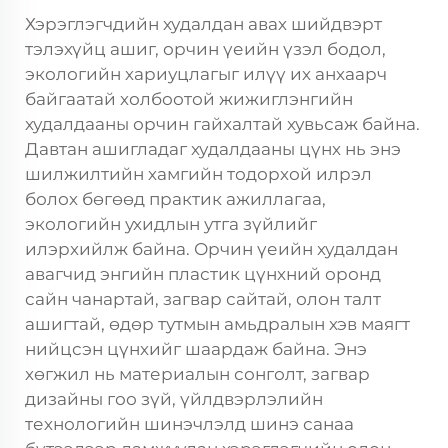
Хэрэглэгчдийн худалдан авах шийдвэрт
тэлэхүйц ашиг, орчин үеийн үзэл бодол,
экологийн хариуцлагыг илүү их анхаарч
байгаатай холбоотой жижиглэнгийн
худалдааны орчин гайхалтай хувьсаж байна.
Давтан ашигладаг худалдааны цүнх нь энэ
шилжилтийн хамгийн тодорхой илрэл
болох бөгөөд практик ажиллагаа,
экологийн ухидлын утга зүйлийг
илэрхийлж байна. Орчин үеийн худалдан
авагчид энгийн пластик цүнхний оронд
сайн чанартай, загвар сайтай, олон талт
ашигтай, өдөр тутмын амьдралын хэв маягт
нийцсэн цүнхийг шаардаж байна. Энэ
хөгжил нь материалын сонголт, загвар
дизайны гоо зүй, үйлдвэрлэлийн
технологийн шинэчлэлд шинэ санаа