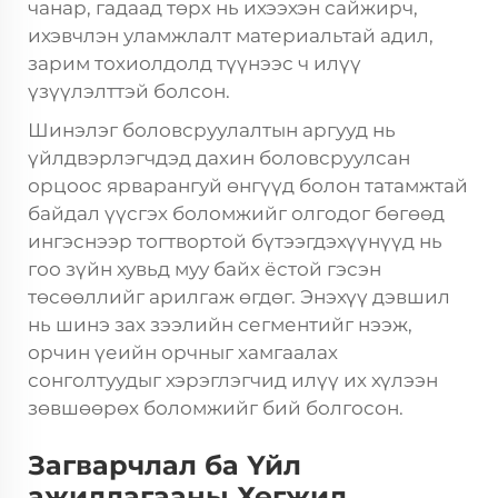
чанар, гадаад төрх нь ихээхэн сайжирч,
ихэвчлэн уламжлалт материальтай адил,
зарим тохиолдолд түүнээс ч илүү
үзүүлэлттэй болсон.
Шинэлэг боловсруулалтын аргууд нь
үйлдвэрлэгчдэд дахин боловсруулсан
орцоос ярварангуй өнгүүд болон татамжтай
байдал үүсгэх боломжийг олгодог бөгөөд
ингэснээр тогтвортой бүтээгдэхүүнүүд нь
гоо зүйн хувьд муу байх ёстой гэсэн
төсөөллийг арилгаж өгдөг. Энэхүү дэвшил
нь шинэ зах зээлийн сегментийг нээж,
орчин үеийн орчныг хамгаалах
сонголтуудыг хэрэглэгчид илүү их хүлээн
зөвшөөрөх боломжийг бий болгосон.
Загварчлал ба Үйл
ажиллагааны Хөгжил