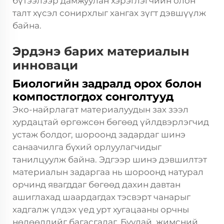
бүтээлээр дамжуулан хэрэглэгчийн олон
талт хүсэл сонирхлыг хангах зүгт дэвшүүлж
байна.
Эрдэнэ барих материалын
инноваци
Биологийн задралд орох болон
компостлогдох сонголтууд
Эко-найрлагат материалуудын зах зээл
хурдацтай өргөжсөн бөгөөд үйлдвэрлэгчид
устаж болдог, шороонд задардаг шинэ
санаачилга бүхий орлуулагчидыг
танилцуулж байна. Эдгээр шинэ дэвшилтэт
материалын задаргаа нь шороонд натурал
орчинд явагддаг бөгөөд дахин давтан
ашиглахад шаардагдах тэсвэрт чанарыг
хадгалж үлдэх үед урт хугацааны орчны
нөлөөллийг багасгадаг. Буудай, жимсний