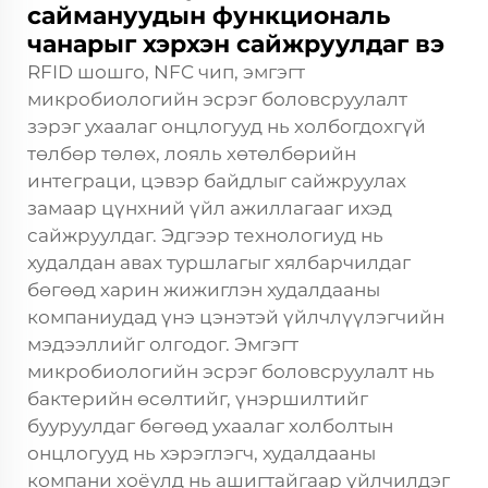
саймануудын функциональ
чанарыг хэрхэн сайжруулдаг вэ
RFID шошго, NFC чип, эмгэгт
микробиологийн эсрэг боловсруулалт
зэрэг ухаалаг онцлогууд нь холбогдохгүй
төлбөр төлөх, лояль хөтөлбөрийн
интеграци, цэвэр байдлыг сайжруулах
замаар цүнхний үйл ажиллагааг ихэд
сайжруулдаг. Эдгээр технологиуд нь
худалдан авах туршлагыг хялбарчилдаг
бөгөөд харин жижиглэн худалдааны
компаниудад үнэ цэнэтэй үйлчлүүлэгчийн
мэдээллийг олгодог. Эмгэгт
микробиологийн эсрэг боловсруулалт нь
бактерийн өсөлтийг, үнэршилтийг
бууруулдаг бөгөөд ухаалаг холболтын
онцлогууд нь хэрэглэгч, худалдааны
компани хоёулд нь ашигтайгаар үйлчилдэг