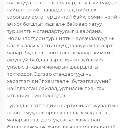
цүнхнүүд нь тэсвэрт чанар, аюулгүй байдал,
гүйцэтгэлийн шаардлагад нийцэж,
зэрэгцээ өртөг үр дүнтэй байх, орчин үеийн
ач холбогдлыг хадгалж байхаар хатуу
туршилтын стандартуудыг шаардана.
Нормчлогдсон туршилтын аргачлалууд нь
барьж авах хэсгийн хүч, даавууны тэсвэрт
чанар, будагны өнгө тогтох чанар, химийн
аюулгүй байдал зэрэг хүчин зүйлсийг
үнэлж, анхдагч чанарын шаардлагыг
тогтоодог. Эдгээр стандартууд нь
хэрэглэгчдийг хамгаалж, бүтээгдэхүүний
найдвартай байдал, урт насныг хангах
итгэлийг бий болгодог.
Гуравдагч этгээдийн сертификатжуулалтын
програмууд нь орчны талаарх мэдээлэл,
чанарын стандартуудыг үл хамааран
баталгаажуулж, хэрэглэгчдэд мэдээлэлтэй