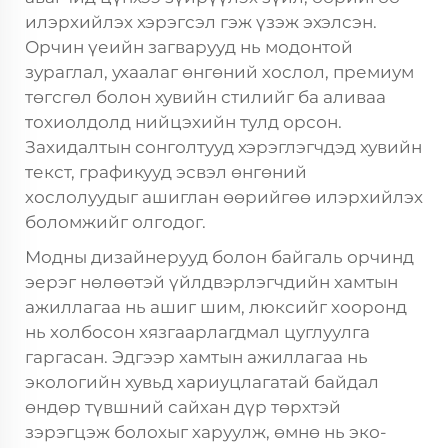
илэрхийлэх хэрэгсэл гэж үзэж эхэлсэн.
Орчин үеийн загварууд нь модонтой
зураглал, ухаалаг өнгөний хослол, премиум
төгсгөл болон хувийн стилийг ба аливаа
тохиолдолд нийцэхийн тулд орсон.
Захидалтын сонголтууд хэрэглэгчдэд хувийн
текст, графикууд эсвэл өнгөний
хослолуудыг ашиглан өөрийгөө илэрхийлэх
боломжийг олгодог.
Модны дизайнерууд болон байгаль орчинд
эерэг нөлөөтэй үйлдвэрлэгчдийн хамтын
ажиллагаа нь ашиг шим, люксийг хооронд
нь холбосон хязгаарлагдмал цуглуулга
гаргасан. Эдгээр хамтын ажиллагаа нь
экологийн хувьд хариуцлагатай байдал
өндөр түвшний сайхан дүр төрхтэй
зэрэгцэж болохыг харуулж, өмнө нь эко-