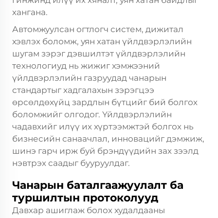
гинжинд илүү их хяналт, уян хатан байдлыг
хангана.
Автомжуулсан огтлогч систем, дижитал
хэвлэх боломж, уян хатан үйлдвэрлэлийн
шугам зэрэг дэвшилтэт үйлдвэрлэлийн
технологиуд нь жижиг хэмжээний
үйлдвэрлэлийн газруудад чанарын
стандартыг хадгалахын зэрэгцээ
өрсөлдөхүйц зардлын бүтцийг бий болгох
боломжийг олгодог. Үйлдвэрлэлийн
чадавхийг илүү их хүртээмжтэй болгох нь
бизнесийн санаачлал, инновацийг дэмжиж,
шинэ гарч ирж буй брэндүүдийн зах зээлд
нэвтрэх саадыг бууруулдаг.
Чанарын баталгаажуулалт ба
туршилтын протоколууд
Давхар ашиглаж болох худалдааны