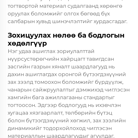
тогтвортой материал судалгаанд хөрөнгө
оруулах боломжийг олгох бөгөөд бүх
салбарын хувьд шинэчлэлтийг хурдасгадаг.
Зохицуулах нөлөө ба бодлогын
хөдөлгүүр
Нэг удаа ашиглах зориулалттай
нүүрсустөрөгчийн хайрцагт тавигдсан
засгийн газрын хяналт шаардлагууд нь
дахин ашиглагдах оронгой бүтээгдэхүүний
зах зээлд томоохон боломжийг бүрдүүлж,
чанарын сайжруулалтыг дэмжихэд чиглэсэн
хамгийн бага ажиллагааны стандартыг
тогтоосон. Эдгээр бодлогууд нь ихэвчлэн
хугацаа хязгаарлалт, төлбөрийн бүтэц
болон бүтээгдэхүүний хөгжил, зах зээлийн
динамикийг тодорхойлоход чиглэсэн
материаллын шаардлагуудыг агуулдаг.