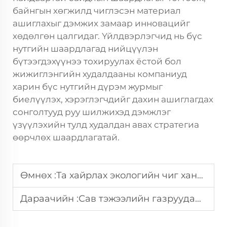
байнгын хөгжилд чиглэсэн материал
ашиглахыг дэмжих замаар инновацийг
хөдөлгөн цалгидаг. Үйлдвэрлэгчид нь бүс
нутгийн шаардлагад нийцүүлэн
бүтээгдэхүүнээ тохируулах ёстой бол
жижиглэнгийн худалдааны компаниуд
харин бүс нутгийн дүрэм журмыг
биелүүлэх, хэрэглэгчдийг дахин ашиглагдах
сонголтууд руу шилжихэд дэмжлэг
үзүүлэхийн тулд худалдан авах стратегиа
өөрчлөх шаардлагатай.
Өмнөх :
Та хайрлах экологийн чиг хандлагатай саладны аяга?
Дараачийн :
Сав тэжээлийн газруудад зориулсан хамгийн сайн захидалт хүртээмжтэй авч явах савнууд?