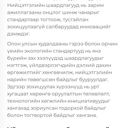
Нийцэтгэлийн шаардлагууд нь зарим
ажиллагааны онцлог шинж чанарыг
стандартаар тогтоож, тусгайлан
зохицуулаагүй салбаруудад инновацийг
дэмждэг.
Олон улсын худалдааны гэрээ болон орчин
үеийн экологийн стандартууд нь янз
бүрийн зах зээлүүдэд шаардлагуудыг
нэгтгэж, үйлдвэрлэгчдийн дэлхий дахин
өргөжилтийг хөнгөвчилж, нийцэтгэлийн
нарийн төвөгшсөн байдлыг бууруулдаг.
Эдгээр зохицуулах хүрээнүүд нь урт
хугацаат хөрөнгө оруулалтын төлөвлөлт,
технологийн хөгжлийн инициативуудыг
хангахад зориулсан тодорхой байдлыг
болон тогтвортой байдлыг хангана.