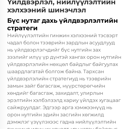
Үйлдвэрлэл, нийлүүлэлтийн
хэлхээний шинэчлэл
Бүс нутаг дахь үйлдвэрлэлтийн
стратеги
Нийлүүлэлтийн гинжин хэлхээний тэсвэрт
чадал болон тээврийн зардлын асуудлууд
нь үйлдвэрлэгчдийг бүс нутгийн зах
зээлийг илүү үр дүнтэй хангах орон нутгийн
үйлдвэрлэлийн нөхцөл байдлыг байгуулах
шаардлагатай болгож байна. Тархсан
үйлдвэрлэлийн стратегиуд нь тээврийн
замын зайг багасгаж, нүүрстөрөгчийн
хөндийг багасгаж, захидалт, улирлын
эрэлтийн хэлбэлзэлд хариу үйлдэх хугацааг
сайжруулдаг. Эдгээр арга хэмжээнүүд нь
орон нутгийн эдийн засгийн хөгжилд
дэмжлэг үзүүлэхээс гадна нийлүүлэлтийн