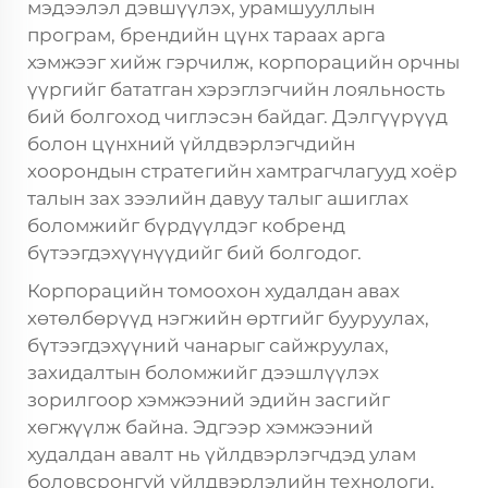
мэдээлэл дэвшүүлэх, урамшууллын
програм, брендийн цүнх тараах арга
хэмжээг хийж гэрчилж, корпорацийн орчны
үүргийг бататган хэрэглэгчийн лояльность
бий болгоход чиглэсэн байдаг. Дэлгүүрүүд
болон цүнхний үйлдвэрлэгчдийн
хоорондын стратегийн хамтрагчлагууд хоёр
талын зах зээлийн давуу талыг ашиглах
боломжийг бүрдүүлдэг кобренд
бүтээгдэхүүнүүдийг бий болгодог.
Корпорацийн томоохон худалдан авах
хөтөлбөрүүд нэгжийн өртгийг бууруулах,
бүтээгдэхүүний чанарыг сайжруулах,
захидалтын боломжийг дээшлүүлэх
зорилгоор хэмжээний эдийн засгийг
хөгжүүлж байна. Эдгээр хэмжээний
худалдан авалт нь үйлдвэрлэгчдэд улам
боловсронгуй үйлдвэрлэлийн технологи,