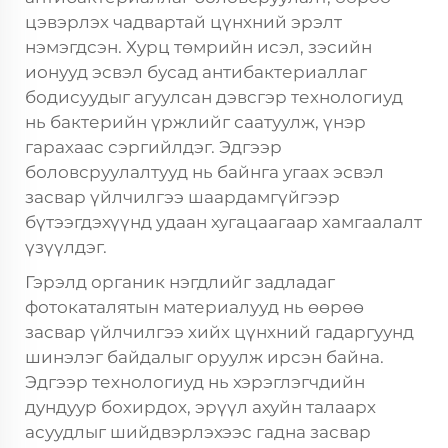
цэвэрлэх чадвартай цүнхний эрэлт
нэмэгдсэн. Хурц төмрийн исэл, зэсийн
ионууд эсвэл бусад антибактериаллаг
бодисуудыг агуулсан дэвсгэр технологиуд
нь бактерийн үржлийг саатуулж, үнэр
гарахаас сэргийлдэг. Эдгээр
боловсруулалтууд нь байнга угаах эсвэл
засвар үйлчилгээ шаардамгүйгээр
бүтээгдэхүүнд удаан хугацаагаар хамгаалалт
үзүүлдэг.
Гэрэлд органик нэгдлийг задладаг
фотокаталятын материалууд нь өөрөө
засвар үйлчилгээ хийх цүнхний гадаргуунд
шинэлэг байдалыг оруулж ирсэн байна.
Эдгээр технологиуд нь хэрэглэгчдийн
дундуур бохирдох, эрүүл ахуйн талаарх
асуудлыг шийдвэрлэхээс гадна засвар