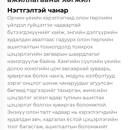
Нэгтгэлтэй чанар
Орчин үеийн хэрэглэгчид олон төрлийн
үйлдэл гүйцэтгэх чадвартай
бүтээгдэхүүнийг хайж, энгийн дэлгүүрийн
худалдан авалтаас гадуурх олон төрлийн
ашиглалтын тохиолдолд тохирох
цэцэрлэгийн загварын шаардлагыг
нэмэгдүүлж байна. Хамгийн сүүлийн үеийн
долоо хоногийн цом
авсаархай хуваарь,
хувиргаж болох чанга, модуль холболтууд
зэрэг онцлог шинж чанаруудыг агуулсан
бөгөөд тэдгээрийг тахирган, жимсийн
цэцэрлэг эсвэл өдөр тутмын ашиглах
цэцэрлэг болгон хувиргах боломжтой.
Энэхүү олон талт чадвар нь хэрэглэгчдийн
худалдан авч, хадгалах ёстой цэцэрлэгийн
тоог багасгаж, ашиглалтын боломжийг