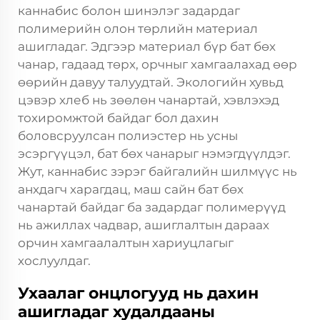
каннабис болон шинэлэг задардаг
полимерийн олон төрлийн материал
ашигладаг. Эдгээр материал бүр бат бөх
чанар, гадаад төрх, орчныг хамгаалахад өөр
өөрийн давуу талуудтай. Экологийн хувьд
цэвэр хлеб нь зөөлөн чанартай, хэвлэхэд
тохиромжтой байдаг бол дахин
боловсруулсан полиэстер нь усны
эсэргүүцэл, бат бөх чанарыг нэмэгдүүлдэг.
Жут, каннабис зэрэг байгалийн шилмүүс нь
анхдагч харагдац, маш сайн бат бөх
чанартай байдаг ба задардаг полимерүүд
нь ажиллах чадвар, ашиглалтын дараах
орчин хамгаалалтын хариуцлагыг
хослуулдаг.
Ухаалаг онцлогууд нь дахин
ашигладаг худалдааны