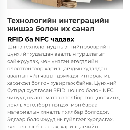
Технологийн интеграцийн
жишээ болон их санал
RFID ба NFC чадавх
Шинэ технологиуд нь энгийн зөөврийн
цүнхийг худалдан авалтын туршлагыг
сайжруулах, мөн үнэтэй өгөгдлийн
ололттойгоор харилцагчдын худалдан
авалтын үйл явцыг дэмждэг интерактив
хэрэгсэл болгон хувиргаж байна. Цүнхний
бүтцэд суулгасан RFID шошго болон NFC
чипүүд нь автоматаар төлбөр тооцоог хийх,
лояль хөтөлбөрт нэгдэх, мөн бараа
материалын хяналтыг хялбар болгодог.
Эдгээр боломжууд нь гүйлгээг хурдасгах,
хүлээлгээг багасгах, харилцагчийн