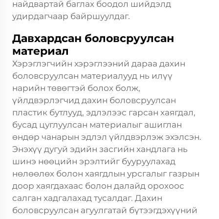
найдвартай баглах боодол шийдэлд
удирдагчаар байршуулдаг.
Давхардсан боловсруулсан
материал
Хэрэглэгчийн хэрэглээний дараа дахин
боловсруулсан материалууд нь илүү
нарийн төвөгтэй болох болж,
үйлдвэрлэгчид дахин боловсруулсан
пластик бутлууд, эдлэлээс гарсан хаягдал,
бусад цуглуулсан материалыг ашиглан
өндөр чанарын эдлэл үйлдвэрлэж эхэлсэн.
Энэхүү дугуй эдийн засгийн хандлага нь
шинэ нөөцийн эрэлтийг бууруулахад
нөлөөлөх болон хаягдлын урсгалыг газрын
доор хаягдахаас болон далайд орохоос
салган хадгалахад тусалдаг. Дахин
боловсруулсан агуулгатай бүтээгдэхүүний