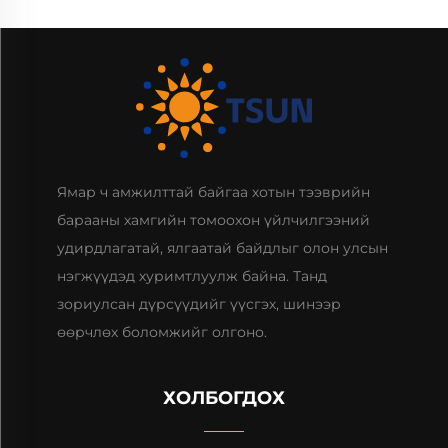
Ямар ч амжилттай байгаа хотын тээврийн
барааны хамгийн томоохон үйлчилгээний
удирдлагатай, ялгаатай байдлыг олон улсын
нэгжүүдэд хуримтлуулж байна. Танд
зориулсан дүрсүүдийг үүсгэх, шинээр
өөрчлөх боломжийг олгоно.
ХОЛБОГДОХ