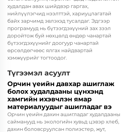
худалдан авах шийдвэр гаргах,
нийлүүлэгчид нээлттэй, хариуцлагатай
байх зарчимд эвлэхэд тусалдаг. Эдгээр
програмууд нь бүтээгдэхүүний зах зээл
доройтож буй нөхцөлд өндөр чанартай
бүтээгдэхүүнийг доогуур чанартай
өрсөлдөгчөөс ялгах найдвартай
хэмжүүрийг тогтоодог.
Түгээмэл асуулт
Орчин үеийн давхар ашиглаж
болох худалдааны цүнхэнд
хамгийн ихэвчлэн ямар
материалуудыг ашигладаг вэ
Орчин үеийн дахин ашигладаг худалдааны
сайманууд нь экологийн хувьд цэвэр хлеб,
дахин боловсруулсан полиэстер, жут,