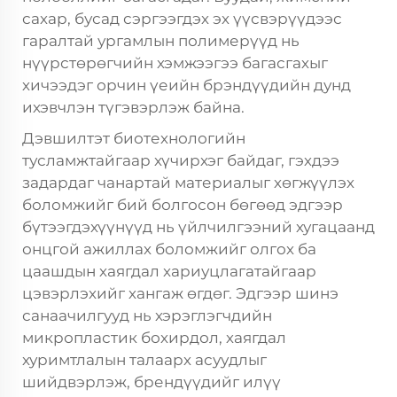
сахар, бусад сэргээгдэх эх үүсвэрүүдээс
гаралтай ургамлын полимерүүд нь
нүүрстөрөгчийн хэмжээгээ багасгахыг
хичээдэг орчин үеийн брэндүүдийн дунд
ихэвчлэн түгэвэрлэж байна.
Дэвшилтэт биотехнологийн
тусламжтайгаар хүчирхэг байдаг, гэхдээ
задардаг чанартай материалыг хөгжүүлэх
боломжийг бий болгосон бөгөөд эдгээр
бүтээгдэхүүнүүд нь үйлчилгээний хугацаанд
онцгой ажиллах боломжийг олгох ба
цаашдын хаягдал хариуцлагатайгаар
цэвэрлэхийг хангаж өгдөг. Эдгээр шинэ
санаачилгууд нь хэрэглэгчдийн
микропластик бохирдол, хаягдал
хуримтлалын талаарх асуудлыг
шийдвэрлэж, брендүүдийг илүү