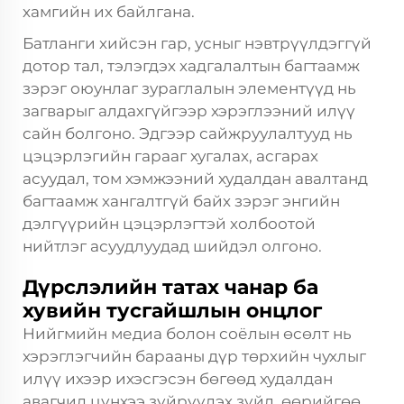
хамгийн их байлгана.
Батланги хийсэн гар, усныг нэвтрүүлдэггүй
дотор тал, тэлэгдэх хадгалалтын багтаамж
зэрэг оюунлаг зураглалын элементүүд нь
загварыг алдахгүйгээр хэрэглээний илүү
сайн болгоно. Эдгээр сайжруулалтууд нь
цэцэрлэгийн гарааг хугалах, асгарах
асуудал, том хэмжээний худалдан авалтанд
багтаамж хангалтгүй байх зэрэг энгийн
дэлгүүрийн цэцэрлэгтэй холбоотой
нийтлэг асуудлуудад шийдэл олгоно.
Дүрслэлийн татах чанар ба
хувийн тусгайшлын онцлог
Нийгмийн медиа болон соёлын өсөлт нь
хэрэглэгчийн барааны дүр төрхийн чухлыг
илүү ихээр ихэсгэсэн бөгөөд худалдан
авагчид цүнхээ зүйрүүлэх зүйл, өөрийгөө