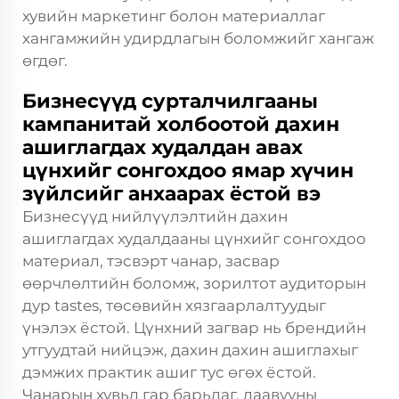
хувийн маркетинг болон материаллаг
хангамжийн удирдлагын боломжийг хангаж
өгдөг.
Бизнесүүд сурталчилгааны
кампанитай холбоотой дахин
ашиглагдах худалдан авах
цүнхийг сонгохдоо ямар хүчин
зүйлсийг анхаарах ёстой вэ
Бизнесүүд нийлүүлэлтийн дахин
ашиглагдах худалдааны цүнхийг сонгохдоо
материал, тэсвэрт чанар, засвар
өөрчлөлтийн боломж, зорилтот аудиторын
дур tastes, төсөвийн хязгаарлалтуудыг
үнэлэх ёстой. Цүнхний загвар нь брендийн
утгуудтай нийцэж, дахин дахин ашиглахыг
дэмжих практик ашиг тус өгөх ёстой.
Чанарын хувьд гар барьдаг, даавууны