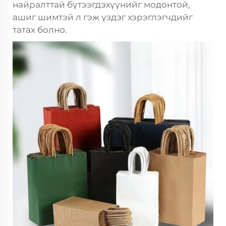
найралттай бүтээгдэхүүнийг модонтой,
ашиг шимтэй л гэж үздэг хэрэглэгчдийг
татах болно.