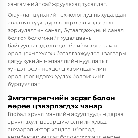
хангамжийг сайжруулахад тусалдаг.
Оюунлаг цүнхний технологиуд нь худалдан
авалтын түүх, дур сонирхолд үндэслэн
зориулалтын санал, бүтээгдэхүүний санал
болгох боломжийг худалдааны
байгууллагад олгодог ба ийм арга зам нь
оролцохыг хүсэж баталгаажуулсан загварын
дагуу хувийн мэдээллийн нууцлалыг
хүндэтгэсэн нөхцөлд харилцагчийн
оролцоог идэвхжүүлэх боломжийг
бүрдүүлдэг.
Эмгэгтөрөгчийн эсрэг болон
өөрөө цэвэрлэгдэх чанар
Глобал эрүүл мэндийн асуудлуудын дараа
эрүүл ахуй, цэвэршүүлэлтийн хувьд
анхаарал ихээр хандсан бөгөөд
антибактериаллаг боловсруулалт, өөрөө