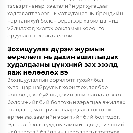
тэсвэрт чанар, хэвлэлийн урт хугацааг
хадгалалт зэрэг нь урт хугацааны брендийн
нэр танихуй болон эерэгээр харилцагчид
үйлчлэхэд хүргэх рекламын хөрөнгө
оруулалтыг хангах ёстой.
Зохицуулах дүрэм журмын
өөрчлөлт нь дахин ашиглагдах
худалдааны цүнхний зах зээлд
яаж нөлөөлөх вэ
Зохицуулалтын өөрчлөлт, тухайлбал,
хуванцар найруулыг хориглох, төлбөр
ношоогдож буй нь дахин ашиглагдах орлох
боломжийг бий болгохын зэрэгцээ ажиллах
стандарт, материал шаардлага тогтоож
өргөн зах зээлийн эрэлтийг бий болгодог.
Эдгээр бодлогууд нь хамгийн доод түвшний
найдвартай байдлын шаардлагыг тогтоож,