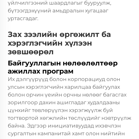
үйлчилгээний шаардлагыг бууруулж,
бүтээгдэхүүний амьдралын хугацааг
уртасгадаг.
Зах зээлийн өргөжилт ба
хэрэглэгчийн хүлээн
зөвшөөрөл
Байгууллагын нөлөөлөлтөөр
ажиллах програм
Их дэлгүүрүүд болон корпорациуд олон
улсын хэрэглэгчийн харилцаа байгуулах
болон орчин үеийн орчны нөлөөг багасгах
зорилгоор дахин ашигладаг худалдааны
цүнхийг төвлөрүүлэн хэрэгжүүлж буй
тогтвортой хөгжлийн төслүүдийг нэвтрүүлж
байна. Эдгээр инициативуудад ихэвчлэн
сургалтын кампанитай хамт олон нийтийн