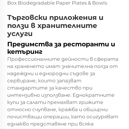
Търговски приложения и
ползи в хранителните
услуги
Предимства за ресторанти и
кетъринг
Профессионалните дейности в сферата
на храненето имат значителна полза от
надеждни и еднородни съдове за
сервиране, които запазват
стандартите за качество при
интензивно използване. Еднократните
купи за салати премахват грижите
относно счупване, кражба и обширни
почистващи операции, като осигуряват
еднакво представяне при всяка