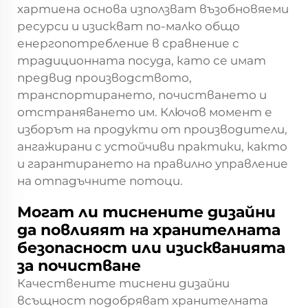
хартиена основа използват възобновяеми
ресурси и изискват по-малко общо
енергопотребление в сравнение с
традиционната посуда, като се имат
предвид производството,
транспортирането, почистването и
отстраняването им. Ключов момент е
изборът на продукти от производители,
ангажирани с устойчиви практики, както
и гарантирането на правилно управление
на отпадъчните потоци.
Могат ли тиснените дизайни
да повлияят на хранителната
безопасност или изискванията
за почистване
Качествените тиснени дизайни
всъщност подобряват хранителната