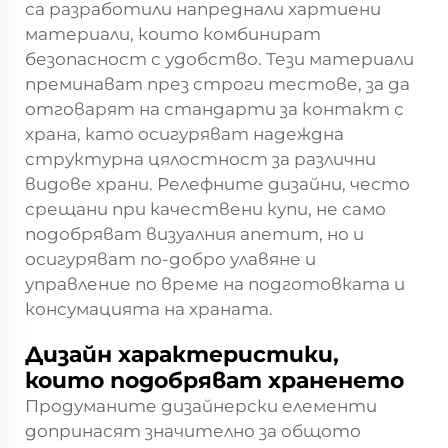
са разработили напреднали хартиени
материали, които комбинират
безопасност с удобство. Тези материали
преминават през строги тестове, за да
отговарят на стандарти за контакт с
храна, като осигуряват надеждна
структурна цялостност за различни
видове храни. Релефните дизайни, често
срещани при качествени купи, не само
подобряват визуалния апетит, но и
осигуряват по-добро улавяне и
управление по време на подготовката и
консумацията на храната.
Дизайн характеристики,
които подобряват храненето
Продуманите дизайнерски елементи
допринасят значително за общото