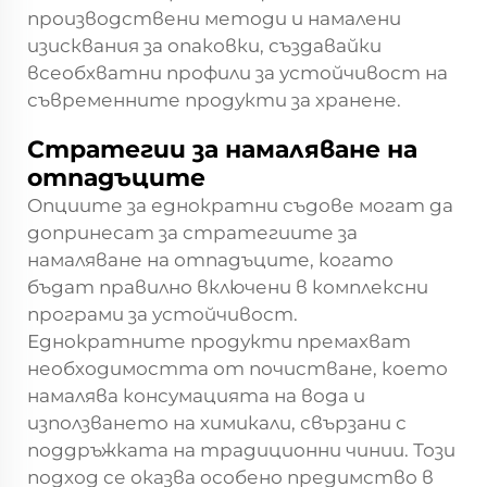
производствени методи и намалени
изисквания за опаковки, създавайки
всеобхватни профили за устойчивост на
съвременните продукти за хранене.
Стратегии за намаляване на
отпадъците
Опциите за еднократни съдове могат да
допринесат за стратегиите за
намаляване на отпадъците, когато
бъдат правилно включени в комплексни
програми за устойчивост.
Еднократните продукти премахват
необходимостта от почистване, което
намалява консумацията на вода и
използването на химикали, свързани с
поддръжката на традиционни чинии. Този
подход се оказва особено предимство в