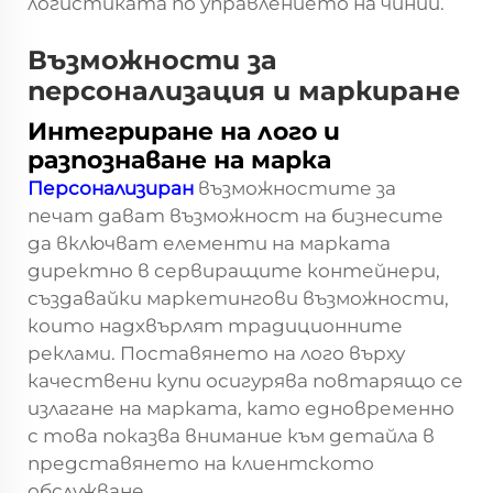
логистиката по управлението на чинии.
Възможности за
персонализация и маркиране
Интегриране на лого и
разпознаване на марка
Персонализиран
възможностите за
печат дават възможност на бизнесите
да включват елементи на марката
директно в сервиращите контейнери,
създавайки маркетингови възможности,
които надхвърлят традиционните
реклами. Поставянето на лого върху
качествени купи осигурява повтарящо се
излагане на марката, като едновременно
с това показва внимание към детайла в
представянето на клиентското
обслужване.