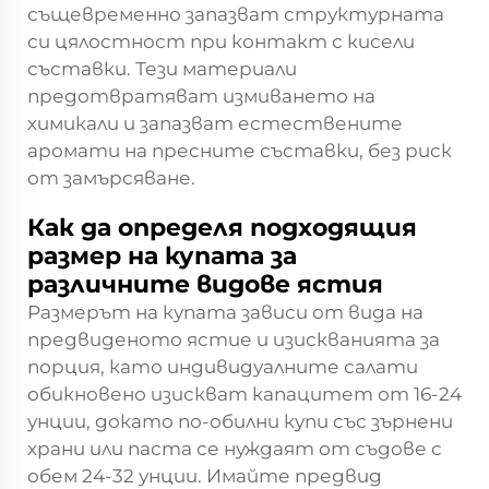
същевременно запазват структурната
си цялостност при контакт с кисели
съставки. Тези материали
предотвратяват измиването на
химикали и запазват естествените
аромати на пресните съставки, без риск
от замърсяване.
Как да определя подходящия
размер на купата за
различните видове ястия
Размерът на купата зависи от вида на
предвиденото ястие и изискванията за
порция, като индивидуалните салати
обикновено изискват капацитет от 16-24
унции, докато по-обилни купи със зърнени
храни или паста се нуждаят от съдове с
обем 24-32 унции. Имайте предвид