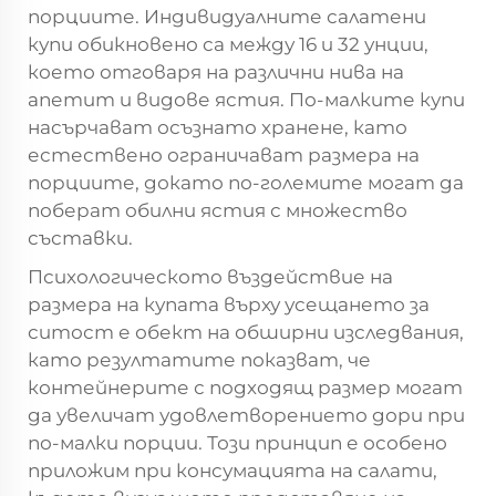
порциите. Индивидуалните салатени
купи обикновено са между 16 и 32 унции,
което отговаря на различни нива на
апетит и видове ястия. По-малките купи
насърчават осъзнато хранене, като
естествено ограничават размера на
порциите, докато по-големите могат да
поберат обилни ястия с множество
съставки.
Психологическото въздействие на
размера на купата върху усещането за
ситост е обект на обширни изследвания,
като резултатите показват, че
контейнерите с подходящ размер могат
да увеличат удовлетворението дори при
по-малки порции. Този принцип е особено
приложим при консумацията на салати,