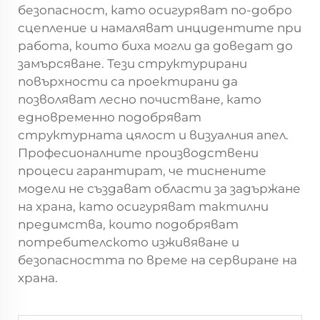
безопасност, като осигуряват по-добро
сцепление и намаляват инцидентите при
работа, които биха могли да доведат до
замърсяване. Тези структурирани
повърхности са проектирани да
позволяват лесно почистване, като
едновременно подобряват
структурната цялост и визуалния апел.
Професионалните производствени
процеси гарантират, че тиснените
модели не създават области за задържане
на храна, като осигуряват тактилни
предимства, които подобряват
потребителското изживяване и
безопасността по време на сервиране на
храна.