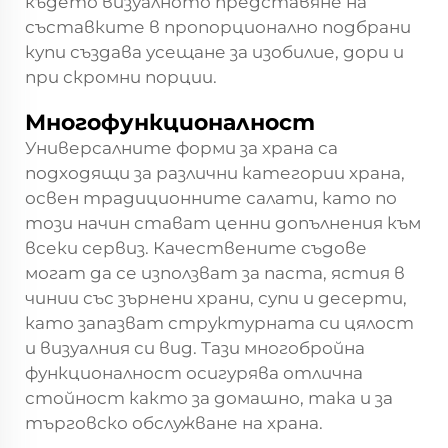
където визуалното представяне на
съставките в пропорционално подбрани
купи създава усещане за изобилие, дори и
при скромни порции.
Многофункционалност
Универсалните форми за храна са
подходящи за различни категории храна,
освен традиционните салати, като по
този начин стават ценни допълнения към
всеки сервиз. Качествените съдове
могат да се използват за паста, ястия в
чинии със зърнени храни, супи и десерти,
като запазват структурната си цялост
и визуалния си вид. Тази многобройна
функционалност осигурява отлична
стойност както за домашно, така и за
търговско обслужване на храна.