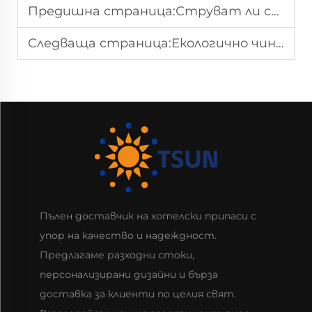
Предишна страница:
Струват ли си екологичните кутии за пуканка?
Следваща страница:
Екологично чинии за салата, които ще харесате?
Пълен доставчик на хотелски припаси с
упор на качество и надеждност.
Предлагаме разходни стоки,
персонализирани дизайни и бърза
доставка за клиенти по целия свят.