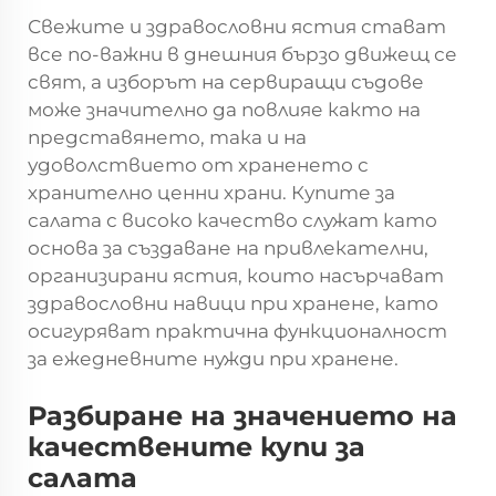
Свежите и здравословни ястия стават
все по-важни в днешния бързо движещ се
свят, а изборът на сервиращи съдове
може значително да повлияе както на
представянето, така и на
удоволствието от храненето с
хранително ценни храни. Купите за
салата с високо качество служат като
основа за създаване на привлекателни,
организирани ястия, които насърчават
здравословни навици при хранене, като
осигуряват практична функционалност
за ежедневните нужди при хранене.
Разбиране на значението на
качествените купи за
салата