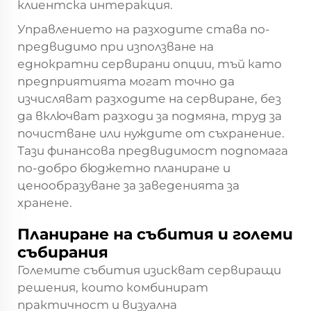
клиентска интеракция.
Управлението на разходите става по-
предвидимо при използване на
еднократни сервирани опции, тъй като
предприятията могат точно да
изчисляват разходите на сервиране, без
да включват разходи за подмяна, труд за
почистване или нуждите от съхранение.
Тази финансова предвидимост подпомага
по-добро бюджетно планиране и
ценообразуване за заведенията за
хранене.
Планиране на събития и големи
събирания
Големите събития изискват сервиращи
решения, които комбинират
практичност и визуална