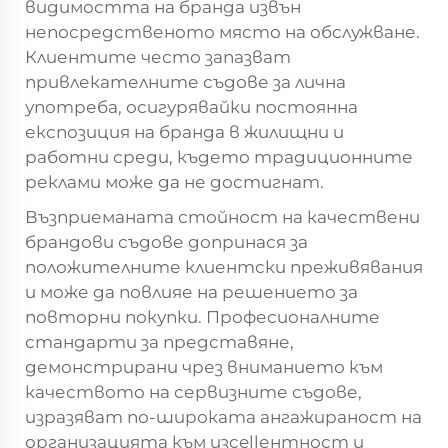
видимостта на бранда извън
непосредственото място на обслужване.
Клиентите често запазват
привлекателните съдове за лична
употреба, осигурявайки постоянна
експозиция на бранда в жилищни и
работни среди, където традиционните
реклами може да не достигнат.
Възприеманата стойност на качествени
брандови съдове допринася за
положителните клиентски преживявания
и може да повлияе на решението за
повторни покупки. Професионалните
стандарти за представяне,
демонстрирани чрез вниманието към
качеството на сервизните съдове,
изразяват по-широката ангажираност на
организацията към изcellентност и