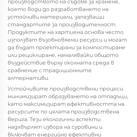
производството на съдове за хранене,
което води до разработването на
устойчиви материали, запазващи
стандартите за производителност.
Продуктите на хартиена основа често
използват възобновяеми ресурси и могат
да бъдат проектирани за компостиране
или рециклиране, намалявайки общото
въздействие върху околната среда в
сравнение с традиционните
алтернативи.
Устойчивите производствени процеси
минимизират образуването на отпадъци,
като максимизират ефективността на
ресурсите по цялата производствена
верига. Тези екологични аспекти
надхвърлят избора на суровини и
включват енергийно ефективни