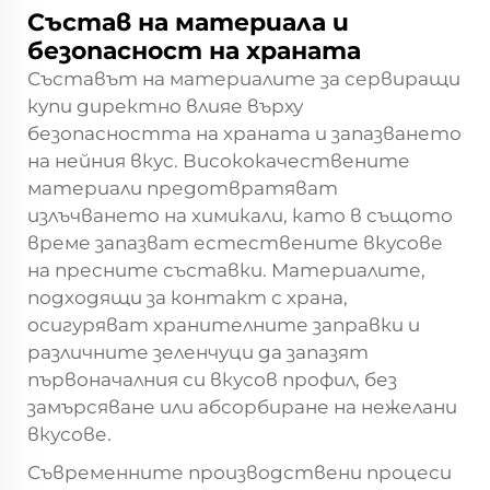
Състав на материала и
безопасност на храната
Съставът на материалите за сервиращи
купи директно влияе върху
безопасността на храната и запазването
на нейния вкус. Висококачествените
материали предотвратяват
излъчването на химикали, като в същото
време запазват естествените вкусове
на пресните съставки. Материалите,
подходящи за контакт с храна,
осигуряват хранителните заправки и
различните зеленчуци да запазят
първоначалния си вкусов профил, без
замърсяване или абсорбиране на нежелани
вкусове.
Съвременните производствени процеси