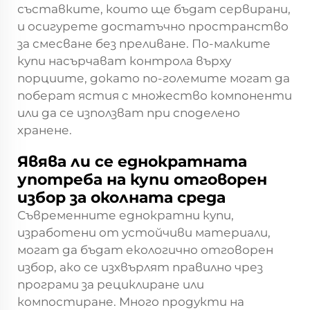
съставките, които ще бъдат сервирани,
и осигурете достатъчно пространство
за смесване без преливане. По-малките
купи насърчават контрола върху
порциите, докато по-големите могат да
поберат ястия с множество компоненти
или да се използват при споделено
хранене.
Явява ли се еднократната
употреба на купи отговорен
избор за околната среда
Съвременните еднократни купи,
изработени от устойчиви материали,
могат да бъдат екологично отговорен
избор, ако се изхвърлят правилно чрез
програми за рециклиране или
компостиране. Много продукти на