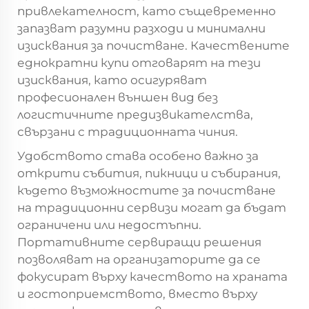
привлекателност, като същевременно
запазват разумни разходи и минимални
изисквания за почистване. Качествените
еднократни купи отговарят на тези
изисквания, като осигуряват
професионален външен вид без
логистичните предизвикателства,
свързани с традиционната чиния.
Удобството става особено важно за
открити събития, пикници и събирания,
където възможностите за почистване
на традиционни сервизи могат да бъдат
ограничени или недостъпни.
Портативните сервиращи решения
позволяват на организаторите да се
фокусират върху качеството на храната
и гостоприемството, вместо върху