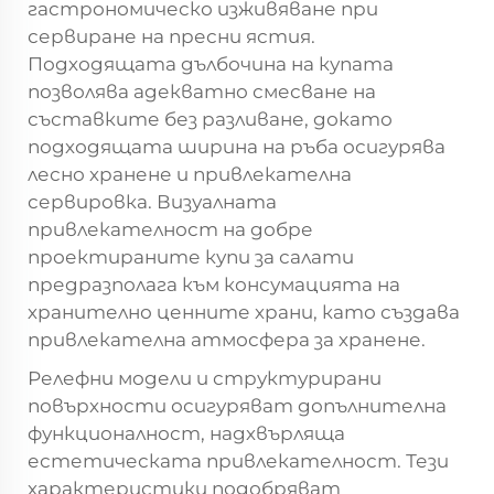
гастрономическо изживяване при
сервиране на пресни ястия.
Подходящата дълбочина на купата
позволява адекватно смесване на
съставките без разливане, докато
подходящата ширина на ръба осигурява
лесно хранене и привлекателна
сервировка. Визуалната
привлекателност на добре
проектираните
купи за салати
предразполага към консумацията на
хранително ценните храни, като създава
привлекателна атмосфера за хранене.
Релефни модели и структурирани
повърхности осигуряват допълнителна
функционалност, надхвърляща
естетическата привлекателност. Тези
характеристики подобряват