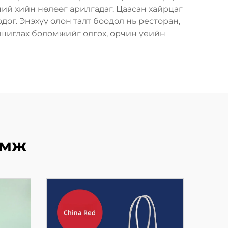
ий хийн нөлөөг арилгадаг. Цаасан хайрцаг
ог. Энэхүү олон талт боодол нь ресторан,
ашиглах боломжийг олгох, орчин үеийн
өмж