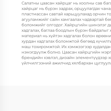
Ши
Салатны цаасан хайрцаг нь хоолны сав ба
хайрцаг нь бүрэн задрах, орцуулагдах ча
пластмассан савтай харьцуулахад орчин то
агууламжийг сайн хамгаалах чадвартай бөг
боломжийг олгодог. Хайрцгийн шинэлэг ди
хадгалах, баглаа боодлын бүрэн байдалыг 
материал нь хүйтэн хадгалах болон өрөөн
хурдан хадгалах боломжтой бөгөөд хүчилт
маш тохиромжтой. Их хэмжээгээр худалдан
нэмэгдүүлж болно. Цаасан хайрцгийн мэрг
брендийн хэвлэл, дизайн элементүүдээр х
үйлчилгээний ажилчид хялбархан цуглуула