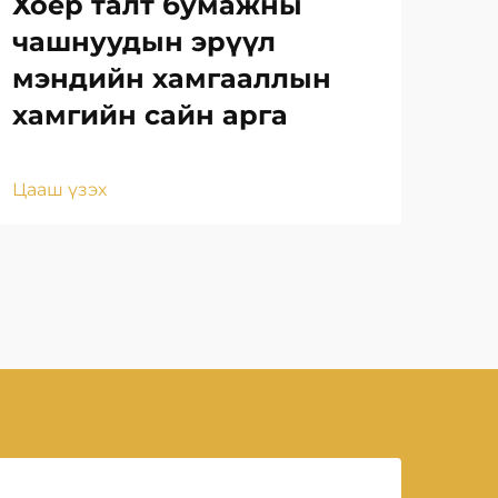
Хоёр талт бумажны
Ца
чашнуудын эрүүл
ор
мэндийн хамгааллын
ба
хамгийн сайн арга
Цаа
Цааш үзэх