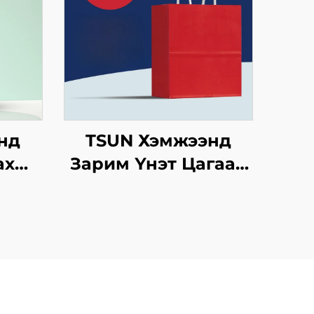
нд
TSUN Хэмжээнд
ах
Зарим Үнэт Цагаан
аг
Хавtg Тасалгааны
гтэй
Баг Скрин Принт
отой
Нэмэлт Ур
үүлэх
чадвараар Шинэ
ийн
Жил, Кристмасийн
имт
Хөдөлгөөнт Хоолын