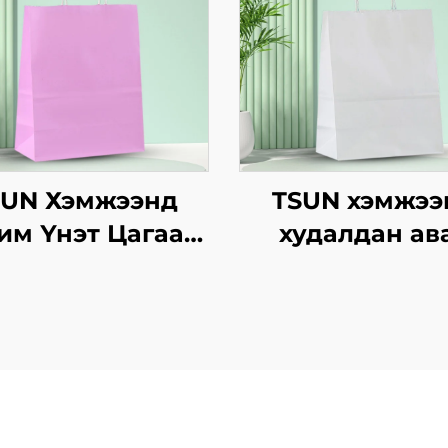
SUN Хэмжээнд
TSUN хэмжээ
им Үнэт Цагаан
худалдан ав
вtg Тасалгааны
крафт хуурм
г Скрин Принт
дэлгэцийн төвө
Нэмэлт Ур
бүтээгдсэн лог
двараар Шинэ
зах зээл, Нийл
, Кристмасийн
он/Christmas-
өлгөөнт Хоолын
өрөөний бар