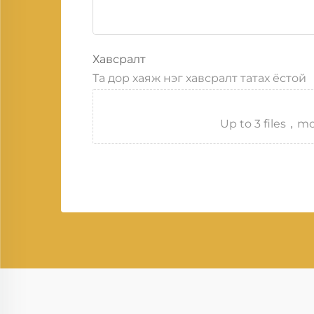
Хавсралт
Та дор хаяж нэг хавсралт татах ёстой
Up to 3 files