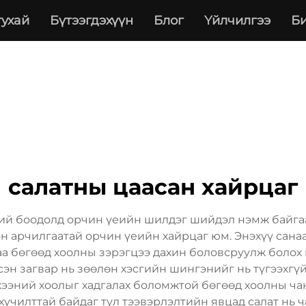
тухай
Бүтээгдэхүүн
Блог
Үйлчилгээ
Би
салатны цаасан хайрцаг
ний боодолд орчин үеийн шилдэг шийдэл нэмж байга
н арчилгаатай орчин үеийн хайрцаг юм. Энэхүү санаа
аа бөгөөд хоолны зэрэгцээ дахин боловсруулж болох 
н загвар нь зөөлөн хэсгийн шингэнийг нь түгээхгүйг
ээний хоолыг хадгалах боломжтой бөгөөд хоолны чана
хучилттай байдаг тул тээвэрлэлтийн явцад салат нь 