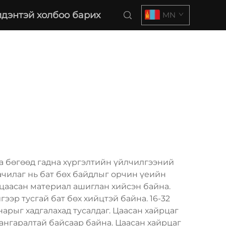
дэнтэй холбоо барих
MN
а бөгөөд гадна хүргэлтийн үйлчилгээний
чилаг нь бат бөх байдлыг орчин үеийн
цаасан материал ашиглан хийсэн байна.
ээр тусгай бат бөх хийцтэй байна. 16-32
рыг хадгалахад тусалдаг. Цаасан хайрцаг
чангаралтай байсаар байна. Цаасан хайрцаг