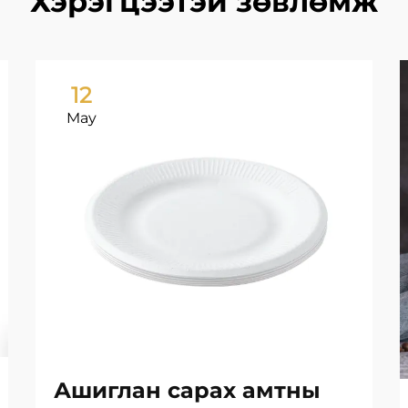
Хэрэгцээтэй зөвлөмж
12
May
Ашиглан сарах амтны