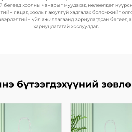
эй бөгөөд хоолны чанарыг муудахад нөлөөлдөг нүүрсн
лтийн явцад хоолыг аюулгүй хадгалах боломжийг олгод
ээвэрлэлтийн үйл ажиллагаанд зориулагдсан бөгөөд 
хариуцлагатай хослуулдаг.
нэ бүтээгдэхүүний зөвл