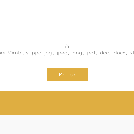
，more 30mb，suppor jpg、jpeg、png、pdf、doc、docx、xl
Илгээх