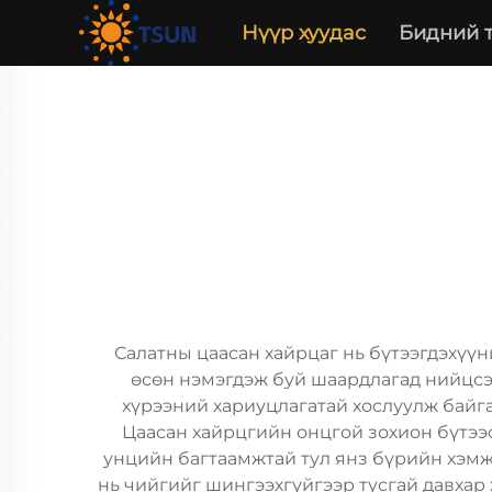
Нүүр хуудас
Бидний 
Салатны цаасан хайрцаг нь бүтээгдэхүү
өсөн нэмэгдэж буй шаардлагад нийцсэ
хүрээний хариуцлагатай хослуулж байг
Цаасан хайрцгийн онцгой зохион бүтээсэ
унцийн багтаамжтай тул янз бүрийн хэмж
нь чийгийг шингээхгүйгээр тусгай давхар 