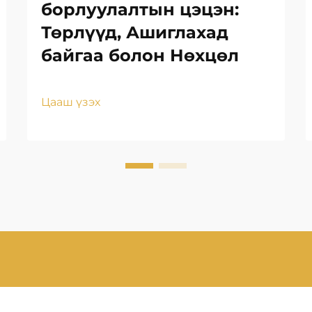
борлуулалтын цэцэн:
Төрлүүд, Ашиглахад
байгаа болон Нөхцөл
Цааш үзэх