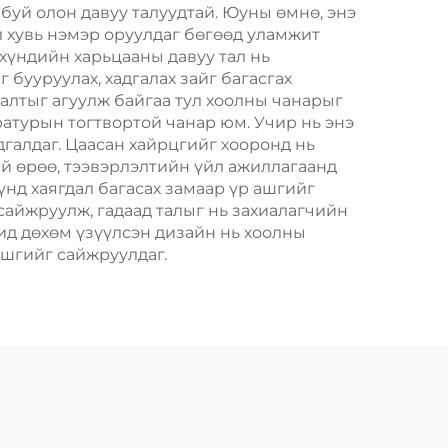
Пластик Пакинг
буй олон давуу талуудтай. Юуны өмнө, энэ
л хувь нэмэр оруулдаг бөгөөд уламжит
 хүндийн харьцааны давуу тал нь
бууруулах, хадгалах зайг багасгах
алтыг агуулж байгаа тул хоолны чанарыг
ературын тогтвортой чанар юм. Учир нь энэ
галдаг. Цаасан хайрцгийг хооронд нь
ий өрөө, тээвэрлэлтийн үйл ажиллагаанд
нд хаягдал багасах замаар үр ашгийг
айжруулж, гадаад талыг нь захиалагчийн
ид дөхөм үзүүлсэн дизайн нь хоолны
ашгийг сайжруулдаг.