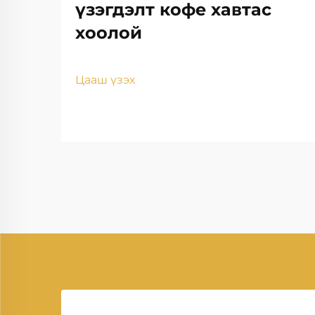
үзэгдэлт кофе хавтас
хоолой
Цааш үзэх