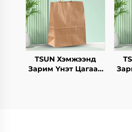
TSUN Хэмжээнд
T
Зарим Үнэт Цагаан
Зар
Хавtg Тасалгааны
Ха
Баг Нэмэлт Ур
Ба
чадвараар Шинэ
Жил, Кристмасийн
ча
Хоолын Пакинг
Жил
Скрин Принт
Хөд