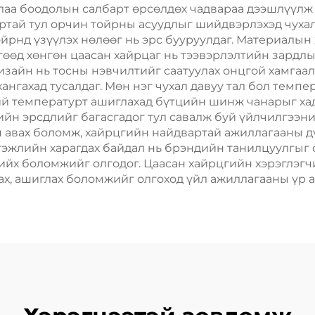
ппинг Картон
барих
глаа боодолын салбарт өрсөлдөх чадвараа дээшлүүлж 
нартай тул орчин тойрны асуудлыг шийдвэрлэхэд чуха
йрнд үзүүлэх нөлөөг нь эрс бууруулдаг. Материалын
өөд хөнгөн цаасан хайрцаг нь тээвэрлэлтийн зардлыг 
зайн нь тосны нэвчилтийг саатуулах онцгой хамгаал
хангахад тусалдаг. Мөн нэг чухал давуу тал бол темп
ий температурт ашиглахад бүтцийн шинж чанарыг хад
ийн эрсдлийг багасгадог тул савалж буй үйлчилгээн
 авах боломж, хайрцгийн найдвартай ажиллагааны дү
эжлийн харагдах байдал нь брэндийн танилцуулгыг с
ийх боломжийг олгодог. Цаасан хайрцгийн хэрэглэгч
х, ашиглах боломжийг олгоход үйл ажиллагааны үр 