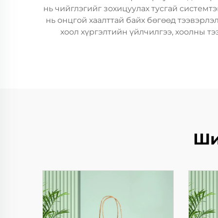
нь чийглэгийг зохицуулах тусгай системт
нь онцгой хаалттай байх бөгөөд тээвэрлэ
хоол хүргэлтийн үйлчилгээ, хоолны т
Ши