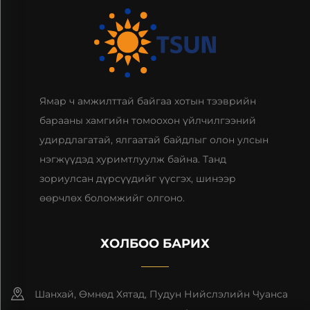
Ямар ч амжилттай байгаа хотын тээврийн
барааны хамгийн томоохон үйлчилгээний
удирдлагатай, ялгаатай байдлыг олон улсын
нэгжүүдэд хуримтлуулж байна. Танд
зориулсан дүрсүүдийг үүсгэх, шинээр
өөрчлөх боломжийг олгоно.
ХОЛБОО БАРИХ
Шанхай, Өмнөд Хятад, Пудун Нийслэлийн Чуанса