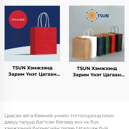
гамбургерийг
Нэмэлт Ур чадвараар
ашиглахад
Шинэ Жил,
зориулагдсан буцаж
Кристмасийн Хоолын
ашиглах боломжтой
Пакинг Скрин Принт
крафт хавтангаас
бүрдсэн дагуу, цэцэг,
хөнгөн хоолны
ашиглахад
TSUN Хэмжээнд
TSUN Хэмжээнд
Зарим Үнэт Цагаан
Зарим Үнэт Цагаан
Хавtg Тасалгааны Баг
Хавtg Тасалгааны Баг
Скрин Принт Нэмэлт
Скрин Принт Нэмэлт
Ур чадвараар Шинэ
Ур чадвараар Шинэ
Жил, Кристмасийн
Жил, Кристмасийн
Хөдөлгөөнт Хоолын
Хөдөлгөөнт Хоолын
Пластик Пакинг
Пластик Пакинг
Цаасан аяга бөөний үнийн тогтолцоонд олон
давуу талууд багтсан бөгөөд энэ нь бүх
хэмжээний бизнесийн төлөө таталцаж буй