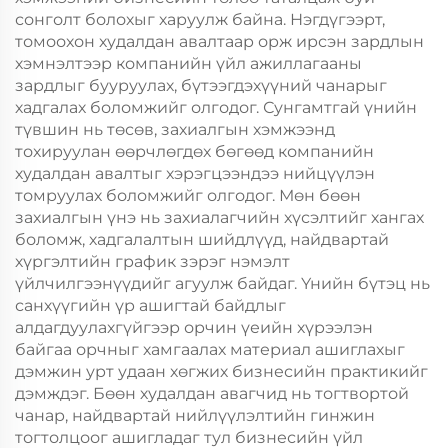
сонголт болохыг харуулж байна. Нэгдүгээрт,
томоохон худалдан авалтаар орж ирсэн зардлын
хэмнэлтээр компанийн үйл ажиллагааны
зардлыг бууруулах, бүтээгдэхүүний чанарыг
хадгалах боломжийг олгодог. Сунгамтгай үнийн
түвшин нь төсөв, захиалгын хэмжээнд
тохируулан өөрчлөгдөх бөгөөд компанийн
худалдан авалтыг хэрэгцээндээ нийцүүлэн
томруулах боломжийг олгодог. Мөн бөөн
захиалгын үнэ нь захиалагчийн хүсэлтийг хангах
боломж, хадгалалтын шийдлүүд, найдвартай
хүргэлтийн график зэрэг нэмэлт
үйлчилгээнүүдийг агуулж байдаг. Үнийн бүтэц нь
санхүүгийн үр ашигтай байдлыг
алдагдуулахгүйгээр орчин үеийн хүрээлэн
байгаа орчныг хамгаалах материал ашиглахыг
дэмжин урт удаан хөгжих бизнесийн практикийг
дэмждэг. Бөөн худалдан авагчид нь тогтвортой
чанар, найдвартай нийлүүлэлтийн гинжин
тогтолцоог ашигладаг тул бизнесийн үйл