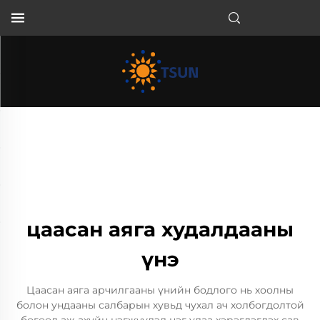
MN
цаасан аяга худалдааны
үнэ
Цаасан аяга арчилгааны үнийн бодлого нь хоолны
болон ундааны салбарын хувьд чухал ач холбогдолтой