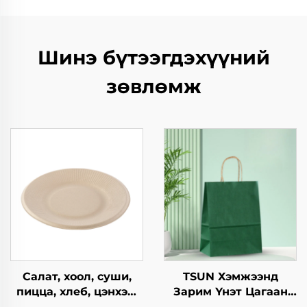
Шинэ бүтээгдэхүүний
зөвлөмж
Салат, хоол, суши,
TSUN Хэмжээнд
пицца, хлеб, цэнхэр,
Зарим Үнэт Цагаан
шоколад,
Хавtg Тасалгааны Баг