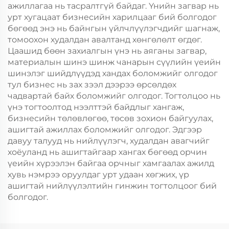
ажиллагаа нь тасралтгүй байдаг. Үнийн загвар нь
урт хугацаат бизнесийн харилцааг бий болгодог
бөгөөд энэ нь байнгын үйлчлүүлэгчдийг шагнаж,
томоохон худалдан авалтанд хөнгөлөлт өгдөг.
Цаашид бөөн захиалгын үнэ нь аяганы загвар,
материалын шинэ шинж чанарын сүүлийн үеийн
шинэлэг шийдлүүдэд хандах боломжийг олгодог
тул бизнес нь зах зээл дээрээ өрсөлдөх
чадвартай байх боломжийг олгодог. Тогтолцоо нь
үнэ тогтоолтод нээлттэй байдлыг хангаж,
бизнесийн төлөвлөгөө, төсөв зохион байгуулах,
ашигтай ажиллах боломжийг олгодог. Эдгээр
давуу талууд нь нийлүүлэгч, худалдан авагчийг
хоёуланд нь ашигтайгаар хангах бөгөөд орчин
үеийн хүрээлэн байгаа орчныг хамгаалах ажилд
хувь нэмрээ оруулдаг урт удаан хөгжих, үр
ашигтай нийлүүлэлтийн гинжин тогтолцоог бий
болгодог.