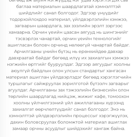
бөгөөд аж ахуйн нэгжүүдэд нэг удаа хэрэглэгдэх сав
баглаа материалын шаардлагатай хэмнэлттэй
шийдлийг санал болгодог. Эдгээр үнүүдийг
тодорхойлохдоо материал, үйлдвэрлэлийн хэмжээ,
загварын шаардлага, зах зээлийн эрэлт зэргээс
хамаарна. Орчин үеийн цаасан аягууд нь шингэнийг
тэсвэрлэх чанартай, орчин үеийн технологийг
ашигласан боловч орчинд нөлөөгүй чанартай байдаг.
Арчилгааны үнийн бүтэц нь ерөнхийдөө давхар
давхраатай байдаг бөгөөд илүү их захиалгын хэмжээ
нэгжийн өртгийг бууруулдаг. Эдгээр аягуудыг хоолны
аюулгүй байдлын олон улсын стандартыг хангасан
материал ашиглан үйлдвэрлэдэг бөгөөд хэрэглэгчийн
туршлагыг сайжруулах зорилготой бүтээлч загварыг
агуулдаг. Арчилгааны зах тэжээлийн бизнесийн олон
төрлийн шаардлагад нийцэж, жижиг кафе, томоохон
хоолны үйлчилгээний үйл ажиллагааны хүрээнд
захиалгат өөрчлөлтүүдийг санал болгодог. Энэ нь
хэмнэлттэй үйлдвэрлэлийн процессыг хэрэгжүүлэх,
дахин боловсруулах боломжтой материал ашиглах
замаар орчны асуудлыг шийдэхийг хангаж байна.