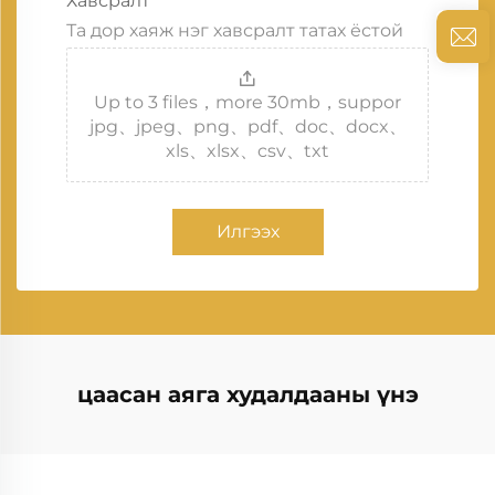
Хавсралт
Та дор хаяж нэг хавсралт татах ёстой
Up to 3 files，more 30mb，suppor
jpg、jpeg、png、pdf、doc、docx、
xls、xlsx、csv、txt
Илгээх
цаасан аяга худалдааны үнэ