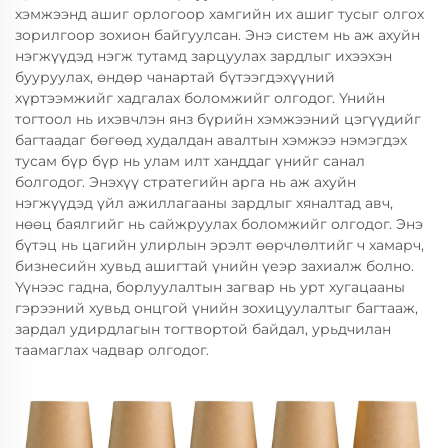
хэмжээнд ашиг орлогоор хамгийн их ашиг тусыг олгох
зорилгоор зохион байгуулсан. Энэ систем нь аж ахуйн
нэгжүүдэд нэгж тутамд зарцуулах зардлыг ихээхэн
бууруулах, өндөр чанартай бүтээгдэхүүний
хүртээмжийг хадгалах боломжийг олгодог. Үнийн
тогтоол нь ихэвчлэн янз бүрийн хэмжээний цэгүүдийг
багтаадаг бөгөөд худалдан авалтын хэмжээ нэмэгдэх
тусам бүр бүр нь улам илт ханддаг үнийг санал
болгодог. Энэхүү стратегийн арга нь аж ахуйн
нэгжүүдэд үйл ажиллагааны зардлыг хяналтад авч,
нөөц баялгийг нь сайжруулах боломжийг олгодог. Энэ
бүтэц нь цагийн улирлын эрэлт өөрчлөлтийг ч хамарч,
бизнесийн хувьд ашигтай үнийн үеэр захиалж болно.
Үүнээс гадна, борлуулалтын загвар нь урт хугацааны
гэрээний хувьд онцгой үнийн зохицуулалтыг багтааж,
зардал удирдлагын тогтвортой байдал, урьдчилан
таамаглах чадвар олгодог.