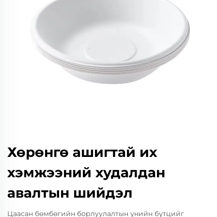
Хөрөнгө ашигтай их
хэмжээний худалдан
авалтын шийдэл
Цаасан бөмбөгийн борлуулалтын үнийн бүтцийг