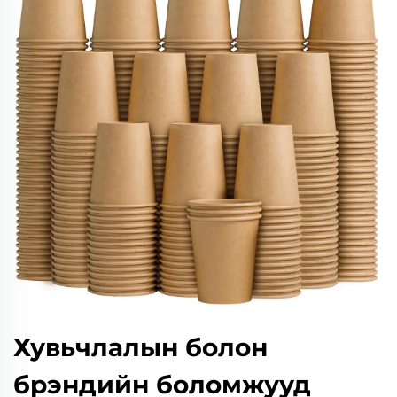
Хувьчлалын болон
брэндийн боломжууд