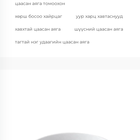
цаасан аяга томоохон
хөрш босоо хайрцаг
уур харц хавтаснууд
хавхтай цаасан аяга
шүүсний цаасан аяга
тагтай нэг удаагийн цаасан аяга