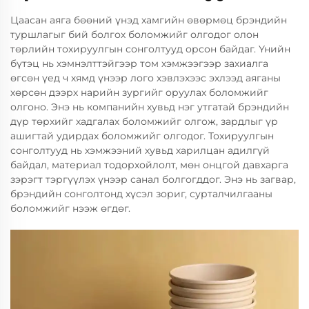
Цаасан аяга бөөний үнэд хамгийн өвөрмөц брэндийн
туршлагыг бий болгох боломжийг олгодог олон
төрлийн тохируулгын сонголтууд орсон байдаг. Үнийн
бүтэц нь хэмнэлттэйгээр том хэмжээгээр захиалга
өгсөн үед ч хямд үнээр лого хэвлэхээс эхлээд аяганы
хөрсөн дээрх нарийн зургийг оруулах боломжийг
олгоно. Энэ нь компанийн хувьд нэг утгатай брэндийн
дүр төрхийг хадгалах боломжийг олгож, зардлыг үр
ашигтай удирдах боломжийг олгодог. Тохируулгын
сонголтууд нь хэмжээний хувьд харилцан адилгүй
байдал, материал тодорхойлолт, мөн онцгой давхарга
зэрэгт тэргүүлэх үнээр санал болгогддог. Энэ нь загвар,
брэндийн сонголтонд хүсэл зориг, сурталчилгааны
боломжийг нээж өгдөг.