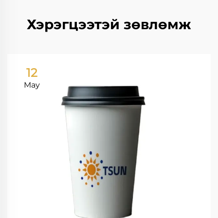
Хэрэгцээтэй зөвлөмж
12
May