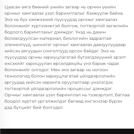
Цаасан аяга бөөний үнийн загвар нь орчин үеийн
орчныг хамгаалах үзэл баримтлалыг бэхжүүлж байна.
Энэ нь бүх хэмжээний пүүсүүдэд орчныг хамгаалах
боломжийг хүртээмжтэй болгож, тогтвортой хөгжлийн
бодлого баримтлахыг дэмждэг. Үнэд нь дахин
боловсруулсан материал, биологийн задралтай
элементүүд, шинэлэг орчныг хамгаалах давхуулуудаар
хийсэн аягуудын сонголтууд орсон байдаг. Энэ нь
пүүсүүдэд орчны хариуцлагатай бүтээгдэхүүний эрэлт
ихсэхийг харицуулан өрсөлдөхүйц үнэ барьж чадах
боломжийг олгодог. Мөн энэ загвар нь ногоон
технологид болон хариуцлагатай үйлдвэрлэлийн
аргуудад хийсэн хөрөнгө оруулалтаар үнэлэгдэх
тогтвортой үйлдвэрлэлийн процессыг дэмждэг.
Орчныг хамгаалах үзэл баримтлал нь тээвэрлэлт, баглаа
боодол хүртэл үргэлжилдэг бөгөөд ингэснээр бүрэн
дэд бүтцийг бий болгодог.