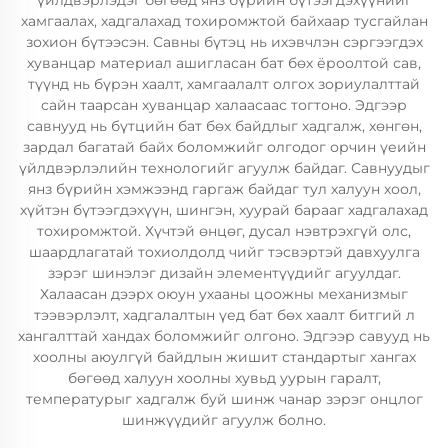
үйлдвэрлэдэг бөгөөд янз бүрийн бүтээгдэхүүнийг
хамгаалах, хадгалахад тохиромжтой байхаар тусгайлан
зохион бүтээсэн. Савны бүтэц нь ихэвчлэн сэргээгдэх
хуванцар материал ашигласан бат бөх ёроолтой сав,
түүнд нь бүрэн хаалт, хамгаалалт олгох зориулалттай
сайн таарсан хуванцар халаасаас тогтоно. Эдгээр
савнууд нь бүтцийн бат бөх байдлыг хадгалж, хөнгөн,
зардал багатай байх боломжийг олгодог орчин үеийн
үйлдвэрлэлийн технологийг агуулж байдаг. Савнуудыг
янз бүрийн хэмжээнд гаргаж байдаг тул халуун хоол,
хүйтэн бүтээгдэхүүн, шингэн, хуурай барааг хадгалахад
тохиромжтой. Хүчтэй өнцөг, дусал нэвтрэхгүй олс,
шаардлагатай тохиолдолд чийг тэсвэртэй давхуулга
зэрэг шинэлэг дизайн элементүүдийг агуулдаг.
Халаасан дээрх оюун ухааны цоожны механизмыг
тээвэрлэлт, хадгалалтын үед бат бөх хаалт битгий л
хангалттай хандах боломжийг олгоно. Эдгээр савууд нь
хоолны аюулгүй байдлын жишит стандартыг хангах
бөгөөд халуун хоолны хувьд уурын гаралт,
температурыг хадгалж буй шинж чанар зэрэг онцлог
шинжүүдийг агуулж болно.