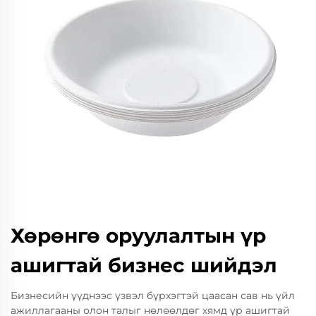
Хөрөнгө оруулалтын үр
ашигтай бизнес шийдэл
Бизнесийн үүднээс үзвэл бүрхэгтэй цаасан сав нь үйл
ажиллагааны олон талыг нөлөөлдөг хямд үр ашигтай