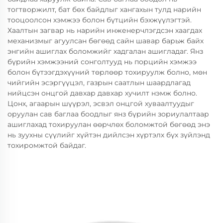
тогтворжилт, бат бөх байдлыг хангахын тулд нарийн
тооцоолсон хэмжээ болон бүтцийн бэхжүүлэгтэй.
Хаалтын загвар нь нарийн инженерчлэгдсэн хаагдах
механизмыг агуулсан бөгөөд сайн шавар барьж байх
энгийн ашиглах боломжийг хадгалан ашигладаг. Янз
бүрийн хэмжээний сонголтууд нь порцийн хэмжээ
болон бүтээгдэхүүний төрлөөр тохируулж болно, мөн
чийгийн эсэргүүцэл, газрын саатлын шаардлагад
нийцсэн онцгой давхар давхар хучилт нэмж болно.
Цонх, агаарын шүүрэл, эсвэл онцгой хуваалтуудыг
оруулан сав баглаа боодлыг янз бүрийн зориулалтаар
ашиглахад тохируулан өөрчлөх боломжтой бөгөөд энэ
нь зуухны сүүлийг хүйтэн дийлсэн хүртэлх бүх зүйлэнд
тохиромжтой байдаг.