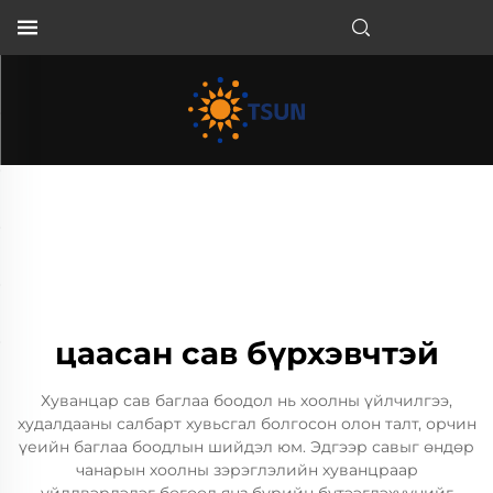
MN
цаасан сав бүрхэвчтэй
Хуванцар сав баглаа боодол нь хоолны үйлчилгээ,
худалдааны салбарт хувьсгал болгосон олон талт, орчин
үеийн баглаа боодлын шийдэл юм. Эдгээр савыг өндөр
чанарын хоолны зэрэглэлийн хуванцраар