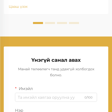
Цааш үзэх
Үнэгүй санал авах
Манай төлөөлөгч танд удахгүй холбогдох
болно.
Имэйл
0/100
Нэр