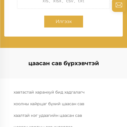
xls、xlsx、csv、txt
Илгээх
цаасан сав бүрхэвчтэй
хавтастай харанхуй бид хадгалагч
хоолны хайрцаг бүхий цаасан сав
хаалтай нэг удаагийн цаасан сав