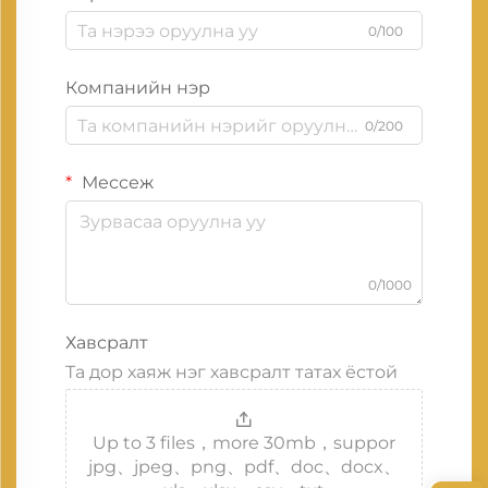
0/100
Компанийн нэр
0/200
Мессеж
0/1000
Хавсралт
Та дор хаяж нэг хавсралт татах ёстой
Up to 3 files，more 30mb，suppor
jpg、jpeg、png、pdf、doc、docx、