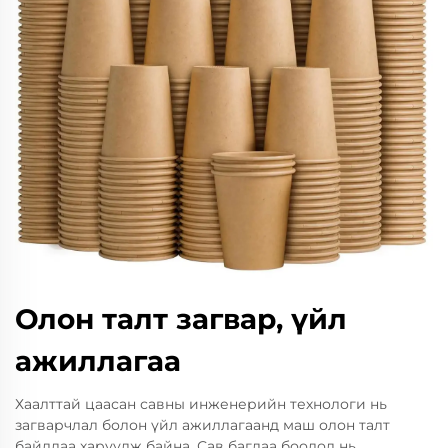
Олон талт загвар, үйл
ажиллагаа
Хаалттай цаасан савны инженерийн технологи нь
загварчлал болон үйл ажиллагаанд маш олон талт
байдлаа харуулж байна. Сав баглаа боодол нь