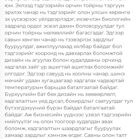
юм. Эхлээд тэдгээрийн орчин тойрны тэргүүн
эрхлэх чанар нь тэдгээрийг олон улсын хөрөнгө
эх үүсвэрээс үйлдвэрлэдэг, ихэвчлэн биологийн
задралд ордог эсвэл дахин боловсруулдаг тул
орчин тойрны нөлөөллийг багасгадаг. Эдгээр
савын хөнгөн чанар нь тээвэрлэх зардлыг
бууруулдаг, ажиллуулахад хялбар байдаг бол
тэдгээрийг хооронд нь давхарлах боломжтой
дизайн нь агуулах болон худалдааны орчинд
хадгалах зайг үр ашигтай ашиглах боломжийг
олгодог. Эдгээр савууд нь хоолны чанар, шинэ
мөчийг удаан хугацаагаар хадгалах чадвартай
температурын барьцаа баталгаатай байдаг.
Бүрхүүлийн бат бөх дизайн нь зөөвөрлөлт,
хадгалалтын үед дусал, бохирдлыг саатуулдаг тул
бүтээгдэхүүний бүрэн байдал баталгаатай
байдаг. Аж бизнесийн үүднээс үзвэл тэдгээрийн
нийлүүлэг нь олон тоогоор худалдан авах
боломж, хадгалалтын шаардлагыг бууруулах
замаар зардлыг хэмнэж өгдөг. Савны олон талт