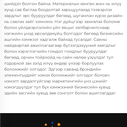
шийдэл болгон байна. Материалын хөнгөн жин нь илүү
хүнд сав баглаа боодолтай харьцуулахад тээвэрлэх
зардлыг эрс бууруулдаг бөгөөд, шугамлан хүрэх дизайн
нь савлах зайг хэмнэнэ. Нэг дүйцгээр захиалах боломж
болон үйлдвэрлэлийн үйл явцыг хялбарчилснаар
нэгжийн үнэд өрсөлдөхүйц болгодог бөгөөд бизнесийн
ашгийн хэмжээг хадгалж байхад тусалдаг. Савны
найдвартай ажиллагаагаар бүтээгдэхүүний хаягдлыг
болон хэрэглэгчийн гомдол гомдлыг бууруулдаг
бөгөөд, орчин тойрхойд нь сайн нөлөө үзүүлдэг тул
тодорхой зах зэлд илүү өндөр үнээр борлуулах
боломжийг олгодог. Эдгээр саванд брэндийн
элементүүдийг нэмэх боломжийг олгодог боловч
нэмэлт зардалгүйгээр маркетингийн үнэ цэнийг
нэмэгдүүлдэг тул бүх хэмжээний бизнесийн хувьд
эдийн засгийн хувьд зөв сонголт болон ашиглагддаг.