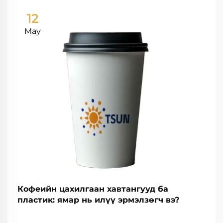
12
May
Кофеийн цахилгаан хавтангууд ба
пластик: ямар нь илүү эрмэлзөгч вэ?