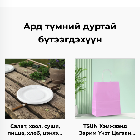
Ард түмний дуртай
бүтээгдэхүүн
Салат, хоол, суши,
TSUN Хэмжээнд
пицца, хлеб, цэнхэр,
Зарим Үнэт Цагаан
шоколад,
Хавtg Тасалгааны Баг