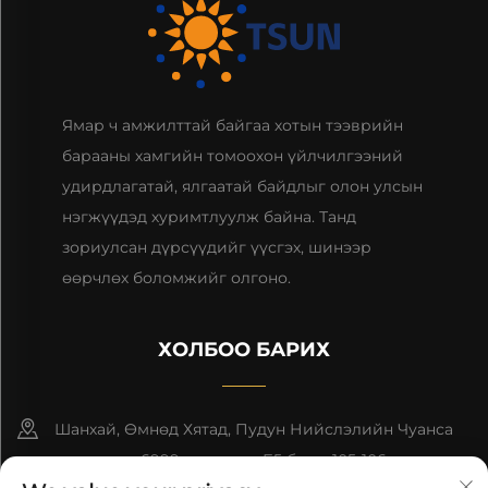
Ямар ч амжилттай байгаа хотын тээврийн
барааны хамгийн томоохон үйлчилгээний
удирдлагатай, ялгаатай байдлыг олон улсын
нэгжүүдэд хуримтлуулж байна. Танд
зориулсан дүрсүүдийг үүсгэх, шинээр
өөрчлөх боломжийг олгоно.
ХОЛБОО БАРИХ
Шанхай, Өмнөд Хятад, Пудун Нийслэлийн Чуанса
гудамжны 6999-р дугаар, Б5 блок, 105-106 өрөө