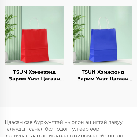
гамбургерийг
Скрин Принт Нэмэлт
ашиглахад
Ур чадвараар Шинэ
зориулагдсан буцаж
Жил, Кристмасийн
ашиглах боломжтой
Хөдөлгөөнт Хоолын
крафт хавтангаас
Шиппинг Картон
бүрдсэн дагуу, цэцэг,
хөнгөн хоолны
ашиглахад
TSUN Хэмжээнд
TSUN Хэмжээнд
Зарим Үнэт Цагаан
Зарим Үнэт Цагаан
Хавtg Тасалгааны Баг
Хавtg Тасалгааны Баг
Скрин Принт Нэмэлт
Скрин Принт Нэмэлт
Ур чадвараар Шинэ
Ур чадвараар Шинэ
Жил, Кристмасийн
Жил, Кристмасийн
Хөдөлгөөнт Хоолын
Хөдөлгөөнт Хоолын
Шиппинг Картон
Шиппинг Картон
Цаасан сав бүрхүүлтэй нь олон ашигтай давуу
талуудыг санал болгодог тул өөр өөр
зориулалтаар ашиглахад тохиромжтой сонголт