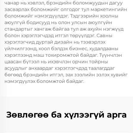
чанар нь хэвлэл, брэндийн боломжуудын дагуу
засварлах боломжийг олгодог тул маркетингийн
боломжийг нэмэгдүүлдэг. Тэдгээрийн хоолны
аюулгүй бодисууд нь олон улсын аюулгүйн
стандартыг хангаж байгаа тул аж ахуйн нэгжүүд
болон хэрэглэгчдэд итгэл төрүүлдэг. Савны
хэрэглэгчид дуртай дизайн нь тээвэрлэх
үйлчилгээнд, хоол бэлдэх бизнес, худалдааны
хэрэглээнд маш тохиромжтой байдаг. Түүнчлэн
цаасан бүтээл нь ихэвчлэн орчин тойрны
асуудлыг анхаардаг хэрэглэгчдэд таалагддаг
бөгөөд брэндийн итгэл, зах зээлийн эзлэх хувийг
нэмэгдүүлэх боломжтой байдаг.
Зөвлөгөө ба хүлээгүй арга