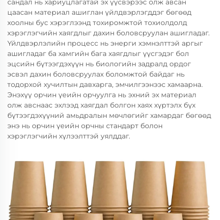
сандал нь хариуцлагатай эх үүсвэрээс олж авсан
цаасан материал ашиглан үйлдвэрлэгддэг бөгөөд
хоолны бус хэрэглээнд тохиромжтой тохиолдолд
хэрэглэгчийн хаягдлыг дахин боловсруулан ашигладаг.
Үйлдвэрлэлийн процесс нь энерги хэмнэлттэй аргыг
ашигладаг ба хамгийн бага хаягдлыг үүсгэдэг бол
эцсийн бүтээгдэхүүн нь биологийн задралд ордог
эсвэл дахин боловсруулах боломжтой байдаг нь
тодорхой хучилтын давхарга, эмчилгээнээс хамаарна.
Энэхүү орчин үеийн орчуулга нь эхний эх материал
олж авснаас эхлээд хаягдал болгон хаях хүртэлх бүх
бүтээгдэхүүний амьдралын мөчлөгийг хамардаг бөгөөд
энэ нь орчин үеийн орчны стандарт болон
хэрэглэгчийн хүлээлттэй уялддаг.