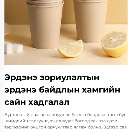
Эрдэнэ зориулалтын
эрдэнэ байдлын хамгийн
сайн хадгалал
Бүрхэвчтэй цаасан савнууд нь баглаа боодлын тэгш бус
шийдлийн тэргүүнд ажилладаг бөгөөд зах зэл дээр
тэдгээрийг онцгой орчуулгаар ялгаж болно. Эдгээр сав