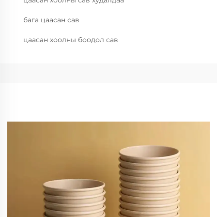
цаасан хоолны сав худалдаа
бага цаасан сав
цаасан хоолны боодол сав